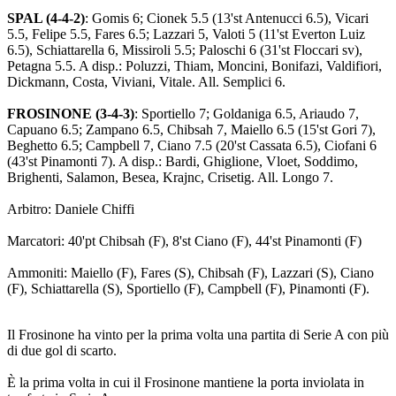
SPAL (4-4-2)
: Gomis 6; Cionek 5.5 (13'st Antenucci 6.5), Vicari
5.5, Felipe 5.5, Fares 6.5; Lazzari 5, Valoti 5 (11'st Everton Luiz
6.5), Schiattarella 6, Missiroli 5.5; Paloschi 6 (31'st Floccari sv),
Petagna 5.5. A disp.: Poluzzi, Thiam, Moncini, Bonifazi, Valdifiori,
Dickmann, Costa, Viviani, Vitale. All. Semplici 6.
FROSINONE (3-4-3)
: Sportiello 7; Goldaniga 6.5, Ariaudo 7,
Capuano 6.5; Zampano 6.5, Chibsah 7, Maiello 6.5 (15'st Gori 7),
Beghetto 6.5; Campbell 7, Ciano 7.5 (20'st Cassata 6.5), Ciofani 6
(43'st Pinamonti 7). A disp.: Bardi, Ghiglione, Vloet, Soddimo,
Brighenti, Salamon, Besea, Krajnc, Crisetig. All. Longo 7.
Arbitro: Daniele Chiffi
Marcatori: 40'pt Chibsah (F), 8'st Ciano (F), 44'st Pinamonti (F)
Ammoniti: Maiello (F), Fares (S), Chibsah (F), Lazzari (S), Ciano
(F), Schiattarella (S), Sportiello (F), Campbell (F), Pinamonti (F).
Il Frosinone ha vinto per la prima volta una partita di Serie A con più
di due gol di scarto.
È la prima volta in cui il Frosinone mantiene la porta inviolata in