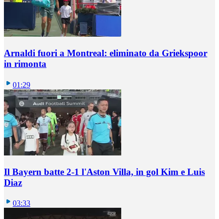
Arnaldi fuori a Montreal: eliminato da Griekspoor
in rimonta
01:29
Il Bayern batte 2-1 l'Aston Villa, in gol Kim e Luis
Diaz
03:33