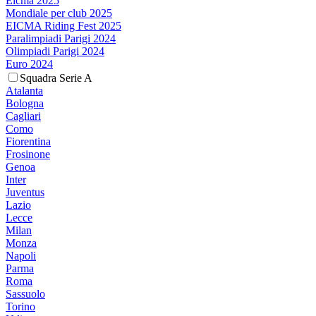
Eicma 2025
Mondiale per club 2025
EICMA Riding Fest 2025
Paralimpiadi Parigi 2024
Olimpiadi Parigi 2024
Euro 2024
Squadra Serie A
Atalanta
Bologna
Cagliari
Como
Fiorentina
Frosinone
Genoa
Inter
Juventus
Lazio
Lecce
Milan
Monza
Napoli
Parma
Roma
Sassuolo
Torino