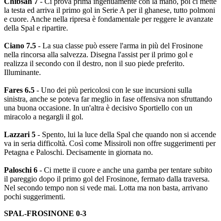
Chibsah 7
- Ci prova prima ingenuamente con la mano, poi ci mette
la testa ed arriva il primo gol in Serie A per il ghanese, tutto polmoni
e cuore. Anche nella ripresa è fondamentale per reggere le avanzate
della Spal e ripartire.
Ciano 7.5
- La sua classe può essere l'arma in più del Frosinone
nella rincorsa alla salvezza. Disegna l'assist per il primo gol e
realizza il secondo con il destro, non il suo piede preferito.
Illuminante.
Fares 6.5
- Uno dei più pericolosi con le sue incursioni sulla
sinistra, anche se poteva far meglio in fase offensiva non sfruttando
una buona occasione. In un'altra è decisivo Sportiello con un
miracolo a negargli il gol.
Lazzari 5
- Spento, lui la luce della Spal che quando non si accende
va in seria difficoltà. Così come Missiroli non offre suggerimenti per
Petagna e Paloschi. Decisamente in giornata no.
Paloschi 6
- Ci mette il cuore e anche una gamba per tentare subito
il pareggio dopo il primo gol del Frosinone, fermato dalla traversa.
Nel secondo tempo non si vede mai. Lotta ma non basta, arrivano
pochi suggerimenti.
SPAL-FROSINONE 0-3