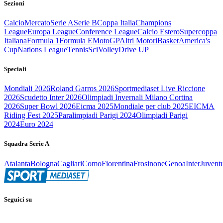
Sezioni
Calcio
Mercato
Serie A
Serie B
Coppa Italia
Champions
League
Europa League
Conference League
Calcio Estero
Supercoppa
Italiana
Formula 1
Formula E
MotoGP
Altri Motori
Basket
America's
Cup
Nations League
Tennis
Sci
Volley
Drive UP
Speciali
Mondiali 2026
Roland Garros 2026
Sportmediaset Live Riccione
2026
Scudetto Inter 2026
Olimpiadi Invernali Milano Cortina
2026
Super Bowl 2026
Eicma 2025
Mondiale per club 2025
EICMA
Riding Fest 2025
Paralimpiadi Parigi 2024
Olimpiadi Parigi
2024
Euro 2024
Squadra Serie A
Atalanta
Bologna
Cagliari
Como
Fiorentina
Frosinone
Genoa
Inter
Juvent
Seguici su