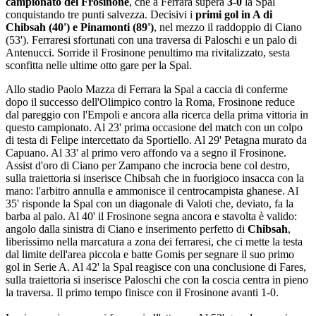
campionato del Frosinone
, che a Ferrara supera
3-0
la Spal
conquistando tre punti salvezza. Decisivi i
primi gol in A di
Chibsah (40') e Pinamonti (89')
, nel mezzo il raddoppio di Ciano
(53'). Ferraresi sfortunati con una traversa di Paloschi e un palo di
Antenucci. Sorride il Frosinone penultimo ma rivitalizzato, sesta
sconfitta nelle ultime otto gare per la Spal.
Allo stadio Paolo Mazza di Ferrara la Spal a caccia di conferme
dopo il successo dell'Olimpico contro la Roma, Frosinone reduce
dal pareggio con l'Empoli e ancora alla ricerca della prima vittoria in
questo campionato. Al 23' prima occasione del match con un colpo
di testa di Felipe intercettato da Sportiello. Al 29' Petagna murato da
Capuano. Al 33' al primo vero affondo va a segno il Frosinone.
Assist d'oro di Ciano per Zampano che incrocia bene col destro,
sulla traiettoria si inserisce Chibsah che in fuorigioco insacca con la
mano: l'arbitro annulla e ammonisce il centrocampista ghanese. Al
35' risponde la Spal con un diagonale di Valoti che, deviato, fa la
barba al palo. Al 40' il Frosinone segna ancora e stavolta è valido:
angolo dalla sinistra di Ciano e inserimento perfetto di
Chibsah
,
liberissimo nella marcatura a zona dei ferraresi, che ci mette la testa
dal limite dell'area piccola e batte Gomis per segnare il suo primo
gol in Serie A. Al 42' la Spal reagisce con una conclusione di Fares,
sulla traiettoria si inserisce Paloschi che con la coscia centra in pieno
la traversa. Il primo tempo finisce con il Frosinone avanti 1-0.