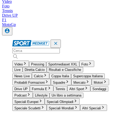
Video
Foto
Tennis
Drive UP
F1
MotoGp
Video
Pressing
Sportmediaset XXL
Foto
Live
Diretta Calcio
Risultati e Classifiche
News Live
Calcio
Coppa Italia
Supercoppa Italiana
Probabili Formazioni
Squadre
Mercato
Motori
Drive UP
Formula E
Tennis
Altri Sport
Sondaggi
Podcast
Lifestyle
Un libro a settimana
Speciali Europei
Speciali Olimpiadi
Speciale Scudetti
Speciali Mondiali
Altri Speciali