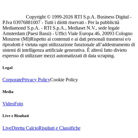
Copyright © 1999-
2026
RTI S.p.A. Business Digital -
P.Iva 03976881007 - Tutti i diritti riservati - Per la pubblicità
Mediamond S.p.A. - RTI S.p.A., Mediaset N.V., sede legale
Amsterdam (Paesi Bassi) - Uffici Viale Europa 46, 20093 Cologno
Monzese (MI)
Rispetto ai contenuti e ai dati personali trasmessi e/o
riprodotti è vietata ogni utilizzazione funzionale all’addestramento di
sistemi di intelligenza artificiale generativa. È altresì fatto divieto
espresso di utilizzare mezzi automatizzati di data scraping.
Legal
Corporate
Privacy Policy
Cookie Policy
Media
Video
Foto
Live e Risultati
Live
Diretta Calcio
Risultati e Classifiche