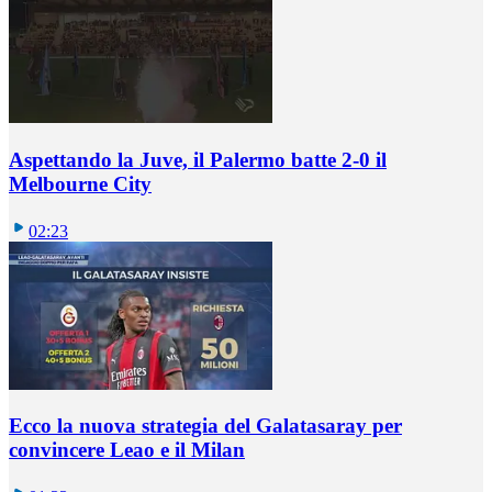
Aspettando la Juve, il Palermo batte 2-0 il
Melbourne City
02:23
Ecco la nuova strategia del Galatasaray per
convincere Leao e il Milan