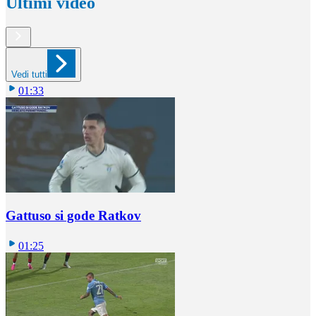
Ultimi video
Vedi tutti
01:33
Gattuso si gode Ratkov
01:25