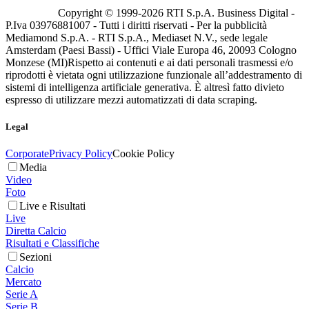
Copyright © 1999-
2026
RTI S.p.A. Business Digital -
P.Iva 03976881007 - Tutti i diritti riservati - Per la pubblicità
Mediamond S.p.A. - RTI S.p.A., Mediaset N.V., sede legale
Amsterdam (Paesi Bassi) - Uffici Viale Europa 46, 20093 Cologno
Monzese (MI)
Rispetto ai contenuti e ai dati personali trasmessi e/o
riprodotti è vietata ogni utilizzazione funzionale all’addestramento di
sistemi di intelligenza artificiale generativa. È altresì fatto divieto
espresso di utilizzare mezzi automatizzati di data scraping.
Legal
Corporate
Privacy Policy
Cookie Policy
Media
Video
Foto
Live e Risultati
Live
Diretta Calcio
Risultati e Classifiche
Sezioni
Calcio
Mercato
Serie A
Serie B