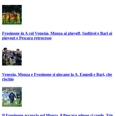
Frosinone in A col Venezia, Monza ai playoff, Sudtirol e Bari ai
playout e Pescara retrocesso
Venezia, Monza e Frosinone si giocano la A. Empoli e Bari, che
rischio
Il Frosinone accorcia sul Monza, il Pescara adesso ci crede. Tris