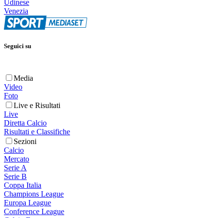
Udinese
Venezia
Seguici su
Media
Video
Foto
Live e Risultati
Live
Diretta Calcio
Risultati e Classifiche
Sezioni
Calcio
Mercato
Serie A
Serie B
Coppa Italia
Champions League
Europa League
Conference League