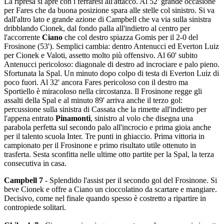
La ripresa si apre con i ferraresi all'attacco. Al 52' grande occasione
per Fares che da buona posizione spara alle stelle col sinistro. Si va
dall'altro lato e grande azione di Campbell che va via sulla sinistra
dribblando Cionek, dal fondo palla all'indietro al centro per
l'accorrente
Ciano
che col destro spiazza Gomis per il 2-0 del
Frosinone (53'). Semplici cambia: dentro Antenucci ed Everton Luiz
per Cionek e Valoti, assetto molto più offensivo. Al 60' subito
Antenucci pericoloso: diagonale di destro ad incrociare e palo pieno.
Sfortunata la Spal. Un minuto dopo colpo di testa di Everton Luiz di
poco fuori. Al 32' ancora Fares pericoloso con il destro ma
Sportiello è miracoloso nella circostanza. Il Frosinone regge gli
assalti della Spal e al minuto 89' arriva anche il terzo gol:
percussione sulla sinistra di Cassata che la rimette all'indietro per
l'appena entrato
Pinamonti
, sinistro al volo che disegna una
parabola perfetta sul secondo palo all'incrocio e prima gioia anche
per il talento scuola Inter. Tre punti in ghiaccio. Prima vittoria in
campionato per il Frosinone e primo risultato utile ottenuto in
trasferta. Sesta sconfitta nelle ultime otto partite per la Spal, la terza
consecutiva in casa.
Campbell 7
- Splendido l'assist per il secondo gol del Frosinone. Si
beve Cionek e offre a Ciano un cioccolatino da scartare e mangiare.
Decisivo, come nel finale quando spesso è costretto a ripartire in
contropiede solitari.