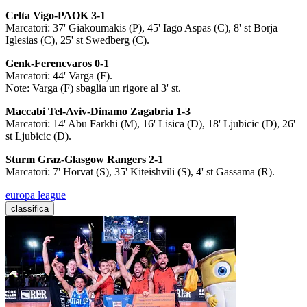
Celta Vigo-PAOK 3-1
Marcatori: 37' Giakoumakis (P), 45' Iago Aspas (C), 8' st Borja
Iglesias (C), 25' st Swedberg (C).
Genk-Ferencvaros 0-1
Marcatori: 44' Varga (F).
Note: Varga (F) sbaglia un rigore al 3' st.
Maccabi Tel-Aviv-Dinamo Zagabria 1-3
Marcatori: 14' Abu Farkhi (M), 16' Lisica (D), 18' Ljubicic (D), 26'
st Ljubicic (D).
Sturm Graz-Glasgow Rangers 2-1
Marcatori: 7' Horvat (S), 35' Kiteishvili (S), 4' st Gassama (R).
europa league
classifica