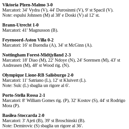
Viktoria Plzen-Malmo 3-0
Marcatori: 34' Vydra (V), 44' Durosinmi (V), 9' st Spacil (V).
Note: espulsi Johnsen (M) al 38' e Doski (V) al 12' st.
Brann-Utrecht 1-0
Marcatori: 41' Magnusson (B).
Feyenoord-Aston Villa 0-2
Marcatori: 16' st Buendia (A), 34' st McGinn (A).
Nottingham Forest-Midtjylland 2-3
Marcatori: 18' Diao (M), 22' Ndoye (N), 24' Sorensen (M), 43' st
Andreasen (M), 48' st Wood rig. (N).
Olympique Lione-RB Salisburgo 2-0
Marcatori: 11' Satriano (L), 12' st Kluivert (L).
Note: Sulc (L) sbaglia un rigore al 6'.
Porto-Stella Rossa 2-1
Marcatori: 8' William Gomes rig. (P), 32' Kostov (S), 44' st Rodrigo
Mora (P).
Basilea-Stoccarda 2-0
Marcatori: 3' Ajeti (B), 39' st Broschinski (B).
Note: Demirovic (S) sbaglia un rigore al 36'.