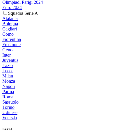
Olimpiadi Parigi 2024
Euro 2024
Squadra Serie A
Atalanta
Bologna
Cagliari
Como
Fiorentina
Frosinone
Genoa
Inter
Juventus
Lazio
Lecce
Milan
Monza
Napoli
Parma
Roma
Sassuolo
Torino
Udinese
Venezia
Legal