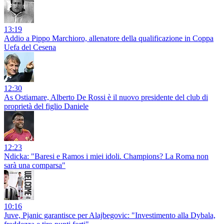
13:19
Addio a Pippo Marchioro, allenatore della qualificazione in Coppa
Uefa del Cesena
12:30
As Ostiamare, Alberto De Rossi è il nuovo presidente del club di
proprietà del figlio Daniele
12:23
Ndicka: "Baresi e Ramos i miei idoli. Champions? La Roma non
sarà una comparsa"
10:16
Juve, Pjanic garantisce per Alajbegovic: "Investimento alla Dybala,