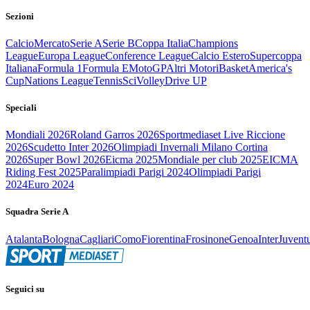
Sezioni
Calcio
Mercato
Serie A
Serie B
Coppa Italia
Champions
League
Europa League
Conference League
Calcio Estero
Supercoppa
Italiana
Formula 1
Formula E
MotoGP
Altri Motori
Basket
America's
Cup
Nations League
Tennis
Sci
Volley
Drive UP
Speciali
Mondiali 2026
Roland Garros 2026
Sportmediaset Live Riccione
2026
Scudetto Inter 2026
Olimpiadi Invernali Milano Cortina
2026
Super Bowl 2026
Eicma 2025
Mondiale per club 2025
EICMA
Riding Fest 2025
Paralimpiadi Parigi 2024
Olimpiadi Parigi
2024
Euro 2024
Squadra Serie A
Atalanta
Bologna
Cagliari
Como
Fiorentina
Frosinone
Genoa
Inter
Juvent
Seguici su