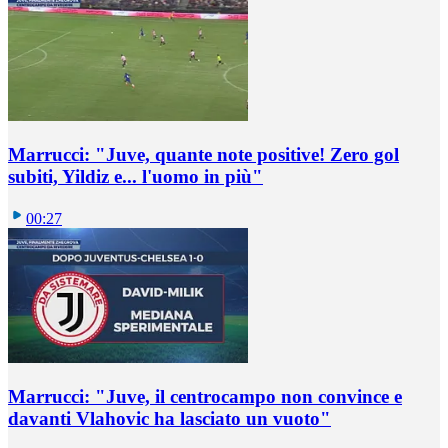
Marrucci: "Juve, quante note positive! Zero gol
subiti, Yildiz e... l'uomo in più"
00:27
Marrucci: "Juve, il centrocampo non convince e
davanti Vlahovic ha lasciato un vuoto"