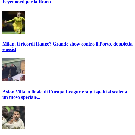
Feyenoord per la Roma
Milan, ti ricordi Hauge? Grande show contro il Porto, doppietta
e assist
Aston Villa in finale di Europa League e sugli spalti si scatena
un tifoso speciale...