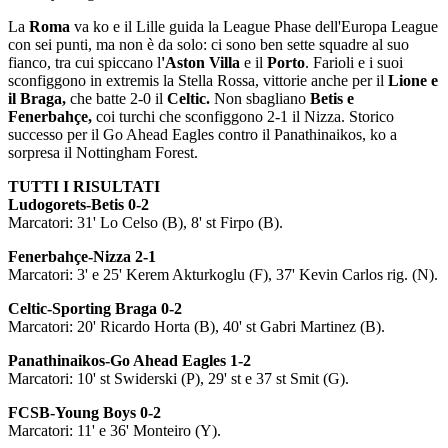
La
Roma
va ko e il Lille guida la League Phase dell'Europa League
con sei punti, ma non è da solo: ci sono ben sette squadre al suo
fianco, tra cui spiccano l
'Aston Villa
e il
Porto
. Farioli e i suoi
sconfiggono in extremis la Stella Rossa, vittorie anche per il
Lione e
il Braga,
che batte 2-0 il
Celtic.
Non sbagliano
Betis e
Fenerbahçe,
coi turchi che sconfiggono 2-1 il Nizza. Storico
successo per il Go Ahead Eagles contro il Panathinaikos, ko a
sorpresa il Nottingham Forest.
TUTTI I RISULTATI
Ludogorets-Betis 0-2
Marcatori: 31' Lo Celso (B), 8' st Firpo (B).
Fenerbahçe-Nizza 2-1
Marcatori: 3' e 25' Kerem Akturkoglu (F), 37' Kevin Carlos rig. (N).
Celtic-Sporting Braga 0-2
Marcatori: 20' Ricardo Horta (B), 40' st Gabri Martinez (B).
Panathinaikos-Go Ahead Eagles 1-2
Marcatori: 10' st Swiderski (P), 29' st e 37 st Smit (G).
FCSB-Young Boys 0-2
Marcatori: 11' e 36' Monteiro (Y).