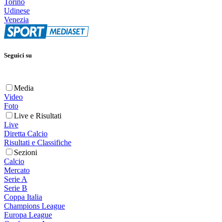
Torino
Udinese
Venezia
Seguici su
Media
Video
Foto
Live e Risultati
Live
Diretta Calcio
Risultati e Classifiche
Sezioni
Calcio
Mercato
Serie A
Serie B
Coppa Italia
Champions League
Europa League