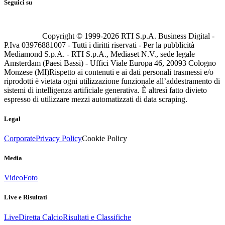
Seguici su
Copyright © 1999-
2026
RTI S.p.A. Business Digital -
P.Iva 03976881007 - Tutti i diritti riservati - Per la pubblicità
Mediamond S.p.A. - RTI S.p.A., Mediaset N.V., sede legale
Amsterdam (Paesi Bassi) - Uffici Viale Europa 46, 20093 Cologno
Monzese (MI)
Rispetto ai contenuti e ai dati personali trasmessi e/o
riprodotti è vietata ogni utilizzazione funzionale all’addestramento di
sistemi di intelligenza artificiale generativa. È altresì fatto divieto
espresso di utilizzare mezzi automatizzati di data scraping.
Legal
Corporate
Privacy Policy
Cookie Policy
Media
Video
Foto
Live e Risultati
Live
Diretta Calcio
Risultati e Classifiche