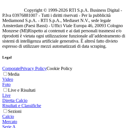
Copyright © 1999-
2026
RTI S.p.A. Business Digital -
P.Iva 03976881007 - Tutti i diritti riservati - Per la pubblicità
Mediamond S.p.A. - RTI S.p.A., Mediaset N.V., sede legale
Amsterdam (Paesi Bassi) - Uffici Viale Europa 46, 20093 Cologno
Monzese (MI)
Rispetto ai contenuti e ai dati personali trasmessi e/o
riprodotti è vietata ogni utilizzazione funzionale all’addestramento di
sistemi di intelligenza artificiale generativa. È altresì fatto divieto
espresso di utilizzare mezzi automatizzati di data scraping.
Legal
Corporate
Privacy Policy
Cookie Policy
Media
Video
Foto
Live e Risultati
Live
Diretta Calcio
Risultati e Classifiche
Sezioni
Calcio
Mercato
Serie A