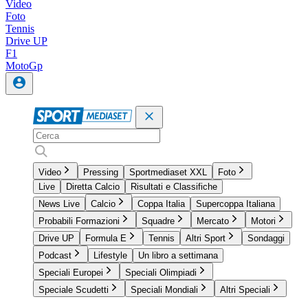
Video
Foto
Tennis
Drive UP
F1
MotoGp
Video
Pressing
Sportmediaset XXL
Foto
Live
Diretta Calcio
Risultati e Classifiche
News Live
Calcio
Coppa Italia
Supercoppa Italiana
Probabili Formazioni
Squadre
Mercato
Motori
Drive UP
Formula E
Tennis
Altri Sport
Sondaggi
Podcast
Lifestyle
Un libro a settimana
Speciali Europei
Speciali Olimpiadi
Speciale Scudetti
Speciali Mondiali
Altri Speciali