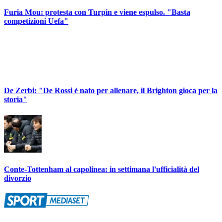
Furia Mou: protesta con Turpin e viene espulso. "Basta
competizioni Uefa"
De Zerbi: "De Rossi è nato per allenare, il Brighton gioca per la
storia"
Conte-Tottenham al capolinea: in settimana l'ufficialità del
divorzio