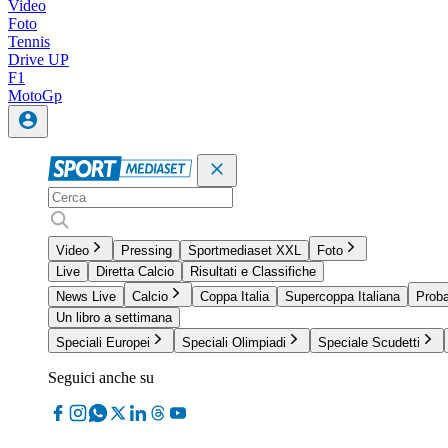
Video
Foto
Tennis
Drive UP
F1
MotoGp
Video
Pressing
Sportmediaset XXL
Foto
Live
Diretta Calcio
Risultati e Classifiche
News Live
Calcio
Coppa Italia
Supercoppa Italiana
Proba
Un libro a settimana
Speciali Europei
Speciali Olimpiadi
Speciale Scudetti
Seguici anche su