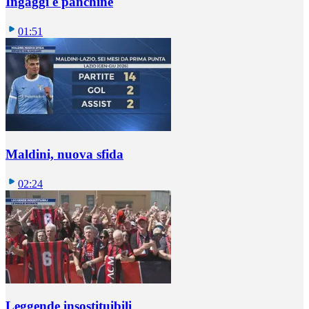
Ingaggi e panchine
01:51
Maldini, nuova sfida
02:24
Leggende insostituibili