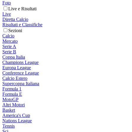
Foto
Live e Risultati
Live
Diretta Calcio
Risultati e Classifiche
Sezioni
Calcio
Mercato
Serie A
Serie B
Coppa Italia
Champions League
Europa League
Conference League
Calcio Estero
Supercoppa Italiana
Formula 1
Formula E
MotoGP
Altri Motori
Basket
America's Cup
Nations League
Tennis
Sci