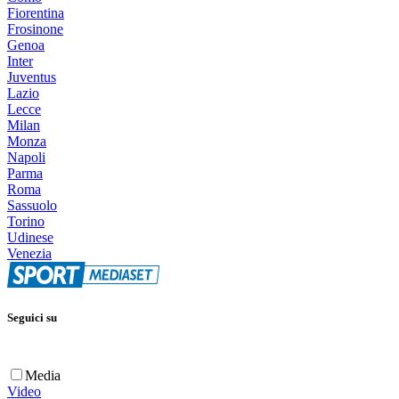
Fiorentina
Frosinone
Genoa
Inter
Juventus
Lazio
Lecce
Milan
Monza
Napoli
Parma
Roma
Sassuolo
Torino
Udinese
Venezia
Seguici su
Media
Video