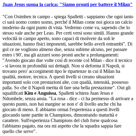
Juan Jesus suona la carica: "Siamo pronti per battere il Milan"
"Con Osimhen in campo - spiega Spalletti - sappiamo che ogni tanto
ci sarà uomo contro uomo, perché il Milan come noi gioca un calcio
moderno da ogni punto di vista. Vedremo come va, sapendo che lo
stesso vale anche per Leao. Per certi versi sono simili. Hanno grande
velocità in campo aperto, sono capaci di risolvere da soli le
situazioni, hanno fisici imponenti, sarebbe bello averli entrambi". Di
gol ce ne vogliono almeno due, senza subirne alcuno, per passare
entro i 90', ma gli azzurri sono pronti anche a prolungamenti:
"Avendo giocato due volte così di recente col Milan - dice il tecnico
- si lavora in profondità sui dettagli. Non si deforma il Napoli, si
trovano pero' accorgimenti tipo le ripartenze in cui il Milan ha
qualità, motore, tecnica. A questi livelli si creano situazioni
importanti solo con prestazioni alte, con qualià, intensità, possesso
palla. So che il Napoli merita di fare una bella prestazione". Out gli
squalificati
Kim e Anguissa
, Spalletti schiera Juan Jesus e
Ndombele, senza ansia. "La rosa - dice - ci ha permesso di arrivare a
questo punto, non hai margine se non e' di livello anche chi ha
giocato di meno. E abbiamo ormai l'esperienza a questi livelli
giocando tante partite in Champions, dimostrando maturità e
carattere. Sull'esperienza Champions del club forse qualcosa
l'abbiamo pagato, ma ora mi aspetto che la squadra sappia fare
quello che serve".