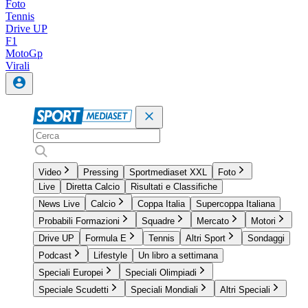
Foto
Tennis
Drive UP
F1
MotoGp
Virali
Video
Pressing
Sportmediaset XXL
Foto
Live
Diretta Calcio
Risultati e Classifiche
News Live
Calcio
Coppa Italia
Supercoppa Italiana
Probabili Formazioni
Squadre
Mercato
Motori
Drive UP
Formula E
Tennis
Altri Sport
Sondaggi
Podcast
Lifestyle
Un libro a settimana
Speciali Europei
Speciali Olimpiadi
Speciale Scudetti
Speciali Mondiali
Altri Speciali