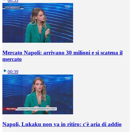
00:53
Mercato Napoli: arrivano 30 milioni e si scatena il
mercato
00:39
Napoli, Lukaku non va in ritiro: c'è aria di addio