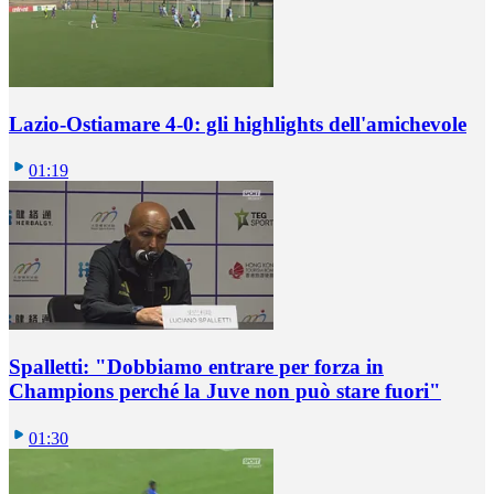
Lazio-Ostiamare 4-0: gli highlights dell'amichevole
01:19
Spalletti: "Dobbiamo entrare per forza in
Champions perché la Juve non può stare fuori"
01:30