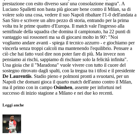
prestazione con esito diverso sara' una consolazione magra". A
Luciano Spalletti non basta più giocare bene contro il Milan, sa di
volere solo una cosa, vedere il suo Napoli ribaltare l'1-0 dell'andata a
San Siro e scrivere un altro pezzo di storia, entrando per la prima
volta tra le prime quattro d'Europa. Il match vale l'ingresso alla
semifinale della squadra che domina il campionato, ha 22 punti di
vantaggio sui rossoneri ma sa di giocarsi molto in 90': "Noi
vogliamo andare avanti - spiega il tecnico azzurro - e giochiamo per
vincerla senza troppi calcoli ma mantenendo l'equilibrio. Pensare a
ciò che hai fatto vuol dire non poter fare di più. Ma invece non
pensiamo ai rischi, sappiamo di rischiare solo la felicità infinita".
Una gioia che il "Maradona" vuole vivere con tutto il cuore del
sostegno ritrovato dagli spalti, con la tregua tra i tifosi e il presidente
De Laurentiis
. Stadio pieno e polmoni pronti a svuotarsi, per un
Napoli che domani gioca il quarto match dell'anno contro il Milan,
ma il primo con in campo
Osimhen
, assente per infortuni nel
successo di inizio stagione a Milano e nei due ko recenti.
Leggi anche