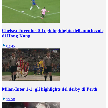
Chelsea-Juventus 0-1: gli highlights dell'amichevole
di Hong Kong
02:45
Milan-Inter 1-1: gli highlights del derby di Perth
55:58