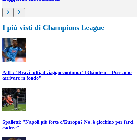
I più visti di Champions League
AdL: "Bravi tutti, il viaggio continua" | Osimhen: "Possiamo
arrivare in fondo"
Spalletti: "Napoli più forte d'Europa? No, è giochino per farci
cadere"