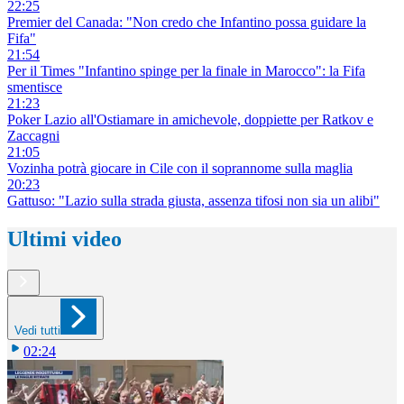
22:25
Premier del Canada: "Non credo che Infantino possa guidare la
Fifa"
21:54
Per il Times "Infantino spinge per la finale in Marocco": la Fifa
smentisce
21:23
Poker Lazio all'Ostiamare in amichevole, doppiette per Ratkov e
Zaccagni
21:05
Vozinha potrà giocare in Cile con il soprannome sulla maglia
20:23
Gattuso: "Lazio sulla strada giusta, assenza tifosi non sia un alibi"
Ultimi video
Vedi tutti
02:24