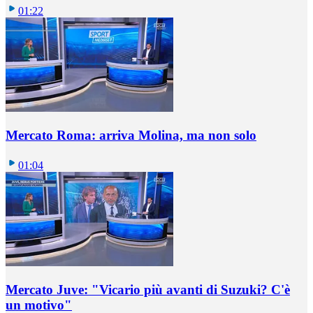
01:22
Mercato Roma: arriva Molina, ma non solo
01:04
Mercato Juve: "Vicario più avanti di Suzuki? C'è
un motivo"