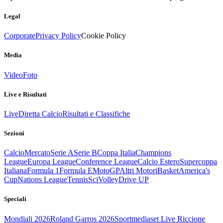
Legal
Corporate
Privacy Policy
Cookie Policy
Media
Video
Foto
Live e Risultati
Live
Diretta Calcio
Risultati e Classifiche
Sezioni
Calcio
Mercato
Serie A
Serie B
Coppa Italia
Champions
League
Europa League
Conference League
Calcio Estero
Supercoppa
Italiana
Formula 1
Formula E
MotoGP
Altri Motori
Basket
America's
Cup
Nations League
Tennis
Sci
Volley
Drive UP
Speciali
Mondiali 2026
Roland Garros 2026
Sportmediaset Live Riccione