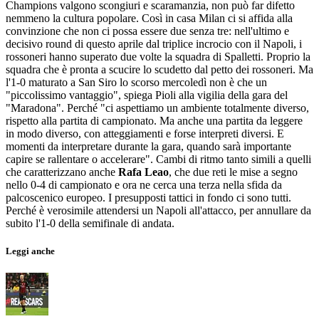
Champions valgono scongiuri e scaramanzia, non può far difetto
nemmeno la cultura popolare. Così in casa Milan ci si affida alla
convinzione che non ci possa essere due senza tre: nell'ultimo e
decisivo round di questo aprile dal triplice incrocio con il Napoli, i
rossoneri hanno superato due volte la squadra di Spalletti. Proprio la
squadra che è pronta a scucire lo scudetto dal petto dei rossoneri. Ma
l'1-0 maturato a San Siro lo scorso mercoledì non è che un
"piccolissimo vantaggio", spiega Pioli alla vigilia della gara del
"Maradona". Perché "ci aspettiamo un ambiente totalmente diverso,
rispetto alla partita di campionato. Ma anche una partita da leggere
in modo diverso, con atteggiamenti e forse interpreti diversi. E
momenti da interpretare durante la gara, quando sarà importante
capire se rallentare o accelerare". Cambi di ritmo tanto simili a quelli
che caratterizzano anche
Rafa Leao
, che due reti le mise a segno
nello 0-4 di campionato e ora ne cerca una terza nella sfida da
palcoscenico europeo. I presupposti tattici in fondo ci sono tutti.
Perché è verosimile attendersi un Napoli all'attacco, per annullare da
subito l'1-0 della semifinale di andata.
Leggi anche