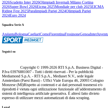
2026
Scudetto Inter 2026
Olimpiadi Invernali Milano Cortina
2026
Super Bowl 2026
Eicma 2025
Mondiale per club 2025
EICMA
Riding Fest 2025
Paralimpiadi Parigi 2024
Olimpiadi Parigi
2024
Euro 2024
Squadra Serie A
Atalanta
Bologna
Cagliari
Como
Fiorentina
Frosinone
Genoa
Inter
Juvent
Seguici su
Copyright © 1999-
2026
RTI S.p.A. Business Digital -
P.Iva 03976881007 - Tutti i diritti riservati - Per la pubblicità
Mediamond S.p.A. - RTI S.p.A., Mediaset N.V., sede legale
Amsterdam (Paesi Bassi) - Uffici Viale Europa 46, 20093 Cologno
Monzese (MI)
Rispetto ai contenuti e ai dati personali trasmessi e/o
riprodotti è vietata ogni utilizzazione funzionale all’addestramento di
sistemi di intelligenza artificiale generativa. È altresì fatto divieto
espresso di utilizzare mezzi automatizzati di data scraping.
Legal