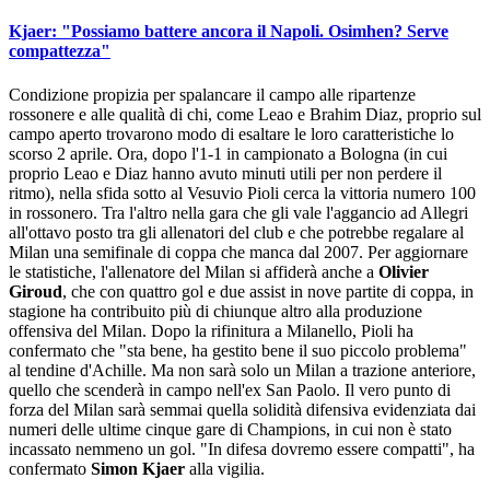
Kjaer: "Possiamo battere ancora il Napoli. Osimhen? Serve
compattezza"
Condizione propizia per spalancare il campo alle ripartenze
rossonere e alle qualità di chi, come Leao e Brahim Diaz, proprio sul
campo aperto trovarono modo di esaltare le loro caratteristiche lo
scorso 2 aprile. Ora, dopo l'1-1 in campionato a Bologna (in cui
proprio Leao e Diaz hanno avuto minuti utili per non perdere il
ritmo), nella sfida sotto al Vesuvio Pioli cerca la vittoria numero 100
in rossonero. Tra l'altro nella gara che gli vale l'aggancio ad Allegri
all'ottavo posto tra gli allenatori del club e che potrebbe regalare al
Milan una semifinale di coppa che manca dal 2007. Per aggiornare
le statistiche, l'allenatore del Milan si affiderà anche a
Olivier
Giroud
, che con quattro gol e due assist in nove partite di coppa, in
stagione ha contribuito più di chiunque altro alla produzione
offensiva del Milan. Dopo la rifinitura a Milanello, Pioli ha
confermato che "sta bene, ha gestito bene il suo piccolo problema"
al tendine d'Achille. Ma non sarà solo un Milan a trazione anteriore,
quello che scenderà in campo nell'ex San Paolo. Il vero punto di
forza del Milan sarà semmai quella solidità difensiva evidenziata dai
numeri delle ultime cinque gare di Champions, in cui non è stato
incassato nemmeno un gol. "In difesa dovremo essere compatti", ha
confermato
Simon Kjaer
alla vigilia.