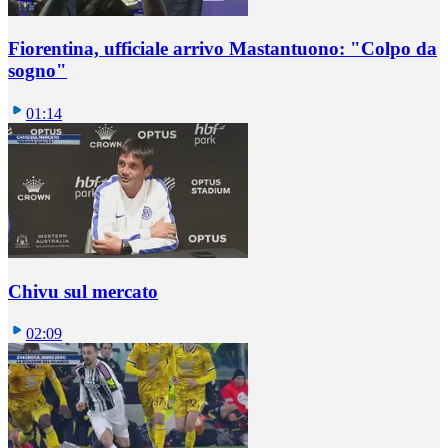
Fiorentina, ufficiale arrivo Mastantuono: "Colpo da
sogno"
01:14
Chivu sul mercato
02:09