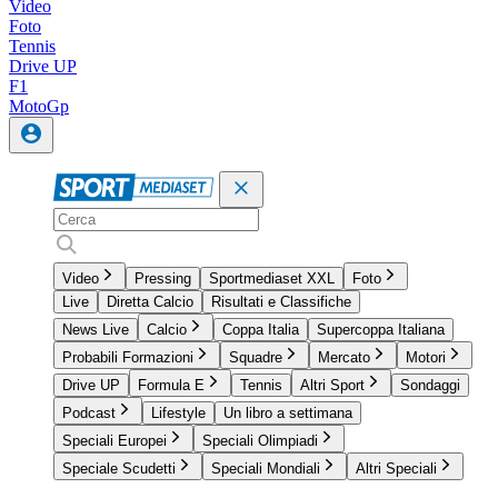
Video
Foto
Tennis
Drive UP
F1
MotoGp
Video
Pressing
Sportmediaset XXL
Foto
Live
Diretta Calcio
Risultati e Classifiche
News Live
Calcio
Coppa Italia
Supercoppa Italiana
Probabili Formazioni
Squadre
Mercato
Motori
Drive UP
Formula E
Tennis
Altri Sport
Sondaggi
Podcast
Lifestyle
Un libro a settimana
Speciali Europei
Speciali Olimpiadi
Speciale Scudetti
Speciali Mondiali
Altri Speciali