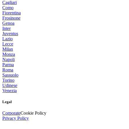
Cagliari
Como
Fiorentina
Frosinone
Genoa
Inter
Juventus
Lazio
Lecce
Milan
Monza
Napoli
Parma
Roma
Sassuolo
Torino
Udinese
Venezia
Legal
Corporate
Cookie Policy
Privacy Policy