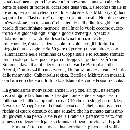
paradossalmente, potrebbe aver tolto pressione a una squadra che
sente di essere di fronte all'occasione della vita. La seconda finale in
tre anni, per alcuni veterani dell'Inter (da Acerbi a Mkhitaryan), ha il
sapore di una "last dance" da cogliere a tutti i costi: "Non dev'essere
un'ossessione, ma un sogno" ci ha tenuto a ribadire Inzaghi, con
parole di mourinhiana memoria, ma l'Inter lo vuole eccome questo
trofeo e si giocherà ogni singola goccia d'energia. Spazio ai
titolarissimi e senza dubbi di sorta. Una formazione che,
ironicamente, è stata schierata solo tre volte per gli infortuni a
pioggia di una stagione da 59 gare e (per ora) nessun titolo, con
l'eliminazione nelle semifinali di Coppa Italia e lo scudetto sfumato
per un solo punto e qualche pari di troppo. In porta ci sarà Yann
Sommer, davanti a lui il terzetto con Pavard e Bastoni ai lati di
Acerbi, Dumfries-Dimarco esterni, Thuram-Lautaro davanti e il trio
delle meraviglie: Calhanoglu regista, Barella e Mkhitaryan mezzali,
con l'armeno che era infortunato a Istanbul e vuole la sua rivincita.
Ha grandissime motivazioni anche il Psg che, sin qui, ha sempre
visto sfuggire la Champions League nonostante dei super-team
milionari e i mille campioni in rosa. Ciò che era sfuggito con Messi,
Neymar e Mbappé e con la finale persa da Tuchel, paradossalmente
rischia di essere ottenuto da una squadra che ha puntato tantissimo
sui giovani e ha perso la stella della Francia a parametro zero, con
annesso contenzioso legale su bonus e stipendi arretrati. Il Psg di
Luis Enrique è stato una macchina perfetta nel gioco e nei volti a