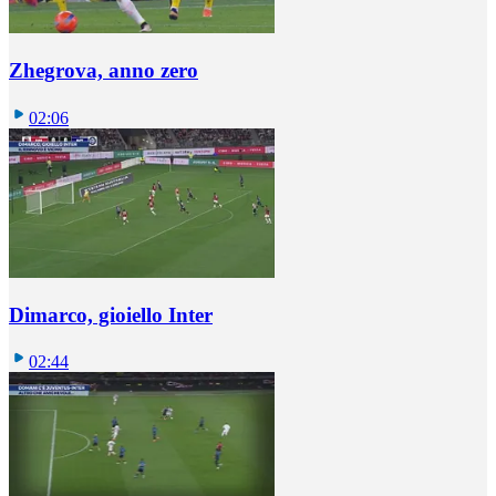
Zhegrova, anno zero
02:06
Dimarco, gioiello Inter
02:44