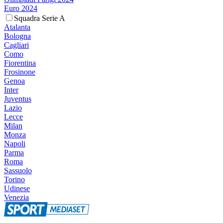
Euro 2024
Squadra Serie A
Atalanta
Bologna
Cagliari
Como
Fiorentina
Frosinone
Genoa
Inter
Juventus
Lazio
Lecce
Milan
Monza
Napoli
Parma
Roma
Sassuolo
Torino
Udinese
Venezia