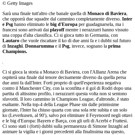
© Getty Images
Sarà una finale tutt'altro che banale quella di
Monaco di Baviera
,
che opporrà due squadre dal cammino completamente diverso.
Inter
e Psg
hanno eliminato le
big d'Europa
per guadagnarsela, ma i
francesi sono arrivati dai
playoff
mentre i nerazzurri hanno vissuto
una coppa d'alta classifica. Ci si gioca tutto in Germania, con
Lautaro
che vuole riscattare il ko di due anni fa e i dubbi sul futuro
di
Inzaghi
.
Donnarumma
e il
Psg
, invece, sognano la
prima
Champions.
Ci si gioca la storia a Monaco di Baviera, con l'Allianz Arena che
ospiterà una finale dal tenore decisamente diverso da quella persa
due anni fa dall'Inter. Forti proprio di quell'esperienza negativa
contro il Manchester City, con la sconfitta e il gol di Rodri dopo una
partita di altissimo profilo, i nerazzurri questa volta non si sentono
sfavoriti. Il loro cammino in Champions League, d'altronde, è stato
esaltante. Nella top-4 della League Phase sin dalle primissime
giornate, l'Inter ha chiuso quarta con una sola rete subita e un solo
ko (Leverkusen, al 90'), salvo poi eliminare il Feyenoord negli ottavi
e le big d'Europa: Bayern e Barça, con gli urli di Acerbi e Frattesi.
Ci sono stati i (forti) dubbi sulla permanenza di Simone Inzaghi ad
animare la vigilia e i giorni precedenti alla finalissima ma questo,