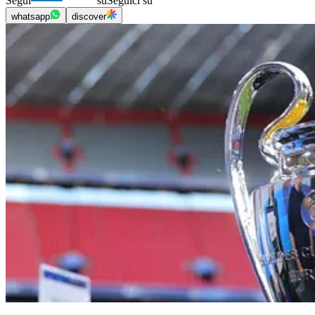
Segui
su
Seguici su
whatsapp
discover