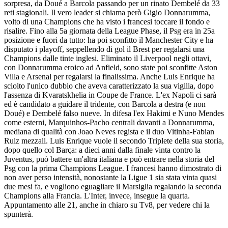
sorpresa, da Doué a Barcola passando per un rinato Dembelé da 33
reti stagionali. Il vero leader si chiama però Gigio Donnarumma,
volto di una Champions che ha visto i francesi toccare il fondo e
risalire. Fino alla 5a giornata della League Phase, il Psg era in 25a
posizione e fuori da tutto: ha poi sconfitto il Manchester City e ha
disputato i playoff, seppellendo di gol il Brest per regalarsi una
Champions dalle tinte inglesi. Eliminato il Liverpool negli ottavi,
con Donnarumma eroico ad Anfield, sono state poi sconfitte Aston
Villa e Arsenal per regalarsi la finalissima. Anche Luis Enrique ha
sciolto l'unico dubbio che aveva caratterizzato la sua vigilia, dopo
l'assenza di Kvaratskhelia in Coupe de France. L'ex Napoli ci sarà
ed è candidato a guidare il tridente, con Barcola a destra (e non
Doué) e Dembelé falso nueve. In difesa l'ex Hakimi e Nuno Mendes
come esterni, Marquinhos-Pacho centrali davanti a Donnarumma,
mediana di qualità con Joao Neves regista e il duo Vitinha-Fabian
Ruiz mezzali. Luis Enrique vuole il secondo Triplete della sua storia,
dopo quello col Barça: a dieci anni dalla finale vinta contro la
Juventus, può battere un'altra italiana e può entrare nella storia del
Psg con la prima Champions League. I francesi hanno dimostrato di
non aver perso intensità, nonostante la Ligue 1 sia stata vinta quasi
due mesi fa, e vogliono eguagliare il Marsiglia regalando la seconda
Champions alla Francia. L'Inter, invece, insegue la quarta.
Appuntamento alle 21, anche in chiaro su Tv8, per vedere chi la
spunterà.