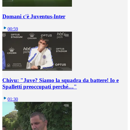
Domani c'è Juventus-Inter
00:59
Chivu: "Juve? Siamo la squadra da battere! Io e
Spalletti preoccupati perché…"
01:30