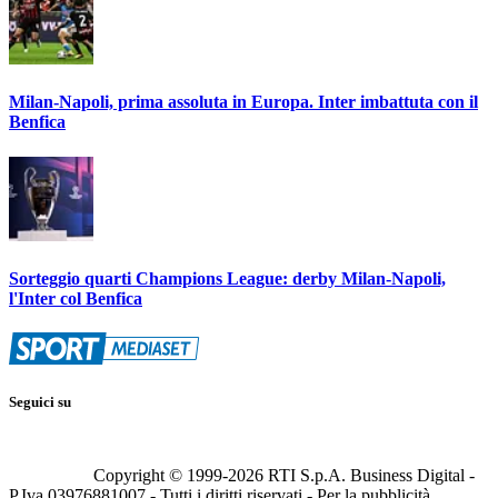
Milan-Napoli, prima assoluta in Europa. Inter imbattuta con il
Benfica
Sorteggio quarti Champions League: derby Milan-Napoli,
l'Inter col Benfica
Seguici su
Copyright © 1999-
2026
RTI S.p.A. Business Digital -
P.Iva 03976881007 - Tutti i diritti riservati - Per la pubblicità