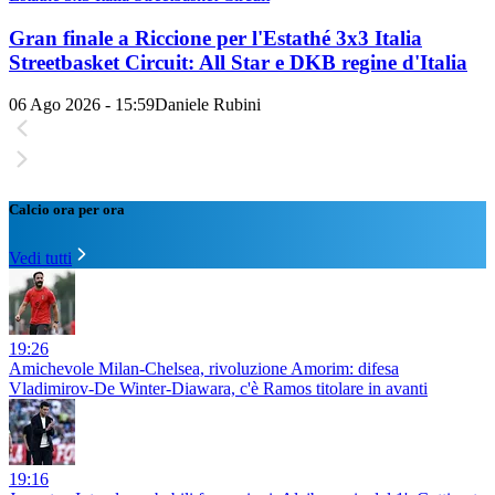
Gran finale a Riccione per l'Estathé 3x3 Italia
Streetbasket Circuit: All Star e DKB regine d'Italia
06 Ago 2026 - 15:59
Daniele Rubini
Calcio ora per ora
Vedi tutti
19:26
Amichevole Milan-Chelsea, rivoluzione Amorim: difesa
Vladimirov-De Winter-Diawara, c'è Ramos titolare in avanti
19:16