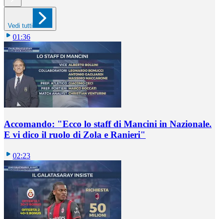
Vedi tutti
01:36
Accomando: "Ecco lo staff di Mancini in Nazionale.
E vi dico il ruolo di Zola e Ranieri"
02:23