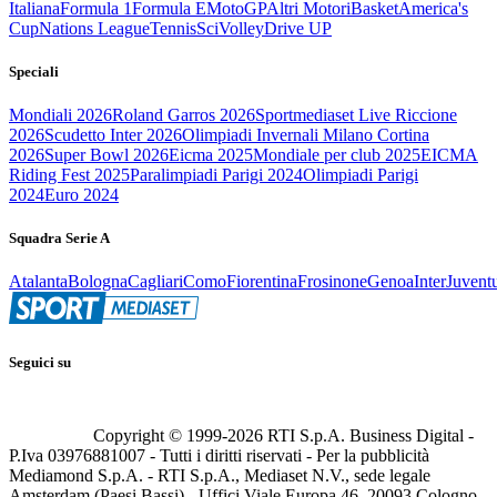
Italiana
Formula 1
Formula E
MotoGP
Altri Motori
Basket
America's
Cup
Nations League
Tennis
Sci
Volley
Drive UP
Speciali
Mondiali 2026
Roland Garros 2026
Sportmediaset Live Riccione
2026
Scudetto Inter 2026
Olimpiadi Invernali Milano Cortina
2026
Super Bowl 2026
Eicma 2025
Mondiale per club 2025
EICMA
Riding Fest 2025
Paralimpiadi Parigi 2024
Olimpiadi Parigi
2024
Euro 2024
Squadra Serie A
Atalanta
Bologna
Cagliari
Como
Fiorentina
Frosinone
Genoa
Inter
Juvent
Seguici su
Copyright © 1999-
2026
RTI S.p.A. Business Digital -
P.Iva 03976881007 - Tutti i diritti riservati - Per la pubblicità
Mediamond S.p.A. - RTI S.p.A., Mediaset N.V., sede legale
Amsterdam (Paesi Bassi) - Uffici Viale Europa 46, 20093 Cologno