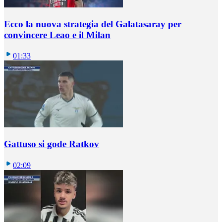
Ecco la nuova strategia del Galatasaray per
convincere Leao e il Milan
01:33
Gattuso si gode Ratkov
02:09