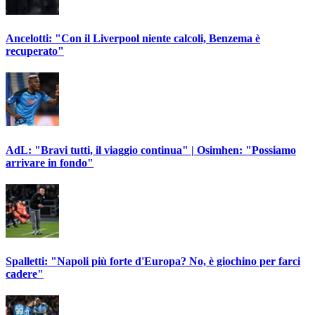
Ancelotti: "Con il Liverpool niente calcoli, Benzema è
recuperato"
AdL: "Bravi tutti, il viaggio continua" | Osimhen: "Possiamo
arrivare in fondo"
Spalletti: "Napoli più forte d'Europa? No, è giochino per farci
cadere"