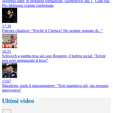
Juventus-Inter, le probabili formazioni: Alajbegovic dal 1', Gatti out.
Pio-Iddrissou coppia confermata
17:39
Palestra chiarisce: "Perché il Chelsea? Ho sempre sognato di..."
16:25
Schwoch a gamba tesa sul caso Roggero, è bufera social: "Errore
non aver ammazzato il terzo"
15:07
Maradona, parla il massaggiatore: "Non mangiava più, ma nessuno
interveniva"
Ultimi video