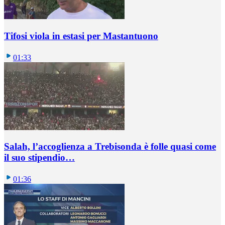
Tifosi viola in estasi per Mastantuono
01:33
Salah, l’accoglienza a Trebisonda è folle quasi come
il suo stipendio…
01:36