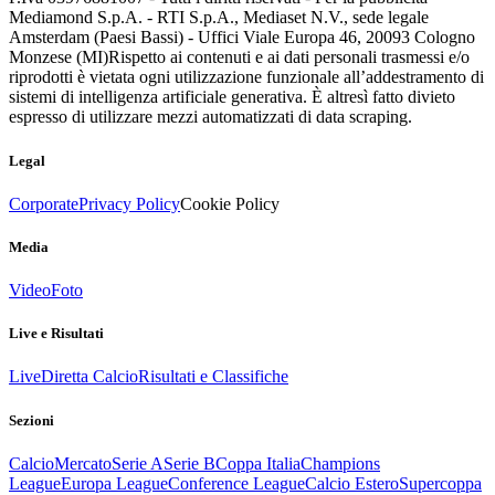
Mediamond S.p.A. - RTI S.p.A., Mediaset N.V., sede legale
Amsterdam (Paesi Bassi) - Uffici Viale Europa 46, 20093 Cologno
Monzese (MI)
Rispetto ai contenuti e ai dati personali trasmessi e/o
riprodotti è vietata ogni utilizzazione funzionale all’addestramento di
sistemi di intelligenza artificiale generativa. È altresì fatto divieto
espresso di utilizzare mezzi automatizzati di data scraping.
Legal
Corporate
Privacy Policy
Cookie Policy
Media
Video
Foto
Live e Risultati
Live
Diretta Calcio
Risultati e Classifiche
Sezioni
Calcio
Mercato
Serie A
Serie B
Coppa Italia
Champions
League
Europa League
Conference League
Calcio Estero
Supercoppa