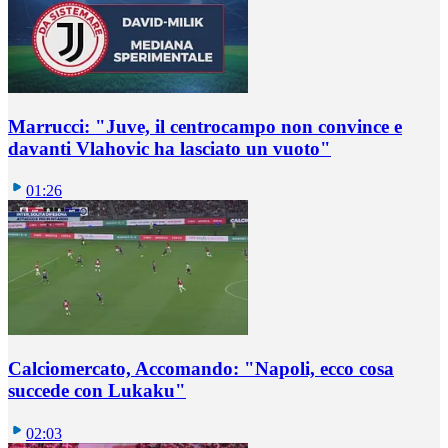
Marrucci: "Juve, il centrocampo non convince e
davanti Vlahovic ha lasciato un vuoto"
01:26
Calciomercato, Accomando: "Napoli, ecco cosa
succede con Lukaku"
02:03