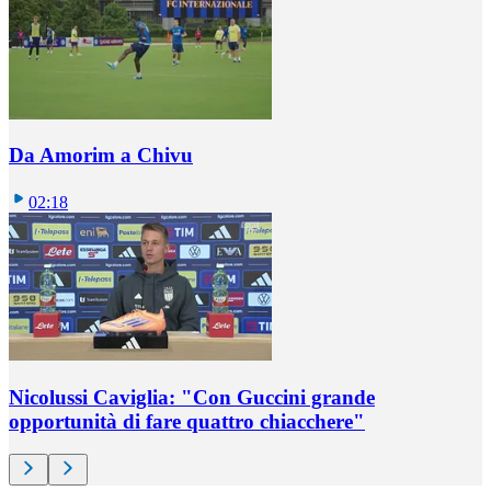
Da Amorim a Chivu
02:18
Nicolussi Caviglia: "Con Guccini grande
opportunità di fare quattro chiacchere"