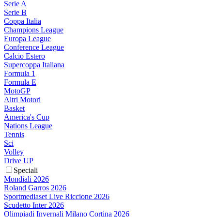
Serie A
Serie B
Coppa Italia
Champions League
Europa League
Conference League
Calcio Estero
Supercoppa Italiana
Formula 1
Formula E
MotoGP
Altri Motori
Basket
America's Cup
Nations League
Tennis
Sci
Volley
Drive UP
Speciali
Mondiali 2026
Roland Garros 2026
Sportmediaset Live Riccione 2026
Scudetto Inter 2026
Olimpiadi Invernali Milano Cortina 2026