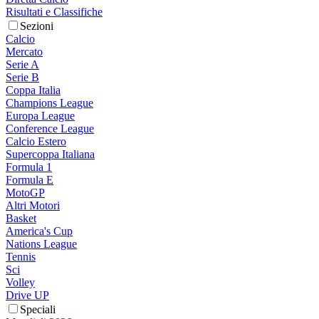
Risultati e Classifiche
Sezioni
Calcio
Mercato
Serie A
Serie B
Coppa Italia
Champions League
Europa League
Conference League
Calcio Estero
Supercoppa Italiana
Formula 1
Formula E
MotoGP
Altri Motori
Basket
America's Cup
Nations League
Tennis
Sci
Volley
Drive UP
Speciali