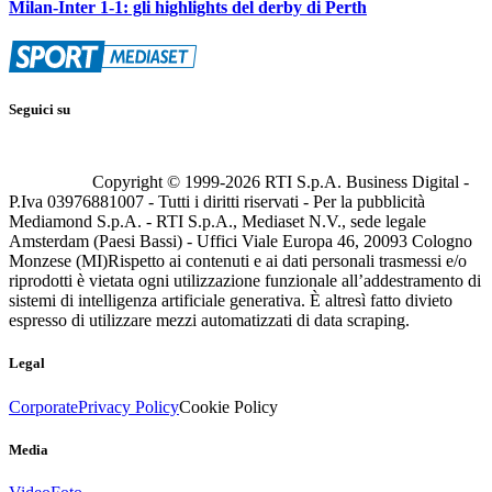
Milan-Inter 1-1: gli highlights del derby di Perth
Seguici su
Copyright © 1999-
2026
RTI S.p.A. Business Digital -
P.Iva 03976881007 - Tutti i diritti riservati - Per la pubblicità
Mediamond S.p.A. - RTI S.p.A., Mediaset N.V., sede legale
Amsterdam (Paesi Bassi) - Uffici Viale Europa 46, 20093 Cologno
Monzese (MI)
Rispetto ai contenuti e ai dati personali trasmessi e/o
riprodotti è vietata ogni utilizzazione funzionale all’addestramento di
sistemi di intelligenza artificiale generativa. È altresì fatto divieto
espresso di utilizzare mezzi automatizzati di data scraping.
Legal
Corporate
Privacy Policy
Cookie Policy
Media