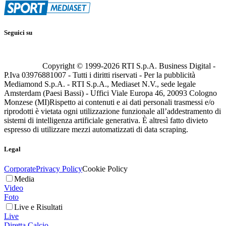
Seguici su
Copyright © 1999-
2026
RTI S.p.A. Business Digital -
P.Iva 03976881007 - Tutti i diritti riservati - Per la pubblicità
Mediamond S.p.A. - RTI S.p.A., Mediaset N.V., sede legale
Amsterdam (Paesi Bassi) - Uffici Viale Europa 46, 20093 Cologno
Monzese (MI)
Rispetto ai contenuti e ai dati personali trasmessi e/o
riprodotti è vietata ogni utilizzazione funzionale all’addestramento di
sistemi di intelligenza artificiale generativa. È altresì fatto divieto
espresso di utilizzare mezzi automatizzati di data scraping.
Legal
Corporate
Privacy Policy
Cookie Policy
Media
Video
Foto
Live e Risultati
Live
Diretta Calcio