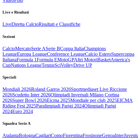
Video
Foto
Live e Risultati
Live
Diretta Calcio
Risultati e Classifiche
Sezioni
Calcio
Mercato
Serie A
Serie B
Coppa Italia
Champions
League
Europa League
Conference League
Calcio Estero
Supercoppa
Italiana
Formula 1
Formula E
MotoGP
Altri Motori
Basket
America's
Cup
Nations League
Tennis
Sci
Volley
Drive UP
Speciali
Mondiali 2026
Roland Garros 2026
Sportmediaset Live Riccione
2026
Scudetto Inter 2026
Olimpiadi Invernali Milano Cortina
2026
Super Bowl 2026
Eicma 2025
Mondiale per club 2025
EICMA
Riding Fest 2025
Paralimpiadi Parigi 2024
Olimpiadi Parigi
2024
Euro 2024
Squadra Serie A
Atalanta
Bologna
Cagliari
Como
Fiorentina
Frosinone
Genoa
Inter
Juvent