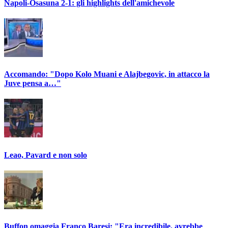
Napoli-Osasuna 2-1: gli highlights dell'amichevole
Accomando: "Dopo Kolo Muani e Alajbegovic, in attacco la
Juve pensa a…"
Leao, Pavard e non solo
Buffon omaggia Franco Baresi: "Era incredibile, avrebbe