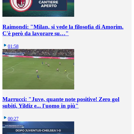
Raimondi: "Milan, si vede la filosofia di Amorim.
C'è però da lavorare su…"
01:58
Marrucci: "Juve, quante note positive! Zero gol
subiti, Yildiz e... l'uomo in più"
00:27