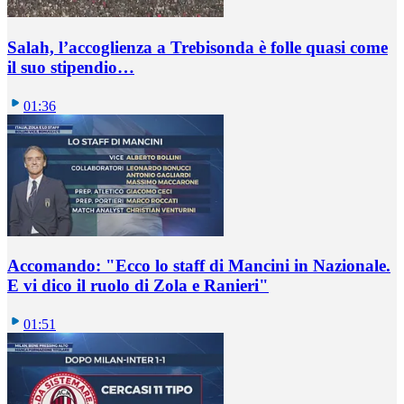
Salah, l’accoglienza a Trebisonda è folle quasi come
il suo stipendio…
01:36
Accomando: "Ecco lo staff di Mancini in Nazionale.
E vi dico il ruolo di Zola e Ranieri"
01:51