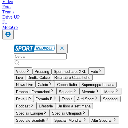
Video
Foto
Tennis
Drive UP
F1
MotoGp
Video
Pressing
Sportmediaset XXL
Foto
Live
Diretta Calcio
Risultati e Classifiche
News Live
Calcio
Coppa Italia
Supercoppa Italiana
Probabili Formazioni
Squadre
Mercato
Motori
Drive UP
Formula E
Tennis
Altri Sport
Sondaggi
Podcast
Lifestyle
Un libro a settimana
Speciali Europei
Speciali Olimpiadi
Speciale Scudetti
Speciali Mondiali
Altri Speciali