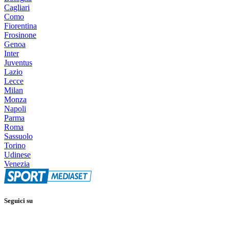
Cagliari
Como
Fiorentina
Frosinone
Genoa
Inter
Juventus
Lazio
Lecce
Milan
Monza
Napoli
Parma
Roma
Sassuolo
Torino
Udinese
Venezia
Seguici su