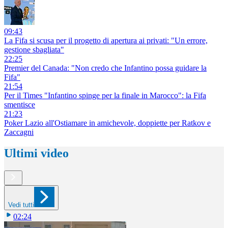
09:43
La Fifa si scusa per il progetto di apertura ai privati: "Un errore,
gestione sbagliata"
22:25
Premier del Canada: "Non credo che Infantino possa guidare la
Fifa"
21:54
Per il Times "Infantino spinge per la finale in Marocco": la Fifa
smentisce
21:23
Poker Lazio all'Ostiamare in amichevole, doppiette per Ratkov e
Zaccagni
Ultimi video
Vedi tutti
02:24