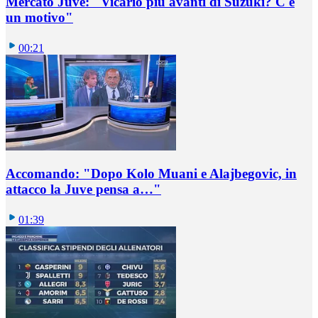
Mercato Juve: "Vicario più avanti di Suzuki? C'è
un motivo"
00:21
Accomando: "Dopo Kolo Muani e Alajbegovic, in
attacco la Juve pensa a…"
01:39