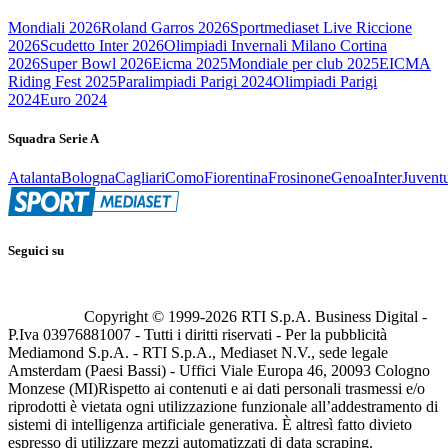
Mondiali 2026
Roland Garros 2026
Sportmediaset Live Riccione
2026
Scudetto Inter 2026
Olimpiadi Invernali Milano Cortina
2026
Super Bowl 2026
Eicma 2025
Mondiale per club 2025
EICMA
Riding Fest 2025
Paralimpiadi Parigi 2024
Olimpiadi Parigi
2024
Euro 2024
Squadra Serie A
Atalanta
Bologna
Cagliari
Como
Fiorentina
Frosinone
Genoa
Inter
Juvent
Seguici su
Copyright © 1999-
2026
RTI S.p.A. Business Digital -
P.Iva 03976881007 - Tutti i diritti riservati - Per la pubblicità
Mediamond S.p.A. - RTI S.p.A., Mediaset N.V., sede legale
Amsterdam (Paesi Bassi) - Uffici Viale Europa 46, 20093 Cologno
Monzese (MI)
Rispetto ai contenuti e ai dati personali trasmessi e/o
riprodotti è vietata ogni utilizzazione funzionale all’addestramento di
sistemi di intelligenza artificiale generativa. È altresì fatto divieto
espresso di utilizzare mezzi automatizzati di data scraping.