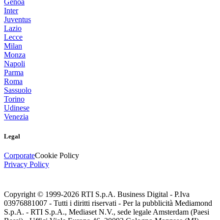
Genoa
Inter
Juventus
Lazio
Lecce
Milan
Monza
Napoli
Parma
Roma
Sassuolo
Torino
Udinese
Venezia
Legal
Corporate
Cookie Policy
Privacy Policy
Copyright © 1999-
2026
RTI S.p.A. Business Digital - P.Iva
03976881007 - Tutti i diritti riservati - Per la pubblicità Mediamond
S.p.A. - RTI S.p.A., Mediaset N.V., sede legale Amsterdam (Paesi