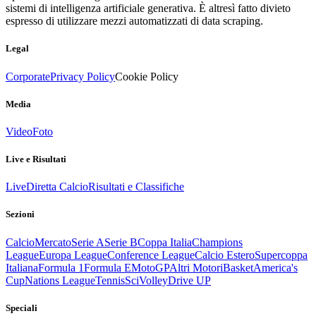
sistemi di intelligenza artificiale generativa. È altresì fatto divieto
espresso di utilizzare mezzi automatizzati di data scraping.
Legal
Corporate
Privacy Policy
Cookie Policy
Media
Video
Foto
Live e Risultati
Live
Diretta Calcio
Risultati e Classifiche
Sezioni
Calcio
Mercato
Serie A
Serie B
Coppa Italia
Champions
League
Europa League
Conference League
Calcio Estero
Supercoppa
Italiana
Formula 1
Formula E
MotoGP
Altri Motori
Basket
America's
Cup
Nations League
Tennis
Sci
Volley
Drive UP
Speciali