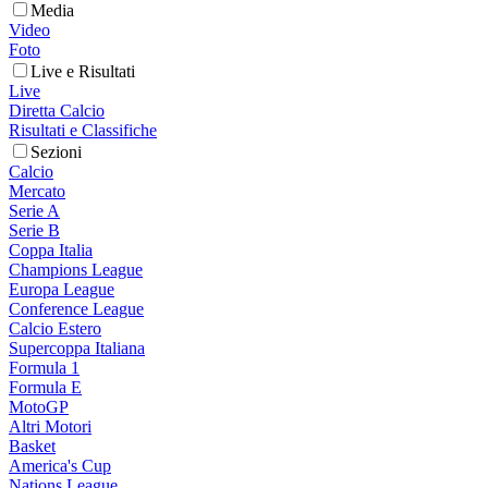
Media
Video
Foto
Live e Risultati
Live
Diretta Calcio
Risultati e Classifiche
Sezioni
Calcio
Mercato
Serie A
Serie B
Coppa Italia
Champions League
Europa League
Conference League
Calcio Estero
Supercoppa Italiana
Formula 1
Formula E
MotoGP
Altri Motori
Basket
America's Cup
Nations League