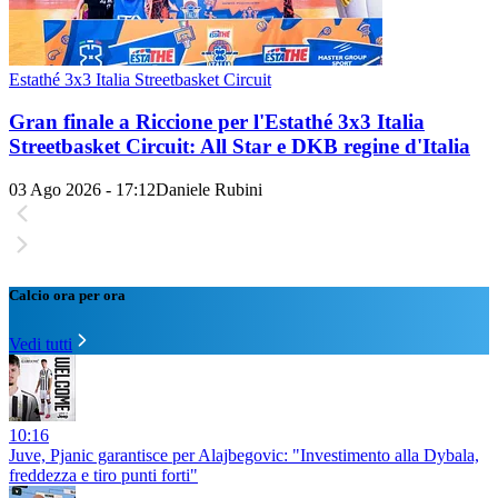
Estathé 3x3 Italia Streetbasket Circuit
Gran finale a Riccione per l'Estathé 3x3 Italia
Streetbasket Circuit: All Star e DKB regine d'Italia
03 Ago 2026 - 17:12
Daniele Rubini
Calcio ora per ora
Vedi tutti
10:16
Juve, Pjanic garantisce per Alajbegovic: "Investimento alla Dybala,
freddezza e tiro punti forti"