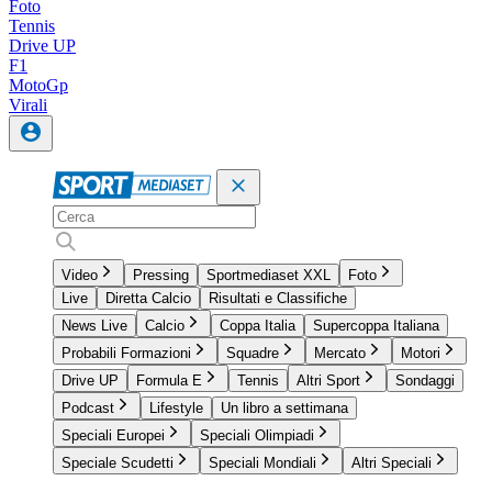
Foto
Tennis
Drive UP
F1
MotoGp
Virali
Video
Pressing
Sportmediaset XXL
Foto
Live
Diretta Calcio
Risultati e Classifiche
News Live
Calcio
Coppa Italia
Supercoppa Italiana
Probabili Formazioni
Squadre
Mercato
Motori
Drive UP
Formula E
Tennis
Altri Sport
Sondaggi
Podcast
Lifestyle
Un libro a settimana
Speciali Europei
Speciali Olimpiadi
Speciale Scudetti
Speciali Mondiali
Altri Speciali