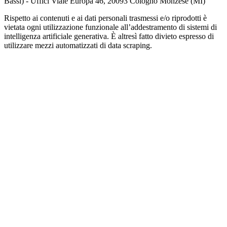
Bassi) - Uffici Viale Europa 46, 20093 Cologno Monzese (MI)
Rispetto ai contenuti e ai dati personali trasmessi e/o riprodotti è
vietata ogni utilizzazione funzionale all’addestramento di sistemi di
intelligenza artificiale generativa. È altresì fatto divieto espresso di
utilizzare mezzi automatizzati di data scraping.