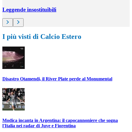
Leggende insostituibili
I più visti di Calcio Estero
Disastro Otamendi, il River Plate perde al Monumental
Modica incanta in Argentina: il capocannoniere che sogna
l'Italia nei radar di Juve e Fiorentina