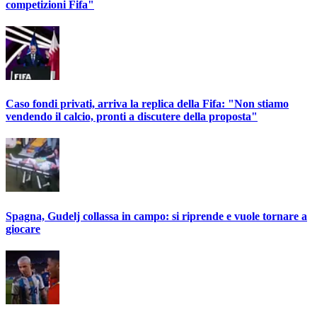
competizioni Fifa"
Caso fondi privati, arriva la replica della Fifa: "Non stiamo
vendendo il calcio, pronti a discutere della proposta"
Spagna, Gudelj collassa in campo: si riprende e vuole tornare a
giocare