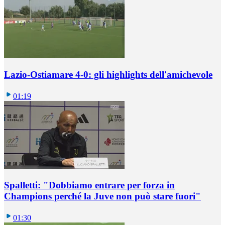
Lazio-Ostiamare 4-0: gli highlights dell'amichevole
01:19
Spalletti: "Dobbiamo entrare per forza in
Champions perché la Juve non può stare fuori"
01:30