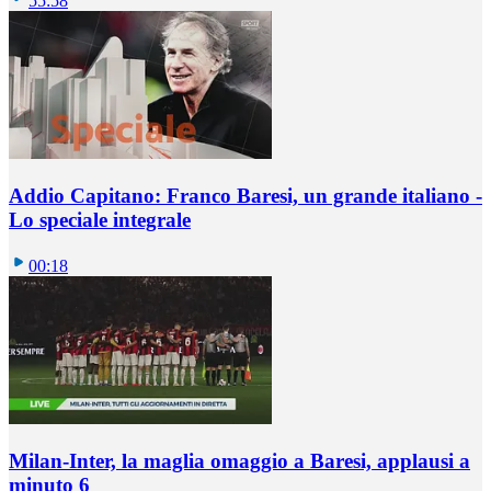
55:58
Addio Capitano: Franco Baresi, un grande italiano -
Lo speciale integrale
00:18
Milan-Inter, la maglia omaggio a Baresi, applausi a
minuto 6