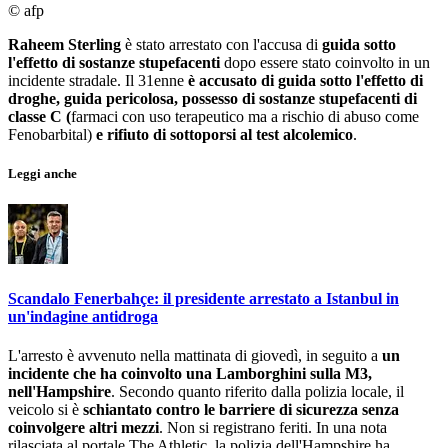
© afp
Raheem Sterling
è stato arrestato con l'accusa di
guida sotto
l'effetto di sostanze stupefacenti
dopo essere stato coinvolto in un
incidente stradale. Il 31enne
è accusato di guida sotto l'effetto di
droghe, guida pericolosa, possesso di sostanze stupefacenti di
classe C (
farmaci con uso terapeutico ma a rischio di abuso come
Fenobarbital)
e rifiuto di sottoporsi al test alcolemico
.
Leggi anche
Scandalo Fenerbahçe: il presidente arrestato a Istanbul in
un'indagine antidroga
L'arresto è avvenuto nella mattinata di giovedì, in seguito a
un
incidente che ha coinvolto una Lamborghini sulla M3,
nell'Hampshire
. Secondo quanto riferito dalla polizia locale, il
veicolo si è
schiantato contro le barriere di sicurezza senza
coinvolgere altri mezzi
. Non si registrano feriti. In una nota
rilasciata al portale The Athletic, la polizia dell'Hampshire ha