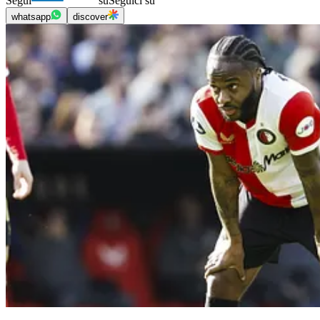
Segui
su
Seguici su
whatsapp
discover