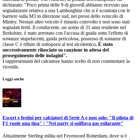
dichiarato: "Poco prima delle 9 di giovedì abbiamo ricevuto una
segnalazione relativa a una Lamborghini che si è scontrata con le
barriere sulla M3 in direzione sud, nei pressi dello svincolo di
Minley. Nessun altro veicolo è rimasto coinvolto e non sono stati
segnalati feriti. Il conducente, un uomo di 31 anni residente nel
Berkshire, è stato arrestato con l'accusa di guida sotto l'effetto di
sostanze stupefacenti, guida pericolosa, possesso di sostanze di
classe C e rifiuto di sottoporsi al test alcolemico
. È stato
successivamente rilasciato su cauzione in attesa del
proseguimento delle indagini".
I rappresentanti del calciatore hanno scelto di non commentare la
vicenda.
Leggi anche
Escort e festini per calciatori di Serie A e non solo: "Il pilota di
F1 vuole una tipa" | "Nei party si sniffava gas esilarante"
Attualmente Sterling milita nel Feyenoord Rotterdam, dove si è