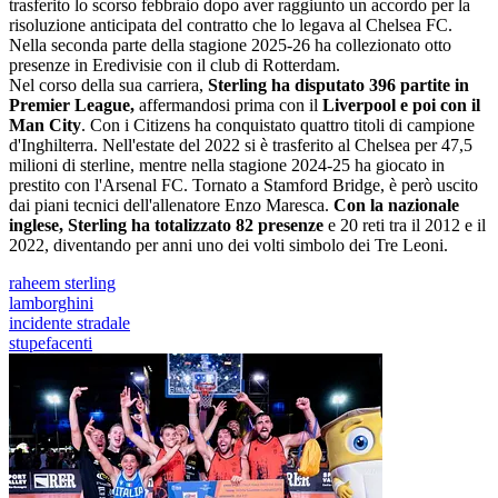
trasferito lo scorso febbraio dopo aver raggiunto un accordo per la
risoluzione anticipata del contratto che lo legava al Chelsea FC.
Nella seconda parte della stagione 2025-26 ha collezionato otto
presenze in Eredivisie con il club di Rotterdam.
Nel corso della sua carriera,
Sterling ha disputato 396 partite in
Premier League,
affermandosi prima con il
Liverpool e poi con il
Man City
. Con i Citizens ha conquistato quattro titoli di campione
d'Inghilterra. Nell'estate del 2022 si è trasferito al Chelsea per 47,5
milioni di sterline, mentre nella stagione 2024-25 ha giocato in
prestito con l'Arsenal FC. Tornato a Stamford Bridge, è però uscito
dai piani tecnici dell'allenatore Enzo Maresca.
Con la nazionale
inglese, Sterling ha totalizzato 82 presenze
e 20 reti tra il 2012 e il
2022, diventando per anni uno dei volti simbolo dei Tre Leoni.
raheem sterling
lamborghini
incidente stradale
stupefacenti