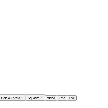
Calcio Estero
Squadre
Video
Foto
Live