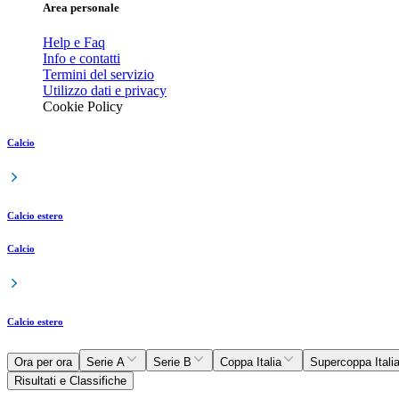
Area personale
Help e Faq
Info e contatti
Termini del servizio
Utilizzo dati e privacy
Cookie Policy
Calcio
Calcio estero
Calcio
Calcio estero
Ora per ora
Serie A
Serie B
Coppa Italia
Supercoppa Itali
Risultati e Classifiche