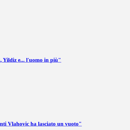
 Yildiz e... l'uomo in più"
nti Vlahovic ha lasciato un vuoto"