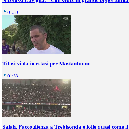
Nicolussi Caviglia: "Con Guccini grande opportunità 
01:30
Tifosi viola in estasi per Mastantuono
01:33
Salah, l’accoglienza a Trebisonda è folle quasi come i