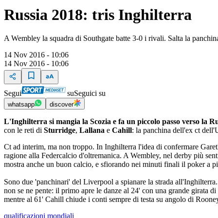
Russia 2018: tris Inghilterra
A Wembley la squadra di Southgate batte 3-0 i rivali. Salta la panchin
14 Nov 2016 - 10:06
14 Nov 2016 - 10:06
Segui
su
Seguici su
whatsapp
discover
L'Inghilterra si mangia la Scozia e fa un piccolo passo verso la R
con le reti di
Sturridge
,
Lallana
e
Cahill
: la panchina dell'ex ct dell
Ct ad interim, ma non troppo. In Inghilterra l'idea di confermare Garet
ragione alla Federcalcio d'oltremanica. A Wembley, nel derby più sentit
mostra anche un buon calcio, e sfiorando nei minuti finali il poker a pi
Sono due 'panchinari' del Liverpool a spianare la strada all'Inghilterra
non se ne pente: il primo apre le danze al 24' con una grande girata di 
mentre al 61' Cahill chiude i conti sempre di testa su angolo di Rooney. 
qualificazioni mondiali