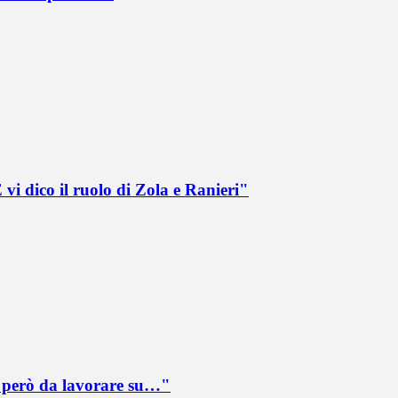
vi dico il ruolo di Zola e Ranieri"
è però da lavorare su…"