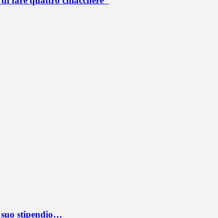
di fare quattro chiacchere"
l suo stipendio…