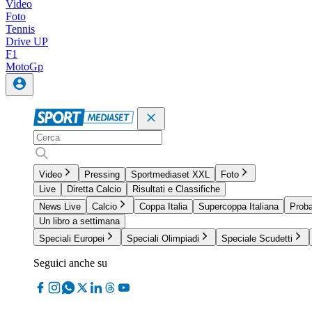
Video
Foto
Tennis
Drive UP
F1
MotoGp
Video
Pressing
Sportmediaset XXL
Foto
Live
Diretta Calcio
Risultati e Classifiche
News Live
Calcio
Coppa Italia
Supercoppa Italiana
Proba
Un libro a settimana
Speciali Europei
Speciali Olimpiadi
Speciale Scudetti
Seguici anche su