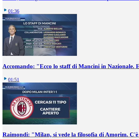
01:36
Accomando: "Ecco lo staff di Mancini in Nazionale. E 
01:51
Raimondi: "Milan, si vede la filosofia di Amorim. C'