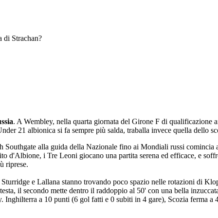
a di Strachan?
ussia
. A Wembley, nella quarta giornata del Girone F di qualificazione a
'Under 21 albionica si fa sempre più salda, traballa invece quella dello 
h Southgate alla guida della Nazionale fino ai Mondiali russi comincia ad
o d'Albione, i Tre Leoni giocano una partita serena ed efficace, e soffro
ù riprese.
. Sturridge e Lallana stanno trovando poco spazio nelle rotazioni di Klop
testa, il secondo mette dentro il raddoppio al 50' con una bella inzuccat
Inghilterra a 10 punti (6 gol fatti e 0 subiti in 4 gare), Scozia ferma a 4