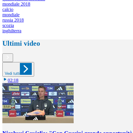
mondiale 2018
calcio
mondiale
russia 2018
scozia
inghilterra
Ultimi video
Vedi tutti
02:18