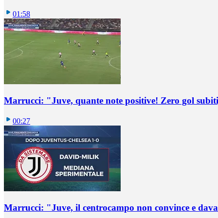
01:58
Marrucci: "Juve, quante note positive! Zero gol subiti,
00:27
Marrucci: "Juve, il centrocampo non convince e dava