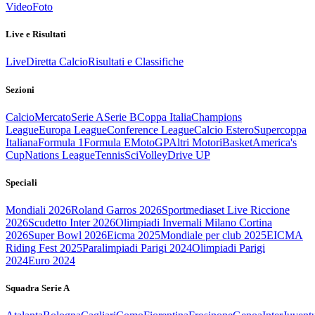
Video
Foto
Live e Risultati
Live
Diretta Calcio
Risultati e Classifiche
Sezioni
Calcio
Mercato
Serie A
Serie B
Coppa Italia
Champions
League
Europa League
Conference League
Calcio Estero
Supercoppa
Italiana
Formula 1
Formula E
MotoGP
Altri Motori
Basket
America's
Cup
Nations League
Tennis
Sci
Volley
Drive UP
Speciali
Mondiali 2026
Roland Garros 2026
Sportmediaset Live Riccione
2026
Scudetto Inter 2026
Olimpiadi Invernali Milano Cortina
2026
Super Bowl 2026
Eicma 2025
Mondiale per club 2025
EICMA
Riding Fest 2025
Paralimpiadi Parigi 2024
Olimpiadi Parigi
2024
Euro 2024
Squadra Serie A