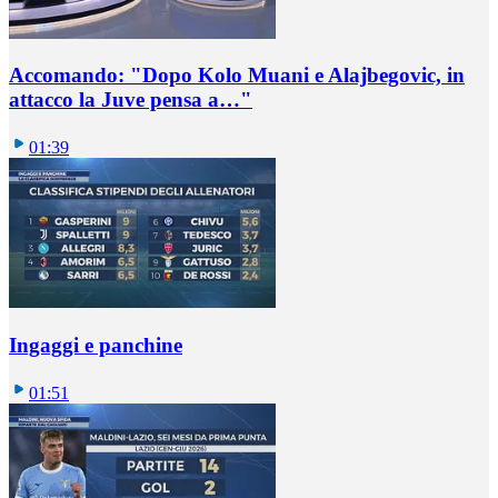
Accomando: "Dopo Kolo Muani e Alajbegovic, in
attacco la Juve pensa a…"
01:39
Ingaggi e panchine
01:51