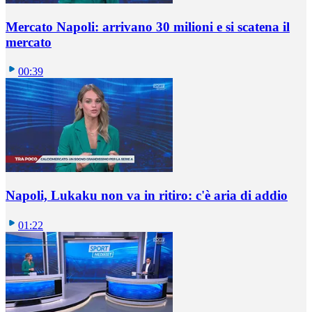
Mercato Napoli: arrivano 30 milioni e si scatena il
mercato
00:39
Napoli, Lukaku non va in ritiro: c'è aria di addio
01:22