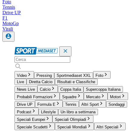
Foto
Tennis
Drive UP
F1
MotoGp
Virali
Video
Pressing
Sportmediaset XXL
Foto
Live
Diretta Calcio
Risultati e Classifiche
News Live
Calcio
Coppa Italia
Supercoppa Italiana
Probabili Formazioni
Squadre
Mercato
Motori
Drive UP
Formula E
Tennis
Altri Sport
Sondaggi
Podcast
Lifestyle
Un libro a settimana
Speciali Europei
Speciali Olimpiadi
Speciale Scudetti
Speciali Mondiali
Altri Speciali