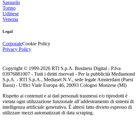
Sassuolo
Torino
Udinese
Venezia
Legal
Corporate
Cookie Policy
Privacy Policy
Copyright © 1999-
2026
RTI S.p.A. Business Digital - P.Iva
03976881007 - Tutti i diritti riservati - Per la pubblicità Mediamond
S.p.A. - RTI S.p.A., Mediaset N.V., sede legale Amsterdam (Paesi
Bassi) - Uffici Viale Europa 46, 20093 Cologno Monzese (MI)
Rispetto ai contenuti e ai dati personali trasmessi e/o riprodotti è
vietata ogni utilizzazione funzionale all’addestramento di sistemi di
intelligenza artificiale generativa. È altresì fatto divieto espresso di
utilizzare mezzi automatizzati di data scraping.