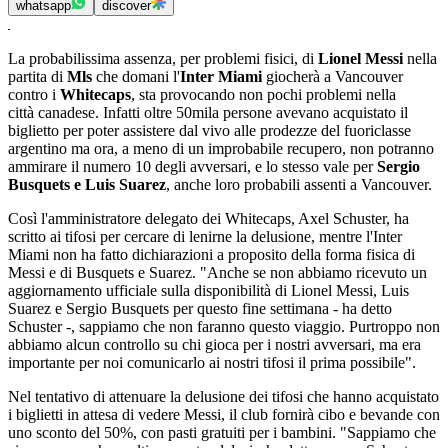
whatsapp
discover
La probabilissima assenza, per problemi fisici, di
Lionel Messi
nella
partita di
Mls
che domani l'
Inter Miami
giocherà a Vancouver
contro i
Whitecaps
, sta provocando non pochi problemi nella
città canadese. Infatti oltre 50mila persone avevano acquistato il
biglietto per poter assistere dal vivo alle prodezze del fuoriclasse
argentino ma ora, a meno di un improbabile recupero, non potranno
ammirare il numero 10 degli avversari, e lo stesso vale per
Sergio
Busquets e Luis Suarez
, anche loro probabili assenti a Vancouver.
Così l'amministratore delegato dei Whitecaps, Axel Schuster, ha
scritto ai tifosi per cercare di lenirne la delusione, mentre l'Inter
Miami non ha fatto dichiarazioni a proposito della forma fisica di
Messi e di Busquets e Suarez. "Anche se non abbiamo ricevuto un
aggiornamento ufficiale sulla disponibilità di Lionel Messi, Luis
Suarez e Sergio Busquets per questo fine settimana - ha detto
Schuster -, sappiamo che non faranno questo viaggio. Purtroppo non
abbiamo alcun controllo su chi gioca per i nostri avversari, ma era
importante per noi comunicarlo ai nostri tifosi il prima possibile".
Nel tentativo di attenuare la delusione dei tifosi che hanno acquistato
i biglietti in attesa di vedere Messi, il club fornirà cibo e bevande con
uno sconto del 50%, con pasti gratuiti per i bambini. "Sappiamo che