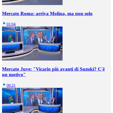
Mercato Roma: arriva Molina, ma non solo
01:04
Mercato Juve: "Vicario più avanti di Suzuki? C'è
un motivo"
00:21