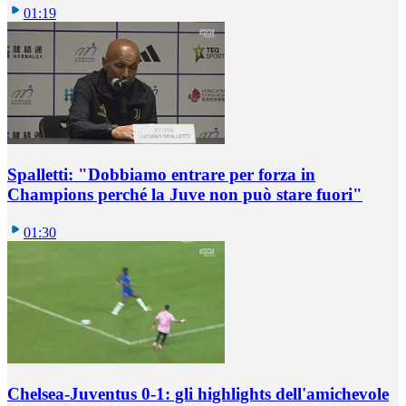
01:19
Spalletti: "Dobbiamo entrare per forza in
Champions perché la Juve non può stare fuori"
01:30
Chelsea-Juventus 0-1: gli highlights dell'amichevole