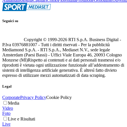
Atalanta
Bologna
Cagliari
Como
Fiorentina
Frosinone
Genoa
Inter
Juvent
Seguici su
Copyright © 1999-
2026
RTI S.p.A. Business Digital -
P.Iva 03976881007 - Tutti i diritti riservati - Per la pubblicità
Mediamond S.p.A. - RTI S.p.A., Mediaset N.V., sede legale
Amsterdam (Paesi Bassi) - Uffici Viale Europa 46, 20093 Cologno
Monzese (MI)
Rispetto ai contenuti e ai dati personali trasmessi e/o
riprodotti è vietata ogni utilizzazione funzionale all’addestramento di
sistemi di intelligenza artificiale generativa. È altresì fatto divieto
espresso di utilizzare mezzi automatizzati di data scraping.
Legal
Corporate
Privacy Policy
Cookie Policy
Media
Video
Foto
Live e Risultati
Live