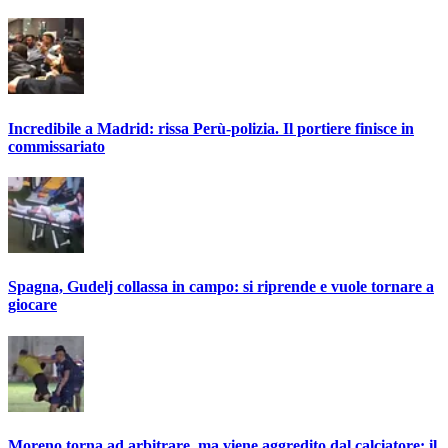
Incredibile a Madrid: rissa Perù-polizia. Il portiere finisce in
commissariato
Spagna, Gudelj collassa in campo: si riprende e vuole tornare a
giocare
Moreno torna ad arbitrare, ma viene aggredito dal calciatore: il