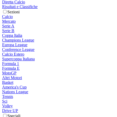
Diretta Calcio
Risultati e Classifiche
Sezioni
Calcio
Mercato
Serie A
Serie B
Coppa Italia
Champions League
Europa League
Conference League
Calcio Estero
Supercoppa Italiana
Formula 1
Formula E
MotoGP
Altri Motori
Basket
America's Cup
Nations League
Tennis
Sci
Volley
Drive UP
Speciali