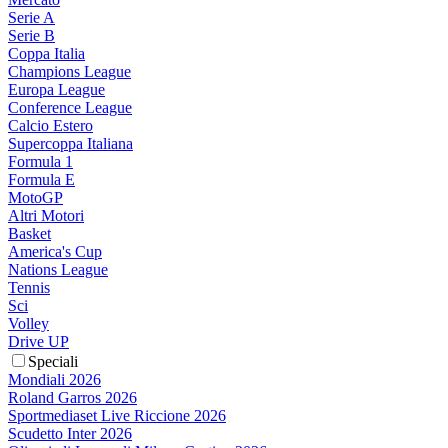
Serie A
Serie B
Coppa Italia
Champions League
Europa League
Conference League
Calcio Estero
Supercoppa Italiana
Formula 1
Formula E
MotoGP
Altri Motori
Basket
America's Cup
Nations League
Tennis
Sci
Volley
Drive UP
Speciali
Mondiali 2026
Roland Garros 2026
Sportmediaset Live Riccione 2026
Scudetto Inter 2026