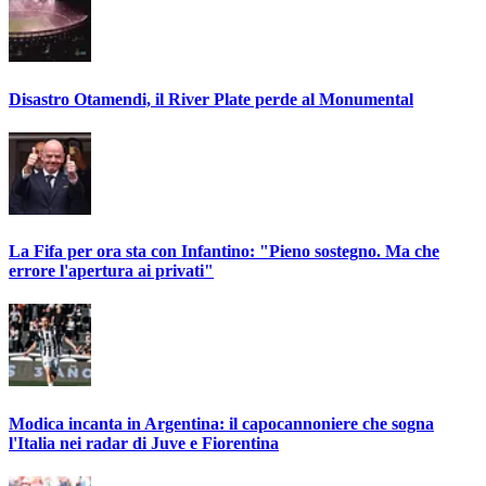
Disastro Otamendi, il River Plate perde al Monumental
La Fifa per ora sta con Infantino: "Pieno sostegno. Ma che
errore l'apertura ai privati"
Modica incanta in Argentina: il capocannoniere che sogna
l'Italia nei radar di Juve e Fiorentina