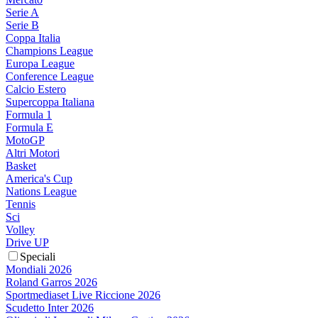
Serie A
Serie B
Coppa Italia
Champions League
Europa League
Conference League
Calcio Estero
Supercoppa Italiana
Formula 1
Formula E
MotoGP
Altri Motori
Basket
America's Cup
Nations League
Tennis
Sci
Volley
Drive UP
Speciali
Mondiali 2026
Roland Garros 2026
Sportmediaset Live Riccione 2026
Scudetto Inter 2026