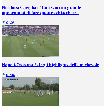
Nicolussi Caviglia: "Con Guccini grande
opportunità di fare quattro chiacchere"
01:03
Napoli-Osasuna 2-1: gli highlights dell'amichevole
01:04