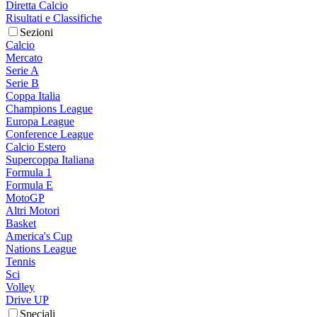
Diretta Calcio
Risultati e Classifiche
Sezioni
Calcio
Mercato
Serie A
Serie B
Coppa Italia
Champions League
Europa League
Conference League
Calcio Estero
Supercoppa Italiana
Formula 1
Formula E
MotoGP
Altri Motori
Basket
America's Cup
Nations League
Tennis
Sci
Volley
Drive UP
Speciali