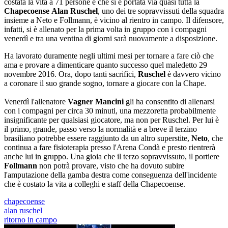
costata la vita a 71 persone e che si è portata via quasi tutta la
Chapecoense
Alan Ruschel
, uno dei tre sopravvissuti della squadra
insieme a Neto e Follmann, è vicino al rientro in campo. Il difensore,
infatti, si è allenato per la prima volta in gruppo con i compagni
venerdì e tra una ventina di giorni sarà nuovamente a disposizione.
Ha lavorato duramente negli ultimi mesi per tornare a fare ciò che
ama e provare a dimenticare quanto successo quel maledetto 29
novembre 2016. Ora, dopo tanti sacrifici,
Ruschel
è davvero vicino
a coronare il suo grande sogno, tornare a giocare con la Chape.
Venerdì l'allenatore
Vagner Mancini
gli ha consentito di allenarsi
con i compagni per circa 30 minuti, una mezzoretta probabilmente
insignificante per qualsiasi giocatore, ma non per Ruschel. Per lui è
il primo, grande, passo verso la normalità e a breve il terzino
brasiliano potrebbe essere raggiunto da un altro superstite,
Neto
, che
continua a fare fisioterapia presso l'Arena Condà e presto rientrerà
anche lui in gruppo. Una gioia che il terzo sopravvissuto, il portiere
Follmann
non potrà provare, visto che ha dovuto subire
l'amputazione della gamba destra come conseguenza dell'incidente
che è costato la vita a colleghi e staff della Chapecoense.
chapecoense
alan ruschel
ritorno in campo