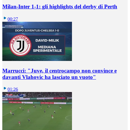
Milan-Inter 1-1: gli highlights del derby di Perth
00:27
Marrucci: "Juve, il centrocampo non convince e
davanti Vlahovic ha lasciato un vuoto"
01:26