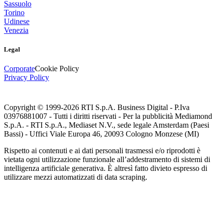
Sassuolo
Torino
Udinese
Venezia
Legal
Corporate
Cookie Policy
Privacy Policy
Copyright © 1999-
2026
RTI S.p.A. Business Digital - P.Iva
03976881007 - Tutti i diritti riservati - Per la pubblicità Mediamond
S.p.A. - RTI S.p.A., Mediaset N.V., sede legale Amsterdam (Paesi
Bassi) - Uffici Viale Europa 46, 20093 Cologno Monzese (MI)
Rispetto ai contenuti e ai dati personali trasmessi e/o riprodotti è
vietata ogni utilizzazione funzionale all’addestramento di sistemi di
intelligenza artificiale generativa. È altresì fatto divieto espresso di
utilizzare mezzi automatizzati di data scraping.