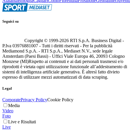
Atalanta
Bologna
Cagliari
Como
Fiorentina
Frosinone
Genoa
Inter
Juvent
Seguici su
Copyright © 1999-
2026
RTI S.p.A. Business Digital -
P.Iva 03976881007 - Tutti i diritti riservati - Per la pubblicità
Mediamond S.p.A. - RTI S.p.A., Mediaset N.V., sede legale
Amsterdam (Paesi Bassi) - Uffici Viale Europa 46, 20093 Cologno
Monzese (MI)
Rispetto ai contenuti e ai dati personali trasmessi e/o
riprodotti è vietata ogni utilizzazione funzionale all’addestramento di
sistemi di intelligenza artificiale generativa. È altresì fatto divieto
espresso di utilizzare mezzi automatizzati di data scraping.
Legal
Corporate
Privacy Policy
Cookie Policy
Media
Video
Foto
Live e Risultati
Live