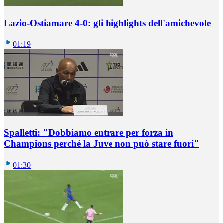
Lazio-Ostiamare 4-0: gli highlights dell'amichevole
01:19
Spalletti: "Dobbiamo entrare per forza in
Champions perché la Juve non può stare fuori"
01:30