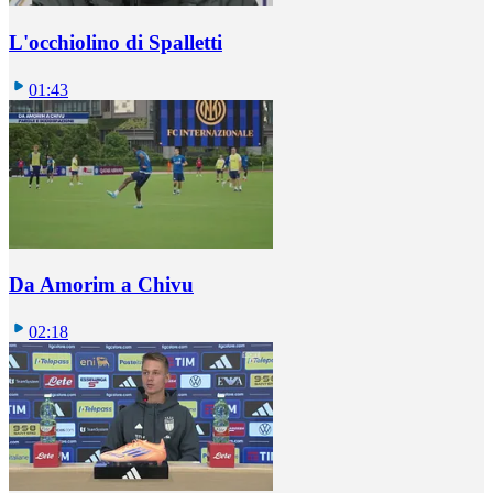
L'occhiolino di Spalletti
01:43
Da Amorim a Chivu
02:18