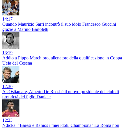
14:17
Quando Maurizio Sarri incontrò il suo idolo Francesco Guccini
grazie a Marino Bartoletti
13:19
Addio a Pippo Marchioro, allenatore della qualificazione in Coppa
Uefa del Cesena
12:30
As Ostiamare, Alberto De Rossi è il nuovo presidente del club di
proprietà del figlio Daniele
12:23
Ndicka: "Baresi e Ramos i miei idoli. Champions? La Roma non