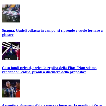
Spagna, Gudelj collassa in campo: si riprende e vuole tornare a
giocare
Caso fondi privati, arriva la replica della Fifa: "Non stiamo
vendendo il calcio, pronti a discutere della proposta"
Argentina-Panama: sfida a morra cinese per la maglia di Enzo