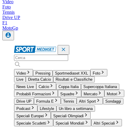
Video
Foto
Tennis
Drive UP
F1
MotoGp
Video
Pressing
Sportmediaset XXL
Foto
Live
Diretta Calcio
Risultati e Classifiche
News Live
Calcio
Coppa Italia
Supercoppa Italiana
Probabili Formazioni
Squadre
Mercato
Motori
Drive UP
Formula E
Tennis
Altri Sport
Sondaggi
Podcast
Lifestyle
Un libro a settimana
Speciali Europei
Speciali Olimpiadi
Speciale Scudetti
Speciali Mondiali
Altri Speciali