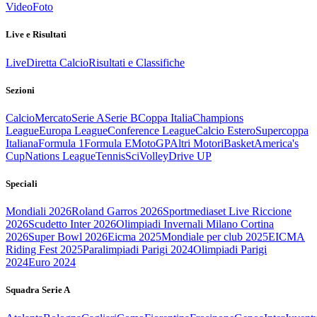
Video
Foto
Live e Risultati
Live
Diretta Calcio
Risultati e Classifiche
Sezioni
Calcio
Mercato
Serie A
Serie B
Coppa Italia
Champions
League
Europa League
Conference League
Calcio Estero
Supercoppa
Italiana
Formula 1
Formula E
MotoGP
Altri Motori
Basket
America's
Cup
Nations League
Tennis
Sci
Volley
Drive UP
Speciali
Mondiali 2026
Roland Garros 2026
Sportmediaset Live Riccione
2026
Scudetto Inter 2026
Olimpiadi Invernali Milano Cortina
2026
Super Bowl 2026
Eicma 2025
Mondiale per club 2025
EICMA
Riding Fest 2025
Paralimpiadi Parigi 2024
Olimpiadi Parigi
2024
Euro 2024
Squadra Serie A