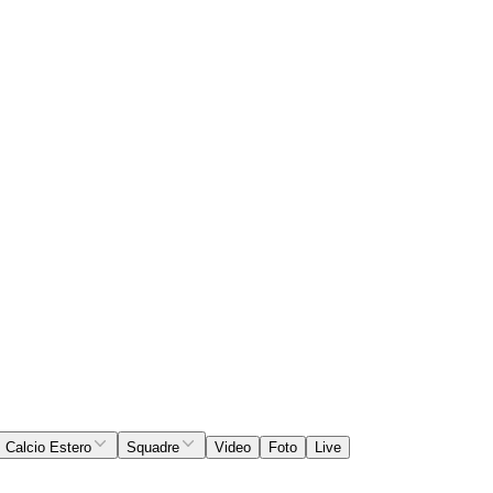
Calcio Estero
Squadre
Video
Foto
Live