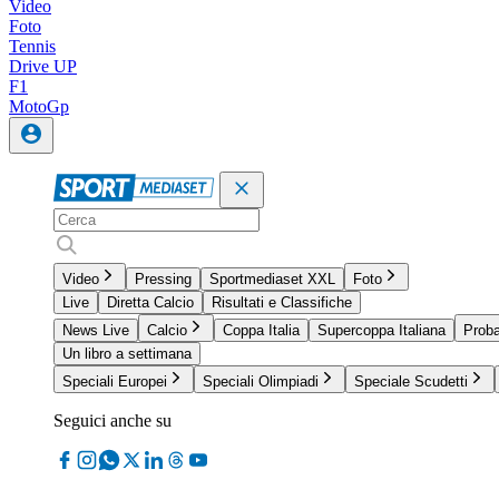
Video
Foto
Tennis
Drive UP
F1
MotoGp
Video
Pressing
Sportmediaset XXL
Foto
Live
Diretta Calcio
Risultati e Classifiche
News Live
Calcio
Coppa Italia
Supercoppa Italiana
Proba
Un libro a settimana
Speciali Europei
Speciali Olimpiadi
Speciale Scudetti
Seguici anche su