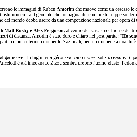
 scorrono le immagini di Ruben
Amorim
che muove come un ossesso le ca
trasto ironico tra il generale che immagina di schierare le truppe sul terr
e del mondo debba uscire da una competizione nazionale per opera di un
 di
Matt Busby e Alex Ferguson
, al centro del sarcasmo, fuori e dentr
tri di distanza. Amorim è stato duro e chiaro nel post partita: "
Ho sent
a partita e poi ci fermeremo per le Nazionali, penseremo bene a quanto 
 al game over. In Inghilterra già si avanzano ipotesi sul successore. Si p
 che Ancelotti è già impegnato, Zizou sembra proprio l'uomo giusto. Perlom