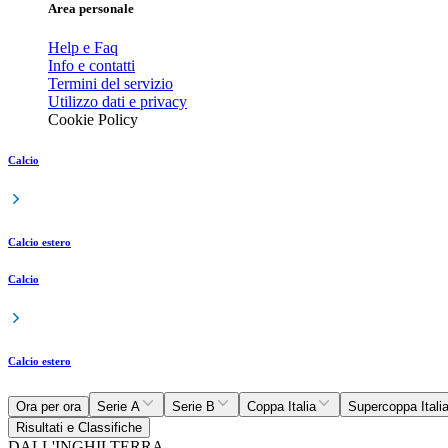
Area personale
Help e Faq
Info e contatti
Termini del servizio
Utilizzo dati e privacy
Cookie Policy
Calcio
Calcio estero
Calcio
Calcio estero
Ora per ora
Serie A
Serie B
Coppa Italia
Supercoppa Itali
Risultati e Classifiche
DALL'INGHILTERRA