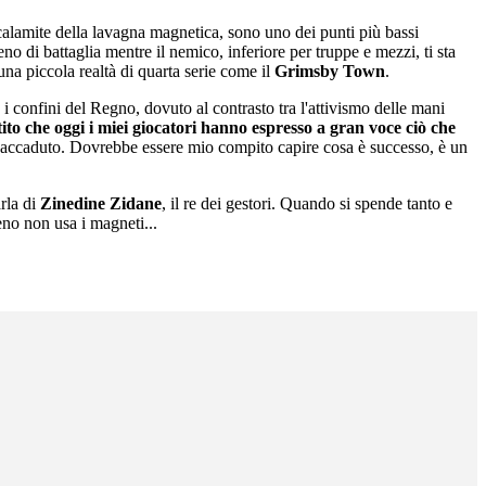
lamite della lavagna magnetica, sono uno dei punti più bassi
eno di battaglia mentre il nemico, inferiore per truppe e mezzi, ti sta
a piccola realtà di quarta serie come il
Grimsby Town
.
o i confini del Regno, dovuto al contrasto tra l'attivismo delle mani
ito che oggi i miei giocatori hanno espresso a gran voce ciò che
è accaduto. Dovrebbe essere mio compito capire cosa è successo, è un
arla di
Zinedine Zidane
, il re dei gestori. Quando si spende tanto e
eno non usa i magneti...