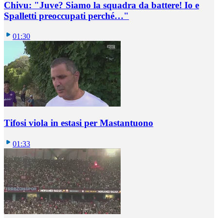
Chivu: "Juve? Siamo la squadra da battere! Io e
Spalletti preoccupati perché…"
01:30
Tifosi viola in estasi per Mastantuono
01:33