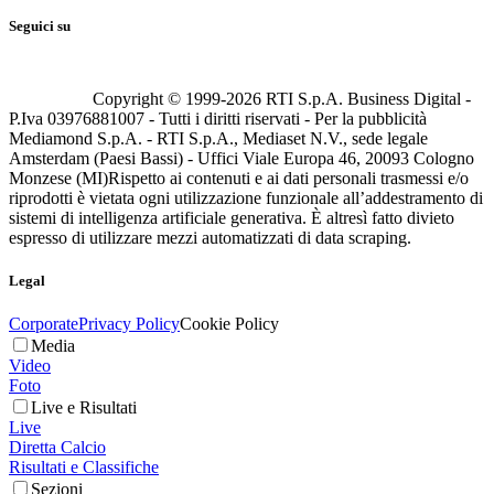
Seguici su
Copyright © 1999-
2026
RTI S.p.A. Business Digital -
P.Iva 03976881007 - Tutti i diritti riservati - Per la pubblicità
Mediamond S.p.A. - RTI S.p.A., Mediaset N.V., sede legale
Amsterdam (Paesi Bassi) - Uffici Viale Europa 46, 20093 Cologno
Monzese (MI)
Rispetto ai contenuti e ai dati personali trasmessi e/o
riprodotti è vietata ogni utilizzazione funzionale all’addestramento di
sistemi di intelligenza artificiale generativa. È altresì fatto divieto
espresso di utilizzare mezzi automatizzati di data scraping.
Legal
Corporate
Privacy Policy
Cookie Policy
Media
Video
Foto
Live e Risultati
Live
Diretta Calcio
Risultati e Classifiche
Sezioni