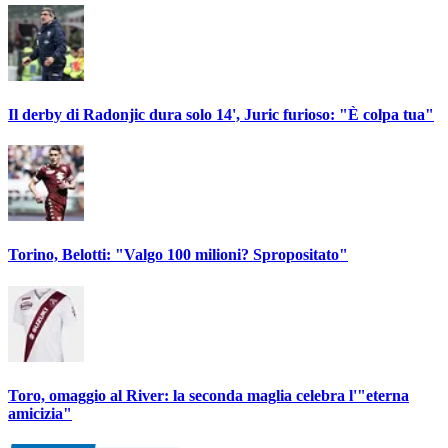
Il derby di Radonjic dura solo 14', Juric furioso: "È colpa tua"
Torino, Belotti: "Valgo 100 milioni? Spropositato"
Toro, omaggio al River: la seconda maglia celebra l'"eterna
amicizia"