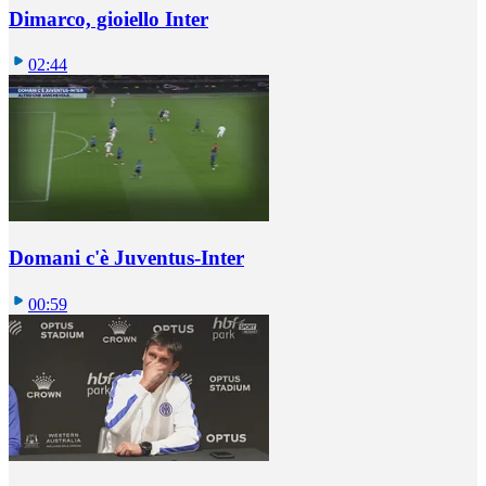
Dimarco, gioiello Inter
02:44
Domani c'è Juventus-Inter
00:59