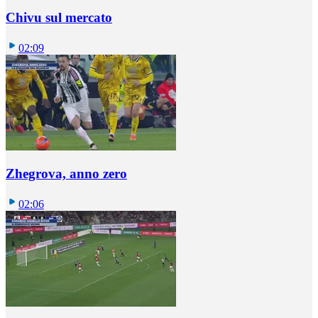
Chivu sul mercato
02:09
Zhegrova, anno zero
02:06