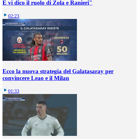
E vi dico il ruolo di Zola e Ranieri"
02:23
Ecco la nuova strategia del Galatasaray per
convincere Leao e il Milan
01:33