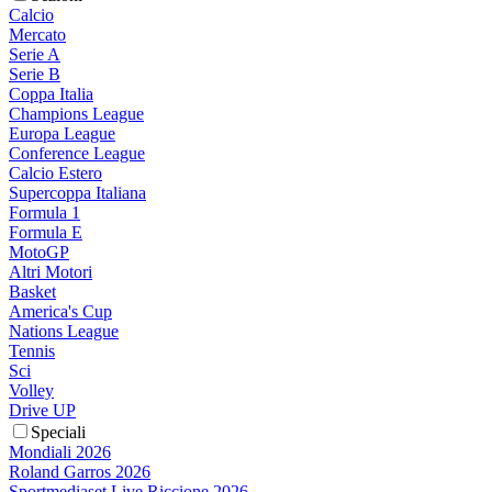
Calcio
Mercato
Serie A
Serie B
Coppa Italia
Champions League
Europa League
Conference League
Calcio Estero
Supercoppa Italiana
Formula 1
Formula E
MotoGP
Altri Motori
Basket
America's Cup
Nations League
Tennis
Sci
Volley
Drive UP
Speciali
Mondiali 2026
Roland Garros 2026
Sportmediaset Live Riccione 2026