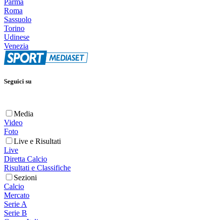
Parma
Roma
Sassuolo
Torino
Udinese
Venezia
Seguici su
Media
Video
Foto
Live e Risultati
Live
Diretta Calcio
Risultati e Classifiche
Sezioni
Calcio
Mercato
Serie A
Serie B