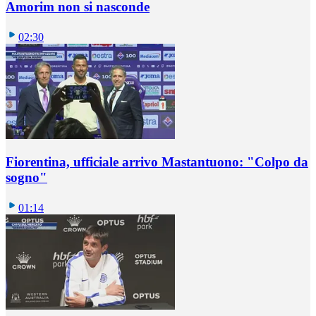
Amorim non si nasconde
02:30
Fiorentina, ufficiale arrivo Mastantuono: "Colpo da
sogno"
01:14