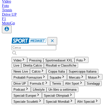
Video
Foto
Tennis
Drive UP
F1
MotoGp
Video
Pressing
Sportmediaset XXL
Foto
Live
Diretta Calcio
Risultati e Classifiche
News Live
Calcio
Coppa Italia
Supercoppa Italiana
Probabili Formazioni
Squadre
Mercato
Motori
Drive UP
Formula E
Tennis
Altri Sport
Sondaggi
Podcast
Lifestyle
Un libro a settimana
Speciali Europei
Speciali Olimpiadi
Speciale Scudetti
Speciali Mondiali
Altri Speciali