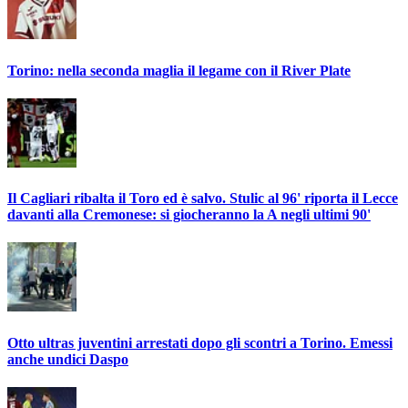
Torino: nella seconda maglia il legame con il River Plate
Il Cagliari ribalta il Toro ed è salvo. Stulic al 96' riporta il Lecce
davanti alla Cremonese: si giocheranno la A negli ultimi 90'
Otto ultras juventini arrestati dopo gli scontri a Torino. Emessi
anche undici Daspo