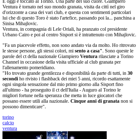
E oggi è toccato al Torino. Una parte del suo cuore. Giampiero
Ventura è tornato nel suo mondo granata, visita da cittì nel giro
d'orizzonte a casa dei vari club, e questa con sentimenti particolari
lui che di questo Toro è stato l'artefice, passando poi la... panchina a
Sinisa Mihajlovic.
Ventura, in compagnia di Lele Oriali, ha pranzato col presidente
Urbano Cairo e poi al centro Sisport si è intrattenuto con Mihajlovic.
"Fa un piacevole effetto, non sono andato via da molto. Ho ritrovato
le stesse persone, gli stessi colori, mi
sento a casa"
. Sono queste le
parole del ct della nazionale Giampiero
Ventura
rilasciate a Torino
Channel in occasione della visita ufficiale al club granata per
l'allenamento pomeridiano.
"Ho trovato grande gentilezza e disponibilità da parte di tutti, in
30
secondi
ho rivisto i flashback dei miei 5 anni, ricordo esattamente
ogni singola sensazione dal mio primo giorno alla Sisport fino
all'ultimo - ha proseguito il ct dell'Italia - Auguro al Torino le
migliori fortune nella speranza che metta in luce giocatori che
possano essere utili alla nazionale.
Cinque anni di granata
non si
possono dimenticare".
torino
calcio
ventura