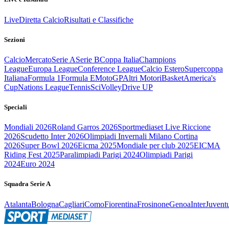
Live
Diretta Calcio
Risultati e Classifiche
Sezioni
Calcio
Mercato
Serie A
Serie B
Coppa Italia
Champions
League
Europa League
Conference League
Calcio Estero
Supercoppa
Italiana
Formula 1
Formula E
MotoGP
Altri Motori
Basket
America's
Cup
Nations League
Tennis
Sci
Volley
Drive UP
Speciali
Mondiali 2026
Roland Garros 2026
Sportmediaset Live Riccione
2026
Scudetto Inter 2026
Olimpiadi Invernali Milano Cortina
2026
Super Bowl 2026
Eicma 2025
Mondiale per club 2025
EICMA
Riding Fest 2025
Paralimpiadi Parigi 2024
Olimpiadi Parigi
2024
Euro 2024
Squadra Serie A
Atalanta
Bologna
Cagliari
Como
Fiorentina
Frosinone
Genoa
Inter
Juvent