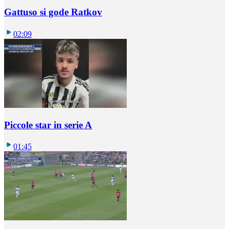
Gattuso si gode Ratkov
02:09
Piccole star in serie A
01:45