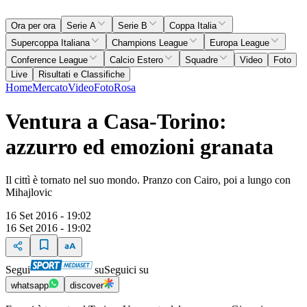
Ora per ora
Serie A
Serie B
Coppa Italia
Supercoppa Italiana
Champions League
Europa League
Conference League
Calcio Estero
Squadre
Video
Foto
Live
Risultati e Classifiche
Home
Mercato
Video
Foto
Rosa
Ventura a Casa-Torino:
azzurro ed emozioni granata
Il cittì è tornato nel suo mondo. Pranzo con Cairo, poi a lungo con
Mihajlovic
16 Set 2016 - 19:02
16 Set 2016 - 19:02
Segui
su
Seguici su
whatsapp
discover