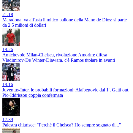
21:18
Maradona, va all'asta il mitico pallone della Mano de Dios: si parte
da 2.5 milioni di dollari
19:26
Amichevole Milan-Chelsea, rivoluzione Amorim: difesa
Vladimirov-De Winter-Diawara, c'è Ramos titolare in avanti
19:16
Juventus-Inter, le probabili formazioni: Alajbegovic dal 1', Gatti out.
Pio-Iddrissou coppia confermata
17:39
Palestra chiarisce: "Perché il Chelsea? Ho sempre sognato di..."