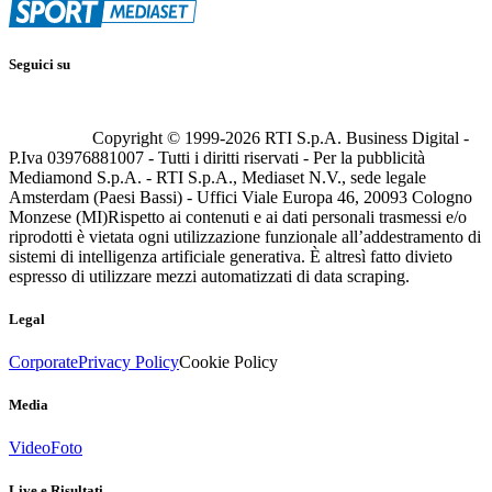
Seguici su
Copyright © 1999-
2026
RTI S.p.A. Business Digital -
P.Iva 03976881007 - Tutti i diritti riservati - Per la pubblicità
Mediamond S.p.A. - RTI S.p.A., Mediaset N.V., sede legale
Amsterdam (Paesi Bassi) - Uffici Viale Europa 46, 20093 Cologno
Monzese (MI)
Rispetto ai contenuti e ai dati personali trasmessi e/o
riprodotti è vietata ogni utilizzazione funzionale all’addestramento di
sistemi di intelligenza artificiale generativa. È altresì fatto divieto
espresso di utilizzare mezzi automatizzati di data scraping.
Legal
Corporate
Privacy Policy
Cookie Policy
Media
Video
Foto
Live e Risultati