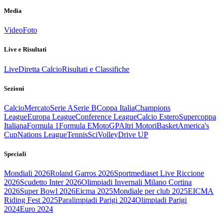
Media
Video
Foto
Live e Risultati
Live
Diretta Calcio
Risultati e Classifiche
Sezioni
Calcio
Mercato
Serie A
Serie B
Coppa Italia
Champions
League
Europa League
Conference League
Calcio Estero
Supercoppa
Italiana
Formula 1
Formula E
MotoGP
Altri Motori
Basket
America's
Cup
Nations League
Tennis
Sci
Volley
Drive UP
Speciali
Mondiali 2026
Roland Garros 2026
Sportmediaset Live Riccione
2026
Scudetto Inter 2026
Olimpiadi Invernali Milano Cortina
2026
Super Bowl 2026
Eicma 2025
Mondiale per club 2025
EICMA
Riding Fest 2025
Paralimpiadi Parigi 2024
Olimpiadi Parigi
2024
Euro 2024