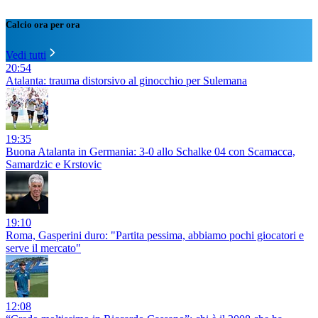
Calcio ora per ora
Vedi tutti
20:54
Atalanta: trauma distorsivo al ginocchio per Sulemana
19:35
Buona Atalanta in Germania: 3-0 allo Schalke 04 con Scamacca,
Samardzic e Krstovic
19:10
Roma, Gasperini duro: "Partita pessima, abbiamo pochi giocatori e
serve il mercato"
12:08