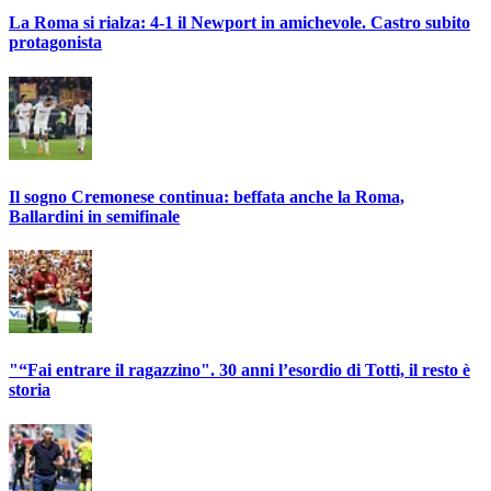
La Roma si rialza: 4-1 il Newport in amichevole. Castro subito
protagonista
Il sogno Cremonese continua: beffata anche la Roma,
Ballardini in semifinale
"“Fai entrare il ragazzino". 30 anni l’esordio di Totti, il resto è
storia