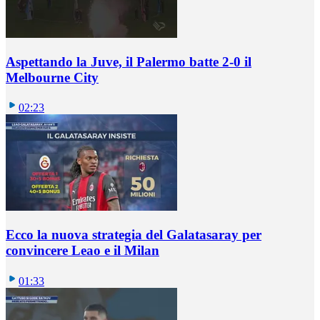
Aspettando la Juve, il Palermo batte 2-0 il
Melbourne City
02:23
Ecco la nuova strategia del Galatasaray per
convincere Leao e il Milan
01:33