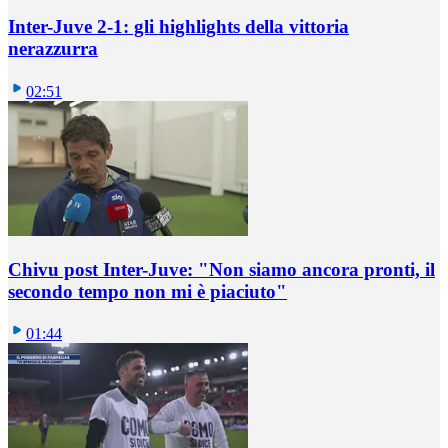
Inter-Juve 2-1: gli highlights della vittoria
nerazzurra
02:51
Chivu post Inter-Juve: "Non siamo ancora pronti, il
secondo tempo non mi è piaciuto"
01:44