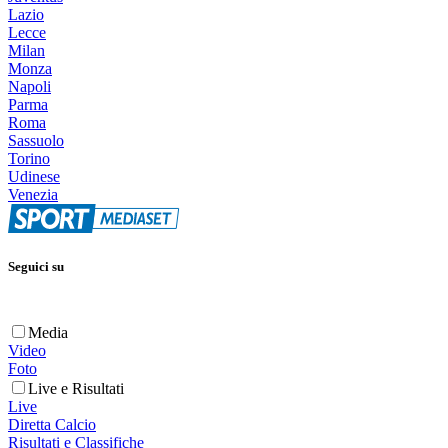
Lazio
Lecce
Milan
Monza
Napoli
Parma
Roma
Sassuolo
Torino
Udinese
Venezia
Seguici su
Media
Video
Foto
Live e Risultati
Live
Diretta Calcio
Risultati e Classifiche