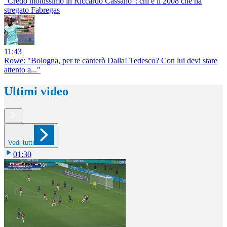
“Credo moltissimo in Riccardo Cassano”: chi è il 2008 che ha
stregato Fabregas
11:43
Rowe: "Bologna, per te canterò Dalla! Tedesco? Con lui devi stare
attento a..."
Ultimi video
Vedi tutti
01:30