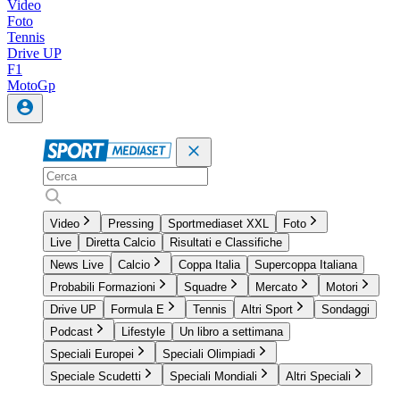
Video
Foto
Tennis
Drive UP
F1
MotoGp
Video
Pressing
Sportmediaset XXL
Foto
Live
Diretta Calcio
Risultati e Classifiche
News Live
Calcio
Coppa Italia
Supercoppa Italiana
Probabili Formazioni
Squadre
Mercato
Motori
Drive UP
Formula E
Tennis
Altri Sport
Sondaggi
Podcast
Lifestyle
Un libro a settimana
Speciali Europei
Speciali Olimpiadi
Speciale Scudetti
Speciali Mondiali
Altri Speciali