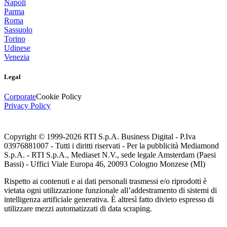
Napoli
Parma
Roma
Sassuolo
Torino
Udinese
Venezia
Legal
Corporate
Cookie Policy
Privacy Policy
Copyright © 1999-
2026
RTI S.p.A. Business Digital - P.Iva
03976881007 - Tutti i diritti riservati - Per la pubblicità Mediamond
S.p.A. - RTI S.p.A., Mediaset N.V., sede legale Amsterdam (Paesi
Bassi) - Uffici Viale Europa 46, 20093 Cologno Monzese (MI)
Rispetto ai contenuti e ai dati personali trasmessi e/o riprodotti è
vietata ogni utilizzazione funzionale all’addestramento di sistemi di
intelligenza artificiale generativa. È altresì fatto divieto espresso di
utilizzare mezzi automatizzati di data scraping.