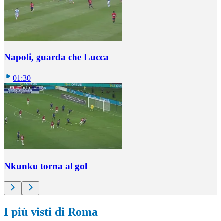
Napoli, guarda che Lucca
01:30
Nkunku torna al gol
I più visti di Roma