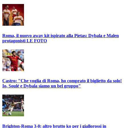
Roma, il nuovo away kit ispirato alla Pietas: Dybala e Malen
protagonisti LE FOTO
Castro: "Che voglia di Roma, ho comprato il biglietto da solo!
Io, Soulé e Dybala siamo un bel gruppo"
Brighton-Roma 3-0: altro brutto ko per i giallorossi in