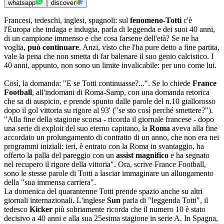
whatsapp
discover
Francesi, tedeschi, inglesi, spagnoli: sul
fenomeno-Totti
c'è
l'Europa che indaga e indugia, parla di leggenda e dei suoi 40 anni,
di un campione immenso e che cosa farsene dell'età? Se ne ha
voglia,
può continuare
. Anzi, visto che l'ha pure detto a fine partita,
vale la pena che non smetta di far balenare il suo genio calcistico. I
40 anni, appunto, non sono un limite invalicabile: per uno come lui.
Così, la domanda: "E se Totti continuasse?...". Se lo chiede
France
Football
, all'indomani di Roma-Samp, con una domanda retorica
che sa di auspicio, e prende spunto dalle parole del n.10 giallorosso
dopo il gol vittoria su rigore al 93' ("se sto così perché smettere?").
"Alla fine della stagione scorsa - ricorda il giornale francese - dopo
una serie di exploit del suo eterno capitano, la
Roma
aveva alla fine
accordato un prolungamento di contratto di un anno, che non era nei
programmi iniziali: ieri, è entrato con la Roma in svantaggio, ha
offerto la palla del pareggio con un
assist magnifico
e ha segnato
nel recupero il rigore della vittoria". Ora, scrive France Football,
sono le stesse parole di Totti a lasciar immaginare un allungamento
della "sua immensa carriera".
La domenica del quarantenne Totti prende spazio anche su altri
giornali internazionali. L'inglese
Sun
parla di "leggenda Totti", il
tedesco
Kicker
più sobriamente ricorda che il numero 10 è stato
decisivo a 40 anni e alla sua 25esima stagione in serie A. In Spagna,