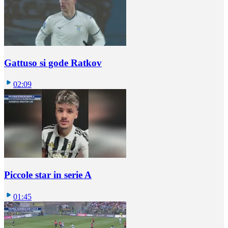
Gattuso si gode Ratkov
02:09
Piccole star in serie A
01:45