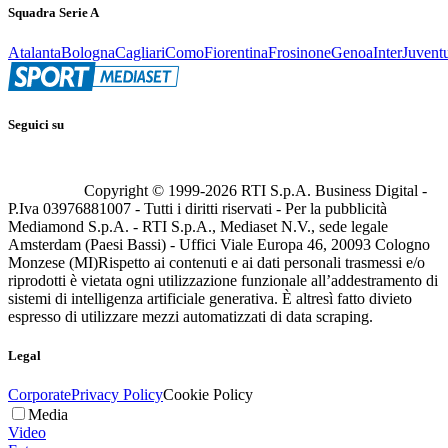
Squadra Serie A
Atalanta
Bologna
Cagliari
Como
Fiorentina
Frosinone
Genoa
Inter
Juvent
Seguici su
Copyright © 1999-
2026
RTI S.p.A. Business Digital -
P.Iva 03976881007 - Tutti i diritti riservati - Per la pubblicità
Mediamond S.p.A. - RTI S.p.A., Mediaset N.V., sede legale
Amsterdam (Paesi Bassi) - Uffici Viale Europa 46, 20093 Cologno
Monzese (MI)
Rispetto ai contenuti e ai dati personali trasmessi e/o
riprodotti è vietata ogni utilizzazione funzionale all’addestramento di
sistemi di intelligenza artificiale generativa. È altresì fatto divieto
espresso di utilizzare mezzi automatizzati di data scraping.
Legal
Corporate
Privacy Policy
Cookie Policy
Media
Video