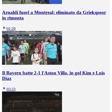
Arnaldi fuori a Montreal: eliminato da Griekspoor
in rimonta
01:29
Il Bayern batte 2-1 l'Aston Villa, in gol Kim e Luis
Diaz
03:33