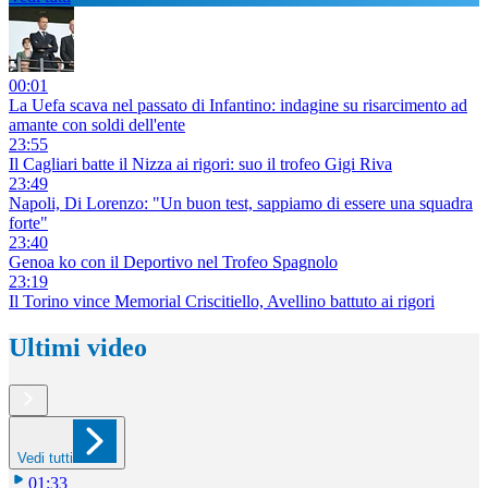
00:01
La Uefa scava nel passato di Infantino: indagine su risarcimento ad
amante con soldi dell'ente
23:55
Il Cagliari batte il Nizza ai rigori: suo il trofeo Gigi Riva
23:49
Napoli, Di Lorenzo: "Un buon test, sappiamo di essere una squadra
forte"
23:40
Genoa ko con il Deportivo nel Trofeo Spagnolo
23:19
Il Torino vince Memorial Criscitiello, Avellino battuto ai rigori
Ultimi video
Vedi tutti
01:33