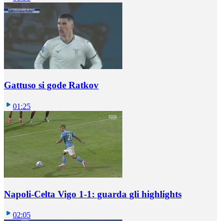
Gattuso si gode Ratkov
01:25
Napoli-Celta Vigo 1-1: guarda gli highlights
02:05