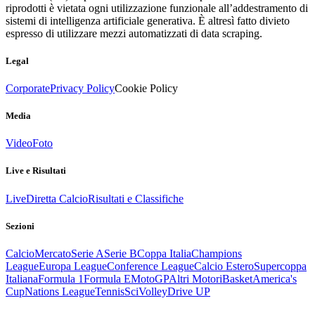
riprodotti è vietata ogni utilizzazione funzionale all’addestramento di
sistemi di intelligenza artificiale generativa. È altresì fatto divieto
espresso di utilizzare mezzi automatizzati di data scraping.
Legal
Corporate
Privacy Policy
Cookie Policy
Media
Video
Foto
Live e Risultati
Live
Diretta Calcio
Risultati e Classifiche
Sezioni
Calcio
Mercato
Serie A
Serie B
Coppa Italia
Champions
League
Europa League
Conference League
Calcio Estero
Supercoppa
Italiana
Formula 1
Formula E
MotoGP
Altri Motori
Basket
America's
Cup
Nations League
Tennis
Sci
Volley
Drive UP