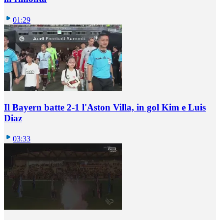
01:29
Il Bayern batte 2-1 l'Aston Villa, in gol Kim e Luis
Diaz
03:33