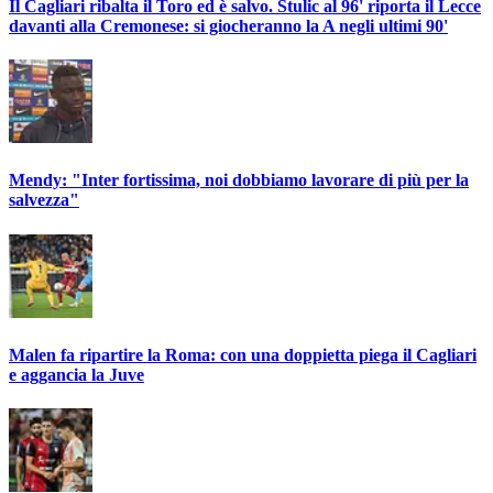
Il Cagliari ribalta il Toro ed è salvo. Stulic al 96' riporta il Lecce
davanti alla Cremonese: si giocheranno la A negli ultimi 90'
Mendy: "Inter fortissima, noi dobbiamo lavorare di più per la
salvezza"
Malen fa ripartire la Roma: con una doppietta piega il Cagliari
e aggancia la Juve