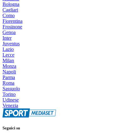
Bologna
Cagliari
Como
Fiorentina
Frosinone
Genoa
Inter
Juventus
Lazio
Lecce
Milan
Monza
Napoli
Parma
Roma
Sassuolo
Torino
Udinese
Venezia
Seguici su