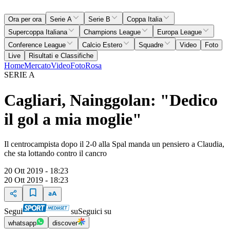
Ora per ora
Serie A
Serie B
Coppa Italia
Supercoppa Italiana
Champions League
Europa League
Conference League
Calcio Estero
Squadre
Video
Foto
Live
Risultati e Classifiche
Home
Mercato
Video
Foto
Rosa
SERIE A
Cagliari, Nainggolan: "Dedico
il gol a mia moglie"
Il centrocampista dopo il 2-0 alla Spal manda un pensiero a Claudia,
che sta lottando contro il cancro
20 Ott 2019 - 18:23
20 Ott 2019 - 18:23
Segui
su
Seguici su
whatsapp
discover