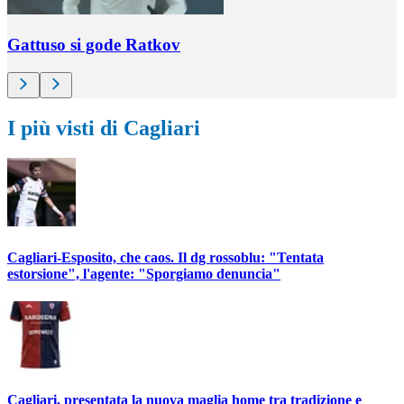
Gattuso si gode Ratkov
I più visti di Cagliari
Cagliari-Esposito, che caos. Il dg rossoblu: "Tentata
estorsione", l'agente: "Sporgiamo denuncia"
Cagliari, presentata la nuova maglia home tra tradizione e