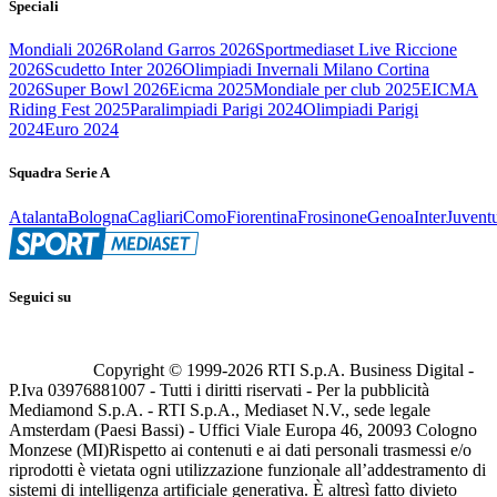
Speciali
Mondiali 2026
Roland Garros 2026
Sportmediaset Live Riccione
2026
Scudetto Inter 2026
Olimpiadi Invernali Milano Cortina
2026
Super Bowl 2026
Eicma 2025
Mondiale per club 2025
EICMA
Riding Fest 2025
Paralimpiadi Parigi 2024
Olimpiadi Parigi
2024
Euro 2024
Squadra Serie A
Atalanta
Bologna
Cagliari
Como
Fiorentina
Frosinone
Genoa
Inter
Juvent
Seguici su
Copyright © 1999-
2026
RTI S.p.A. Business Digital -
P.Iva 03976881007 - Tutti i diritti riservati - Per la pubblicità
Mediamond S.p.A. - RTI S.p.A., Mediaset N.V., sede legale
Amsterdam (Paesi Bassi) - Uffici Viale Europa 46, 20093 Cologno
Monzese (MI)
Rispetto ai contenuti e ai dati personali trasmessi e/o
riprodotti è vietata ogni utilizzazione funzionale all’addestramento di
sistemi di intelligenza artificiale generativa. È altresì fatto divieto