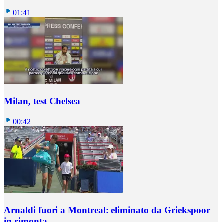
01:41
Milan, test Chelsea
00:42
Arnaldi fuori a Montreal: eliminato da Griekspoor
in rimonta