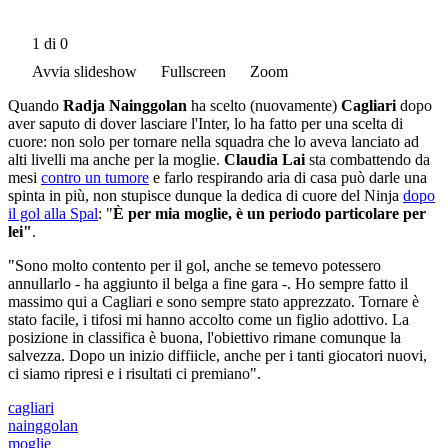
1
di 0
Avvia slideshow
Fullscreen
Zoom
Quando
Radja Nainggolan
ha scelto (nuovamente)
Cagliari
dopo
aver saputo di dover lasciare l'Inter, lo ha fatto per una scelta di
cuore: non solo per tornare nella squadra che lo aveva lanciato ad
alti livelli ma anche per la moglie.
Claudia Lai
sta combattendo da
mesi
contro un tumore
e farlo respirando aria di casa può darle una
spinta in più, non stupisce dunque la dedica di cuore del Ninja
dopo
il gol alla Spal
: "
È per mia moglie, è un periodo particolare per
lei"
.
"Sono molto contento per il gol, anche se temevo potessero
annullarlo - ha aggiunto il belga a fine gara -. Ho sempre fatto il
massimo qui a Cagliari e sono sempre stato apprezzato. Tornare è
stato facile, i tifosi mi hanno accolto come un figlio adottivo. La
posizione in classifica è buona, l'obiettivo rimane comunque la
salvezza. Dopo un inizio diffiicle, anche per i tanti giocatori nuovi,
ci siamo ripresi e i risultati ci premiano".
cagliari
nainggolan
moglie