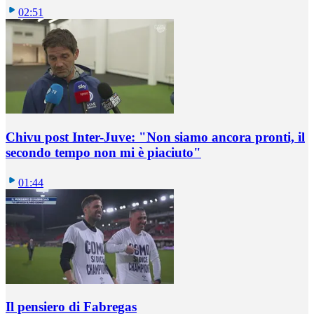
02:51
Chivu post Inter-Juve: "Non siamo ancora pronti, il
secondo tempo non mi è piaciuto"
01:44
Il pensiero di Fabregas