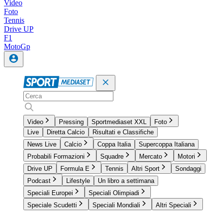
Video
Foto
Tennis
Drive UP
F1
MotoGp
Video
Pressing
Sportmediaset XXL
Foto
Live
Diretta Calcio
Risultati e Classifiche
News Live
Calcio
Coppa Italia
Supercoppa Italiana
Probabili Formazioni
Squadre
Mercato
Motori
Drive UP
Formula E
Tennis
Altri Sport
Sondaggi
Podcast
Lifestyle
Un libro a settimana
Speciali Europei
Speciali Olimpiadi
Speciale Scudetti
Speciali Mondiali
Altri Speciali