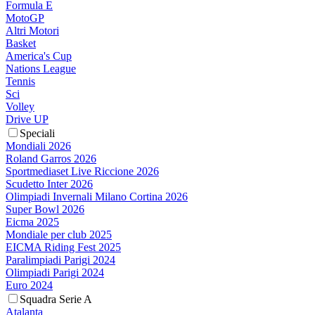
Formula E
MotoGP
Altri Motori
Basket
America's Cup
Nations League
Tennis
Sci
Volley
Drive UP
Speciali
Mondiali 2026
Roland Garros 2026
Sportmediaset Live Riccione 2026
Scudetto Inter 2026
Olimpiadi Invernali Milano Cortina 2026
Super Bowl 2026
Eicma 2025
Mondiale per club 2025
EICMA Riding Fest 2025
Paralimpiadi Parigi 2024
Olimpiadi Parigi 2024
Euro 2024
Squadra Serie A
Atalanta