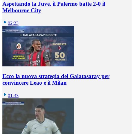
Aspettando la Juve, il Palermo batte 2-0 il
Melbourne City
02:23
Ecco la nuova strategia del Galatasaray per
convincere Leao e il Milan
01:33