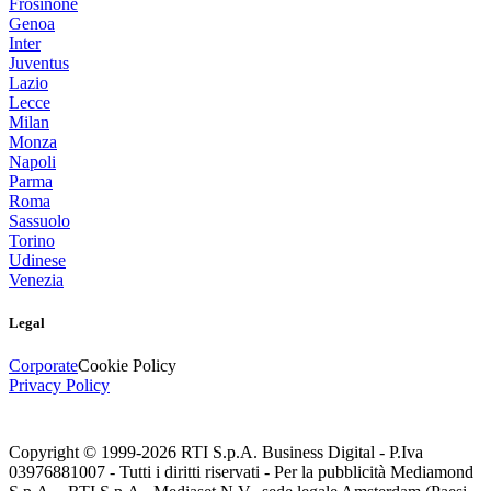
Frosinone
Genoa
Inter
Juventus
Lazio
Lecce
Milan
Monza
Napoli
Parma
Roma
Sassuolo
Torino
Udinese
Venezia
Legal
Corporate
Cookie Policy
Privacy Policy
Copyright © 1999-
2026
RTI S.p.A. Business Digital - P.Iva
03976881007 - Tutti i diritti riservati - Per la pubblicità Mediamond