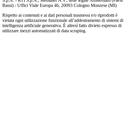
S.p.A. - RTI S.p.A., Mediaset N.V., sede legale Amsterdam (Paesi
Bassi) - Uffici Viale Europa 46, 20093 Cologno Monzese (MI)
Rispetto ai contenuti e ai dati personali trasmessi e/o riprodotti è
vietata ogni utilizzazione funzionale all’addestramento di sistemi di
intelligenza artificiale generativa. È altresì fatto divieto espresso di
utilizzare mezzi automatizzati di data scraping.