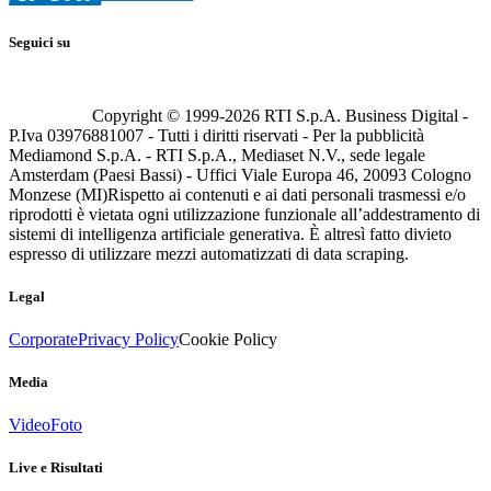
Seguici su
Copyright © 1999-
2026
RTI S.p.A. Business Digital -
P.Iva 03976881007 - Tutti i diritti riservati - Per la pubblicità
Mediamond S.p.A. - RTI S.p.A., Mediaset N.V., sede legale
Amsterdam (Paesi Bassi) - Uffici Viale Europa 46, 20093 Cologno
Monzese (MI)
Rispetto ai contenuti e ai dati personali trasmessi e/o
riprodotti è vietata ogni utilizzazione funzionale all’addestramento di
sistemi di intelligenza artificiale generativa. È altresì fatto divieto
espresso di utilizzare mezzi automatizzati di data scraping.
Legal
Corporate
Privacy Policy
Cookie Policy
Media
Video
Foto
Live e Risultati