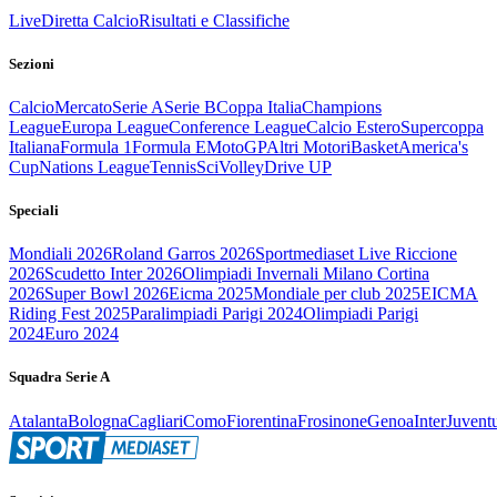
Live
Diretta Calcio
Risultati e Classifiche
Sezioni
Calcio
Mercato
Serie A
Serie B
Coppa Italia
Champions
League
Europa League
Conference League
Calcio Estero
Supercoppa
Italiana
Formula 1
Formula E
MotoGP
Altri Motori
Basket
America's
Cup
Nations League
Tennis
Sci
Volley
Drive UP
Speciali
Mondiali 2026
Roland Garros 2026
Sportmediaset Live Riccione
2026
Scudetto Inter 2026
Olimpiadi Invernali Milano Cortina
2026
Super Bowl 2026
Eicma 2025
Mondiale per club 2025
EICMA
Riding Fest 2025
Paralimpiadi Parigi 2024
Olimpiadi Parigi
2024
Euro 2024
Squadra Serie A
Atalanta
Bologna
Cagliari
Como
Fiorentina
Frosinone
Genoa
Inter
Juvent