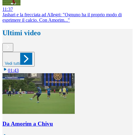
11:37
Jashari e la frecciata ad Allegri: "Ognuno ha il proprio modo di
esprimere il calcio. Con Amorim..."
Ultimi video
Vedi tutti
01:43
Da Amorim a Chivu