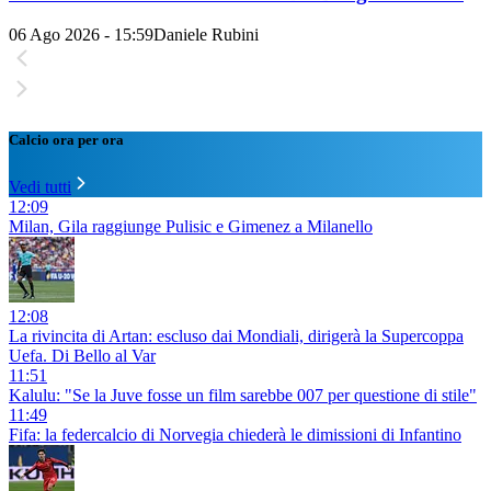
06 Ago 2026 - 15:59
Daniele Rubini
Calcio ora per ora
Vedi tutti
12:09
Milan, Gila raggiunge Pulisic e Gimenez a Milanello
12:08
La rivincita di Artan: escluso dai Mondiali, dirigerà la Supercoppa
Uefa. Di Bello al Var
11:51
Kalulu: "Se la Juve fosse un film sarebbe 007 per questione di stile"
11:49
Fifa: la federcalcio di Norvegia chiederà le dimissioni di Infantino