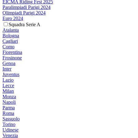
EICMA Riding Fest 2025
Paralimpiadi Parigi 2024
Olimpiadi Parigi 2024
Euro 2024
Squadra Serie A
Atalanta
Bologna
Cagliari
Como
Fiorentina
Frosinone
Genoa
Inter
Juventus
Lazio
Lecce
Milan
Monza
Napoli
Parma
Roma
Sassuolo
Torino
Udinese
Venezia