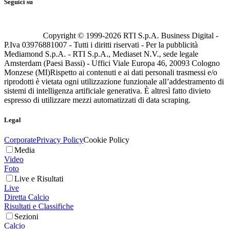
Seguici su
Copyright © 1999-
2026
RTI S.p.A. Business Digital -
P.Iva 03976881007 - Tutti i diritti riservati - Per la pubblicità
Mediamond S.p.A. - RTI S.p.A., Mediaset N.V., sede legale
Amsterdam (Paesi Bassi) - Uffici Viale Europa 46, 20093 Cologno
Monzese (MI)
Rispetto ai contenuti e ai dati personali trasmessi e/o
riprodotti è vietata ogni utilizzazione funzionale all’addestramento di
sistemi di intelligenza artificiale generativa. È altresì fatto divieto
espresso di utilizzare mezzi automatizzati di data scraping.
Legal
Corporate
Privacy Policy
Cookie Policy
Media
Video
Foto
Live e Risultati
Live
Diretta Calcio
Risultati e Classifiche
Sezioni
Calcio