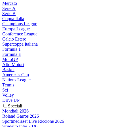
Mercato
Serie A
Serie B
Coppa Italia
Champions League
Europa League
Conference League
Calcio Estero
Supercoppa Italiana
Formula 1
Formula E
MotoGP
Altri Motori
Basket
America's Cup
Nations League
Tennis
Sci
Volley
Drive UP
Speciali
Mondiali 2026
Roland Garros 2026
Sportmediaset Live Riccione 2026
Scudetto Inter 2026