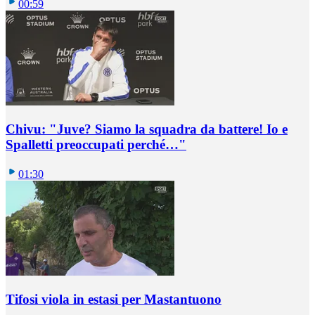
00:59
Chivu: "Juve? Siamo la squadra da battere! Io e
Spalletti preoccupati perché…"
01:30
Tifosi viola in estasi per Mastantuono