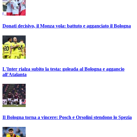
Donati decisivo, il Monza vola: battuto e agganciato il Bologna
L'Inter rialza subito la testa: goleada al Bologna e aggancio
all'Atalanta
Il Bologna torna a vincere: Posch e Orsolini stendono lo Spezia