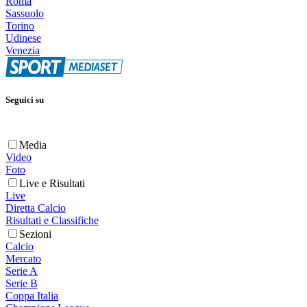
Roma
Sassuolo
Torino
Udinese
Venezia
Seguici su
Media
Video
Foto
Live e Risultati
Live
Diretta Calcio
Risultati e Classifiche
Sezioni
Calcio
Mercato
Serie A
Serie B
Coppa Italia