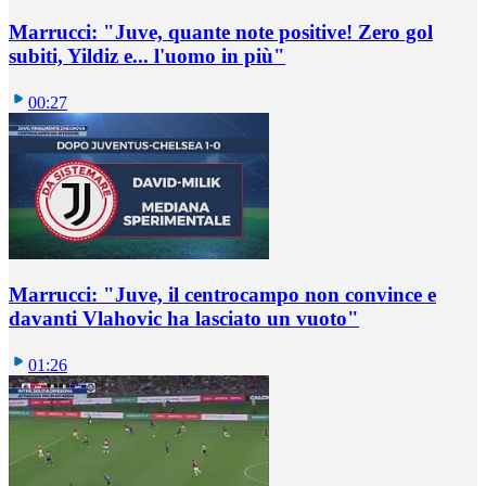
Marrucci: "Juve, quante note positive! Zero gol
subiti, Yildiz e... l'uomo in più"
00:27
Marrucci: "Juve, il centrocampo non convince e
davanti Vlahovic ha lasciato un vuoto"
01:26