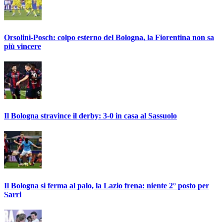
Orsolini-Posch: colpo esterno del Bologna, la Fiorentina non sa
più vincere
Il Bologna stravince il derby: 3-0 in casa al Sassuolo
Il Bologna si ferma al palo, la Lazio frena: niente 2° posto per
Sarri