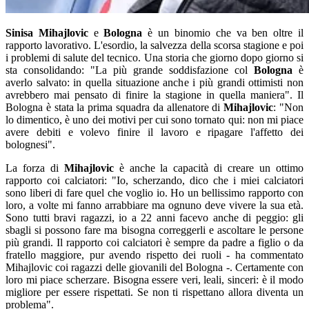
Sinisa Mihajlovic
e
Bologna
è un binomio che va ben oltre il
rapporto lavorativo. L'esordio, la salvezza della scorsa stagione e poi
i problemi di salute del tecnico. Una storia che giorno dopo giorno si
sta consolidando: "La più grande soddisfazione col
Bologna
è
averlo salvato: in quella situazione anche i più grandi ottimisti non
avrebbero mai pensato di finire la stagione in quella maniera". Il
Bologna è stata la prima squadra da allenatore di
Mihajlovic
: "Non
lo dimentico, è uno dei motivi per cui sono tornato qui: non mi piace
avere debiti e volevo finire il lavoro e ripagare l'affetto dei
bolognesi".
La forza di
Mihajlovic
è anche la capacità di creare un ottimo
rapporto coi calciatori: "Io, scherzando, dico che i miei calciatori
sono liberi di fare quel che voglio io. Ho un bellissimo rapporto con
loro, a volte mi fanno arrabbiare ma ognuno deve vivere la sua età.
Sono tutti bravi ragazzi, io a 22 anni facevo anche di peggio: gli
sbagli si possono fare ma bisogna correggerli e ascoltare le persone
più grandi. Il rapporto coi calciatori è sempre da padre a figlio o da
fratello maggiore, pur avendo rispetto dei ruoli - ha commentato
Mihajlovic coi ragazzi delle giovanili del Bologna -. Certamente con
loro mi piace scherzare. Bisogna essere veri, leali, sinceri: è il modo
migliore per essere rispettati. Se non ti rispettano allora diventa un
problema".