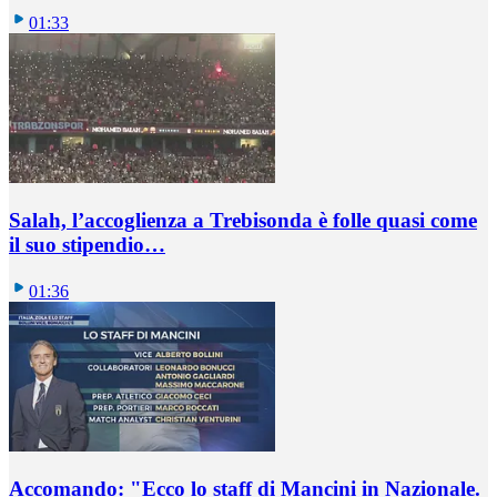
01:33
Salah, l’accoglienza a Trebisonda è folle quasi come
il suo stipendio…
01:36
Accomando: "Ecco lo staff di Mancini in Nazionale.