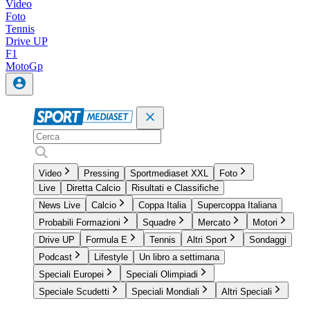
Video
Foto
Tennis
Drive UP
F1
MotoGp
Video
Pressing
Sportmediaset XXL
Foto
Live
Diretta Calcio
Risultati e Classifiche
News Live
Calcio
Coppa Italia
Supercoppa Italiana
Probabili Formazioni
Squadre
Mercato
Motori
Drive UP
Formula E
Tennis
Altri Sport
Sondaggi
Podcast
Lifestyle
Un libro a settimana
Speciali Europei
Speciali Olimpiadi
Speciale Scudetti
Speciali Mondiali
Altri Speciali