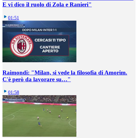
E vi dico il ruolo di Zola e Ranieri"
01:51
Raimondi: "Milan, si vede la filosofia di Amorim.
C'è però da lavorare su…"
01:58