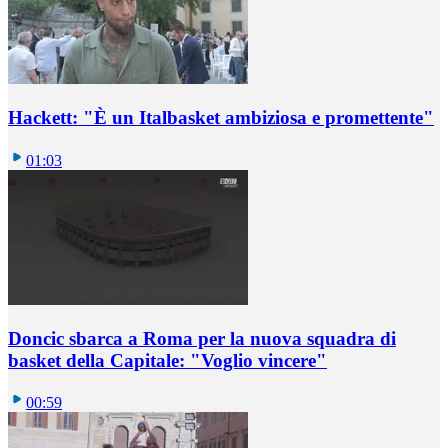
Hackett: "È un Italbasket ambiziosa e promettente"
01:03
Doncic sbarca a Roma per la nuova squadra di
basket della Capitale: "Voglio vincere"
00:59