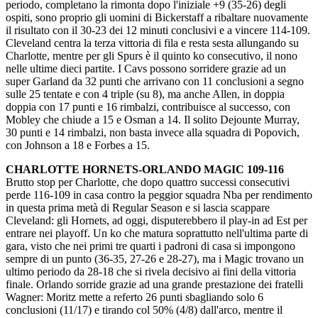
periodo, completano la rimonta dopo l'iniziale +9 (35-26) degli
ospiti, sono proprio gli uomini di Bickerstaff a ribaltare nuovamente
il risultato con il 30-23 dei 12 minuti conclusivi e a vincere 114-109.
Cleveland centra la terza vittoria di fila e resta sesta allungando su
Charlotte, mentre per gli Spurs è il quinto ko consecutivo, il nono
nelle ultime dieci partite. I Cavs possono sorridere grazie ad un
super Garland da 32 punti che arrivano con 11 conclusioni a segno
sulle 25 tentate e con 4 triple (su 8), ma anche Allen, in doppia
doppia con 17 punti e 16 rimbalzi, contribuisce al successo, con
Mobley che chiude a 15 e Osman a 14. Il solito Dejounte Murray,
30 punti e 14 rimbalzi, non basta invece alla squadra di Popovich,
con Johnson a 18 e Forbes a 15.
CHARLOTTE HORNETS-ORLANDO MAGIC 109-116
Brutto stop per Charlotte, che dopo quattro successi consecutivi
perde 116-109 in casa contro la peggior squadra Nba per rendimento
in questa prima metà di Regular Season e si lascia scappare
Cleveland: gli Hornets, ad oggi, disputerebbero il play-in ad Est per
entrare nei playoff. Un ko che matura soprattutto nell'ultima parte di
gara, visto che nei primi tre quarti i padroni di casa si impongono
sempre di un punto (36-35, 27-26 e 28-27), ma i Magic trovano un
ultimo periodo da 28-18 che si rivela decisivo ai fini della vittoria
finale. Orlando sorride grazie ad una grande prestazione dei fratelli
Wagner: Moritz mette a referto 26 punti sbagliando solo 6
conclusioni (11/17) e tirando col 50% (4/8) dall'arco, mentre il