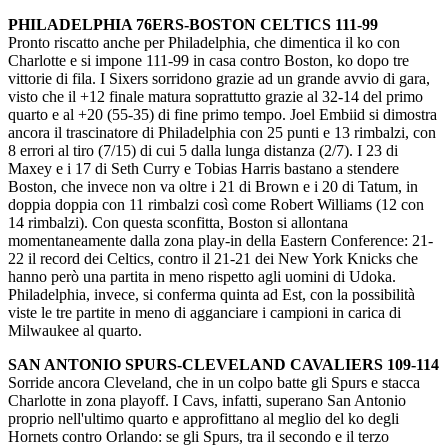
PHILADELPHIA 76ERS-BOSTON CELTICS 111-99
Pronto riscatto anche per Philadelphia, che dimentica il ko con
Charlotte e si impone 111-99 in casa contro Boston, ko dopo tre
vittorie di fila. I Sixers sorridono grazie ad un grande avvio di gara,
visto che il +12 finale matura soprattutto grazie al 32-14 del primo
quarto e al +20 (55-35) di fine primo tempo. Joel Embiid si dimostra
ancora il trascinatore di Philadelphia con 25 punti e 13 rimbalzi, con
8 errori al tiro (7/15) di cui 5 dalla lunga distanza (2/7). I 23 di
Maxey e i 17 di Seth Curry e Tobias Harris bastano a stendere
Boston, che invece non va oltre i 21 di Brown e i 20 di Tatum, in
doppia doppia con 11 rimbalzi così come Robert Williams (12 con
14 rimbalzi). Con questa sconfitta, Boston si allontana
momentaneamente dalla zona play-in della Eastern Conference: 21-
22 il record dei Celtics, contro il 21-21 dei New York Knicks che
hanno però una partita in meno rispetto agli uomini di Udoka.
Philadelphia, invece, si conferma quinta ad Est, con la possibilità
viste le tre partite in meno di agganciare i campioni in carica di
Milwaukee al quarto.
SAN ANTONIO SPURS-CLEVELAND CAVALIERS 109-114
Sorride ancora Cleveland, che in un colpo batte gli Spurs e stacca
Charlotte in zona playoff. I Cavs, infatti, superano San Antonio
proprio nell'ultimo quarto e approfittano al meglio del ko degli
Hornets contro Orlando: se gli Spurs, tra il secondo e il terzo