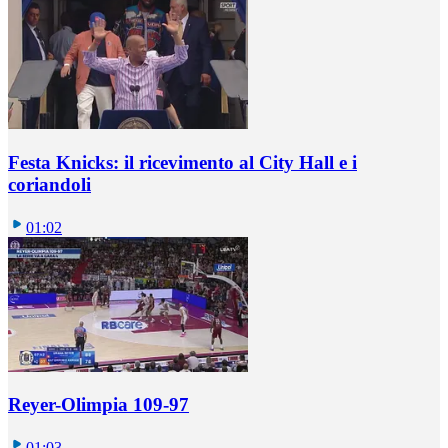
Festa Knicks: il ricevimento al City Hall e i
coriandoli
01:02
Reyer-Olimpia 109-97
01:03