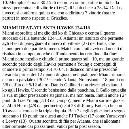
10. Memphis è ora a 30-15 di record e con tre partite in più ha la
stessa percentuale di vittorie (0.667) di Utah che è a 28-14. Dallas,
invece, si conferma quinta ma con addirittura 7 vittorie (ma tre
partite) in meno rispetto ai Grizzlies.
MIAMI HEAT-ATLANTA HAWKS 124-118
Miami approfitta al meglio del ko di Chicago e centra il quarto
successo di fila battendo 124-118 Atlanta: un risultato che permette
agli Heat di pareggiare il numero di vittorie (27) dei Bulls, che
hanno però due partite in meno. Match con tanti avvicendamenti di
risultato in campo, nonché dall'andamento incerto fino alla fine:
Miami parte meglio e chiude il primo quarto sul +10, ma un grande
secondo periodo degli Hawks permette a Young e compagni di
chiudere il primo tempo sul 70-64. Il distacco rimane pressoché
invariato prima dei 12 minuti di gioco, nei quali però Miami rimonta
e con un parziale di 30-19 stende Atlanta. Nonostante i 18 punti con
3/6 dall'arco e 5/12 al tiro, Danilo Gallinari non riesce ad evitare il
ko agli Hawks. Uscendo benissimo dalla panchina, il Gallo eguaglia
la sua miglior prestazione stagionale, ma non basta. Inutili anche i 24
punti di Trae Young (7/13 dal campo), mentre Miami sorride grazie
ai 24 di Herro (4/8 dal perimetro) e ai 23 di Jimmy Butler, che con
10 assist si concede la tripla doppia. Ben 7 degli 8 giocatori a segno
superano i 10 punti: tra questi anche PJ Tucker (17 come Yurtseven)
e Lowry (13). Quarta sconfitta di fila per Atlanta, che si allontana
ulteriormente dai piazzamenti validi per la post season.