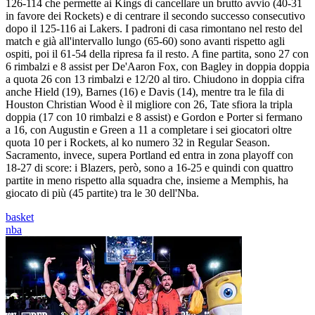
126-114 che permette ai Kings di cancellare un brutto avvio (40-31
in favore dei Rockets) e di centrare il secondo successo consecutivo
dopo il 125-116 ai Lakers. I padroni di casa rimontano nel resto del
match e già all'intervallo lungo (65-60) sono avanti rispetto agli
ospiti, poi il 61-54 della ripresa fa il resto. A fine partita, sono 27 con
6 rimbalzi e 8 assist per De'Aaron Fox, con Bagley in doppia doppia
a quota 26 con 13 rimbalzi e 12/20 al tiro. Chiudono in doppia cifra
anche Hield (19), Barnes (16) e Davis (14), mentre tra le fila di
Houston Christian Wood è il migliore con 26, Tate sfiora la tripla
doppia (17 con 10 rimbalzi e 8 assist) e Gordon e Porter si fermano
a 16, con Augustin e Green a 11 a completare i sei giocatori oltre
quota 10 per i Rockets, al ko numero 32 in Regular Season.
Sacramento, invece, supera Portland ed entra in zona playoff con
18-27 di score: i Blazers, però, sono a 16-25 e quindi con quattro
partite in meno rispetto alla squadra che, insieme a Memphis, ha
giocato di più (45 partite) tra le 30 dell'Nba.
basket
nba