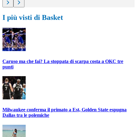
I più visti di Basket
Caruso ma che fai? La stoppata di scarpa costa a OKC tre
punti
Milwaukee conferma il primato a Est, Golden State espugna
Dallas tra le polemiche