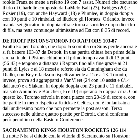
rookie Franz ne mette a referto 19 con 7 assist. Numeri che oscurano
il trio di Charlotte composto da LaMelo Ball (23), Bridges (20) e
Rozier (19), con anche Hayward (18) e Plumlee, in doppia doppia
con 10 punti e 10 rimbalzi, ad illudere gli Hornets. Orlando, invece,
manda sei giocatori in doppia cifra e torna a sorridere dopo dieci ko
di fila, ma resta comunque ultimissima ad Est con 8-35 di record.
DETROIT PISTONS-TORONTO RAPTORS 103-87
Brutto ko per Toronto, che dopo la sconfitta coi Suns perde ancora e
si fa battere 103-87 da Detroit. In una partita chiusa ben prima della
sirena finale, i Pistons chiudono il primo tempo avanti di 13 punti
(56-43) e tengono a distanza i Raptors fino alla fine grazie ai 21
punti di Lyles e ai 18 messi a referto sia da Cunningham che da
Diallo, con Bey e Jackson rispettivamente a 15 e a 13. Toronto,
invece, prova ad aggrapparsi a VanVleet (24 con 10 assist e 6/14
dall'arco) e a Siakam, in doppia doppia con 23 punti e 11 rimbalzi,
ma solo Anunoby e Boucher (16 e 10) superano la doppia cifra. Con
questo ko, Toronto scivola in nona piazza con 20-19 di score e, con
tre partite in meno rispetto a Knicks e Celtics, non è lontanissima
dall'undicesimo posto che non permette la post season. Terzo
successo nelle ultime quattro partite per Detroit, che si conferma
però penultima nella Eastern Conference.
SACRAMENTO KINGS-HOUSTON ROCKETS 126-114
La notte Nba si chiude con la vittoria di Sacramento su Houston: