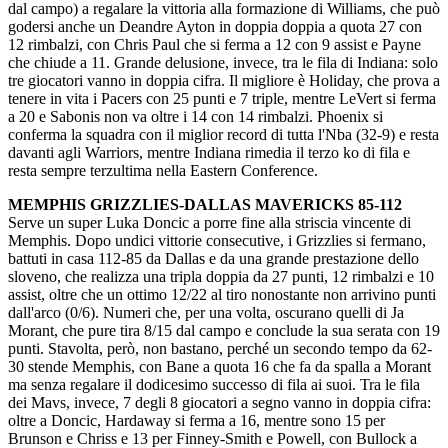
dal campo) a regalare la vittoria alla formazione di Williams, che può
godersi anche un Deandre Ayton in doppia doppia a quota 27 con
12 rimbalzi, con Chris Paul che si ferma a 12 con 9 assist e Payne
che chiude a 11. Grande delusione, invece, tra le fila di Indiana: solo
tre giocatori vanno in doppia cifra. Il migliore è Holiday, che prova a
tenere in vita i Pacers con 25 punti e 7 triple, mentre LeVert si ferma
a 20 e Sabonis non va oltre i 14 con 14 rimbalzi. Phoenix si
conferma la squadra con il miglior record di tutta l'Nba (32-9) e resta
davanti agli Warriors, mentre Indiana rimedia il terzo ko di fila e
resta sempre terzultima nella Eastern Conference.
MEMPHIS GRIZZLIES-DALLAS MAVERICKS 85-112
Serve un super Luka Doncic a porre fine alla striscia vincente di
Memphis. Dopo undici vittorie consecutive, i Grizzlies si fermano,
battuti in casa 112-85 da Dallas e da una grande prestazione dello
sloveno, che realizza una tripla doppia da 27 punti, 12 rimbalzi e 10
assist, oltre che un ottimo 12/22 al tiro nonostante non arrivino punti
dall'arco (0/6). Numeri che, per una volta, oscurano quelli di Ja
Morant, che pure tira 8/15 dal campo e conclude la sua serata con 19
punti. Stavolta, però, non bastano, perché un secondo tempo da 62-
30 stende Memphis, con Bane a quota 16 che fa da spalla a Morant
ma senza regalare il dodicesimo successo di fila ai suoi. Tra le fila
dei Mavs, invece, 7 degli 8 giocatori a segno vanno in doppia cifra:
oltre a Doncic, Hardaway si ferma a 16, mentre sono 15 per
Brunson e Chriss e 13 per Finney-Smith e Powell, con Bullock a