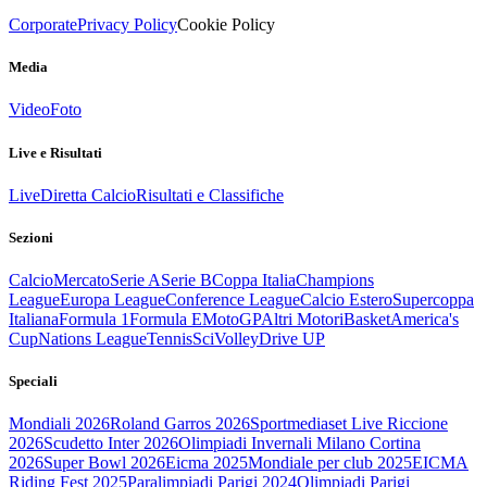
Corporate
Privacy Policy
Cookie Policy
Media
Video
Foto
Live e Risultati
Live
Diretta Calcio
Risultati e Classifiche
Sezioni
Calcio
Mercato
Serie A
Serie B
Coppa Italia
Champions
League
Europa League
Conference League
Calcio Estero
Supercoppa
Italiana
Formula 1
Formula E
MotoGP
Altri Motori
Basket
America's
Cup
Nations League
Tennis
Sci
Volley
Drive UP
Speciali
Mondiali 2026
Roland Garros 2026
Sportmediaset Live Riccione
2026
Scudetto Inter 2026
Olimpiadi Invernali Milano Cortina
2026
Super Bowl 2026
Eicma 2025
Mondiale per club 2025
EICMA
Riding Fest 2025
Paralimpiadi Parigi 2024
Olimpiadi Parigi