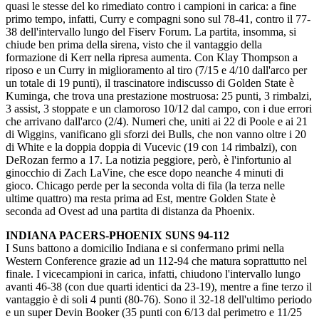
quasi le stesse del ko rimediato contro i campioni in carica: a fine
primo tempo, infatti, Curry e compagni sono sul 78-41, contro il 77-
38 dell'intervallo lungo del Fiserv Forum. La partita, insomma, si
chiude ben prima della sirena, visto che il vantaggio della
formazione di Kerr nella ripresa aumenta. Con Klay Thompson a
riposo e un Curry in miglioramento al tiro (7/15 e 4/10 dall'arco per
un totale di 19 punti), il trascinatore indiscusso di Golden State è
Kuminga, che trova una prestazione mostruosa: 25 punti, 3 rimbalzi,
3 assist, 3 stoppate e un clamoroso 10/12 dal campo, con i due errori
che arrivano dall'arco (2/4). Numeri che, uniti ai 22 di Poole e ai 21
di Wiggins, vanificano gli sforzi dei Bulls, che non vanno oltre i 20
di White e la doppia doppia di Vucevic (19 con 14 rimbalzi), con
DeRozan fermo a 17. La notizia peggiore, però, è l'infortunio al
ginocchio di Zach LaVine, che esce dopo neanche 4 minuti di
gioco. Chicago perde per la seconda volta di fila (la terza nelle
ultime quattro) ma resta prima ad Est, mentre Golden State è
seconda ad Ovest ad una partita di distanza da Phoenix.
INDIANA PACERS-PHOENIX SUNS 94-112
I Suns battono a domicilio Indiana e si confermano primi nella
Western Conference grazie ad un 112-94 che matura soprattutto nel
finale. I vicecampioni in carica, infatti, chiudono l'intervallo lungo
avanti 46-38 (con due quarti identici da 23-19), mentre a fine terzo il
vantaggio è di soli 4 punti (80-76). Sono il 32-18 dell'ultimo periodo
e un super Devin Booker (35 punti con 6/13 dal perimetro e 11/25