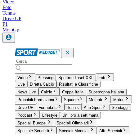
Video
Foto
Tennis
Drive UP
F1
MotoGp
Video
Pressing
Sportmediaset XXL
Foto
Live
Diretta Calcio
Risultati e Classifiche
News Live
Calcio
Coppa Italia
Supercoppa Italiana
Probabili Formazioni
Squadre
Mercato
Motori
Drive UP
Formula E
Tennis
Altri Sport
Sondaggi
Podcast
Lifestyle
Un libro a settimana
Speciali Europei
Speciali Olimpiadi
Speciale Scudetti
Speciali Mondiali
Altri Speciali