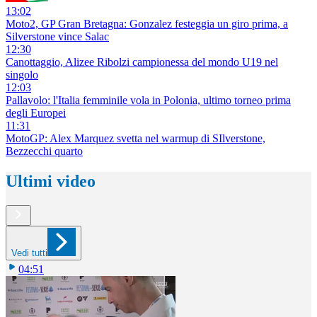
13:02
Moto2, GP Gran Bretagna: Gonzalez festeggia un giro prima, a
Silverstone vince Salac
12:30
Canottaggio, Alizee Ribolzi campionessa del mondo U19 nel
singolo
12:03
Pallavolo: l'Italia femminile vola in Polonia, ultimo torneo prima
degli Europei
11:31
MotoGP: Alex Marquez svetta nel warmup di SIlverstone,
Bezzecchi quarto
Ultimi video
Vedi tutti
04:51