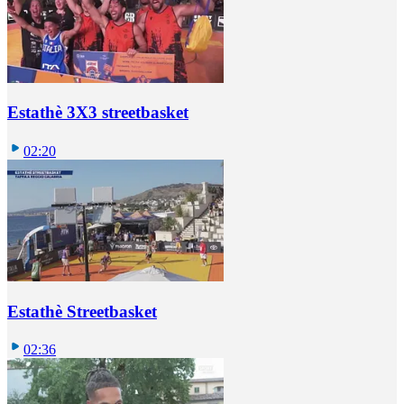
Estathè 3X3 streetbasket
02:20
Estathè Streetbasket
02:36