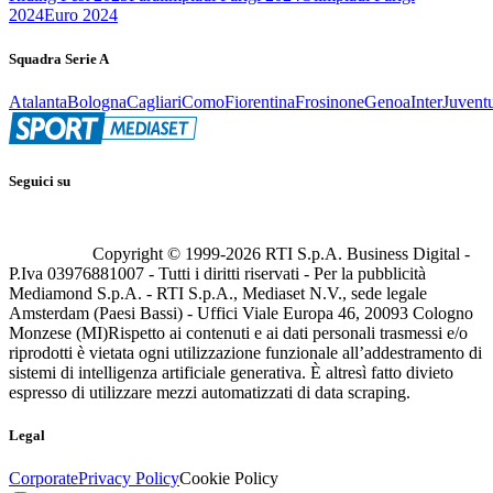
2024
Euro 2024
Squadra Serie A
Atalanta
Bologna
Cagliari
Como
Fiorentina
Frosinone
Genoa
Inter
Juvent
Seguici su
Copyright © 1999-
2026
RTI S.p.A. Business Digital -
P.Iva 03976881007 - Tutti i diritti riservati - Per la pubblicità
Mediamond S.p.A. - RTI S.p.A., Mediaset N.V., sede legale
Amsterdam (Paesi Bassi) - Uffici Viale Europa 46, 20093 Cologno
Monzese (MI)
Rispetto ai contenuti e ai dati personali trasmessi e/o
riprodotti è vietata ogni utilizzazione funzionale all’addestramento di
sistemi di intelligenza artificiale generativa. È altresì fatto divieto
espresso di utilizzare mezzi automatizzati di data scraping.
Legal
Corporate
Privacy Policy
Cookie Policy