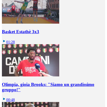
Basket Estathè 3x3
01:28
Olimpia, gioia Brooks: "Siamo un grandissimo
gruppo!"
00:48