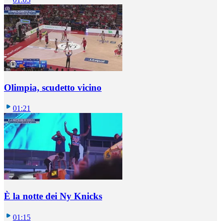
Olimpia, scudetto vicino
01:21
È la notte dei Ny Knicks
01:15