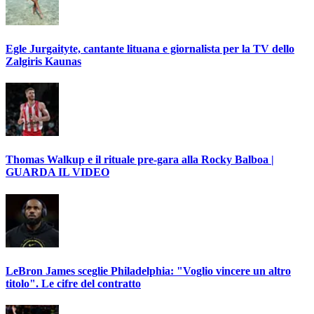
Egle Jurgaityte, cantante lituana e giornalista per la TV dello
Zalgiris Kaunas
Thomas Walkup e il rituale pre-gara alla Rocky Balboa |
GUARDA IL VIDEO
LeBron James sceglie Philadelphia: "Voglio vincere un altro
titolo". Le cifre del contratto