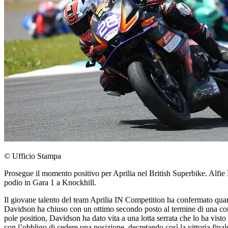
© Ufficio Stampa
Prosegue il momento positivo per Aprilia nel British Superbike. Alfie Da
podio in Gara 1 a Knockhill.
Il giovane talento del team Aprilia IN Competition ha confermato quan
Davidson ha chiuso con un ottimo secondo posto al termine di una corsa 
pole position, Davidson ha dato vita a una lotta serrata che lo ha visto
con l’obbligo di cedere una posizione, decretando così la vittoria fina