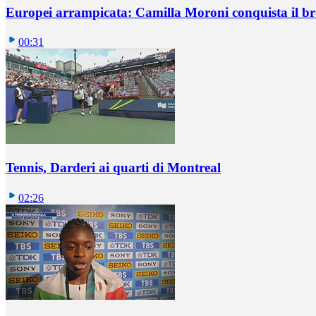
Europei arrampicata: Camilla Moroni conquista il br
00:31
Tennis, Darderi ai quarti di Montreal
02:26