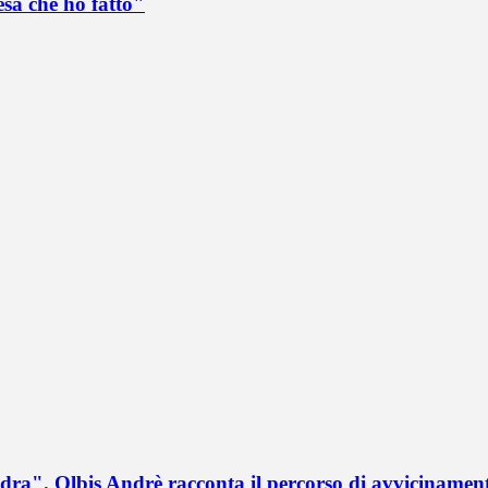
esa che ho fatto"
a". Olbis Andrè racconta il percorso di avvicinament