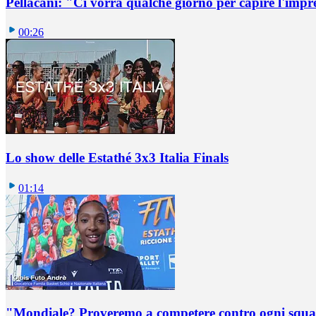
Pellacani: "Ci vorrà qualche giorno per capire l'impr
00:26
Lo show delle Estathé 3x3 Italia Finals
01:14
"Mondiale? Proveremo a competere contro ogni squadr