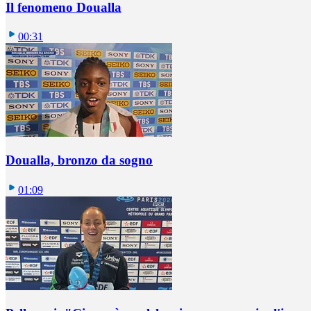
Il fenomeno Doualla
00:31
Doualla, bronzo da sogno
01:09