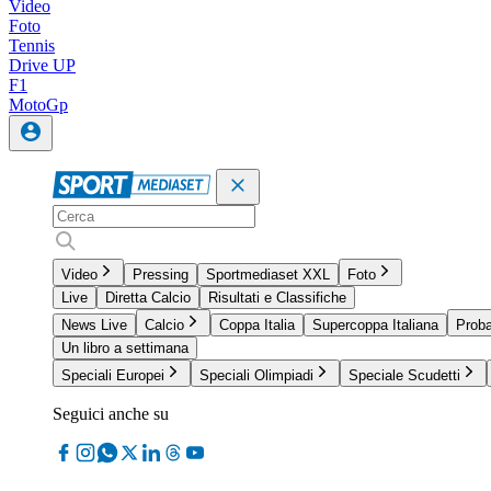
Video
Foto
Tennis
Drive UP
F1
MotoGp
Video
Pressing
Sportmediaset XXL
Foto
Live
Diretta Calcio
Risultati e Classifiche
News Live
Calcio
Coppa Italia
Supercoppa Italiana
Proba
Un libro a settimana
Speciali Europei
Speciali Olimpiadi
Speciale Scudetti
Seguici anche su