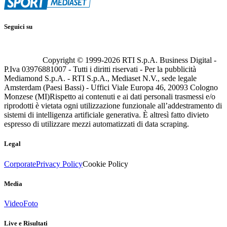
Seguici su
Copyright © 1999-
2026
RTI S.p.A. Business Digital -
P.Iva 03976881007 - Tutti i diritti riservati - Per la pubblicità
Mediamond S.p.A. - RTI S.p.A., Mediaset N.V., sede legale
Amsterdam (Paesi Bassi) - Uffici Viale Europa 46, 20093 Cologno
Monzese (MI)
Rispetto ai contenuti e ai dati personali trasmessi e/o
riprodotti è vietata ogni utilizzazione funzionale all’addestramento di
sistemi di intelligenza artificiale generativa. È altresì fatto divieto
espresso di utilizzare mezzi automatizzati di data scraping.
Legal
Corporate
Privacy Policy
Cookie Policy
Media
Video
Foto
Live e Risultati