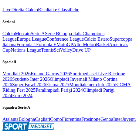
Live
Diretta Calcio
Risultati e Classifiche
Sezioni
Calcio
Mercato
Serie A
Serie B
Coppa Italia
Champions
League
Europa League
Conference League
Calcio Estero
Supercoppa
Italiana
Formula 1
Formula E
MotoGP
Altri Motori
Basket
America's
Cup
Nations League
Tennis
Sci
Volley
Drive UP
Speciali
Mondiali 2026
Roland Garros 2026
Sportmediaset Live Riccione
2026
Scudetto Inter 2026
Olimpiadi Invernali Milano Cortina
2026
Super Bowl 2026
Eicma 2025
Mondiale per club 2025
EICMA
Riding Fest 2025
Paralimpiadi Parigi 2024
Olimpiadi Parigi
2024
Euro 2024
Squadra Serie A
Atalanta
Bologna
Cagliari
Como
Fiorentina
Frosinone
Genoa
Inter
Juvent