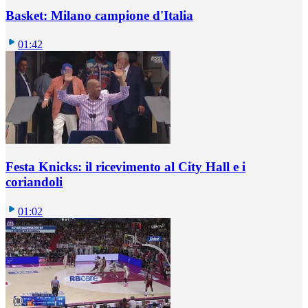
Basket: Milano campione d'Italia
01:42
Festa Knicks: il ricevimento al City Hall e i
coriandoli
01:02