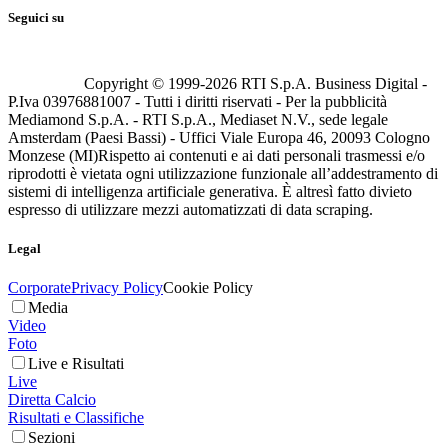
Seguici su
Copyright © 1999-
2026
RTI S.p.A. Business Digital -
P.Iva 03976881007 - Tutti i diritti riservati - Per la pubblicità
Mediamond S.p.A. - RTI S.p.A., Mediaset N.V., sede legale
Amsterdam (Paesi Bassi) - Uffici Viale Europa 46, 20093 Cologno
Monzese (MI)
Rispetto ai contenuti e ai dati personali trasmessi e/o
riprodotti è vietata ogni utilizzazione funzionale all’addestramento di
sistemi di intelligenza artificiale generativa. È altresì fatto divieto
espresso di utilizzare mezzi automatizzati di data scraping.
Legal
Corporate
Privacy Policy
Cookie Policy
Media
Video
Foto
Live e Risultati
Live
Diretta Calcio
Risultati e Classifiche
Sezioni