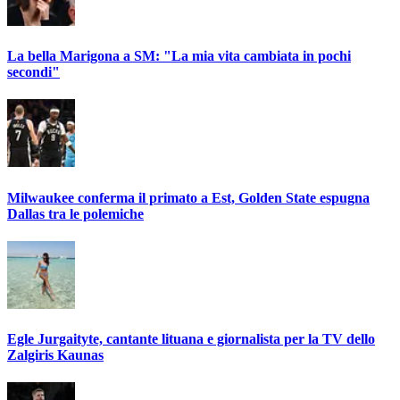
La bella Marigona a SM: "La mia vita cambiata in pochi
secondi"
Milwaukee conferma il primato a Est, Golden State espugna
Dallas tra le polemiche
Egle Jurgaityte, cantante lituana e giornalista per la TV dello
Zalgiris Kaunas