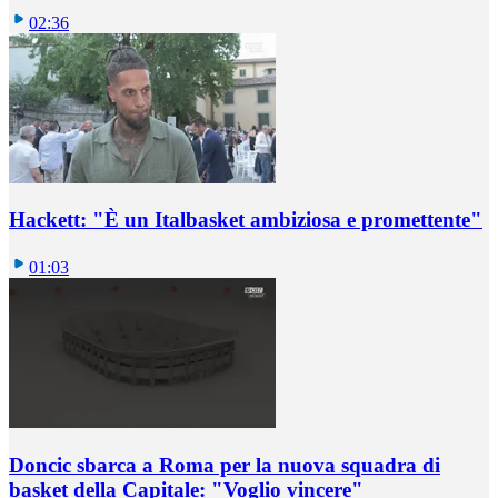
02:36
Hackett: "È un Italbasket ambiziosa e promettente"
01:03
Doncic sbarca a Roma per la nuova squadra di
basket della Capitale: "Voglio vincere"