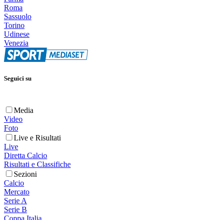
Roma
Sassuolo
Torino
Udinese
Venezia
Seguici su
Media
Video
Foto
Live e Risultati
Live
Diretta Calcio
Risultati e Classifiche
Sezioni
Calcio
Mercato
Serie A
Serie B
Coppa Italia