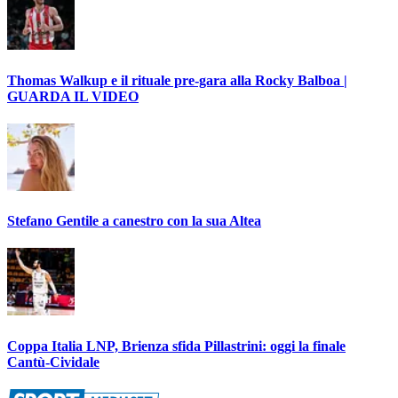
Thomas Walkup e il rituale pre-gara alla Rocky Balboa |
GUARDA IL VIDEO
Stefano Gentile a canestro con la sua Altea
Coppa Italia LNP, Brienza sfida Pillastrini: oggi la finale
Cantù-Cividale