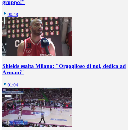
gruppo!"
00:48
Shields esalta Milano: "Orgoglioso di noi, dedica ad
Armani"
01:04