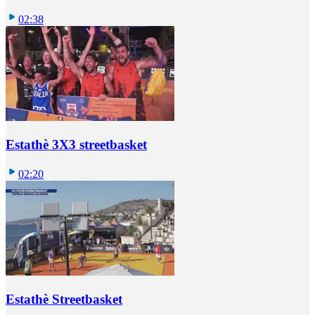
02:38
Estathè 3X3 streetbasket
02:20
Estathè Streetbasket