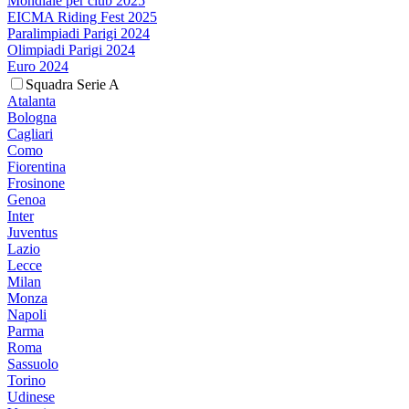
Mondiale per club 2025
EICMA Riding Fest 2025
Paralimpiadi Parigi 2024
Olimpiadi Parigi 2024
Euro 2024
Squadra Serie A
Atalanta
Bologna
Cagliari
Como
Fiorentina
Frosinone
Genoa
Inter
Juventus
Lazio
Lecce
Milan
Monza
Napoli
Parma
Roma
Sassuolo
Torino
Udinese