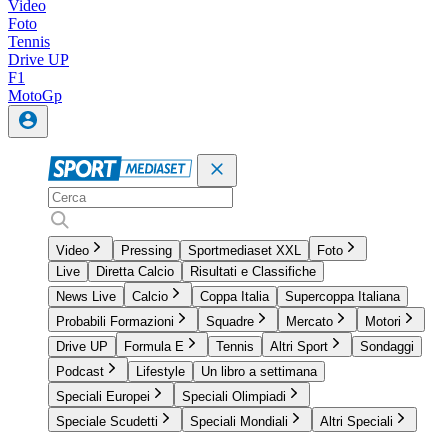
Video
Foto
Tennis
Drive UP
F1
MotoGp
Video
Pressing
Sportmediaset XXL
Foto
Live
Diretta Calcio
Risultati e Classifiche
News Live
Calcio
Coppa Italia
Supercoppa Italiana
Probabili Formazioni
Squadre
Mercato
Motori
Drive UP
Formula E
Tennis
Altri Sport
Sondaggi
Podcast
Lifestyle
Un libro a settimana
Speciali Europei
Speciali Olimpiadi
Speciale Scudetti
Speciali Mondiali
Altri Speciali