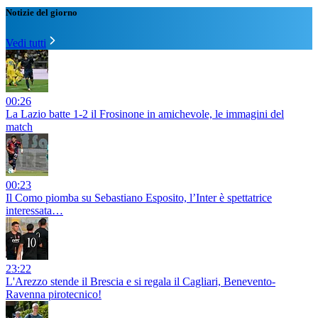
Notizie del giorno
Vedi tutti
00:26
La Lazio batte 1-2 il Frosinone in amichevole, le immagini del
match
00:23
Il Como piomba su Sebastiano Esposito, l’Inter è spettatrice
interessata…
23:22
L'Arezzo stende il Brescia e si regala il Cagliari, Benevento-
Ravenna pirotecnico!