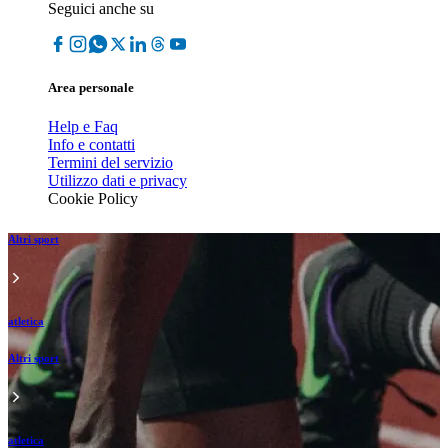
Seguici anche su
Area personale
Help e Faq
Info e contatti
Termini del servizio
Utilizzo dati e privacy
Cookie Policy
Altri sport
atletica
Altri sport
atletica