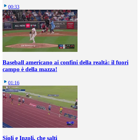
00:33
Baseball americano ai confini della realtà: il fuori
campo è della mazza!
01:16
Sioli e Inzoli, che salti