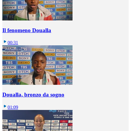
Il fenomeno Doualla
00:31
Doualla, bronzo da sogno
01:09