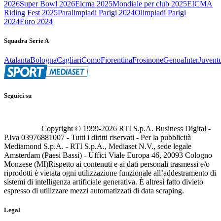
2026
Super Bowl 2026
Eicma 2025
Mondiale per club 2025
EICMA
Riding Fest 2025
Paralimpiadi Parigi 2024
Olimpiadi Parigi
2024
Euro 2024
Squadra Serie A
Atalanta
Bologna
Cagliari
Como
Fiorentina
Frosinone
Genoa
Inter
Juvent
Seguici su
Copyright © 1999-
2026
RTI S.p.A. Business Digital -
P.Iva 03976881007 - Tutti i diritti riservati - Per la pubblicità
Mediamond S.p.A. - RTI S.p.A., Mediaset N.V., sede legale
Amsterdam (Paesi Bassi) - Uffici Viale Europa 46, 20093 Cologno
Monzese (MI)
Rispetto ai contenuti e ai dati personali trasmessi e/o
riprodotti è vietata ogni utilizzazione funzionale all’addestramento di
sistemi di intelligenza artificiale generativa. È altresì fatto divieto
espresso di utilizzare mezzi automatizzati di data scraping.
Legal