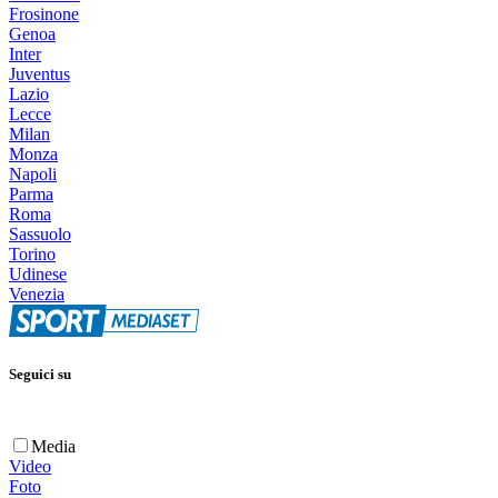
Frosinone
Genoa
Inter
Juventus
Lazio
Lecce
Milan
Monza
Napoli
Parma
Roma
Sassuolo
Torino
Udinese
Venezia
Seguici su
Media
Video
Foto