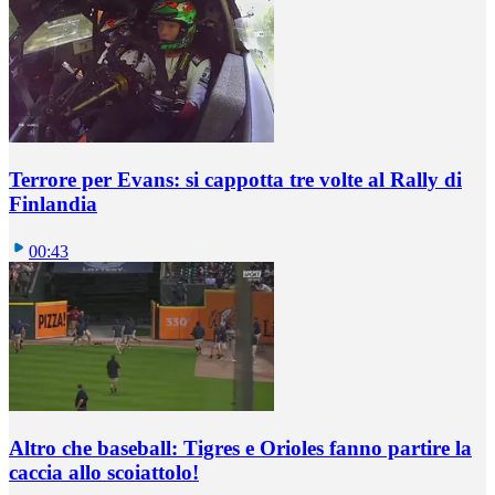
Terrore per Evans: si cappotta tre volte al Rally di
Finlandia
00:43
Altro che baseball: Tigres e Orioles fanno partire la
caccia allo scoiattolo!