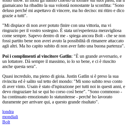
solito show. In molti gli hanno chiesto di tornare sui suoi passi, ma il
giamaicano ha ribadito la sua volontà nonostante la sconfitta: "Sono
deluso perché mi aspettavo di vincere, ma ho deciso: mi ritiro e dico
grazie a tutti".
"Mi dispiace di non aver potuto finire con una vittoria, ma vi
ringrazio per il vostro sostegno. È stata un'esperienza meravigliosa
come sempre. Sapevo dentro di me - spiega ancora Bolt - che se non
fossi partito bene non avrei avuto la possibilità di rimanere attaccato
agli altri. Ma ho capito subito di non aver fatto una buona partenza".
Poi i complimenti al vincitore Gatlin
: "È un grande avversario, e
un lottatore. Dà sempre il massimo, io lo so bene, e ci è riuscito
anche questa sera".
Quasi incredulo, ma pieno di gioia. Justin Gatlin si è preso la sua
rivincita ed è salito sul tetto del mondo: "Mi sono subito reso conto
di aver vinto. Usain è stato d'ispirazione per tutti noi in questi anni, e
devo ringraziare lui se qui ho corso così bene". "Sono commosso -
ha continuato emozionato lo statunitense - perché ho lavorato
duramente per arrivare qui, a questo grande risultato".
londra
mondiali
Bolt