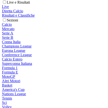
Live e Risultati
Live
Diretta Calcio
Risultati e Classifiche
Sezioni
Calcio
Mercato
Serie A
Serie B
Coppa Italia
Champions League
Europa League
Conference League
Calcio Estero
Supercoppa Italiana
Formula 1
Formula E
MotoGP
Altri Motori
Basket
America's Cup
Nations League
Tennis
Sci
Volley