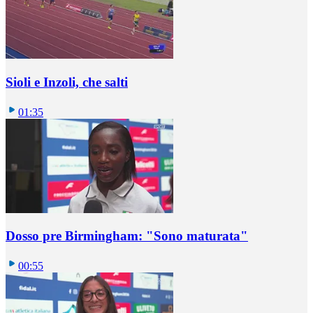
Sioli e Inzoli, che salti
01:35
Dosso pre Birmingham: "Sono maturata"
00:55