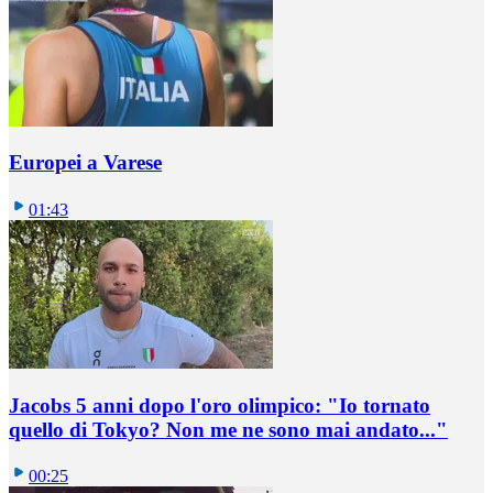
Europei a Varese
01:43
Jacobs 5 anni dopo l'oro olimpico: "Io tornato
quello di Tokyo? Non me ne sono mai andato..."
00:25