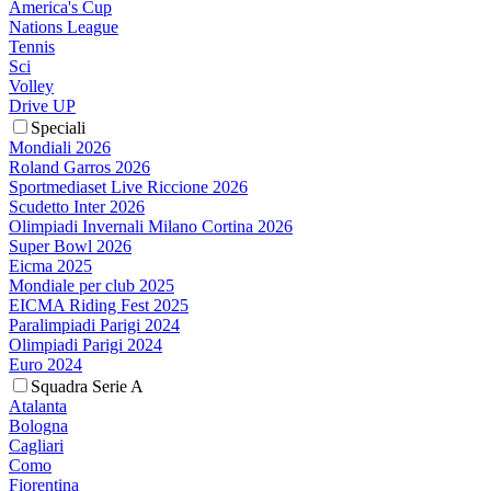
America's Cup
Nations League
Tennis
Sci
Volley
Drive UP
Speciali
Mondiali 2026
Roland Garros 2026
Sportmediaset Live Riccione 2026
Scudetto Inter 2026
Olimpiadi Invernali Milano Cortina 2026
Super Bowl 2026
Eicma 2025
Mondiale per club 2025
EICMA Riding Fest 2025
Paralimpiadi Parigi 2024
Olimpiadi Parigi 2024
Euro 2024
Squadra Serie A
Atalanta
Bologna
Cagliari
Como
Fiorentina