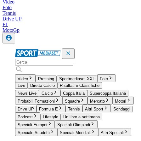
Video
Foto
Tennis
Drive UP
F1
MotoGp
Video
Pressing
Sportmediaset XXL
Foto
Live
Diretta Calcio
Risultati e Classifiche
News Live
Calcio
Coppa Italia
Supercoppa Italiana
Probabili Formazioni
Squadre
Mercato
Motori
Drive UP
Formula E
Tennis
Altri Sport
Sondaggi
Podcast
Lifestyle
Un libro a settimana
Speciali Europei
Speciali Olimpiadi
Speciale Scudetti
Speciali Mondiali
Altri Speciali