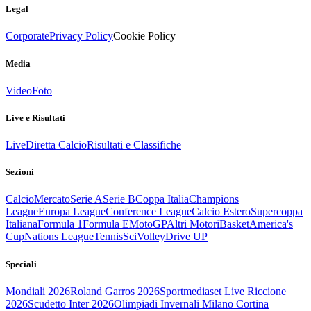
Legal
Corporate
Privacy Policy
Cookie Policy
Media
Video
Foto
Live e Risultati
Live
Diretta Calcio
Risultati e Classifiche
Sezioni
Calcio
Mercato
Serie A
Serie B
Coppa Italia
Champions
League
Europa League
Conference League
Calcio Estero
Supercoppa
Italiana
Formula 1
Formula E
MotoGP
Altri Motori
Basket
America's
Cup
Nations League
Tennis
Sci
Volley
Drive UP
Speciali
Mondiali 2026
Roland Garros 2026
Sportmediaset Live Riccione
2026
Scudetto Inter 2026
Olimpiadi Invernali Milano Cortina