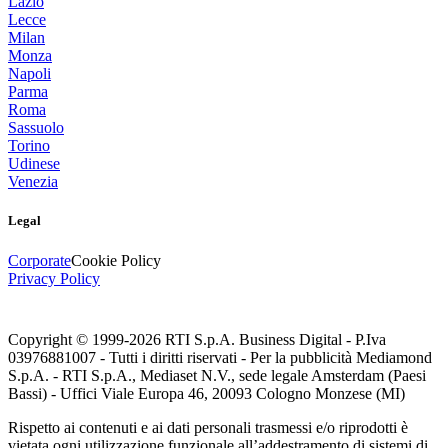
Lazio
Lecce
Milan
Monza
Napoli
Parma
Roma
Sassuolo
Torino
Udinese
Venezia
Legal
Corporate
Cookie Policy
Privacy Policy
Copyright © 1999-
2026
RTI S.p.A. Business Digital - P.Iva
03976881007 - Tutti i diritti riservati - Per la pubblicità Mediamond
S.p.A. - RTI S.p.A., Mediaset N.V., sede legale Amsterdam (Paesi
Bassi) - Uffici Viale Europa 46, 20093 Cologno Monzese (MI)
Rispetto ai contenuti e ai dati personali trasmessi e/o riprodotti è
vietata ogni utilizzazione funzionale all’addestramento di sistemi di