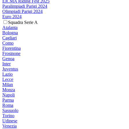
EICMA Riding Fest 2025
Paralimpiadi Parigi 2024
Olimpiadi Parigi 2024
Euro 2024
Squadra Serie A
Atalanta
Bologna
Cagliari
Como
Fiorentina
Frosinone
Genoa
Inter
Juventus
Lazio
Lecce
Milan
Monza
Napoli
Parma
Roma
Sassuolo
Torino
Udinese
Venezia