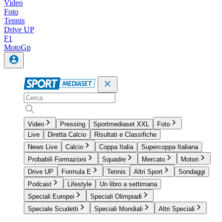
Video
Foto
Tennis
Drive UP
F1
MotoGp
Video
Pressing
Sportmediaset XXL
Foto
Live
Diretta Calcio
Risultati e Classifiche
News Live
Calcio
Coppa Italia
Supercoppa Italiana
Probabili Formazioni
Squadre
Mercato
Motori
Drive UP
Formula E
Tennis
Altri Sport
Sondaggi
Podcast
Lifestyle
Un libro a settimana
Speciali Europei
Speciali Olimpiadi
Speciale Scudetti
Speciali Mondiali
Altri Speciali