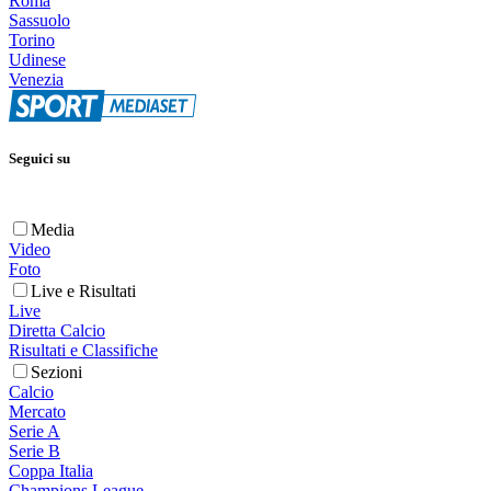
Roma
Sassuolo
Torino
Udinese
Venezia
Seguici su
Media
Video
Foto
Live e Risultati
Live
Diretta Calcio
Risultati e Classifiche
Sezioni
Calcio
Mercato
Serie A
Serie B
Coppa Italia
Champions League