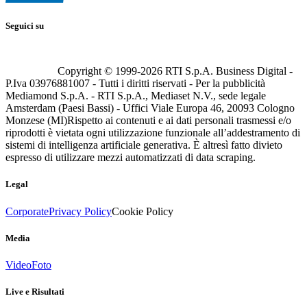
Seguici su
Copyright © 1999-
2026
RTI S.p.A. Business Digital -
P.Iva 03976881007 - Tutti i diritti riservati - Per la pubblicità
Mediamond S.p.A. - RTI S.p.A., Mediaset N.V., sede legale
Amsterdam (Paesi Bassi) - Uffici Viale Europa 46, 20093 Cologno
Monzese (MI)
Rispetto ai contenuti e ai dati personali trasmessi e/o
riprodotti è vietata ogni utilizzazione funzionale all’addestramento di
sistemi di intelligenza artificiale generativa. È altresì fatto divieto
espresso di utilizzare mezzi automatizzati di data scraping.
Legal
Corporate
Privacy Policy
Cookie Policy
Media
Video
Foto
Live e Risultati