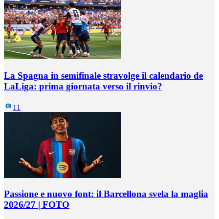
La Spagna in semifinale stravolge il calendario de
LaLiga: prima giornata verso il rinvio?
11
Passione e nuovo font: il Barcellona svela la maglia
2026/27 | FOTO