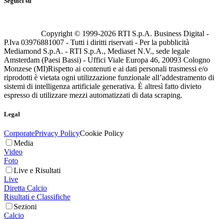
Seguici su
Copyright © 1999-
2026
RTI S.p.A. Business Digital -
P.Iva 03976881007 - Tutti i diritti riservati - Per la pubblicità
Mediamond S.p.A. - RTI S.p.A., Mediaset N.V., sede legale
Amsterdam (Paesi Bassi) - Uffici Viale Europa 46, 20093 Cologno
Monzese (MI)
Rispetto ai contenuti e ai dati personali trasmessi e/o
riprodotti è vietata ogni utilizzazione funzionale all’addestramento di
sistemi di intelligenza artificiale generativa. È altresì fatto divieto
espresso di utilizzare mezzi automatizzati di data scraping.
Legal
Corporate
Privacy Policy
Cookie Policy
Media
Video
Foto
Live e Risultati
Live
Diretta Calcio
Risultati e Classifiche
Sezioni
Calcio