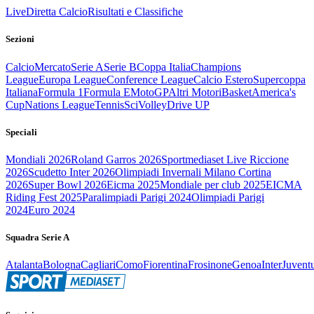
Live
Diretta Calcio
Risultati e Classifiche
Sezioni
Calcio
Mercato
Serie A
Serie B
Coppa Italia
Champions
League
Europa League
Conference League
Calcio Estero
Supercoppa
Italiana
Formula 1
Formula E
MotoGP
Altri Motori
Basket
America's
Cup
Nations League
Tennis
Sci
Volley
Drive UP
Speciali
Mondiali 2026
Roland Garros 2026
Sportmediaset Live Riccione
2026
Scudetto Inter 2026
Olimpiadi Invernali Milano Cortina
2026
Super Bowl 2026
Eicma 2025
Mondiale per club 2025
EICMA
Riding Fest 2025
Paralimpiadi Parigi 2024
Olimpiadi Parigi
2024
Euro 2024
Squadra Serie A
Atalanta
Bologna
Cagliari
Como
Fiorentina
Frosinone
Genoa
Inter
Juvent