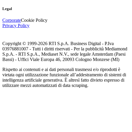
Legal
Corporate
Cookie Policy
Privacy Policy
Copyright © 1999-
2026
RTI S.p.A. Business Digital - P.Iva
03976881007 - Tutti i diritti riservati - Per la pubblicità Mediamond
S.p.A. - RTI S.p.A., Mediaset N.V., sede legale Amsterdam (Paesi
Bassi) - Uffici Viale Europa 46, 20093 Cologno Monzese (MI)
Rispetto ai contenuti e ai dati personali trasmessi e/o riprodotti è
vietata ogni utilizzazione funzionale all’addestramento di sistemi di
intelligenza artificiale generativa. È altresì fatto divieto espresso di
utilizzare mezzi automatizzati di data scraping.