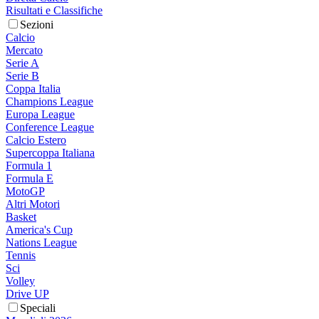
Risultati e Classifiche
Sezioni
Calcio
Mercato
Serie A
Serie B
Coppa Italia
Champions League
Europa League
Conference League
Calcio Estero
Supercoppa Italiana
Formula 1
Formula E
MotoGP
Altri Motori
Basket
America's Cup
Nations League
Tennis
Sci
Volley
Drive UP
Speciali