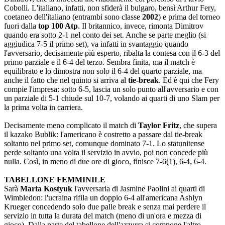
Cobolli. L'italiano, infatti, non sfiderà il bulgaro, bensì Arthur Fery,
coetaneo dell'italiano (entrambi sono classe
2002
) e prima del torneo
fuori dalla
top 100 Atp
. Il britannico, invece, rimonta Dimitrov
quando era sotto 2-1 nel conto dei set. Anche se parte meglio (si
aggiudica 7-5 il primo set), va infatti in svantaggio quando
l'avversario, decisamente più esperto, ribalta la contesa con il 6-3 del
primo parziale e il 6-4 del terzo. Sembra finita, ma il match è
equilibrato e lo dimostra non solo il 6-4 del quarto parziale, ma
anche il fatto che nel quinto si arriva al
tie-break
. Ed è qui che Fery
compie l'impresa: sotto 6-5, lascia un solo punto all'avversario e con
un parziale di 5-1 chiude sul 10-7, volando ai quarti di uno Slam per
la prima volta in carriera.
Decisamente meno complicato il match di
Taylor Fritz
, che supera
il kazako Bublik: l'americano è costretto a passare dal tie-break
soltanto nel primo set, comunque dominato 7-1. Lo statunitense
perde soltanto una volta il servizio in avvio, poi non concede più
nulla. Così, in meno di due ore di gioco, finisce 7-6(1), 6-4, 6-4.
TABELLONE FEMMINILE
Sarà
Marta Kostyuk
l'avversaria di Jasmine Paolini ai quarti di
Wimbledon: l'ucraina rifila un doppio 6-4 all'americana Ashlyn
Krueger concedendo solo due palle break e senza mai perdere il
servizio in tutta la durata del match (meno di un'ora e mezza di
gioco). Dalla parte del tabellone dell'azzurra si compone l'altro