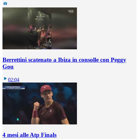
Berrettini scatenato a Ibiza in consolle con Peggy
Gou
02:04
4 mesi alle Atp Finals