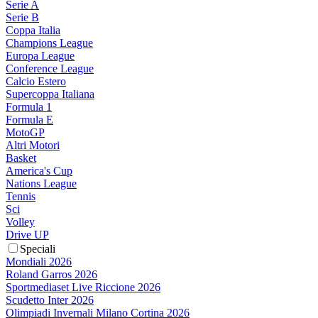
Serie A
Serie B
Coppa Italia
Champions League
Europa League
Conference League
Calcio Estero
Supercoppa Italiana
Formula 1
Formula E
MotoGP
Altri Motori
Basket
America's Cup
Nations League
Tennis
Sci
Volley
Drive UP
Speciali
Mondiali 2026
Roland Garros 2026
Sportmediaset Live Riccione 2026
Scudetto Inter 2026
Olimpiadi Invernali Milano Cortina 2026