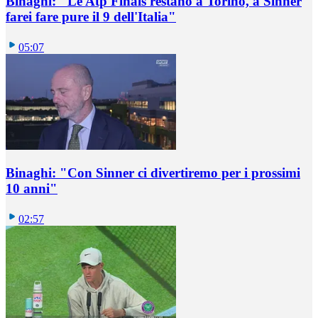
Binaghi: "Le Atp Finals restano a Torino, a Sinner
farei fare pure il 9 dell'Italia"
05:07
Binaghi: "Con Sinner ci divertiremo per i prossimi
10 anni"
02:57