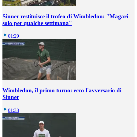
Sinner restituisce il trofeo di Wimbledon: "Magari
solo per qualche settimana"
01:29
Wimbledon, il primo turno: ecco l'avversario di
Sinner
01:33