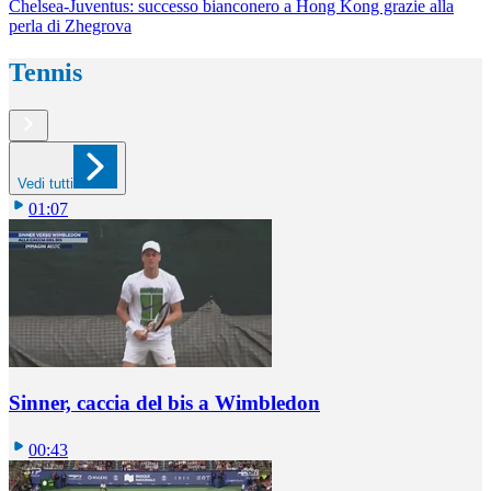
Chelsea-Juventus: successo bianconero a Hong Kong grazie alla
perla di Zhegrova
Tennis
Vedi tutti
01:07
Sinner, caccia del bis a Wimbledon
00:43