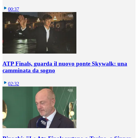
00:37
ATP Finals, guarda il nuovo ponte Skywalk: una
camminata da sogno
02:32