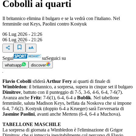
Cobolli ai quarti
Il britannico elimina il bulgaro e se la vedrà con l'italiano. Nel
femminile out Keys, Paolini contro Kostyuk
06 Lug 2026 - 21:26
06 Lug 2026 - 21:26
Segui
su
Seguici su
whatsapp
discover
Flavio Cobolli
sfiderà
Arthur Fery
ai quarti di finale di
Wimbledon
: il britannico, a sorpresa, supera in cinque set il bulgaro
Dimitrov
, battuto con il punteggio di 7-5, 3-6, 4-6, 6-4, 7-6(7).
Avanza anche
Fritz
: 7-6(1), 6-4, 6-4 a
Bublik
. Nel tabellone
femminile, saluta Madison Keys, beffata da Noskova che si impone
6-4, 7-6(2). Kostyuk (doppio 6-4 a Krueger) sarà l'avversaria di
Jasmine Paolini
, avanti anche Mertens (6-4, 6-4 a Muchova).
TABELLONE MASCHILE
La sorpresa di giornata a Wimbledon è l'eliminazione di Grigor
Dimitrov, che si intreccia inevitabilmente col percorso di Flavio