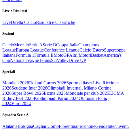
Live e Risultati
Live
Diretta Calcio
Risultati e Classifiche
Sezioni
Calcio
Mercato
Serie A
Serie B
Coppa Italia
Champions
League
Europa League
Conference League
Calcio Estero
Supercoppa
Italiana
Formula 1
Formula E
MotoGP
Altri Motori
Basket
America's
Cup
Nations League
Tennis
Sci
Volley
Drive UP
Speciali
Mondiali 2026
Roland Garros 2026
Sportmediaset Live Riccione
2026
Scudetto Inter 2026
Olimpiadi Invernali Milano Cortina
2026
Super Bowl 2026
Eicma 2025
Mondiale per club 2025
EICMA
Riding Fest 2025
Paralimpiadi Parigi 2024
Olimpiadi Parigi
2024
Euro 2024
Squadra Serie A
Atalanta
Bologna
Cagliari
Como
Fiorentina
Frosinone
Genoa
Inter
Juvent