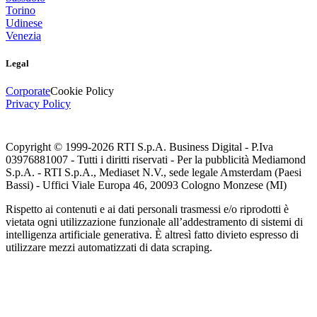
Torino
Udinese
Venezia
Legal
Corporate
Cookie Policy
Privacy Policy
Copyright © 1999-
2026
RTI S.p.A. Business Digital - P.Iva
03976881007 - Tutti i diritti riservati - Per la pubblicità Mediamond
S.p.A. - RTI S.p.A., Mediaset N.V., sede legale Amsterdam (Paesi
Bassi) - Uffici Viale Europa 46, 20093 Cologno Monzese (MI)
Rispetto ai contenuti e ai dati personali trasmessi e/o riprodotti è
vietata ogni utilizzazione funzionale all’addestramento di sistemi di
intelligenza artificiale generativa. È altresì fatto divieto espresso di
utilizzare mezzi automatizzati di data scraping.