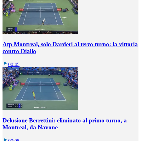
Atp Montreal, solo Darderi al terzo turno: la vittoria
contro Diallo
00:45
Delusione Berrettini: eliminato al primo turno, a
Montreal, da Navone
00:05