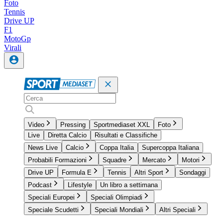
Foto
Tennis
Drive UP
F1
MotoGp
Virali
Video
Pressing
Sportmediaset XXL
Foto
Live
Diretta Calcio
Risultati e Classifiche
News Live
Calcio
Coppa Italia
Supercoppa Italiana
Probabili Formazioni
Squadre
Mercato
Motori
Drive UP
Formula E
Tennis
Altri Sport
Sondaggi
Podcast
Lifestyle
Un libro a settimana
Speciali Europei
Speciali Olimpiadi
Speciale Scudetti
Speciali Mondiali
Altri Speciali