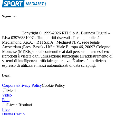
Seguici su
Copyright © 1999-
2026
RTI S.p.A. Business Digital -
P.Iva 03976881007 - Tutti i diritti riservati - Per la pubblicità
Mediamond S.p.A. - RTI S.p.A., Mediaset N.V., sede legale
Amsterdam (Paesi Bassi) - Uffici Viale Europa 46, 20093 Cologno
Monzese (MI)
Rispetto ai contenuti e ai dati personali trasmessi e/o
riprodotti è vietata ogni utilizzazione funzionale all’addestramento di
sistemi di intelligenza artificiale generativa. È altresì fatto divieto
espresso di utilizzare mezzi automatizzati di data scraping.
Legal
Corporate
Privacy Policy
Cookie Policy
Media
Video
Foto
Live e Risultati
Live
Diretta Calcio