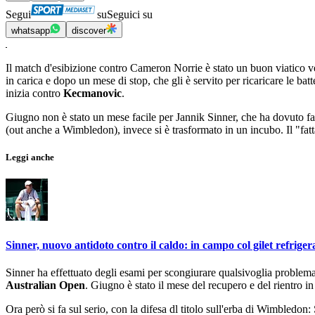
Segui
su
Seguici su
whatsapp
discover
Il match d'esibizione contro Cameron Norrie è stato un buon viatico v
in carica e dopo un mese di stop, che gli è servito per ricaricare le batte
inizia contro
Kecmanovic
.
Giugno non è stato un mese facile per Jannik Sinner, che ha dovuto fa
(out anche a Wimbledon), invece si è trasformato in un incubo. Il "fat
Leggi anche
Sinner, nuovo antidoto contro il caldo: in campo col gilet refriger
Sinner ha effettuato degli esami per scongiurare qualsivoglia problema f
Australian Open
. Giugno è stato il mese del recupero e del rientro 
Ora però si fa sul serio, con la difesa dl titolo sull'erba di Wimbledon