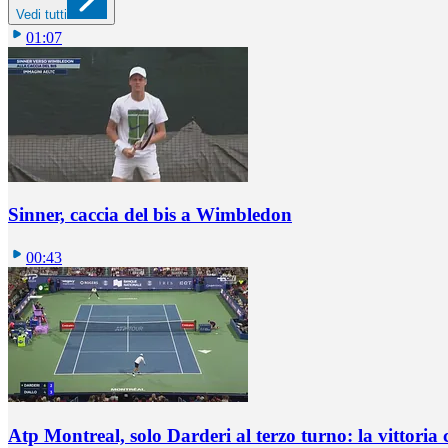
Vedi tutti
01:07
Sinner, caccia del bis a Wimbledon
00:43
Atp Montreal, solo Darderi al terzo turno: la vittoria 