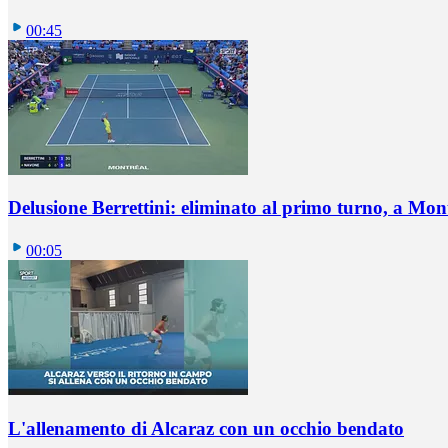
00:45
Delusione Berrettini: eliminato al primo turno, a Mo
00:05
L'allenamento di Alcaraz con un occhio bendato