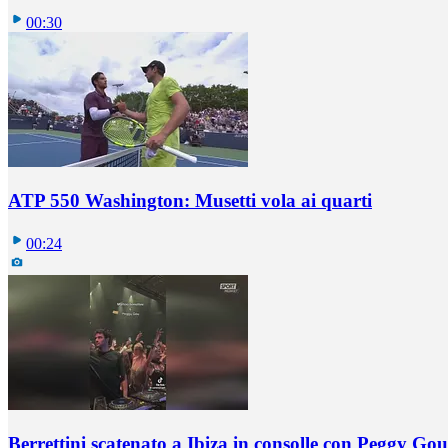
00:30
ATP 550 Washington: Musetti vola ai quarti
00:24
Berrettini scatenato a Ibiza in consolle con Peggy Gou