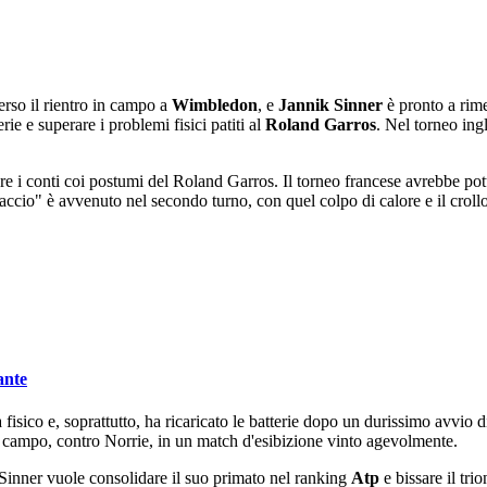
erso il rientro in campo a
Wimbledon
, e
Jannik Sinner
è pronto a rime
rie e superare i problemi fisici patiti al
Roland Garros
. Nel torneo ingl
re i conti coi postumi del Roland Garros. Il torneo francese avrebbe pot
taccio" è avvenuto nel secondo turno, con quel colpo di calore e il crol
ante
isico e, soprattutto, ha ricaricato le batterie dopo un durissimo avvio di
in campo, contro Norrie, in un match d'esibizione vinto agevolmente.
: Sinner vuole consolidare il suo primato nel ranking
Atp
e bissare il tr