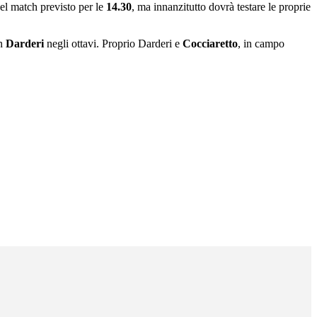
 nel match previsto per le
14.30
, ma innanzitutto dovrà testare le proprie
on
Darderi
negli ottavi. Proprio Darderi e
Cocciaretto
, in campo