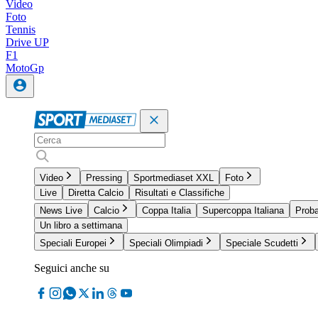
Video
Foto
Tennis
Drive UP
F1
MotoGp
Video
Pressing
Sportmediaset XXL
Foto
Live
Diretta Calcio
Risultati e Classifiche
News Live
Calcio
Coppa Italia
Supercoppa Italiana
Proba
Un libro a settimana
Speciali Europei
Speciali Olimpiadi
Speciale Scudetti
Seguici anche su