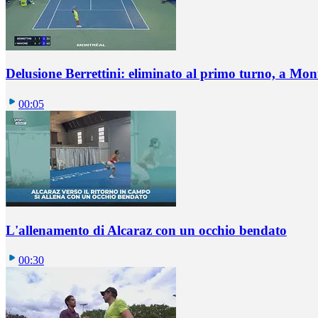
Delusione Berrettini: eliminato al primo turno, a Mo
00:05
L'allenamento di Alcaraz con un occhio bendato
00:30