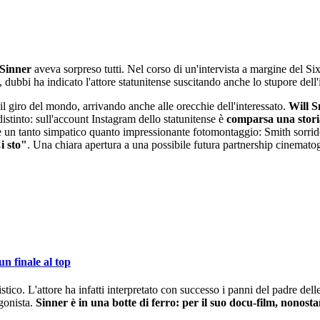
Sinner
aveva sorpreso tutti. Nel corso di un'intervista a margine del Si
 dubbi ha indicato l'attore statunitense suscitando anche lo stupore dell'
 il giro del mondo, arrivando anche alle orecchie dell'interessato.
Will S
ddistinto: sull'account Instagram dello statunitense è
comparsa una storia
o è un tanto simpatico quanto impressionante fotomontaggio: Smith sorride
i sto"
. Una chiara apertura a una possibile futura partnership cinematogr
un finale al top
ico. L'attore ha infatti interpretato con successo i panni del padre del
gonista.
Sinner è in una botte di ferro: per il suo docu-film, nonostan