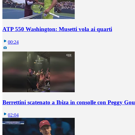
ATP 550 Washington: Musetti vola ai quarti
00:24
Berrettini scatenato a Ibiza in consolle con Peggy Gou
02:04