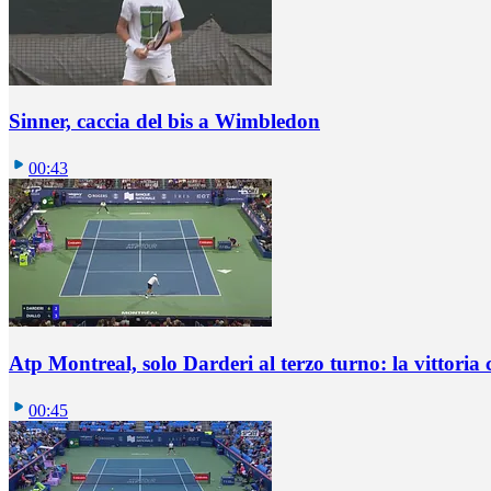
Sinner, caccia del bis a Wimbledon
00:43
Atp Montreal, solo Darderi al terzo turno: la vittoria 
00:45