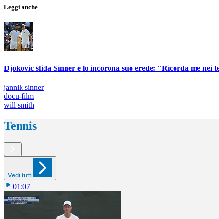
Leggi anche
Djokovic sfida Sinner e lo incorona suo erede: "Ricorda me nei t
jannik sinner
docu-film
will smith
Tennis
Vedi tutti
01:07