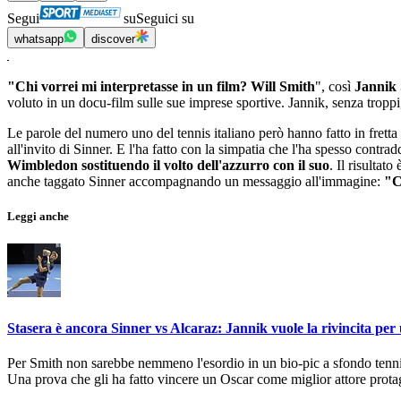
Segui
su
Seguici su
whatsapp
discover
"Chi vorrei mi interpretasse in un film? Will Smith
", così
Jannik 
voluto in un docu-film sulle sue imprese sportive. Jannik, senza troppi,
Le parole del numero uno del tennis italiano però hanno fatto in fretta
all'invito di Sinner. E l'ha fatto con la simpatia che l'ha spesso contra
Wimbledon sostituendo il volto dell'azzurro con il suo
. Il risultat
anche taggato Sinner accompagnando un messaggio all'immagine:
"C
Leggi anche
Stasera è ancora Sinner vs Alcaraz: Jannik vuole la rivincita per 
Per Smith non sarebbe nemmeno l'esordio in un bio-pic a sfondo tennist
Una prova che gli ha fatto vincere un Oscar come miglior attore prota