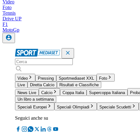
Video
Foto
Tennis
Drive UP
F1
MotoGp
Video
Pressing
Sportmediaset XXL
Foto
Live
Diretta Calcio
Risultati e Classifiche
News Live
Calcio
Coppa Italia
Supercoppa Italiana
Proba
Un libro a settimana
Speciali Europei
Speciali Olimpiadi
Speciale Scudetti
Seguici anche su