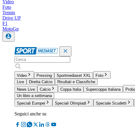
Video
Foto
Tennis
Drive UP
F1
MotoGp
Video
Pressing
Sportmediaset XXL
Foto
Live
Diretta Calcio
Risultati e Classifiche
News Live
Calcio
Coppa Italia
Supercoppa Italiana
Proba
Un libro a settimana
Speciali Europei
Speciali Olimpiadi
Speciale Scudetti
Seguici anche su