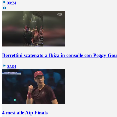
00:24
Berrettini scatenato a Ibiza in consolle con Peggy Gou
02:04
4 mesi alle Atp Finals