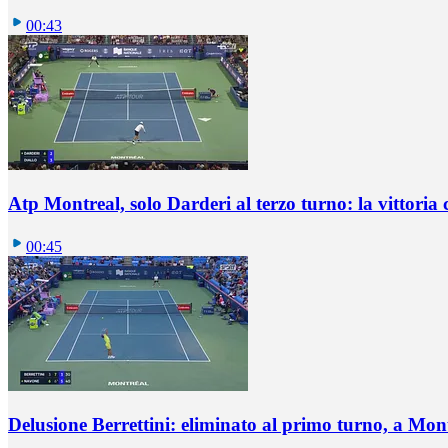
00:43
Atp Montreal, solo Darderi al terzo turno: la vittoria 
00:45
Delusione Berrettini: eliminato al primo turno, a Mo