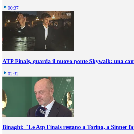
00:37
ATP Finals, guarda il nuovo ponte Skywalk: una ca
02:32
Binaghi: "Le Atp Finals restano a Torino, a Sinner fare