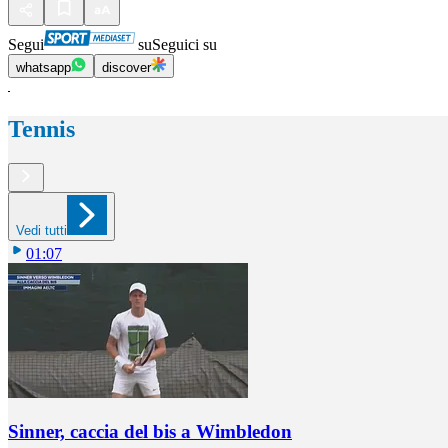
Segui
su
Seguici su
whatsapp
discover
Tennis
Vedi tutti
01:07
Sinner, caccia del bis a Wimbledon