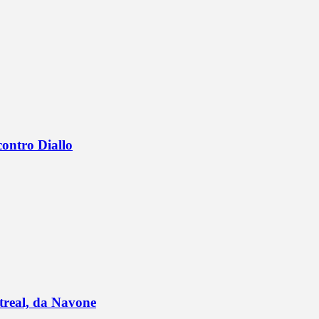
contro Diallo
ntreal, da Navone