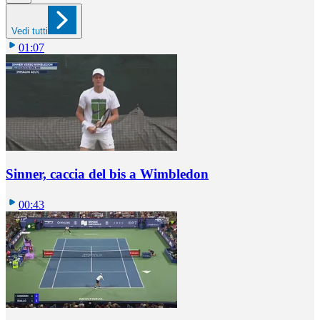
Vedi tutti
01:07
Sinner, caccia del bis a Wimbledon
00:43