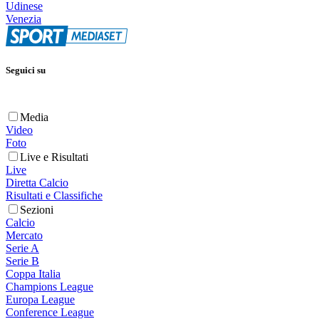
Udinese
Venezia
Seguici su
Media
Video
Foto
Live e Risultati
Live
Diretta Calcio
Risultati e Classifiche
Sezioni
Calcio
Mercato
Serie A
Serie B
Coppa Italia
Champions League
Europa League
Conference League