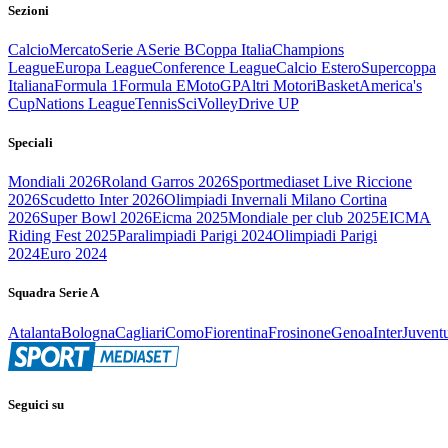
Sezioni
Calcio
Mercato
Serie A
Serie B
Coppa Italia
Champions
League
Europa League
Conference League
Calcio Estero
Supercoppa
Italiana
Formula 1
Formula E
MotoGP
Altri Motori
Basket
America's
Cup
Nations League
Tennis
Sci
Volley
Drive UP
Speciali
Mondiali 2026
Roland Garros 2026
Sportmediaset Live Riccione
2026
Scudetto Inter 2026
Olimpiadi Invernali Milano Cortina
2026
Super Bowl 2026
Eicma 2025
Mondiale per club 2025
EICMA
Riding Fest 2025
Paralimpiadi Parigi 2024
Olimpiadi Parigi
2024
Euro 2024
Squadra Serie A
Atalanta
Bologna
Cagliari
Como
Fiorentina
Frosinone
Genoa
Inter
Juvent
Seguici su