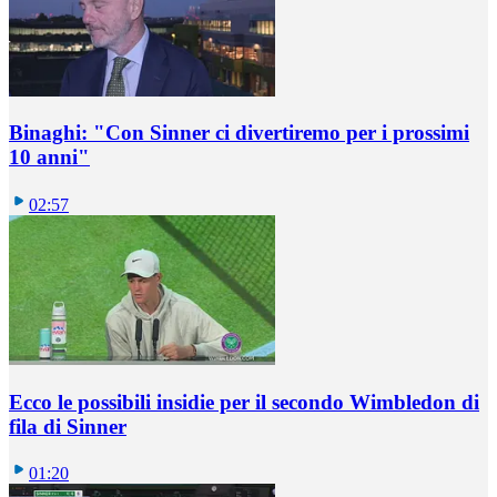
Binaghi: "Con Sinner ci divertiremo per i prossimi
10 anni"
02:57
Ecco le possibili insidie per il secondo Wimbledon di
fila di Sinner
01:20