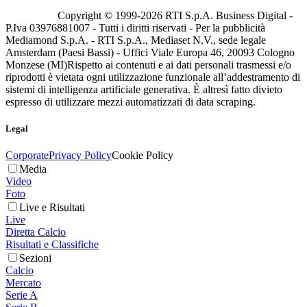
Copyright © 1999-
2026
RTI S.p.A. Business Digital -
P.Iva 03976881007 - Tutti i diritti riservati - Per la pubblicità
Mediamond S.p.A. - RTI S.p.A., Mediaset N.V., sede legale
Amsterdam (Paesi Bassi) - Uffici Viale Europa 46, 20093 Cologno
Monzese (MI)
Rispetto ai contenuti e ai dati personali trasmessi e/o
riprodotti è vietata ogni utilizzazione funzionale all’addestramento di
sistemi di intelligenza artificiale generativa. È altresì fatto divieto
espresso di utilizzare mezzi automatizzati di data scraping.
Legal
Corporate
Privacy Policy
Cookie Policy
Media
Video
Foto
Live e Risultati
Live
Diretta Calcio
Risultati e Classifiche
Sezioni
Calcio
Mercato
Serie A