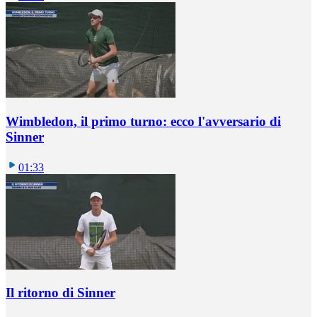
Wimbledon, il primo turno: ecco l'avversario di
Sinner
01:33
Il ritorno di Sinner