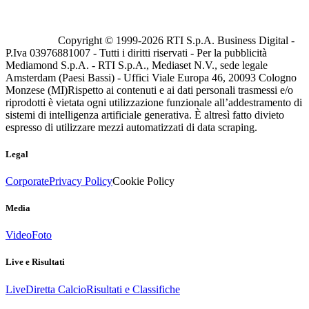
Copyright © 1999-
2026
RTI S.p.A. Business Digital -
P.Iva 03976881007 - Tutti i diritti riservati - Per la pubblicità
Mediamond S.p.A. - RTI S.p.A., Mediaset N.V., sede legale
Amsterdam (Paesi Bassi) - Uffici Viale Europa 46, 20093 Cologno
Monzese (MI)
Rispetto ai contenuti e ai dati personali trasmessi e/o
riprodotti è vietata ogni utilizzazione funzionale all’addestramento di
sistemi di intelligenza artificiale generativa. È altresì fatto divieto
espresso di utilizzare mezzi automatizzati di data scraping.
Legal
Corporate
Privacy Policy
Cookie Policy
Media
Video
Foto
Live e Risultati
Live
Diretta Calcio
Risultati e Classifiche