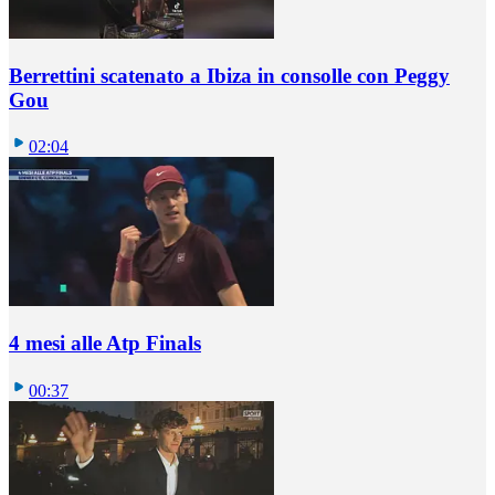
Berrettini scatenato a Ibiza in consolle con Peggy
Gou
02:04
4 mesi alle Atp Finals
00:37