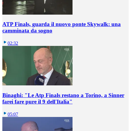
ATP Finals, guarda il nuovo ponte Skywalk: una
camminata da sogno
02:32
Binaghi: "Le Atp Finals restano a Torino, a Sinner
farei fare pure il 9 dell'Italia"
05:07