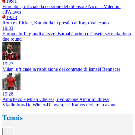
19:41
Fiorentina, ufficiale la cessione del difensore Nicolas Valentini
all'Alaves
19:38
Roma: ufficiale, Kumbulla in prestito al Rayo Vallecano
19:33
Europei tuffi: grandi altezze, Barnabà primo e Cosetti seconda dopo
due round
19:27
Milan, ufficiale la risoluzione del contratto di Ismaël Bennacer
19:26
Amichevole Milan-Chelsea, rivoluzione Amorim: difesa
Vladimirov-De Winter-Diawara, c'è Ramos titolare in avanti
Tennis