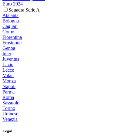
Euro 2024
Squadra Serie A
Atalanta
Bologna
Cagliari
Como
Fiorentina
Frosinone
Genoa
Inter
Juventus
Lazio
Lecce
Milan
Monza
Napoli
Parma
Roma
Sassuolo
Torino
Udinese
Venezia
Legal