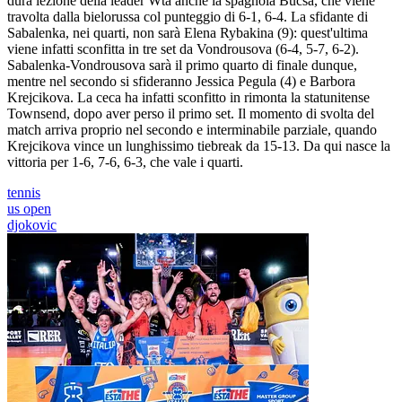
dura lezione della leader Wta anche la spagnola Bucsa, che viene
travolta dalla bielorussa col punteggio di 6-1, 6-4. La sfidante di
Sabalenka, nei quarti, non sarà Elena Rybakina (9): quest'ultima
viene infatti sconfitta in tre set da Vondrousova (6-4, 5-7, 6-2).
Sabalenka-Vondrousova sarà il primo quarto di finale dunque,
mentre nel secondo si sfideranno Jessica Pegula (4) e Barbora
Krejcikova. La ceca ha infatti sconfitto in rimonta la statunitense
Townsend, dopo aver perso il primo set. Il momento di svolta del
match arriva proprio nel secondo e interminabile parziale, quando
Krejcikova vince un lunghissimo tiebreak da 15-13. Da qui nasce la
vittoria per 1-6, 7-6, 6-3, che vale i quarti.
tennis
us open
djokovic