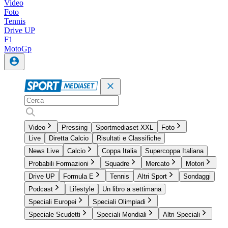
Video
Foto
Tennis
Drive UP
F1
MotoGp
Video
Pressing
Sportmediaset XXL
Foto
Live
Diretta Calcio
Risultati e Classifiche
News Live
Calcio
Coppa Italia
Supercoppa Italiana
Probabili Formazioni
Squadre
Mercato
Motori
Drive UP
Formula E
Tennis
Altri Sport
Sondaggi
Podcast
Lifestyle
Un libro a settimana
Speciali Europei
Speciali Olimpiadi
Speciale Scudetti
Speciali Mondiali
Altri Speciali