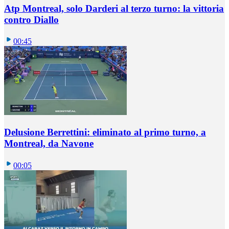
Atp Montreal, solo Darderi al terzo turno: la vittoria
contro Diallo
00:45
Delusione Berrettini: eliminato al primo turno, a
Montreal, da Navone
00:05