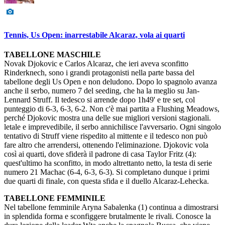
Tennis, Us Open: inarrestabile Alcaraz, vola ai quarti
TABELLONE MASCHILE
Novak Djokovic e Carlos Alcaraz, che ieri aveva sconfitto
Rinderknech, sono i grandi protagonisti nella parte bassa del
tabellone degli Us Open e non deludono. Dopo lo spagnolo avanza
anche il serbo, numero 7 del seeding, che ha la meglio su Jan-
Lennard Struff. Il tedesco si arrende dopo 1h49' e tre set, col
punteggio di 6-3, 6-3, 6-2. Non c'è mai partita a Flushing Meadows,
perché Djokovic mostra una delle sue migliori versioni stagionali.
letale e imprevedibile, il serbo annichilisce l'avversario. Ogni singolo
tentativo di Struff viene rispedito al mittente e il tedesco non può
fare altro che arrendersi, ottenendo l'eliminazione. Djokovic vola
così ai quarti, dove sfiderà il padrone di casa Taylor Fritz (4):
quest'ultimo ha sconfitto, in modo altrettanto netto, la testa di serie
numero 21 Machac (6-4, 6-3, 6-3). Si completano dunque i primi
due quarti di finale, con questa sfida e il duello Alcaraz-Lehecka.
TABELLONE FEMMINILE
Nel tabellone femminile Aryna Sabalenka (1) continua a dimostrarsi
in splendida forma e sconfiggere brutalmente le rivali. Conosce la