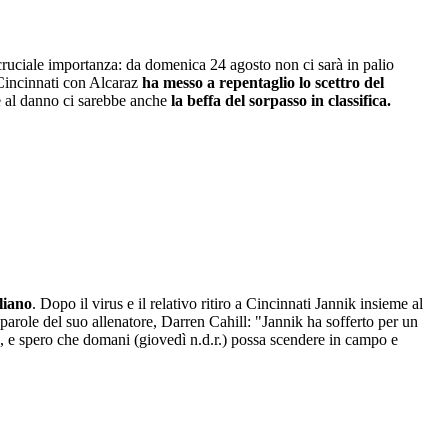
cruciale importanza: da domenica 24 agosto non ci sarà in palio
i Cincinnati con Alcaraz
ha messo a repentaglio lo scettro del
e al danno ci sarebbe anche
la beffa del sorpasso in classifica.
liano
. Dopo il virus e il relativo ritiro a Cincinnati Jannik insieme al
 parole del suo allenatore, Darren Cahill: "Jannik ha sofferto per un
no, e spero che domani (giovedì n.d.r.) possa scendere in campo e