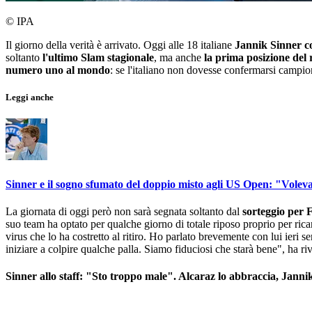
© IPA
Il giorno della verità è arrivato. Oggi alle 18 italiane
Jannik Sinner co
soltanto
l'ultimo Slam stagionale
, ma anche
la prima posizione del
numero uno al mondo
: se l'italiano non dovesse confermarsi campi
Leggi anche
Sinner e il sogno sfumato del doppio misto agli US Open: "Volev
La giornata di oggi però non sarà segnata soltanto dal
sorteggio per
suo team ha optato per qualche giorno di totale riposo proprio per ricar
virus che lo ha costretto al ritiro. Ho parlato brevemente con lui ieri
iniziare a colpire qualche palla. Siamo fiduciosi che starà bene", ha riv
Sinner allo staff: "Sto troppo male". Alcaraz lo abbraccia, Jan