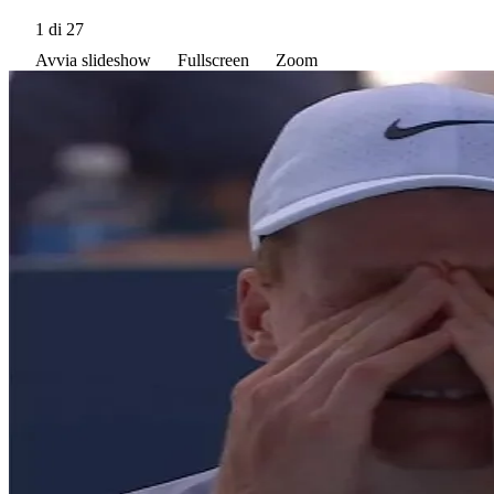
1
di 27
Avvia slideshow
Fullscreen
Zoom