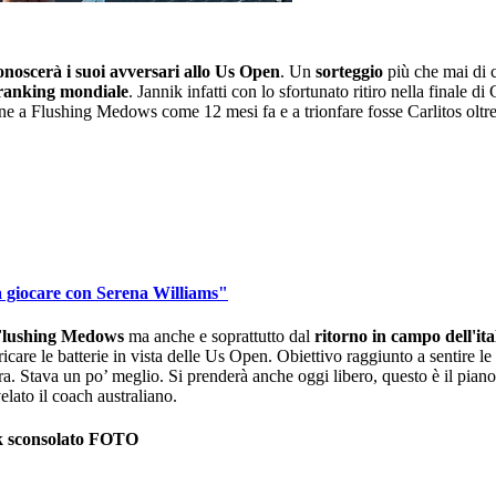
noscerà i suoi avversari allo Us Open
. Un
sorteggio
più che mai di 
 ranking mondiale
. Jannik infatti con lo sfortunato ritiro nella finale d
one a Flushing Medows come 12 mesi fa e a trionfare fosse Carlitos oltr
a giocare con Serena Williams"
 Flushing Medows
ma anche e soprattutto dal
ritorno in campo dell'ita
icare le batterie in vista delle Us Open. Obiettivo raggiunto a sentire le
 sera. Stava un po’ meglio. Si prenderà anche oggi libero, questo è il pia
elato il coach australiano.
nik sconsolato FOTO