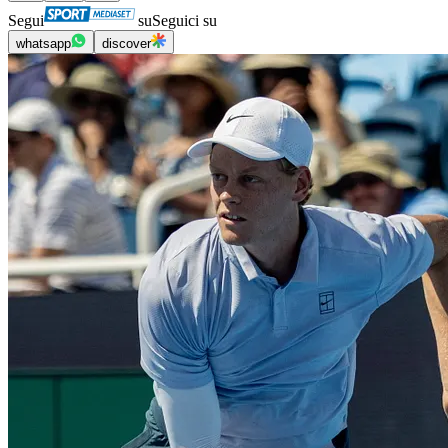
Segui
su
Seguici su
whatsapp
discover