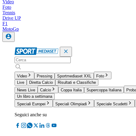
Video
Foto
Tennis
Drive UP
F1
MotoGp
Video
Pressing
Sportmediaset XXL
Foto
Live
Diretta Calcio
Risultati e Classifiche
News Live
Calcio
Coppa Italia
Supercoppa Italiana
Proba
Un libro a settimana
Speciali Europei
Speciali Olimpiadi
Speciale Scudetti
Seguici anche su