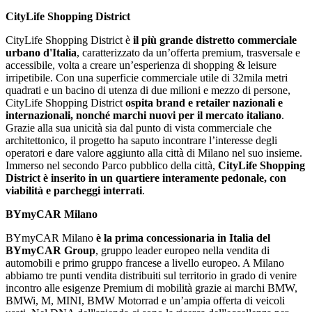
CityLife Shopping District
CityLife Shopping District è
il più grande distretto commerciale
urbano d'Italia
, caratterizzato da un’offerta premium, trasversale e
accessibile, volta a creare un’esperienza di shopping & leisure
irripetibile. Con una superficie commerciale utile di 32mila metri
quadrati e un bacino di utenza di due milioni e mezzo di persone,
CityLife Shopping District
ospita brand e retailer nazionali e
internazionali, nonché marchi nuovi per il mercato italiano
.
Grazie alla sua unicità sia dal punto di vista commerciale che
architettonico, il progetto ha saputo incontrare l’interesse degli
operatori e dare valore aggiunto alla città di Milano nel suo insieme.
Immerso nel secondo Parco pubblico della città,
CityLife Shopping
District è inserito in un quartiere interamente pedonale, con
viabilità e parcheggi interrati
.
BYmyCAR Milano
BYmyCAR Milano
è la prima concessionaria in Italia del
BYmyCAR Group
, gruppo leader europeo nella vendita di
automobili e primo gruppo francese a livello europeo. A Milano
abbiamo tre punti vendita distribuiti sul territorio in grado di venire
incontro alle esigenze Premium di mobilità grazie ai marchi BMW,
BMWi, M, MINI, BMW Motorrad e un’ampia offerta di veicoli