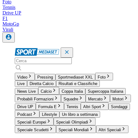
Foto
Tennis
Drive UP
F1
MotoGp
Virali
Video
Pressing
Sportmediaset XXL
Foto
Live
Diretta Calcio
Risultati e Classifiche
News Live
Calcio
Coppa Italia
Supercoppa Italiana
Probabili Formazioni
Squadre
Mercato
Motori
Drive UP
Formula E
Tennis
Altri Sport
Sondaggi
Podcast
Lifestyle
Un libro a settimana
Speciali Europei
Speciali Olimpiadi
Speciale Scudetti
Speciali Mondiali
Altri Speciali