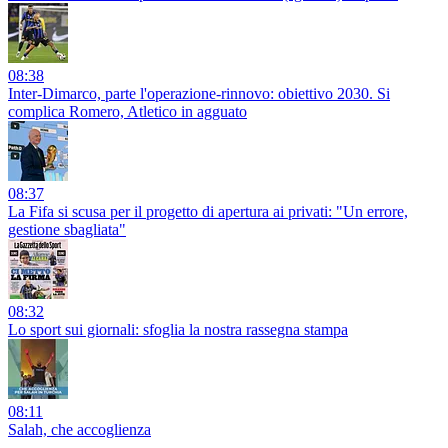
08:38
Inter-Dimarco, parte l'operazione-rinnovo: obiettivo 2030. Si
complica Romero, Atletico in agguato
08:37
La Fifa si scusa per il progetto di apertura ai privati: "Un errore,
gestione sbagliata"
08:32
Lo sport sui giornali: sfoglia la nostra rassegna stampa
08:11
Salah, che accoglienza