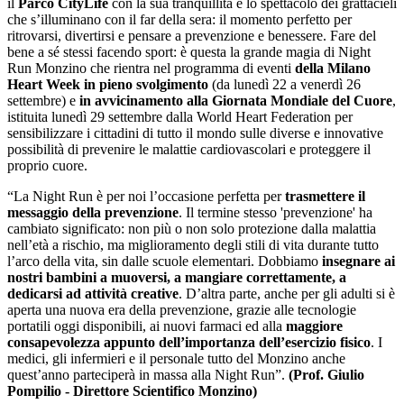
il
Parco CityLife
con la sua tranquillità e lo spettacolo dei grattacieli
che s’illuminano con il far della sera: il momento perfetto per
ritrovarsi, divertirsi e pensare a prevenzione e benessere. Fare del
bene a sé stessi facendo sport: è questa la grande magia di Night
Run Monzino che rientra nel programma di eventi
della Milano
Heart Week in pieno svolgimento
(da lunedì 22 a venerdì 26
settembre) e
in avvicinamento alla Giornata Mondiale del Cuore
,
istituita lunedì 29 settembre dalla World Heart Federation per
sensibilizzare i cittadini di tutto il mondo sulle diverse e innovative
possibilità di prevenire le malattie cardiovascolari e proteggere il
proprio cuore.
“La Night Run è per noi l’occasione perfetta per
trasmettere il
messaggio della prevenzione
. Il termine stesso 'prevenzione' ha
cambiato significato: non più o non solo protezione dalla malattia
nell’età a rischio, ma miglioramento degli stili di vita durante tutto
l’arco della vita, sin dalle scuole elementari. Dobbiamo
insegnare ai
nostri bambini a muoversi, a mangiare correttamente, a
dedicarsi ad attività creative
. D’altra parte, anche per gli adulti si è
aperta una nuova era della prevenzione, grazie alle tecnologie
portatili oggi disponibili, ai nuovi farmaci ed alla
maggiore
consapevolezza appunto dell’importanza dell’esercizio fisico
. I
medici, gli infermieri e il personale tutto del Monzino anche
quest’anno parteciperà in massa alla Night Run”.
(Prof. Giulio
Pompilio - Direttore Scientifico Monzino)