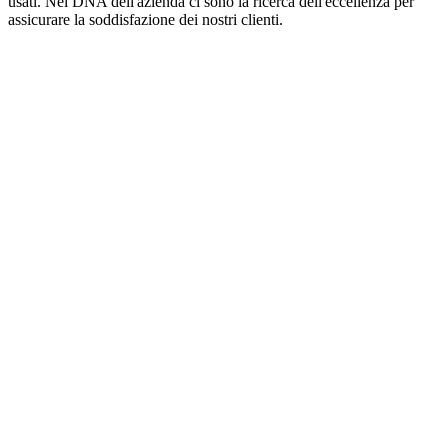
usati. Nel DNA dell'azienda ci sono la ricerca dell'eccellenza per
assicurare la soddisfazione dei nostri clienti.