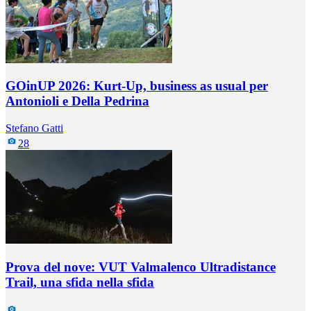
GOinUP 2026: Kurt-Up, business as usual per
Antonioli e Della Pedrina
Stefano Gatti
28
Prova del nove: VUT Valmalenco Ultradistance
Trail, una sfida nella sfida