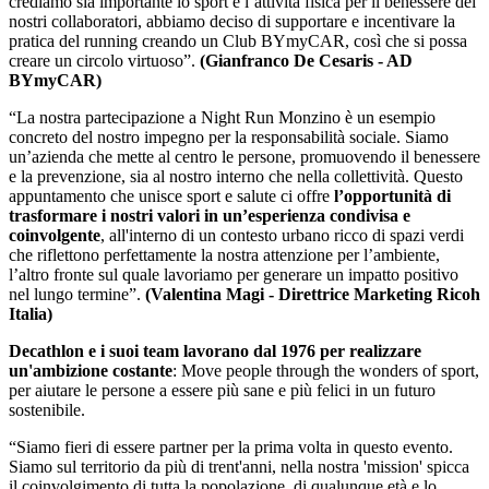
crediamo sia importante lo sport e l’attività fisica per il benessere dei
nostri collaboratori, abbiamo deciso di supportare e incentivare la
pratica del running creando un Club BYmyCAR, così che si possa
creare un circolo virtuoso”.
(Gianfranco De Cesaris - AD
BYmyCAR)
“La nostra partecipazione a Night Run Monzino è un esempio
concreto del nostro impegno per la responsabilità sociale. Siamo
un’azienda che mette al centro le persone, promuovendo il benessere
e la prevenzione, sia al nostro interno che nella collettività. Questo
appuntamento che unisce sport e salute ci offre
l’opportunità di
trasformare i nostri valori in un’esperienza condivisa e
coinvolgente
, all'interno di un contesto urbano ricco di spazi verdi
che riflettono perfettamente la nostra attenzione per l’ambiente,
l’altro fronte sul quale lavoriamo per generare un impatto positivo
nel lungo termine”.
(Valentina Magi - Direttrice Marketing Ricoh
Italia)
Decathlon e i suoi team lavorano dal 1976 per realizzare
un'ambizione costante
: Move people through the wonders of sport,
per aiutare le persone a essere più sane e più felici in un futuro
sostenibile.
“Siamo fieri di essere partner per la prima volta in questo evento.
Siamo sul territorio da più di trent'anni, nella nostra 'mission' spicca
il coinvolgimento di tutta la popolazione, di qualunque età e lo