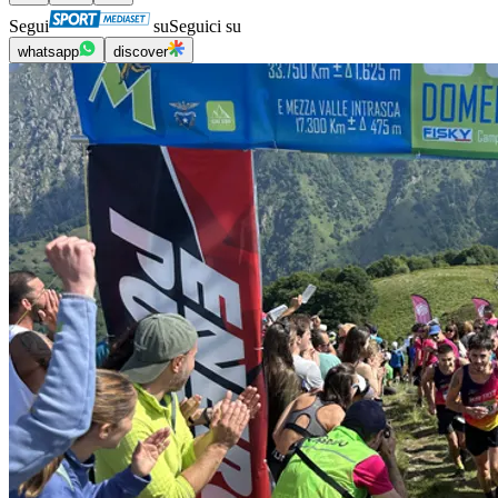
Segui
su
Seguici su
whatsapp
discover