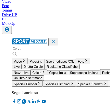
Video
Foto
Tennis
Drive UP
F1
MotoGp
Video
Pressing
Sportmediaset XXL
Foto
Live
Diretta Calcio
Risultati e Classifiche
News Live
Calcio
Coppa Italia
Supercoppa Italiana
Proba
Un libro a settimana
Speciali Europei
Speciali Olimpiadi
Speciale Scudetti
Seguici anche su