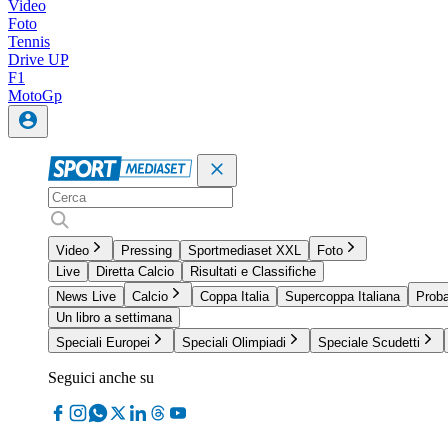
Video
Foto
Tennis
Drive UP
F1
MotoGp
Video
Pressing
Sportmediaset XXL
Foto
Live
Diretta Calcio
Risultati e Classifiche
News Live
Calcio
Coppa Italia
Supercoppa Italiana
Proba
Un libro a settimana
Speciali Europei
Speciali Olimpiadi
Speciale Scudetti
Seguici anche su