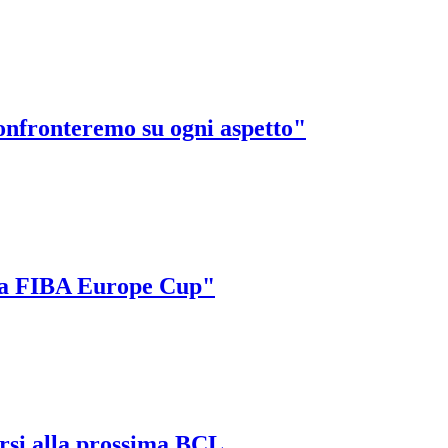
onfronteremo su ogni aspetto"
alla FIBA Europe Cup"
ersi alla prossima BCL