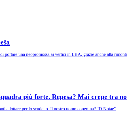
peša
di portare una neopromossa ai vertici in LBA, grazie anche alla rimonta
squadra più forte. Repesa? Mai crepe tra no
nti a lottare per lo scudetto. Il nostro uomo copertina? JD Notae"