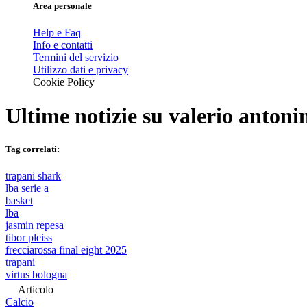
Area personale
Help e Faq
Info e contatti
Termini del servizio
Utilizzo dati e privacy
Cookie Policy
Ultime notizie su
valerio antoni
Tag correlati:
trapani shark
lba serie a
basket
lba
jasmin repesa
tibor pleiss
frecciarossa final eight 2025
trapani
virtus bologna
Articolo
Calcio