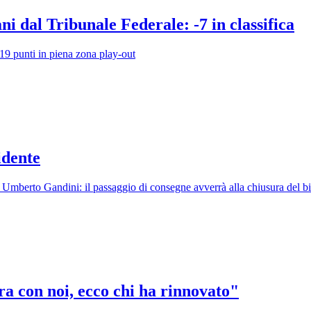
ni dal Tribunale Federale: -7 in classifica
 19 punti in piena zona play-out
idente
Umberto Gandini: il passaggio di consegne avverrà alla chiusura del bi
a con noi, ecco chi ha rinnovato"