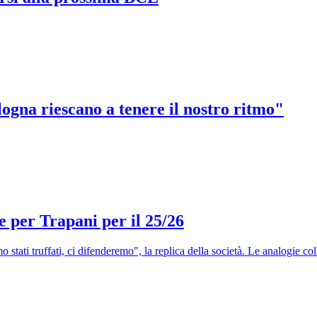
ogna riescano a tenere il nostro ritmo"
e per Trapani per il 25/26
 stati truffati, ci difenderemo", la replica della società. Le analogie co