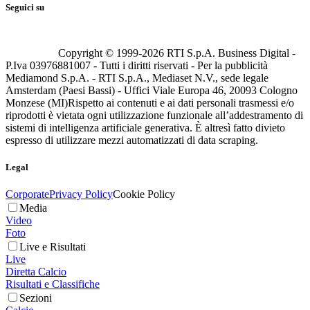
Seguici su
Copyright © 1999-
2026
RTI S.p.A. Business Digital -
P.Iva 03976881007 - Tutti i diritti riservati - Per la pubblicità
Mediamond S.p.A. - RTI S.p.A., Mediaset N.V., sede legale
Amsterdam (Paesi Bassi) - Uffici Viale Europa 46, 20093 Cologno
Monzese (MI)
Rispetto ai contenuti e ai dati personali trasmessi e/o
riprodotti è vietata ogni utilizzazione funzionale all’addestramento di
sistemi di intelligenza artificiale generativa. È altresì fatto divieto
espresso di utilizzare mezzi automatizzati di data scraping.
Legal
Corporate
Privacy Policy
Cookie Policy
Media
Video
Foto
Live e Risultati
Live
Diretta Calcio
Risultati e Classifiche
Sezioni