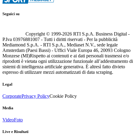
Seguici su
Copyright © 1999-
2026
RTI S.p.A. Business Digital -
P.Iva 03976881007 - Tutti i diritti riservati - Per la pubblicità
Mediamond S.p.A. - RTI S.p.A., Mediaset N.V., sede legale
Amsterdam (Paesi Bassi) - Uffici Viale Europa 46, 20093 Cologno
Monzese (MI)
Rispetto ai contenuti e ai dati personali trasmessi e/o
riprodotti è vietata ogni utilizzazione funzionale all’addestramento di
sistemi di intelligenza artificiale generativa. È altresì fatto divieto
espresso di utilizzare mezzi automatizzati di data scraping.
Legal
Corporate
Privacy Policy
Cookie Policy
Media
Video
Foto
Live e Risultati