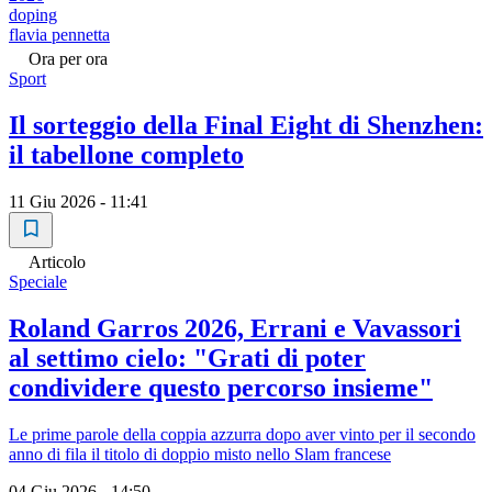
doping
flavia pennetta
Ora per ora
Sport
Il sorteggio della Final Eight di Shenzhen:
il tabellone completo
11 Giu 2026 - 11:41
Articolo
Speciale
Roland Garros 2026, Errani e Vavassori
al settimo cielo: "Grati di poter
condividere questo percorso insieme"
Le prime parole della coppia azzurra dopo aver vinto per il secondo
anno di fila il titolo di doppio misto nello Slam francese
04 Giu 2026 - 14:50