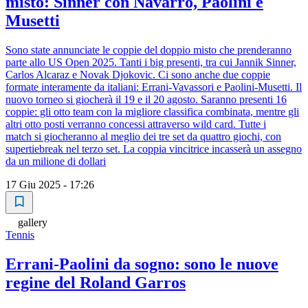
misto: Sinner con Navarro, Paolini e
Musetti
Sono state annunciate le coppie del doppio misto che prenderanno
parte allo US Open 2025. Tanti i big presenti, tra cui Jannik Sinner,
Carlos Alcaraz e Novak Djokovic. Ci sono anche due coppie
formate interamente da italiani: Errani-Vavassori e Paolini-Musetti. Il
nuovo torneo si giocherà il 19 e il 20 agosto. Saranno presenti 16
coppie: gli otto team con la migliore classifica combinata, mentre gli
altri otto posti verranno concessi attraverso wild card. Tutte i
match si giocheranno al meglio dei tre set da quattro giochi, con
supertiebreak nel terzo set. La coppia vincitrice incasserà un assegno
da un milione di dollari
17 Giu 2025 - 17:26
gallery
Tennis
Errani-Paolini da sogno: sono le nuove
regine del Roland Garros