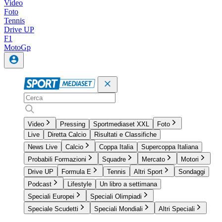
Video
Foto
Tennis
Drive UP
F1
MotoGp
Video
Pressing
Sportmediaset XXL
Foto
Live
Diretta Calcio
Risultati e Classifiche
News Live
Calcio
Coppa Italia
Supercoppa Italiana
Probabili Formazioni
Squadre
Mercato
Motori
Drive UP
Formula E
Tennis
Altri Sport
Sondaggi
Podcast
Lifestyle
Un libro a settimana
Speciali Europei
Speciali Olimpiadi
Speciale Scudetti
Speciali Mondiali
Altri Speciali