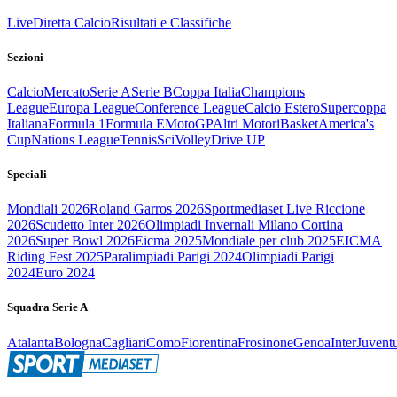
Live
Diretta Calcio
Risultati e Classifiche
Sezioni
Calcio
Mercato
Serie A
Serie B
Coppa Italia
Champions
League
Europa League
Conference League
Calcio Estero
Supercoppa
Italiana
Formula 1
Formula E
MotoGP
Altri Motori
Basket
America's
Cup
Nations League
Tennis
Sci
Volley
Drive UP
Speciali
Mondiali 2026
Roland Garros 2026
Sportmediaset Live Riccione
2026
Scudetto Inter 2026
Olimpiadi Invernali Milano Cortina
2026
Super Bowl 2026
Eicma 2025
Mondiale per club 2025
EICMA
Riding Fest 2025
Paralimpiadi Parigi 2024
Olimpiadi Parigi
2024
Euro 2024
Squadra Serie A
Atalanta
Bologna
Cagliari
Como
Fiorentina
Frosinone
Genoa
Inter
Juvent