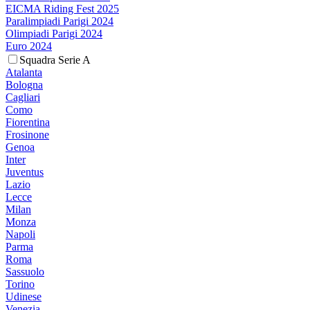
EICMA Riding Fest 2025
Paralimpiadi Parigi 2024
Olimpiadi Parigi 2024
Euro 2024
Squadra Serie A
Atalanta
Bologna
Cagliari
Como
Fiorentina
Frosinone
Genoa
Inter
Juventus
Lazio
Lecce
Milan
Monza
Napoli
Parma
Roma
Sassuolo
Torino
Udinese
Venezia