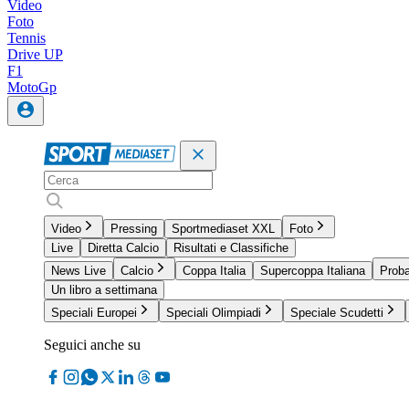
Video
Foto
Tennis
Drive UP
F1
MotoGp
Video
Pressing
Sportmediaset XXL
Foto
Live
Diretta Calcio
Risultati e Classifiche
News Live
Calcio
Coppa Italia
Supercoppa Italiana
Proba
Un libro a settimana
Speciali Europei
Speciali Olimpiadi
Speciale Scudetti
Seguici anche su