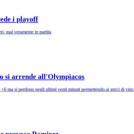
ede i playoff
ri, mai veramente in partita
o si arrende all'Olympiacos
l +6 ma si perdono negli ultimi venti minuti permettendo ai greci di vin
" e provoca Ramirez