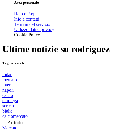
Area personale
Help e Faq
Info e contatti
Termini del servizio
Utilizzo dati e privacy
Cookie Policy
Ultime notizie su
rodriguez
Tag correlati:
milan
mercato
inter
napoli
calcio
eurolega
serie a
biglia
calciomercato
Articolo
Mercato