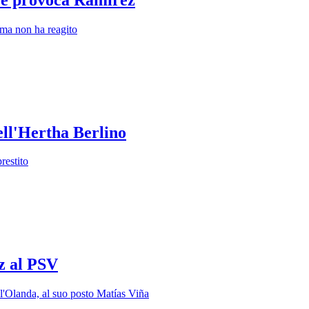
 ma non ha reagito
dell'Hertha Berlino
restito
ez al PSV
 l'Olanda, al suo posto Matías Viña