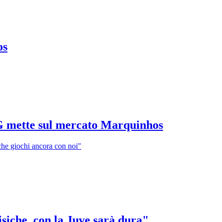
os
G mette sul mercato Marquinhos
 che giochi ancora con noi"
isiche, con la Juve sarà dura"