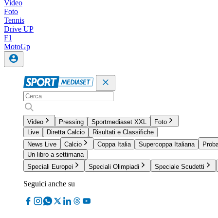
Video
Foto
Tennis
Drive UP
F1
MotoGp
Video
Pressing
Sportmediaset XXL
Foto
Live
Diretta Calcio
Risultati e Classifiche
News Live
Calcio
Coppa Italia
Supercoppa Italiana
Proba
Un libro a settimana
Speciali Europei
Speciali Olimpiadi
Speciale Scudetti
Seguici anche su