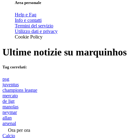
Area personale
Help e Faq
Info e contatti
Termini del servizio
Utilizzo dati e privacy
Cookie Policy
Ultime notizie su
marquinhos
Tag correlati:
psg
juventus
champions league
mercato
de ligt
manolas
neymar
allan
arsenal
Ora per ora
Calcio