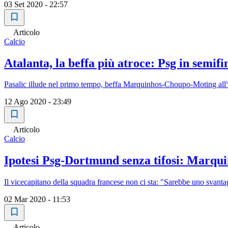
03 Set 2020 - 22:57
Articolo
Calcio
Atalanta, la beffa più atroce: Psg in sem
Pasalic illude nel primo tempo, beffa Marquinhos-Choupo-Moting all'9
12 Ago 2020 - 23:49
Articolo
Calcio
Ipotesi Psg-Dortmund senza tifosi: Marqui
Il vicecapitano della squadra francese non ci sta: "Sarebbe uno svant
02 Mar 2020 - 11:53
Articolo