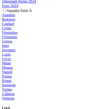
Olimpiadi Parigi 2024
Euro 2024
Squadra Serie A
Atalanta
Bologna
Cagliari
Como
Fiorentina
Frosinone
Genoa
Inter
Juventus
Lazio
Lecce
Milan
Monza
Napoli
Parma
Roma
Sassuolo
Torino
Udinese
Venezia
Legal