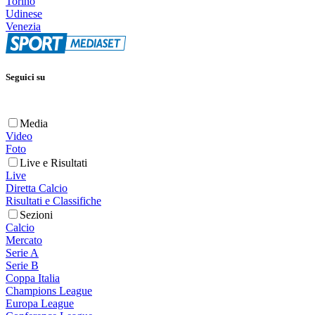
Torino
Udinese
Venezia
Seguici su
Media
Video
Foto
Live e Risultati
Live
Diretta Calcio
Risultati e Classifiche
Sezioni
Calcio
Mercato
Serie A
Serie B
Coppa Italia
Champions League
Europa League