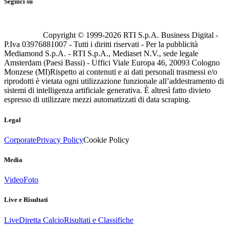
Seguici su
Copyright © 1999-
2026
RTI S.p.A. Business Digital -
P.Iva 03976881007 - Tutti i diritti riservati - Per la pubblicità
Mediamond S.p.A. - RTI S.p.A., Mediaset N.V., sede legale
Amsterdam (Paesi Bassi) - Uffici Viale Europa 46, 20093 Cologno
Monzese (MI)
Rispetto ai contenuti e ai dati personali trasmessi e/o
riprodotti è vietata ogni utilizzazione funzionale all’addestramento di
sistemi di intelligenza artificiale generativa. È altresì fatto divieto
espresso di utilizzare mezzi automatizzati di data scraping.
Legal
Corporate
Privacy Policy
Cookie Policy
Media
Video
Foto
Live e Risultati
Live
Diretta Calcio
Risultati e Classifiche