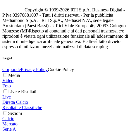
Copyright © 1999-
2026
RTI S.p.A. Business Digital -
P.Iva 03976881007 - Tutti i diritti riservati - Per la pubblicità
Mediamond S.p.A. - RTI S.p.A., Mediaset N.V., sede legale
Amsterdam (Paesi Bassi) - Uffici Viale Europa 46, 20093 Cologno
Monzese (MI)
Rispetto ai contenuti e ai dati personali trasmessi e/o
riprodotti è vietata ogni utilizzazione funzionale all’addestramento di
sistemi di intelligenza artificiale generativa. È altresì fatto divieto
espresso di utilizzare mezzi automatizzati di data scraping.
Legal
Corporate
Privacy Policy
Cookie Policy
Media
Video
Foto
Live e Risultati
Live
Diretta Calcio
Risultati e Classifiche
Sezioni
Calcio
Mercato
Serie A