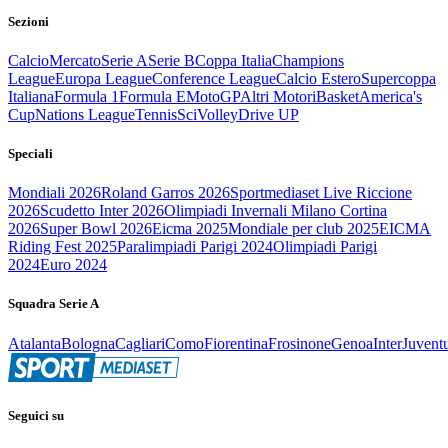
Sezioni
Calcio
Mercato
Serie A
Serie B
Coppa Italia
Champions
League
Europa League
Conference League
Calcio Estero
Supercoppa
Italiana
Formula 1
Formula E
MotoGP
Altri Motori
Basket
America's
Cup
Nations League
Tennis
Sci
Volley
Drive UP
Speciali
Mondiali 2026
Roland Garros 2026
Sportmediaset Live Riccione
2026
Scudetto Inter 2026
Olimpiadi Invernali Milano Cortina
2026
Super Bowl 2026
Eicma 2025
Mondiale per club 2025
EICMA
Riding Fest 2025
Paralimpiadi Parigi 2024
Olimpiadi Parigi
2024
Euro 2024
Squadra Serie A
Atalanta
Bologna
Cagliari
Como
Fiorentina
Frosinone
Genoa
Inter
Juvent
Seguici su