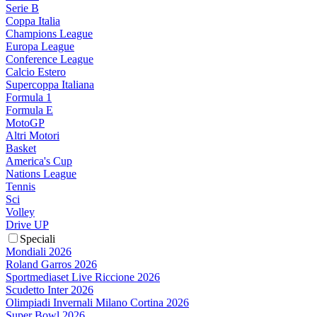
Serie B
Coppa Italia
Champions League
Europa League
Conference League
Calcio Estero
Supercoppa Italiana
Formula 1
Formula E
MotoGP
Altri Motori
Basket
America's Cup
Nations League
Tennis
Sci
Volley
Drive UP
Speciali
Mondiali 2026
Roland Garros 2026
Sportmediaset Live Riccione 2026
Scudetto Inter 2026
Olimpiadi Invernali Milano Cortina 2026
Super Bowl 2026