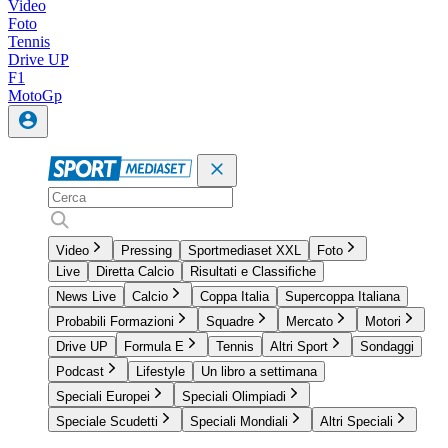
Video
Foto
Tennis
Drive UP
F1
MotoGp
Video
Pressing
Sportmediaset XXL
Foto
Live
Diretta Calcio
Risultati e Classifiche
News Live
Calcio
Coppa Italia
Supercoppa Italiana
Probabili Formazioni
Squadre
Mercato
Motori
Drive UP
Formula E
Tennis
Altri Sport
Sondaggi
Podcast
Lifestyle
Un libro a settimana
Speciali Europei
Speciali Olimpiadi
Speciale Scudetti
Speciali Mondiali
Altri Speciali