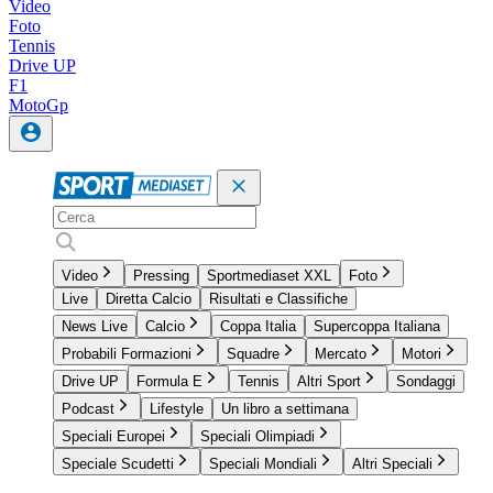
Video
Foto
Tennis
Drive UP
F1
MotoGp
Video
Pressing
Sportmediaset XXL
Foto
Live
Diretta Calcio
Risultati e Classifiche
News Live
Calcio
Coppa Italia
Supercoppa Italiana
Probabili Formazioni
Squadre
Mercato
Motori
Drive UP
Formula E
Tennis
Altri Sport
Sondaggi
Podcast
Lifestyle
Un libro a settimana
Speciali Europei
Speciali Olimpiadi
Speciale Scudetti
Speciali Mondiali
Altri Speciali