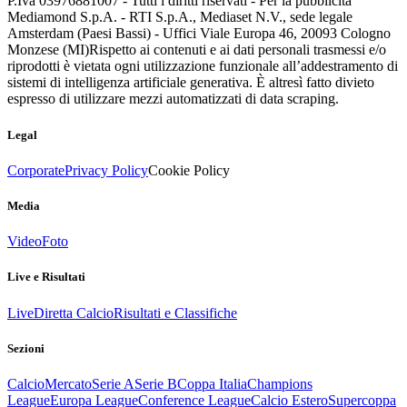
P.Iva 03976881007 - Tutti i diritti riservati - Per la pubblicità
Mediamond S.p.A. - RTI S.p.A., Mediaset N.V., sede legale
Amsterdam (Paesi Bassi) - Uffici Viale Europa 46, 20093 Cologno
Monzese (MI)
Rispetto ai contenuti e ai dati personali trasmessi e/o
riprodotti è vietata ogni utilizzazione funzionale all’addestramento di
sistemi di intelligenza artificiale generativa. È altresì fatto divieto
espresso di utilizzare mezzi automatizzati di data scraping.
Legal
Corporate
Privacy Policy
Cookie Policy
Media
Video
Foto
Live e Risultati
Live
Diretta Calcio
Risultati e Classifiche
Sezioni
Calcio
Mercato
Serie A
Serie B
Coppa Italia
Champions
League
Europa League
Conference League
Calcio Estero
Supercoppa