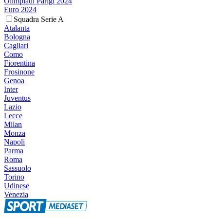
Olimpiadi Parigi 2024
Euro 2024
Squadra Serie A
Atalanta
Bologna
Cagliari
Como
Fiorentina
Frosinone
Genoa
Inter
Juventus
Lazio
Lecce
Milan
Monza
Napoli
Parma
Roma
Sassuolo
Torino
Udinese
Venezia