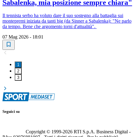
Sabalenka, mia posizione sempre chiara"
Il tennista serbo ha voluto dare il suo sostegno alla battaglia sui
montepremi iniziata da tanti big (da Sinner a Sabalenka): "Ne parlo
da tempo. Bene che argomento torni d'attualità".
07 Mag 2026 - 18:01
1
2
3
Seguici su
Copyright © 1999-
2026
RTI S.p.A. Business Digital -