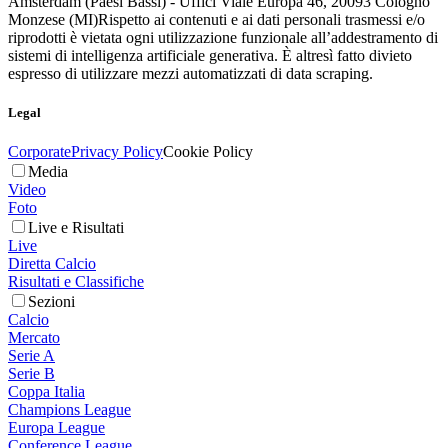
Amsterdam (Paesi Bassi) - Uffici Viale Europa 46, 20093 Cologno
Monzese (MI)
Rispetto ai contenuti e ai dati personali trasmessi e/o
riprodotti è vietata ogni utilizzazione funzionale all’addestramento di
sistemi di intelligenza artificiale generativa. È altresì fatto divieto
espresso di utilizzare mezzi automatizzati di data scraping.
Legal
Corporate
Privacy Policy
Cookie Policy
Media
Video
Foto
Live e Risultati
Live
Diretta Calcio
Risultati e Classifiche
Sezioni
Calcio
Mercato
Serie A
Serie B
Coppa Italia
Champions League
Europa League
Conference League