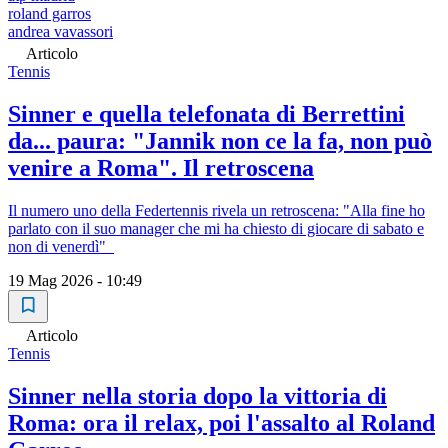
roland garros
andrea vavassori
Articolo
Tennis
Sinner e quella telefonata di Berrettini
da... paura: "Jannik non ce la fa, non può
venire a Roma". Il retroscena
Il numero uno della Federtennis rivela un retroscena: "Alla fine ho
parlato con il suo manager che mi ha chiesto di giocare di sabato e
non di venerdì"
19 Mag 2026 - 10:49
Articolo
Tennis
Sinner nella storia dopo la vittoria di
Roma: ora il relax, poi l'assalto al Roland