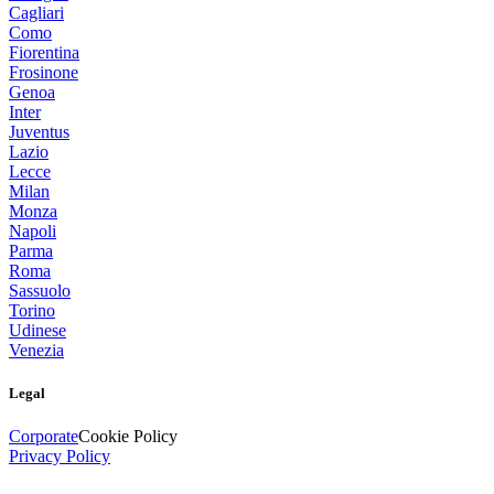
Cagliari
Como
Fiorentina
Frosinone
Genoa
Inter
Juventus
Lazio
Lecce
Milan
Monza
Napoli
Parma
Roma
Sassuolo
Torino
Udinese
Venezia
Legal
Corporate
Cookie Policy
Privacy Policy