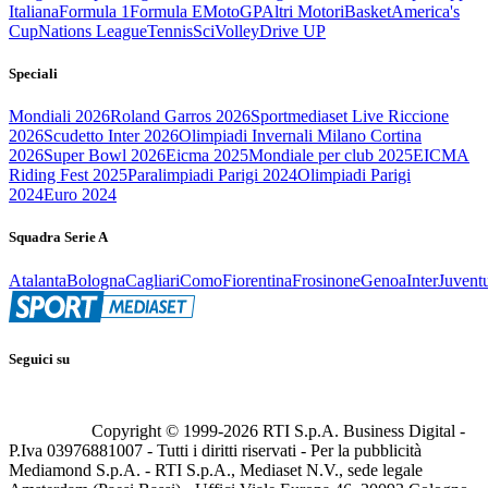
Italiana
Formula 1
Formula E
MotoGP
Altri Motori
Basket
America's
Cup
Nations League
Tennis
Sci
Volley
Drive UP
Speciali
Mondiali 2026
Roland Garros 2026
Sportmediaset Live Riccione
2026
Scudetto Inter 2026
Olimpiadi Invernali Milano Cortina
2026
Super Bowl 2026
Eicma 2025
Mondiale per club 2025
EICMA
Riding Fest 2025
Paralimpiadi Parigi 2024
Olimpiadi Parigi
2024
Euro 2024
Squadra Serie A
Atalanta
Bologna
Cagliari
Como
Fiorentina
Frosinone
Genoa
Inter
Juvent
Seguici su
Copyright © 1999-
2026
RTI S.p.A. Business Digital -
P.Iva 03976881007 - Tutti i diritti riservati - Per la pubblicità
Mediamond S.p.A. - RTI S.p.A., Mediaset N.V., sede legale