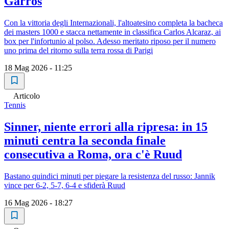
Garros
Con la vittoria degli Internazionali, l'altoatesino completa la bacheca
dei masters 1000 e stacca nettamente in classifica Carlos Alcaraz, ai
box per l'infortunio al polso. Adesso meritato riposo per il numero
uno prima del ritorno sulla terra rossa di Parigi
18 Mag 2026 - 11:25
Articolo
Tennis
Sinner, niente errori alla ripresa: in 15
minuti centra la seconda finale
consecutiva a Roma, ora c'è Ruud
Bastano quindici minuti per piegare la resistenza del russo: Jannik
vince per 6-2, 5-7, 6-4 e sfiderà Ruud
16 Mag 2026 - 18:27