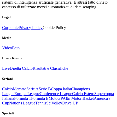
sistemi di intelligenza artificiale generativa. È altresì fatto divieto
espresso di utilizzare mezzi automatizzati di data scraping.
Legal
Corporate
Privacy Policy
Cookie Policy
Media
Video
Foto
Live e Risultati
Live
Diretta Calcio
Risultati e Classifiche
Sezioni
Calcio
Mercato
Serie A
Serie B
Coppa Italia
Champions
League
Europa League
Conference League
Calcio Estero
Supercoppa
Italiana
Formula 1
Formula E
MotoGP
Altri Motori
Basket
America's
Cup
Nations League
Tennis
Sci
Volley
Drive UP
Speciali