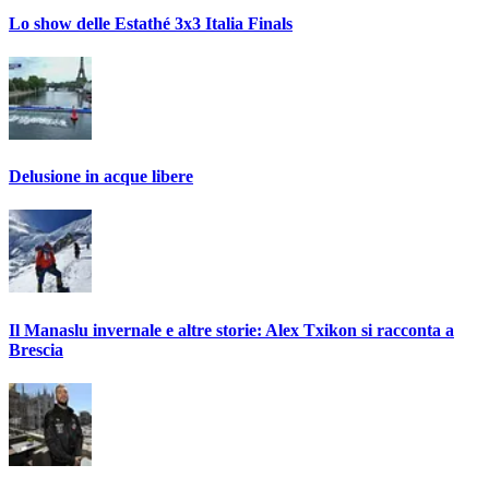
Lo show delle Estathé 3x3 Italia Finals
Delusione in acque libere
Il Manaslu invernale e altre storie: Alex Txikon si racconta a
Brescia