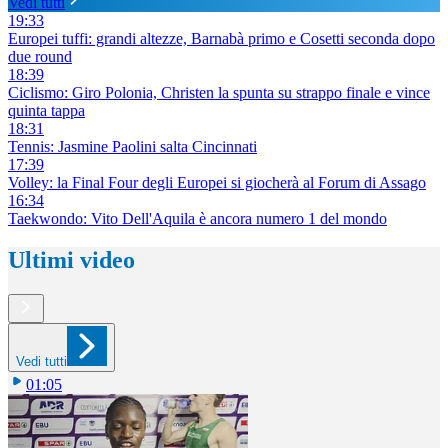
Vedi tutti
19:33
Europei tuffi: grandi altezze, Barnabà primo e Cosetti seconda dopo
due round
18:39
Ciclismo: Giro Polonia, Christen la spunta su strappo finale e vince
quinta tappa
18:31
Tennis: Jasmine Paolini salta Cincinnati
17:39
Volley: la Final Four degli Europei si giocherà al Forum di Assago
16:34
Taekwondo: Vito Dell'Aquila è ancora numero 1 del mondo
Ultimi video
Vedi tutti
01:05