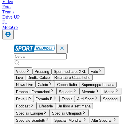
Video
Foto
Tennis
Drive UP
F1
MotoGp
Video
Pressing
Sportmediaset XXL
Foto
Live
Diretta Calcio
Risultati e Classifiche
News Live
Calcio
Coppa Italia
Supercoppa Italiana
Probabili Formazioni
Squadre
Mercato
Motori
Drive UP
Formula E
Tennis
Altri Sport
Sondaggi
Podcast
Lifestyle
Un libro a settimana
Speciali Europei
Speciali Olimpiadi
Speciale Scudetti
Speciali Mondiali
Altri Speciali