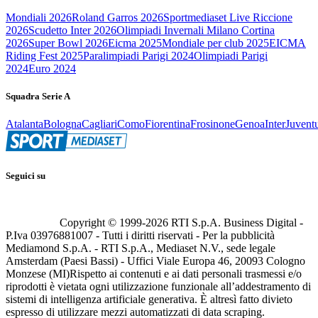
Mondiali 2026
Roland Garros 2026
Sportmediaset Live Riccione
2026
Scudetto Inter 2026
Olimpiadi Invernali Milano Cortina
2026
Super Bowl 2026
Eicma 2025
Mondiale per club 2025
EICMA
Riding Fest 2025
Paralimpiadi Parigi 2024
Olimpiadi Parigi
2024
Euro 2024
Squadra Serie A
Atalanta
Bologna
Cagliari
Como
Fiorentina
Frosinone
Genoa
Inter
Juvent
Seguici su
Copyright © 1999-
2026
RTI S.p.A. Business Digital -
P.Iva 03976881007 - Tutti i diritti riservati - Per la pubblicità
Mediamond S.p.A. - RTI S.p.A., Mediaset N.V., sede legale
Amsterdam (Paesi Bassi) - Uffici Viale Europa 46, 20093 Cologno
Monzese (MI)
Rispetto ai contenuti e ai dati personali trasmessi e/o
riprodotti è vietata ogni utilizzazione funzionale all’addestramento di
sistemi di intelligenza artificiale generativa. È altresì fatto divieto
espresso di utilizzare mezzi automatizzati di data scraping.