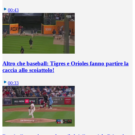
00:43
Altro che baseball: Tigres e Orioles fanno partire la
caccia allo scoiattolo!
00:33