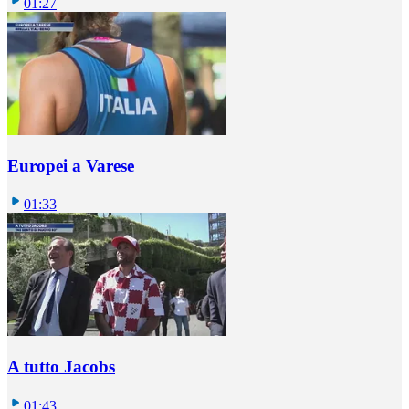
01:27
Europei a Varese
01:33
A tutto Jacobs
01:43