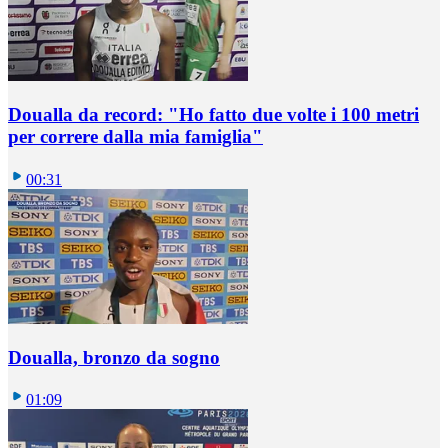
Doualla da record: "Ho fatto due volte i 100 metri
per correre dalla mia famiglia"
00:31
Doualla, bronzo da sogno
01:09