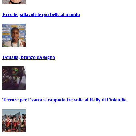
Ecco le pallavoliste più belle al mondo
Doualla, bronzo da sogno
Terrore per Evans: si cappotta tre volte al Rally di Finlandia