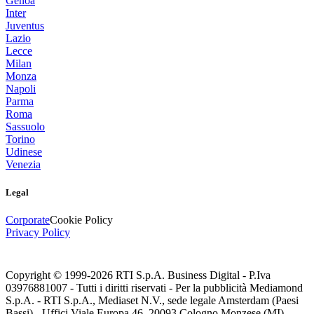
Genoa
Inter
Juventus
Lazio
Lecce
Milan
Monza
Napoli
Parma
Roma
Sassuolo
Torino
Udinese
Venezia
Legal
Corporate
Cookie Policy
Privacy Policy
Copyright © 1999-
2026
RTI S.p.A. Business Digital - P.Iva
03976881007 - Tutti i diritti riservati - Per la pubblicità Mediamond
S.p.A. - RTI S.p.A., Mediaset N.V., sede legale Amsterdam (Paesi
Bassi) - Uffici Viale Europa 46, 20093 Cologno Monzese (MI)