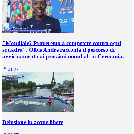
"Mondiale? Proveremo a competere contro ogni
squadra". Olbis Andrè racconta il percorso di
avvicinamento ai prossimi mondiali in Germania.
01:27
Delusione in acque libere