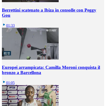
Berrettini scatenato a Ibiza in consolle con Peggy
Gou
01:33
Europei arrampicata: Camilla Moroni conquista il
bronzo a Barcellona
01:05