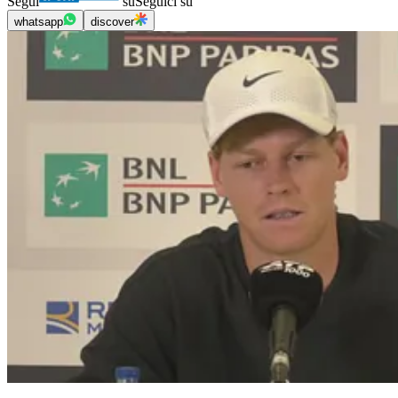
Segui
su
Seguici su
whatsapp
discover