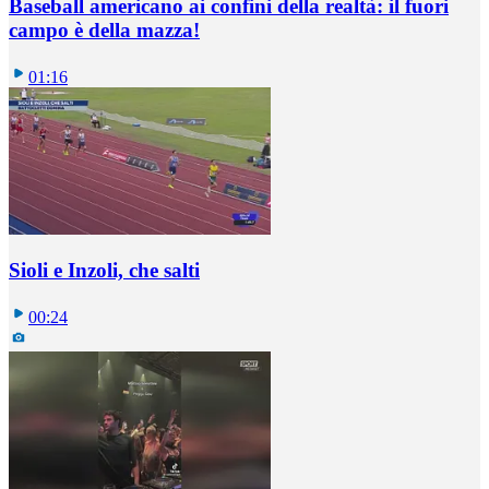
Baseball americano ai confini della realtà: il fuori
campo è della mazza!
01:16
Sioli e Inzoli, che salti
00:24