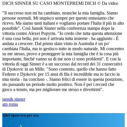
DICH SINNER SU CASO MONTEPREMI DICH © Da video
"Il successo non mi ha cambiato, neanche la mia famiglia. Siamo
persone normali. Mi stupisco sempre per questo entusiamo che
ricevo. Ma siamo tanti italiani e vogliamo portare l'Italia il più in alto
possibile". Così Jannik Sinner nella conferenza stampa dopo la
vittoria contro Alexei Popyrin. "Io credo che tutta questa attenzione
è una cosa bella, poi non è arrivata tutta insieme - ha aggiunto - È
andata a crescere. Dal primo slam vinto in Australia è un po'
cambiata l'Italia, ma io gestisco tutto in modo naturale. Mi concentro
su me stesso, provo a proteggere la mia famiglia che è la cosa più
importante, finché vanno su di me non ci sono problemi". E con la
vittoria di oggi Sinner è a un successo dal record dei 31 consecutivi
di Djokovic in un Mille. "Sono contento, quello che hanno fatto
Federer e Djokovic per 15 anni di fila è incredibile ma io faccio la
mia storia - ha concluso -. Siamo felici di essere in questa posizione,
sto passando un periodo molto positivo. Non è per i record che
gioco a tennis, ma per migliorare me stesso e divertirmi".
jannik sinner
atp roma
Altri Sport ora per ora