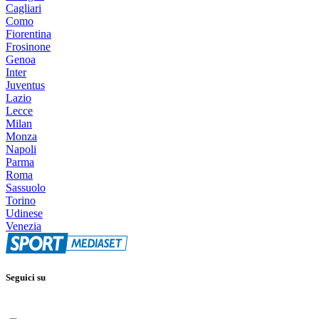
Cagliari
Como
Fiorentina
Frosinone
Genoa
Inter
Juventus
Lazio
Lecce
Milan
Monza
Napoli
Parma
Roma
Sassuolo
Torino
Udinese
Venezia
Seguici su