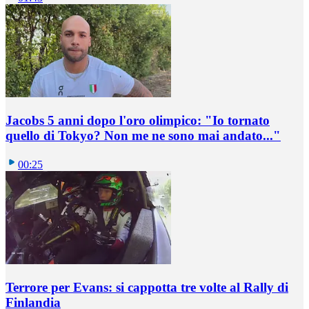
Jacobs 5 anni dopo l'oro olimpico: "Io tornato
quello di Tokyo? Non me ne sono mai andato..."
00:25
Terrore per Evans: si cappotta tre volte al Rally di
Finlandia