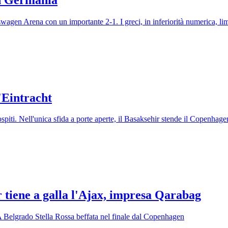
wagen Arena con un importante 2-1. I greci, in inferiorità numerica, li
'Eintracht
ospiti. Nell'unica sfida a porte aperte, il Basaksehir stende il Copenhage
tiene a galla l'Ajax, impresa Qarabag
 A Belgrado Stella Rossa beffata nel finale dal Copenhagen