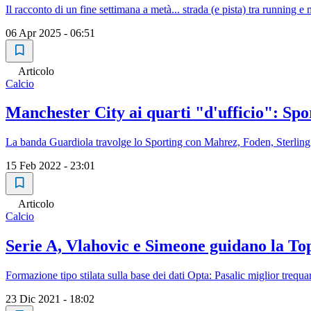
Il racconto di un fine settimana a metà... strada (e pista) tra running e 
06 Apr 2025 - 06:51
Articolo
Calcio
Manchester City ai quarti "d'ufficio": Spo
La banda Guardiola travolge lo Sporting con Mahrez, Foden, Sterling 
15 Feb 2022 - 23:01
Articolo
Calcio
Serie A, Vlahovic e Simeone guidano la Top
Formazione tipo stilata sulla base dei dati Opta: Pasalic miglior trequar
23 Dic 2021 - 18:02