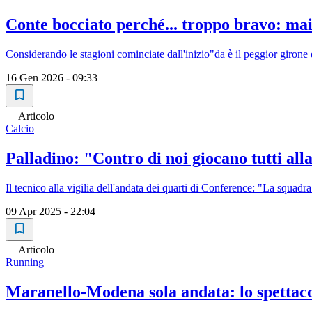
Conte bocciato perché... troppo bravo: mai
Considerando le stagioni cominciate dall'inizio"da è il peggior girone
16 Gen 2026 - 09:33
Articolo
Calcio
Palladino: "Contro di noi giocano tutti al
Il tecnico alla vigilia dell'andata dei quarti di Conference: "La squadr
09 Apr 2025 - 22:04
Articolo
Running
Maranello-Modena sola andata: lo spettac