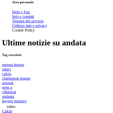
Area personale
Help e Faq
Info e contatti
Termini del servizio
Utilizzo dati e privacy
Cookie Policy
Ultime notizie su
andata
Tag correlati:
europa league
ottavi
calcio
champions league
arsenal
serie a
villarreal
atalanta
bayern monaco
video
Calcio