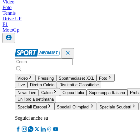
Video
Foto
Tennis
Drive UP
F1
MotoGp
Video
Pressing
Sportmediaset XXL
Foto
Live
Diretta Calcio
Risultati e Classifiche
News Live
Calcio
Coppa Italia
Supercoppa Italiana
Proba
Un libro a settimana
Speciali Europei
Speciali Olimpiadi
Speciale Scudetti
Seguici anche su