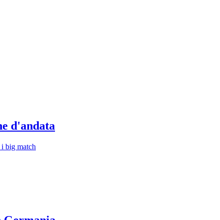
one d'andata
 i big match
in Germania