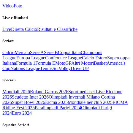
Video
Foto
Live e Risultati
Live
Diretta Calcio
Risultati e Classifiche
Sezioni
Calcio
Mercato
Serie A
Serie B
Coppa Italia
Champions
League
Europa League
Conference League
Calcio Estero
Supercoppa
Italiana
Formula 1
Formula E
MotoGP
Altri Motori
Basket
America's
Cup
Nations League
Tennis
Sci
Volley
Drive UP
Speciali
Mondiali 2026
Roland Garros 2026
Sportmediaset Live Riccione
2026
Scudetto Inter 2026
Olimpiadi Invernali Milano Cortina
2026
Super Bowl 2026
Eicma 2025
Mondiale per club 2025
EICMA
Riding Fest 2025
Paralimpiadi Parigi 2024
Olimpiadi Parigi
2024
Euro 2024
Squadra Serie A