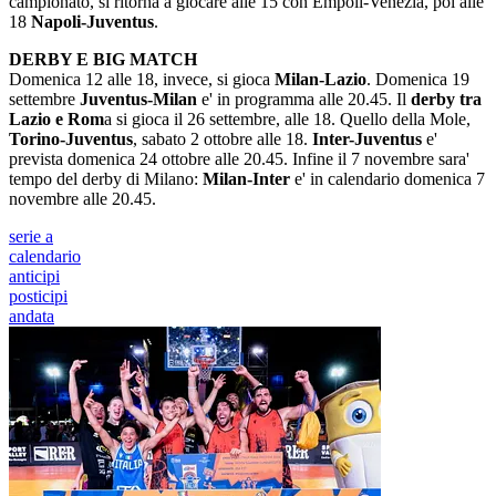
campionato, si ritorna a giocare alle 15 con Empoli-Venezia, poi alle
18
Napoli-Juventus
.
DERBY E BIG MATCH
Domenica 12 alle 18, invece, si gioca
Milan-Lazio
. Domenica 19
settembre
Juventus-Milan
e' in programma alle 20.45. Il
derby tra
Lazio e Rom
a si gioca il 26 settembre, alle 18. Quello della Mole,
Torino-Juventus
, sabato 2 ottobre alle 18.
Inter-Juventus
e'
prevista domenica 24 ottobre alle 20.45. Infine il 7 novembre sara'
tempo del derby di Milano:
Milan-Inter
e' in calendario domenica 7
novembre alle 20.45.
serie a
calendario
anticipi
posticipi
andata