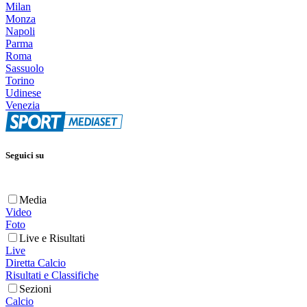
Milan
Monza
Napoli
Parma
Roma
Sassuolo
Torino
Udinese
Venezia
Seguici su
Media
Video
Foto
Live e Risultati
Live
Diretta Calcio
Risultati e Classifiche
Sezioni
Calcio