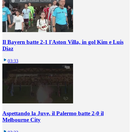
Il Bayern batte 2-1 l'Aston Villa, in gol Kim e Luis
Diaz
03:33
Aspettando la Juve, il Palermo batte 2-0 il
Melbourne City