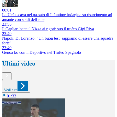
00:01
La Uefa scava nel passato di Infantino: indagine su risarcimento ad
amante con soldi dell'ente
23:55
Il Cagliari batte il Nizza ai rigori: suo il trofeo Gigi Riva
23:49
Napoli, Di Lorenzo: "Un buon test, sappiamo di essere una squadra
forte"
23:40
Genoa ko con il Deportivo nel Trofeo Spagnolo
Ultimi video
Vedi tutti
01:33