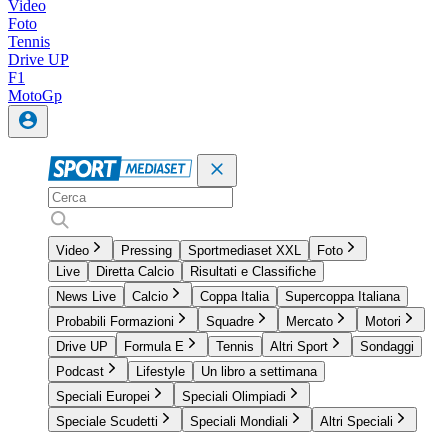
Video
Foto
Tennis
Drive UP
F1
MotoGp
Video
Pressing
Sportmediaset XXL
Foto
Live
Diretta Calcio
Risultati e Classifiche
News Live
Calcio
Coppa Italia
Supercoppa Italiana
Probabili Formazioni
Squadre
Mercato
Motori
Drive UP
Formula E
Tennis
Altri Sport
Sondaggi
Podcast
Lifestyle
Un libro a settimana
Speciali Europei
Speciali Olimpiadi
Speciale Scudetti
Speciali Mondiali
Altri Speciali