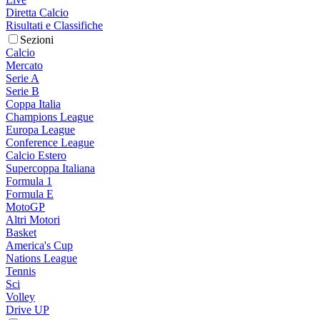
Diretta Calcio
Risultati e Classifiche
Sezioni
Calcio
Mercato
Serie A
Serie B
Coppa Italia
Champions League
Europa League
Conference League
Calcio Estero
Supercoppa Italiana
Formula 1
Formula E
MotoGP
Altri Motori
Basket
America's Cup
Nations League
Tennis
Sci
Volley
Drive UP