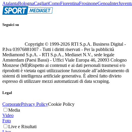
Atalanta
Bologna
Cagliari
Como
Fiorentina
Frosinone
Genoa
Inter
Juvent
Seguici su
Copyright © 1999-
2026
RTI S.p.A. Business Digital -
P.Iva 03976881007 - Tutti i diritti riservati - Per la pubblicità
Mediamond S.p.A. - RTI S.p.A., Mediaset N.V., sede legale
Amsterdam (Paesi Bassi) - Uffici Viale Europa 46, 20093 Cologno
Monzese (MI)
Rispetto ai contenuti e ai dati personali trasmessi e/o
riprodotti è vietata ogni utilizzazione funzionale all’addestramento di
sistemi di intelligenza artificiale generativa. È altresì fatto divieto
espresso di utilizzare mezzi automatizzati di data scraping.
Legal
Corporate
Privacy Policy
Cookie Policy
Media
Video
Foto
Live e Risultati
Live