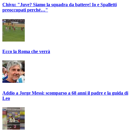
Chivu: "Juve? Siamo la squadra da battere! Io e Spalletti
preoccupati perché…"
Ecco la Roma che verrà
Addio a Jorge Messi: scomparso a 68 anni il padre e la guida di
Leo