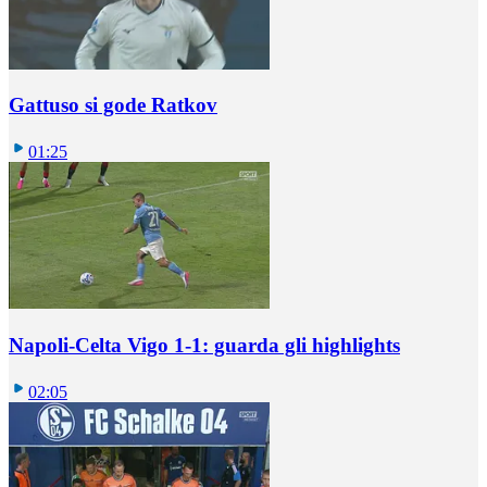
Gattuso si gode Ratkov
01:25
Napoli-Celta Vigo 1-1: guarda gli highlights
02:05