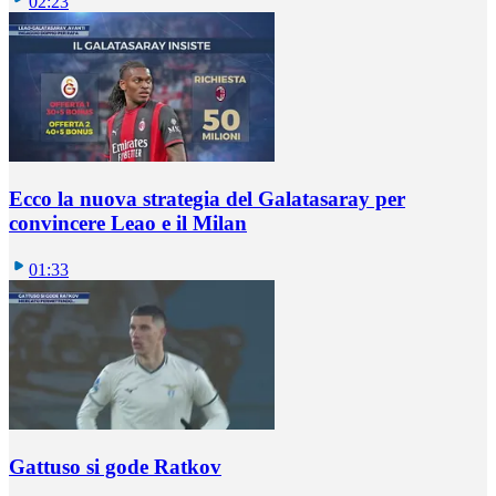
02:23
Ecco la nuova strategia del Galatasaray per
convincere Leao e il Milan
01:33
Gattuso si gode Ratkov