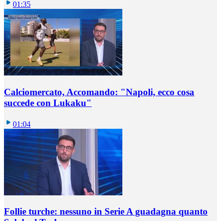
01:35
Calciomercato, Accomando: "Napoli, ecco cosa
succede con Lukaku"
01:04
Follie turche: nessuno in Serie A guadagna quanto