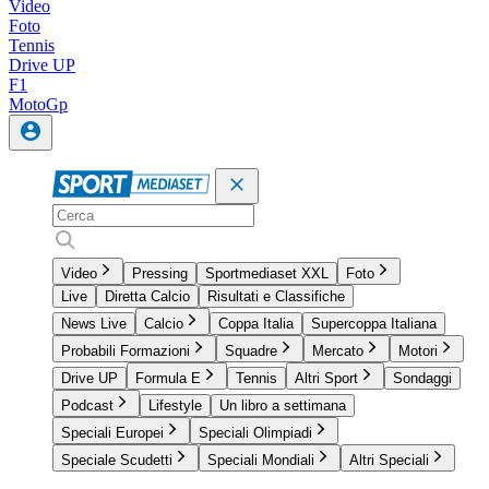
Video
Foto
Tennis
Drive UP
F1
MotoGp
Video
Pressing
Sportmediaset XXL
Foto
Live
Diretta Calcio
Risultati e Classifiche
News Live
Calcio
Coppa Italia
Supercoppa Italiana
Probabili Formazioni
Squadre
Mercato
Motori
Drive UP
Formula E
Tennis
Altri Sport
Sondaggi
Podcast
Lifestyle
Un libro a settimana
Speciali Europei
Speciali Olimpiadi
Speciale Scudetti
Speciali Mondiali
Altri Speciali