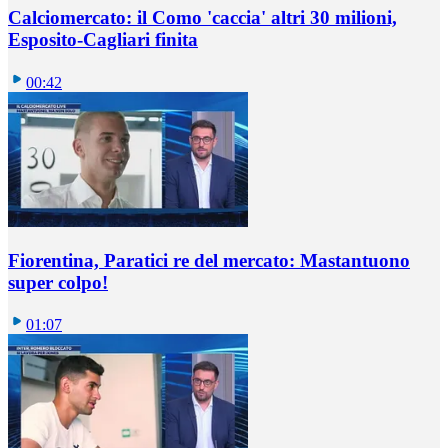
Calciomercato: il Como 'caccia' altri 30 milioni,
Esposito-Cagliari finita
00:42
Fiorentina, Paratici re del mercato: Mastantuono
super colpo!
01:07