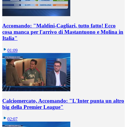
Accomando: "Maldini-Cagliari, tutto fatto! Ecco
cosa manca per l'arrivo di Mastantuono e Molina in
Italia"
01:09
Calciomercato, Accomando: "L'Inter punta un altro
big della Premier League"
02:07