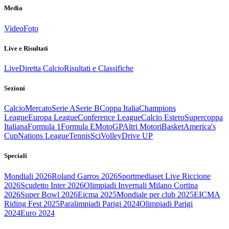
Media
Video
Foto
Live e Risultati
Live
Diretta Calcio
Risultati e Classifiche
Sezioni
Calcio
Mercato
Serie A
Serie B
Coppa Italia
Champions
League
Europa League
Conference League
Calcio Estero
Supercoppa
Italiana
Formula 1
Formula E
MotoGP
Altri Motori
Basket
America's
Cup
Nations League
Tennis
Sci
Volley
Drive UP
Speciali
Mondiali 2026
Roland Garros 2026
Sportmediaset Live Riccione
2026
Scudetto Inter 2026
Olimpiadi Invernali Milano Cortina
2026
Super Bowl 2026
Eicma 2025
Mondiale per club 2025
EICMA
Riding Fest 2025
Paralimpiadi Parigi 2024
Olimpiadi Parigi
2024
Euro 2024