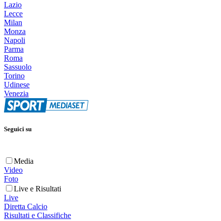
Lazio
Lecce
Milan
Monza
Napoli
Parma
Roma
Sassuolo
Torino
Udinese
Venezia
Seguici su
Media
Video
Foto
Live e Risultati
Live
Diretta Calcio
Risultati e Classifiche