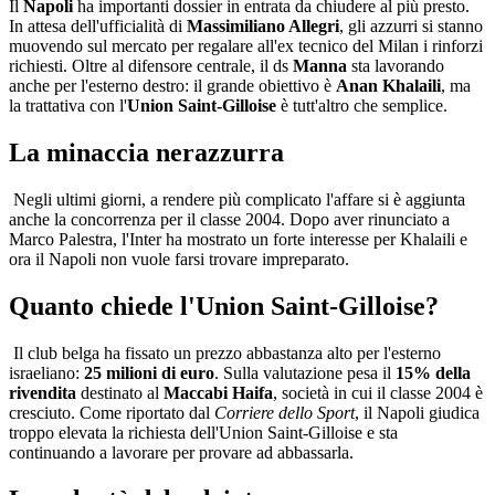
Il
Napoli
ha importanti dossier in entrata da chiudere al più presto.
In attesa dell'ufficialità di
Massimiliano Allegri
, gli azzurri si stanno
muovendo sul mercato per regalare all'ex tecnico del Milan i rinforzi
richiesti. Oltre al difensore centrale, il ds
Manna
sta lavorando
anche per l'esterno destro: il grande obiettivo è
Anan Khalaili
, ma
la trattativa con l'
Union Saint-Gilloise
è tutt'altro che semplice.
La minaccia nerazzurra
Negli ultimi giorni, a rendere più complicato l'affare si è aggiunta
anche la concorrenza per il classe 2004. Dopo aver rinunciato a
Marco Palestra, l'Inter ha mostrato un forte interesse per Khalaili e
ora il Napoli non vuole farsi trovare impreparato.
Quanto chiede l'Union Saint-Gilloise?
Il club belga ha fissato un prezzo abbastanza alto per l'esterno
israeliano:
25 milioni di euro
. Sulla valutazione pesa il
15% della
rivendita
destinato al
Maccabi Haifa
, società in cui il classe 2004 è
cresciuto. Come riportato dal
Corriere dello Sport
, il Napoli giudica
troppo elevata la richiesta dell'Union Saint-Gilloise e sta
continuando a lavorare per provare ad abbassarla.