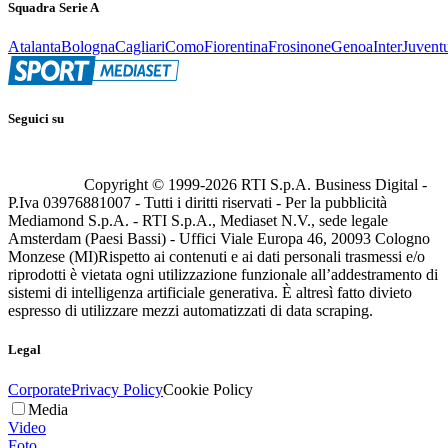
Squadra Serie A
Atalanta
Bologna
Cagliari
Como
Fiorentina
Frosinone
Genoa
Inter
Juvent
Seguici su
Copyright © 1999-
2026
RTI S.p.A. Business Digital -
P.Iva 03976881007 - Tutti i diritti riservati - Per la pubblicità
Mediamond S.p.A. - RTI S.p.A., Mediaset N.V., sede legale
Amsterdam (Paesi Bassi) - Uffici Viale Europa 46, 20093 Cologno
Monzese (MI)
Rispetto ai contenuti e ai dati personali trasmessi e/o
riprodotti è vietata ogni utilizzazione funzionale all’addestramento di
sistemi di intelligenza artificiale generativa. È altresì fatto divieto
espresso di utilizzare mezzi automatizzati di data scraping.
Legal
Corporate
Privacy Policy
Cookie Policy
Media
Video
Foto