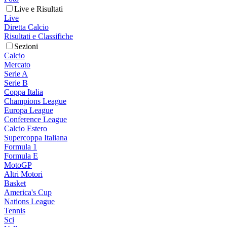
Live e Risultati
Live
Diretta Calcio
Risultati e Classifiche
Sezioni
Calcio
Mercato
Serie A
Serie B
Coppa Italia
Champions League
Europa League
Conference League
Calcio Estero
Supercoppa Italiana
Formula 1
Formula E
MotoGP
Altri Motori
Basket
America's Cup
Nations League
Tennis
Sci