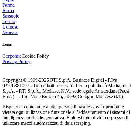
Parma
Roma
Sassuolo
Torino
Udinese
Venezia
Legal
Corporate
Cookie Policy
Privacy Policy
Copyright © 1999-
2026
RTI S.p.A. Business Digital - P.Iva
03976881007 - Tutti i diritti riservati - Per la pubblicità Mediamond
S.p.A. - RTI S.p.A., Mediaset N.V., sede legale Amsterdam (Paesi
Bassi) - Uffici Viale Europa 46, 20093 Cologno Monzese (MI)
Rispetto ai contenuti e ai dati personali trasmessi e/o riprodotti è
vietata ogni utilizzazione funzionale all’addestramento di sistemi di
intelligenza artificiale generativa. È altresì fatto divieto espresso di
utilizzare mezzi automatizzati di data scraping.