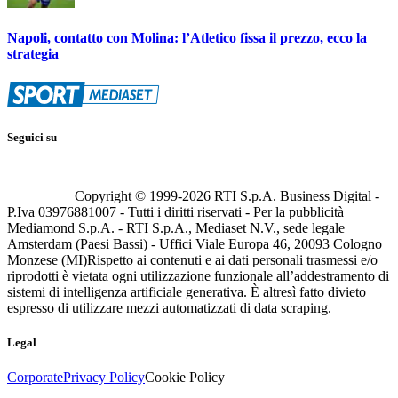
Napoli, contatto con Molina: l’Atletico fissa il prezzo, ecco la
strategia
Seguici su
Copyright © 1999-
2026
RTI S.p.A. Business Digital -
P.Iva 03976881007 - Tutti i diritti riservati - Per la pubblicità
Mediamond S.p.A. - RTI S.p.A., Mediaset N.V., sede legale
Amsterdam (Paesi Bassi) - Uffici Viale Europa 46, 20093 Cologno
Monzese (MI)
Rispetto ai contenuti e ai dati personali trasmessi e/o
riprodotti è vietata ogni utilizzazione funzionale all’addestramento di
sistemi di intelligenza artificiale generativa. È altresì fatto divieto
espresso di utilizzare mezzi automatizzati di data scraping.
Legal
Corporate
Privacy Policy
Cookie Policy