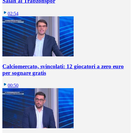
Salah al Trabzonspor
02:54
Calciomercato, svincolati: 12 giocatori a zero euro
per sognare gratis
00:50