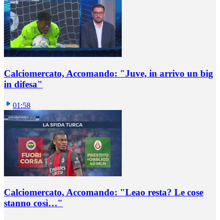
Calciomercato, Accomando: "Juve, in arrivo un big
in difesa"
01:58
Calciomercato, Accomando: "Leao resta? Le cose
stanno così…"