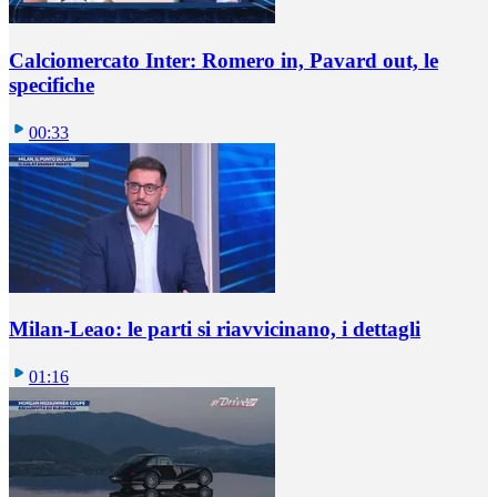
Calciomercato Inter: Romero in, Pavard out, le
specifiche
00:33
Milan-Leao: le parti si riavvicinano, i dettagli
01:16