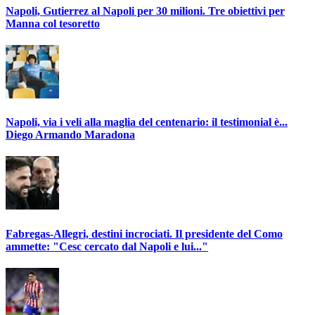
Napoli, Gutierrez al Napoli per 30 milioni. Tre obiettivi per
Manna col tesoretto
Napoli, via i veli alla maglia del centenario: il testimonial è...
Diego Armando Maradona
Fabregas-Allegri, destini incrociati. Il presidente del Como
ammette: "Cesc cercato dal Napoli e lui..."