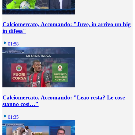
Calciomercato, Accomando: "Juve, in arrivo un big
in difesa"
01:58
Calciomercato, Accomando: "Leao resta? Le cose
stanno così…"
01:35