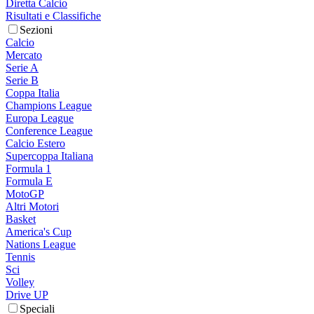
Diretta Calcio
Risultati e Classifiche
Sezioni
Calcio
Mercato
Serie A
Serie B
Coppa Italia
Champions League
Europa League
Conference League
Calcio Estero
Supercoppa Italiana
Formula 1
Formula E
MotoGP
Altri Motori
Basket
America's Cup
Nations League
Tennis
Sci
Volley
Drive UP
Speciali