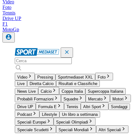
Video
Foto
Tennis
Drive UP
F1
MotoGp
Video
Pressing
Sportmediaset XXL
Foto
Live
Diretta Calcio
Risultati e Classifiche
News Live
Calcio
Coppa Italia
Supercoppa Italiana
Probabili Formazioni
Squadre
Mercato
Motori
Drive UP
Formula E
Tennis
Altri Sport
Sondaggi
Podcast
Lifestyle
Un libro a settimana
Speciali Europei
Speciali Olimpiadi
Speciale Scudetti
Speciali Mondiali
Altri Speciali