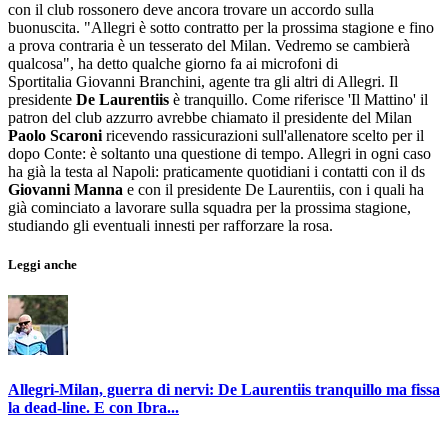
con il club rossonero deve ancora trovare un accordo sulla
buonuscita. "Allegri è sotto contratto per la prossima stagione e fino
a prova contraria è un tesserato del Milan. Vedremo se cambierà
qualcosa", ha detto qualche giorno fa ai microfoni di
Sportitalia Giovanni Branchini, agente tra gli altri di Allegri. Il
presidente
De Laurentiis
è tranquillo. Come riferisce 'Il Mattino' il
patron del club azzurro avrebbe chiamato il presidente del Milan
Paolo Scaroni
ricevendo rassicurazioni sull'allenatore scelto per il
dopo Conte: è soltanto una questione di tempo. Allegri in ogni caso
ha già la testa al Napoli: praticamente quotidiani i contatti con il ds
Giovanni Manna
e con il presidente De Laurentiis, con i quali ha
già cominciato a lavorare sulla squadra per la prossima stagione,
studiando gli eventuali innesti per rafforzare la rosa.
Leggi anche
Allegri-Milan, guerra di nervi: De Laurentiis tranquillo ma fissa
la dead-line. E con Ibra...