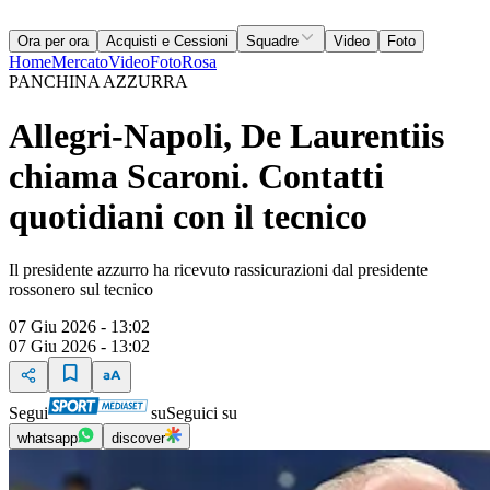
Ora per ora
Acquisti e Cessioni
Squadre
Video
Foto
Home
Mercato
Video
Foto
Rosa
PANCHINA AZZURRA
Allegri-Napoli, De Laurentiis
chiama Scaroni. Contatti
quotidiani con il tecnico
Il presidente azzurro ha ricevuto rassicurazioni dal presidente
rossonero sul tecnico
07 Giu 2026 - 13:02
07 Giu 2026 - 13:02
Segui
su
Seguici su
whatsapp
discover