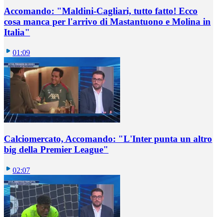
Accomando: "Maldini-Cagliari, tutto fatto! Ecco
cosa manca per l'arrivo di Mastantuono e Molina in
Italia"
01:09
Calciomercato, Accomando: "L'Inter punta un altro
big della Premier League"
02:07