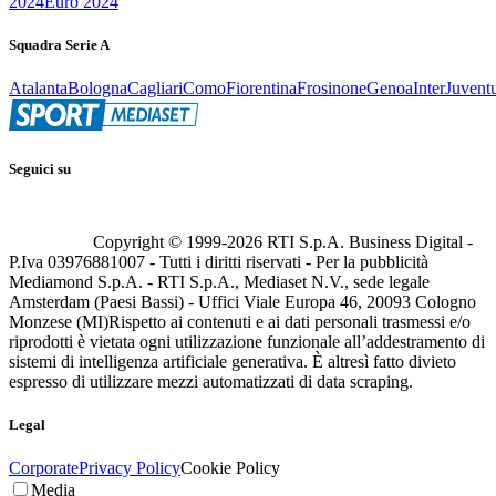
2024
Euro 2024
Squadra Serie A
Atalanta
Bologna
Cagliari
Como
Fiorentina
Frosinone
Genoa
Inter
Juvent
Seguici su
Copyright © 1999-
2026
RTI S.p.A. Business Digital -
P.Iva 03976881007 - Tutti i diritti riservati - Per la pubblicità
Mediamond S.p.A. - RTI S.p.A., Mediaset N.V., sede legale
Amsterdam (Paesi Bassi) - Uffici Viale Europa 46, 20093 Cologno
Monzese (MI)
Rispetto ai contenuti e ai dati personali trasmessi e/o
riprodotti è vietata ogni utilizzazione funzionale all’addestramento di
sistemi di intelligenza artificiale generativa. È altresì fatto divieto
espresso di utilizzare mezzi automatizzati di data scraping.
Legal
Corporate
Privacy Policy
Cookie Policy
Media