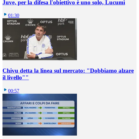
Juve, per la difesa l'obiettivo è uno solo, Lucumì
01:30
Chivu detta la linea sul mercato: "Dobbiamo alzare
il livello""
00:57