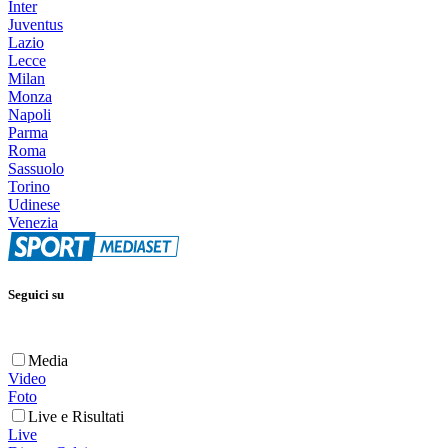
Inter
Juventus
Lazio
Lecce
Milan
Monza
Napoli
Parma
Roma
Sassuolo
Torino
Udinese
Venezia
Seguici su
Media
Video
Foto
Live e Risultati
Live