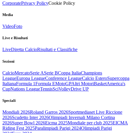
Corporate
Privacy Policy
Cookie Policy
Media
Video
Foto
Live e Risultati
Live
Diretta Calcio
Risultati e Classifiche
Sezioni
Calcio
Mercato
Serie A
Serie B
Coppa Italia
Champions
League
Europa League
Conference League
Calcio Estero
Supercoppa
Italiana
Formula 1
Formula E
MotoGP
Altri Motori
Basket
America's
Cup
Nations League
Tennis
Sci
Volley
Drive UP
Speciali
Mondiali 2026
Roland Garros 2026
Sportmediaset Live Riccione
2026
Scudetto Inter 2026
Olimpiadi Invernali Milano Cortina
2026
Super Bowl 2026
Eicma 2025
Mondiale per club 2025
EICMA
Riding Fest 2025
Paralimpiadi Parigi 2024
Olimpiadi Parigi