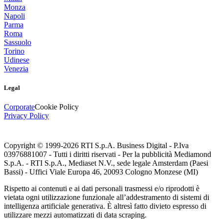
Monza
Napoli
Parma
Roma
Sassuolo
Torino
Udinese
Venezia
Legal
Corporate
Cookie Policy
Privacy Policy
Copyright © 1999-
2026
RTI S.p.A. Business Digital - P.Iva
03976881007 - Tutti i diritti riservati - Per la pubblicità Mediamond
S.p.A. - RTI S.p.A., Mediaset N.V., sede legale Amsterdam (Paesi
Bassi) - Uffici Viale Europa 46, 20093 Cologno Monzese (MI)
Rispetto ai contenuti e ai dati personali trasmessi e/o riprodotti è
vietata ogni utilizzazione funzionale all’addestramento di sistemi di
intelligenza artificiale generativa. È altresì fatto divieto espresso di
utilizzare mezzi automatizzati di data scraping.