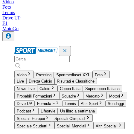
Video
Foto
Tennis
Drive UP
F1
MotoGp
Video
Pressing
Sportmediaset XXL
Foto
Live
Diretta Calcio
Risultati e Classifiche
News Live
Calcio
Coppa Italia
Supercoppa Italiana
Probabili Formazioni
Squadre
Mercato
Motori
Drive UP
Formula E
Tennis
Altri Sport
Sondaggi
Podcast
Lifestyle
Un libro a settimana
Speciali Europei
Speciali Olimpiadi
Speciale Scudetti
Speciali Mondiali
Altri Speciali