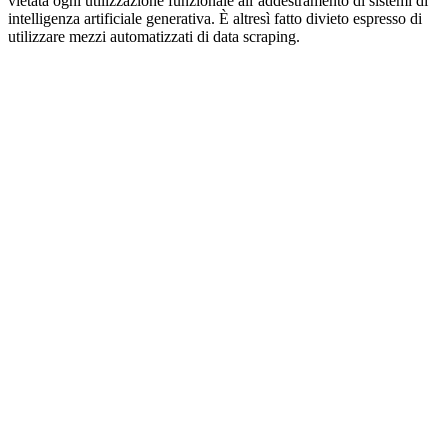
vietata ogni utilizzazione funzionale all’addestramento di sistemi di
intelligenza artificiale generativa. È altresì fatto divieto espresso di
utilizzare mezzi automatizzati di data scraping.