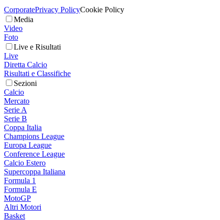
Corporate
Privacy Policy
Cookie Policy
Media
Video
Foto
Live e Risultati
Live
Diretta Calcio
Risultati e Classifiche
Sezioni
Calcio
Mercato
Serie A
Serie B
Coppa Italia
Champions League
Europa League
Conference League
Calcio Estero
Supercoppa Italiana
Formula 1
Formula E
MotoGP
Altri Motori
Basket