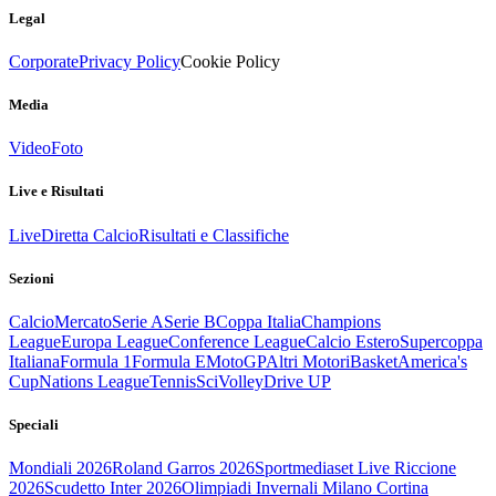
Legal
Corporate
Privacy Policy
Cookie Policy
Media
Video
Foto
Live e Risultati
Live
Diretta Calcio
Risultati e Classifiche
Sezioni
Calcio
Mercato
Serie A
Serie B
Coppa Italia
Champions
League
Europa League
Conference League
Calcio Estero
Supercoppa
Italiana
Formula 1
Formula E
MotoGP
Altri Motori
Basket
America's
Cup
Nations League
Tennis
Sci
Volley
Drive UP
Speciali
Mondiali 2026
Roland Garros 2026
Sportmediaset Live Riccione
2026
Scudetto Inter 2026
Olimpiadi Invernali Milano Cortina