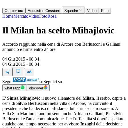
Ora per ora
Acquisti e Cessioni
Squadre
Video
Foto
Home
Mercato
Video
Foto
Rosa
Il Milan ha scelto Mihajlovic
Accordo raggiunto nella cena di Arcore con Berlusconi e Galliani:
annuncio e firma entro 24 ore
04 Giu 2015 - 08:34
04 Giu 2015 - 08:34
Segui
su
Seguici su
whatsapp
discover
E'
Sinisa Mihajlovic
il nuovo allenatore del
Milan
. Il serbo, ospite a
cena di
Silvio Berlusconi
nella villa di Arcore, ha convinto il
presidente che ha deciso di affidare a lui la rinascita rossonera. A
Villa San Martino erano presenti anche Adriano Galliani, Piersilvio
Berlusconi e l'area comunicazione. Per l'ufficialità si dovrà aspettare
qualche ora, tempo necessario per avvisare
Inzaghi
della decisione