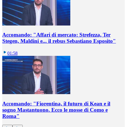
Accomando: "Affari di mercato: Strefezza, Ter
Stegen, Maldini e... il rebus Sebastiano Esposito"
01:58
Accomando: "Fiorentina, il futuro di Kean e il
sogno Mastantuono. Ecco le mosse di Como e
Roma"