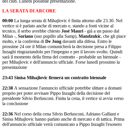
del club. Lunedì possibile presentazione.
LA SERATA DI ARCORE
00:00
La lunga serata di Mihajlovic è finita attorno alle 23.30. Nel
vertice si è parlato anche di mercato e, stando a fonti vicine al
tecnico, il serbo avrebbe chiesto
José Mauri
- già a un passo dal
Milan -,
Soriano
(suo pupillo alla Samp),
Mandzukic
, che gli piace
molto, e la conferma di
De Jong
davanti alla difesa. Entro le
prossime 24 ore il Milan comunicherà la decisione presa a Filippo
Inzaghi ringraziandolo per l'impegno e per il lavoro svolto. Quindi
sarà il momento della firma del contratto - probabile un biennale -
per Mihajlovic e dell'annuncio ufficiale. Forse lunedì prossimo la
presentazione
23:43 Sinisa Mihajlovic firmerà un contratto biennale
22:38
A sensazione l'annuncio ufficiale potrebbe slittare a domani
proprio per poter avvisare Pippo Inzaghi della decisione del
presidente Silvio Berlusconi. Finita la cena, il vertice si avvia verso
la conclusione
22:36
Nel corso della cena Silvio Berlusconi, Adriano Galliani e
Sinisa Mihajlovic hanno parlato anche di mercato e di tattica. Prima
dell'annuncio ufficiale verrà comunicato a Pippo Inzaghi l'esonero