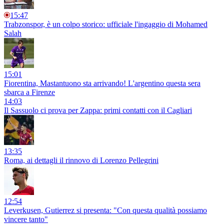
15:47
Trabzonspor, è un colpo storico: ufficiale l'ingaggio di Mohamed
Salah
15:01
Fiorentina, Mastantuono sta arrivando! L'argentino questa sera
sbarca a Firenze
14:03
Il Sassuolo ci prova per Zappa: primi contatti con il Cagliari
13:35
Roma, ai dettagli il rinnovo di Lorenzo Pellegrini
12:54
Leverkusen, Gutierrez si presenta: "Con questa qualità possiamo
vincere tanto"