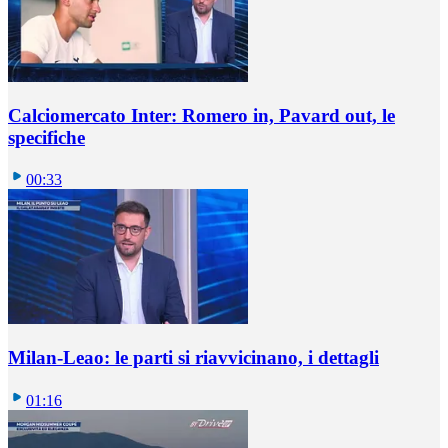
Calciomercato Inter: Romero in, Pavard out, le
specifiche
00:33
Milan-Leao: le parti si riavvicinano, i dettagli
01:16