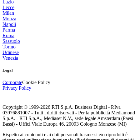
Lazio
Lecce
Milan
Monza
Napoli
Parma
Roma
Sassuolo
Torino
Udinese
Venezia
Legal
Corporate
Cookie Policy
Privacy Policy
Copyright © 1999-
2026
RTI S.p.A. Business Digital - P.Iva
03976881007 - Tutti i diritti riservati - Per la pubblicità Mediamond
S.p.A. - RTI S.p.A., Mediaset N.V., sede legale Amsterdam (Paesi
Bassi) - Uffici Viale Europa 46, 20093 Cologno Monzese (MI)
Rispetto ai contenuti e ai dati personali trasmessi e/o riprodotti è