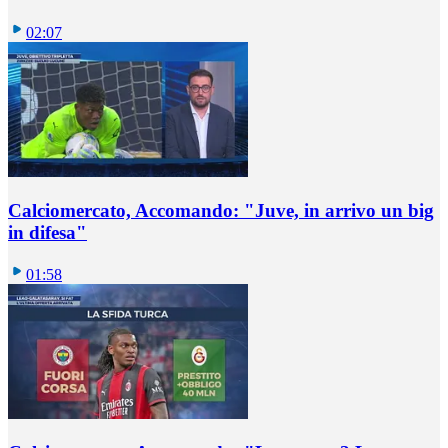
02:07
Calciomercato, Accomando: "Juve, in arrivo un big
in difesa"
01:58