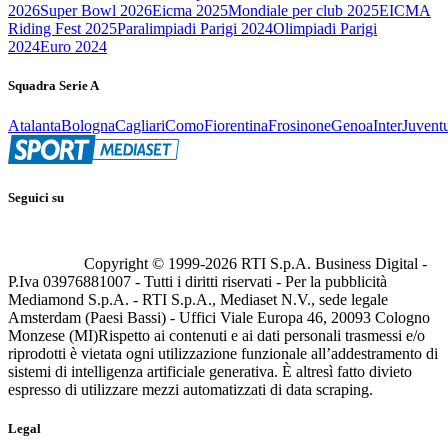
2026
Super Bowl 2026
Eicma 2025
Mondiale per club 2025
EICMA
Riding Fest 2025
Paralimpiadi Parigi 2024
Olimpiadi Parigi
2024
Euro 2024
Squadra Serie A
Atalanta
Bologna
Cagliari
Como
Fiorentina
Frosinone
Genoa
Inter
Juvent
Seguici su
Copyright © 1999-
2026
RTI S.p.A. Business Digital -
P.Iva 03976881007 - Tutti i diritti riservati - Per la pubblicità
Mediamond S.p.A. - RTI S.p.A., Mediaset N.V., sede legale
Amsterdam (Paesi Bassi) - Uffici Viale Europa 46, 20093 Cologno
Monzese (MI)
Rispetto ai contenuti e ai dati personali trasmessi e/o
riprodotti è vietata ogni utilizzazione funzionale all’addestramento di
sistemi di intelligenza artificiale generativa. È altresì fatto divieto
espresso di utilizzare mezzi automatizzati di data scraping.
Legal