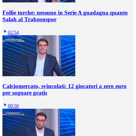
Follie turche: nessuno in Serie A guadagna quanto
Salah al Trabzonspor
02:54
Calciomercato, svincolati: 12 giocatori a zero euro
per sognare gratis
00:50