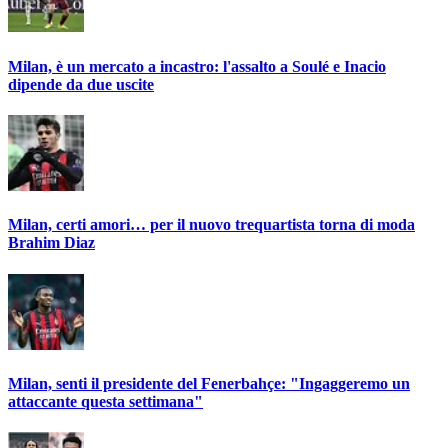
Milan, è un mercato a incastro: l'assalto a Soulé e Inacio
dipende da due uscite
Milan, certi amori… per il nuovo trequartista torna di moda
Brahim Diaz
Milan, senti il presidente del Fenerbahçe: "Ingaggeremo un
attaccante questa settimana"