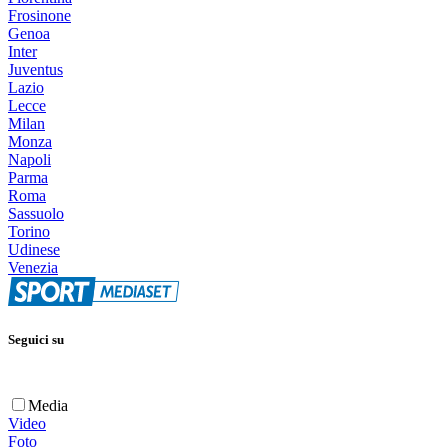
Frosinone
Genoa
Inter
Juventus
Lazio
Lecce
Milan
Monza
Napoli
Parma
Roma
Sassuolo
Torino
Udinese
Venezia
Seguici su
Media
Video
Foto