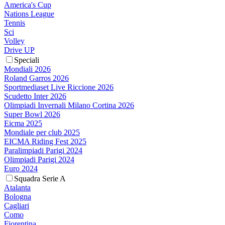
America's Cup
Nations League
Tennis
Sci
Volley
Drive UP
Speciali
Mondiali 2026
Roland Garros 2026
Sportmediaset Live Riccione 2026
Scudetto Inter 2026
Olimpiadi Invernali Milano Cortina 2026
Super Bowl 2026
Eicma 2025
Mondiale per club 2025
EICMA Riding Fest 2025
Paralimpiadi Parigi 2024
Olimpiadi Parigi 2024
Euro 2024
Squadra Serie A
Atalanta
Bologna
Cagliari
Como
Fiorentina