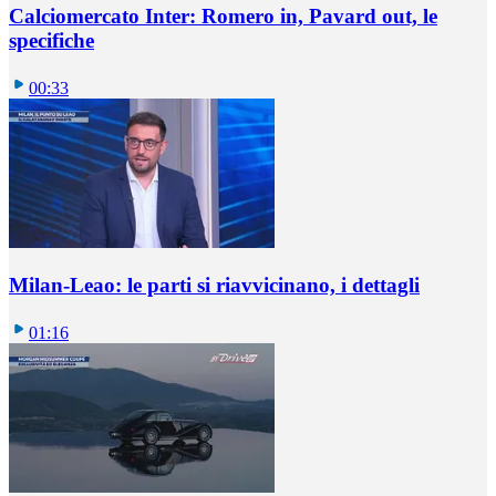
Calciomercato Inter: Romero in, Pavard out, le
specifiche
00:33
Milan-Leao: le parti si riavvicinano, i dettagli
01:16