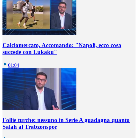
Calciomercato, Accomando: "Napoli, ecco cosa
succede con Lukaku"
01:04
Follie turche: nessuno in Serie A guadagna quanto
Salah al Trabzonspor