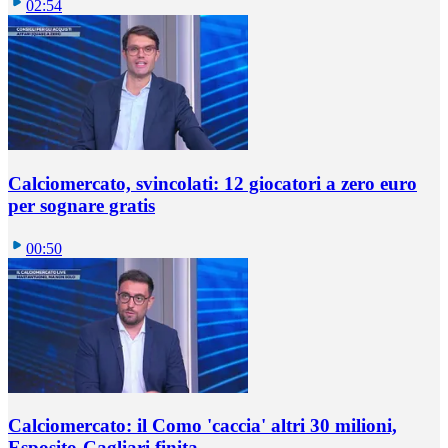
02:54
Calciomercato, svincolati: 12 giocatori a zero euro
per sognare gratis
00:50
Calciomercato: il Como 'caccia' altri 30 milioni,
Esposito-Cagliari finita