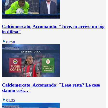
Calciomercato, Accomando: "Juve, in arrivo un big
in difesa"
01:58
Calciomercato, Accomando: "Leao resta? Le cose
stanno così…"
01:35