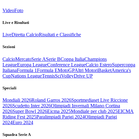
Video
Foto
Live e Risultati
Live
Diretta Calcio
Risultati e Classifiche
Sezioni
Calcio
Mercato
Serie A
Serie B
Coppa Italia
Champions
League
Europa League
Conference League
Calcio Estero
Supercoppa
Italiana
Formula 1
Formula E
MotoGP
Altri Motori
Basket
America's
Cup
Nations League
Tennis
Sci
Volley
Drive UP
Speciali
Mondiali 2026
Roland Garros 2026
Sportmediaset Live Riccione
2026
Scudetto Inter 2026
Olimpiadi Invernali Milano Cortina
2026
Super Bowl 2026
Eicma 2025
Mondiale per club 2025
EICMA
Riding Fest 2025
Paralimpiadi Parigi 2024
Olimpiadi Parigi
2024
Euro 2024
Squadra Serie A