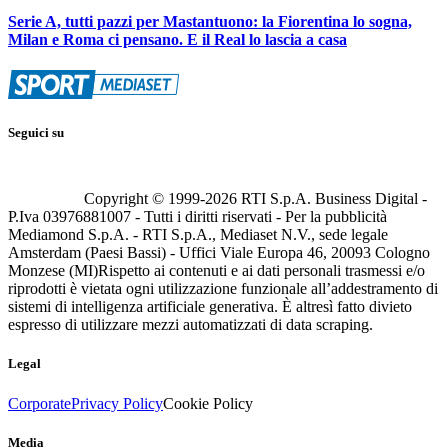
Serie A, tutti pazzi per Mastantuono: la Fiorentina lo sogna,
Milan e Roma ci pensano. E il Real lo lascia a casa
Seguici su
Copyright © 1999-
2026
RTI S.p.A. Business Digital -
P.Iva 03976881007 - Tutti i diritti riservati - Per la pubblicità
Mediamond S.p.A. - RTI S.p.A., Mediaset N.V., sede legale
Amsterdam (Paesi Bassi) - Uffici Viale Europa 46, 20093 Cologno
Monzese (MI)
Rispetto ai contenuti e ai dati personali trasmessi e/o
riprodotti è vietata ogni utilizzazione funzionale all’addestramento di
sistemi di intelligenza artificiale generativa. È altresì fatto divieto
espresso di utilizzare mezzi automatizzati di data scraping.
Legal
Corporate
Privacy Policy
Cookie Policy
Media