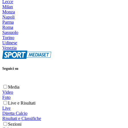
Lecce
Milan
Monza
Napoli
Parma
Roma
Sassuolo
Torino
Udinese
Venezia
Seguici su
Media
Video
Foto
Live e Risultati
Live
Diretta Calcio
Risultati e Classifiche
Sezioni