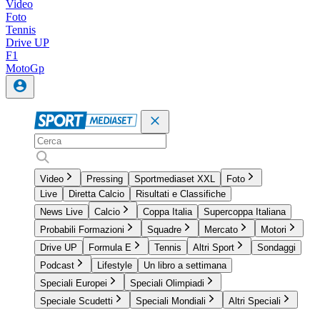
Video
Foto
Tennis
Drive UP
F1
MotoGp
Video
Pressing
Sportmediaset XXL
Foto
Live
Diretta Calcio
Risultati e Classifiche
News Live
Calcio
Coppa Italia
Supercoppa Italiana
Probabili Formazioni
Squadre
Mercato
Motori
Drive UP
Formula E
Tennis
Altri Sport
Sondaggi
Podcast
Lifestyle
Un libro a settimana
Speciali Europei
Speciali Olimpiadi
Speciale Scudetti
Speciali Mondiali
Altri Speciali