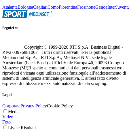
Atalanta
Bologna
Cagliari
Como
Fiorentina
Frosinone
Genoa
Inter
Juvent
Seguici su
Copyright © 1999-
2026
RTI S.p.A. Business Digital -
P.Iva 03976881007 - Tutti i diritti riservati - Per la pubblicità
Mediamond S.p.A. - RTI S.p.A., Mediaset N.V., sede legale
Amsterdam (Paesi Bassi) - Uffici Viale Europa 46, 20093 Cologno
Monzese (MI)
Rispetto ai contenuti e ai dati personali trasmessi e/o
riprodotti è vietata ogni utilizzazione funzionale all’addestramento di
sistemi di intelligenza artificiale generativa. È altresì fatto divieto
espresso di utilizzare mezzi automatizzati di data scraping.
Legal
Corporate
Privacy Policy
Cookie Policy
Media
Video
Foto
Live e Risultati