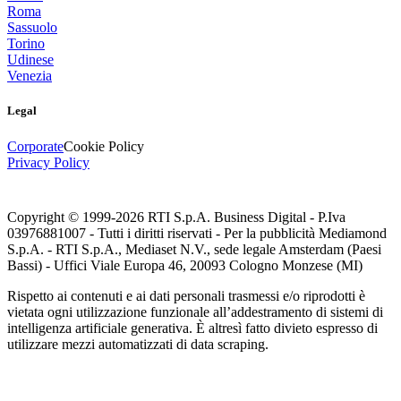
Roma
Sassuolo
Torino
Udinese
Venezia
Legal
Corporate
Cookie Policy
Privacy Policy
Copyright © 1999-
2026
RTI S.p.A. Business Digital - P.Iva
03976881007 - Tutti i diritti riservati - Per la pubblicità Mediamond
S.p.A. - RTI S.p.A., Mediaset N.V., sede legale Amsterdam (Paesi
Bassi) - Uffici Viale Europa 46, 20093 Cologno Monzese (MI)
Rispetto ai contenuti e ai dati personali trasmessi e/o riprodotti è
vietata ogni utilizzazione funzionale all’addestramento di sistemi di
intelligenza artificiale generativa. È altresì fatto divieto espresso di
utilizzare mezzi automatizzati di data scraping.