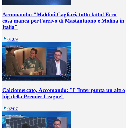
Accomando: "Maldini-Cagliari, tutto fatto! Ecco
cosa manca per l'arrivo di Mastantuono e Molina in
Italia"
01:09
Calciomercato, Accomando: "L'Inter punta un altro
big della Premier League"
02:07