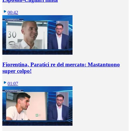
00:42
Fiorentina, Paratici re del mercato: Mastantuono
super colpo!
01:07