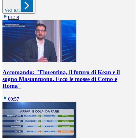
Vedi tutti
01:58
Accomando: "Fiorentina, il futuro di Kean e il
sogno Mastantuono. Ecco le mosse di Como e
Roma"
00:57