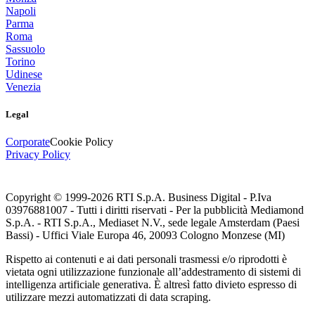
Napoli
Parma
Roma
Sassuolo
Torino
Udinese
Venezia
Legal
Corporate
Cookie Policy
Privacy Policy
Copyright © 1999-
2026
RTI S.p.A. Business Digital - P.Iva
03976881007 - Tutti i diritti riservati - Per la pubblicità Mediamond
S.p.A. - RTI S.p.A., Mediaset N.V., sede legale Amsterdam (Paesi
Bassi) - Uffici Viale Europa 46, 20093 Cologno Monzese (MI)
Rispetto ai contenuti e ai dati personali trasmessi e/o riprodotti è
vietata ogni utilizzazione funzionale all’addestramento di sistemi di
intelligenza artificiale generativa. È altresì fatto divieto espresso di
utilizzare mezzi automatizzati di data scraping.