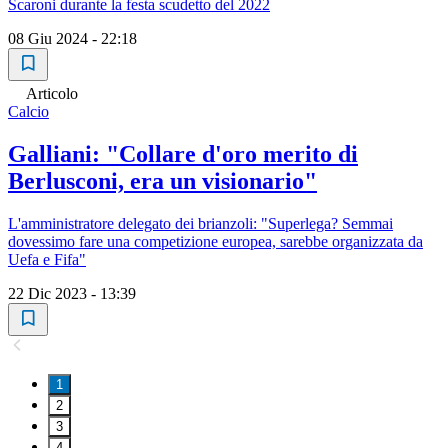
Scaroni durante la festa scudetto del 2022
08 Giu 2024 - 22:18
Articolo
Calcio
Galliani: "Collare d'oro merito di
Berlusconi, era un visionario"
L'amministratore delegato dei brianzoli: "Superlega? Semmai
dovessimo fare una competizione europea, sarebbe organizzata da
Uefa e Fifa"
22 Dic 2023 - 13:39
1
2
3
4