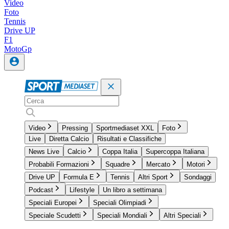
Video
Foto
Tennis
Drive UP
F1
MotoGp
Video
Pressing
Sportmediaset XXL
Foto
Live
Diretta Calcio
Risultati e Classifiche
News Live
Calcio
Coppa Italia
Supercoppa Italiana
Probabili Formazioni
Squadre
Mercato
Motori
Drive UP
Formula E
Tennis
Altri Sport
Sondaggi
Podcast
Lifestyle
Un libro a settimana
Speciali Europei
Speciali Olimpiadi
Speciale Scudetti
Speciali Mondiali
Altri Speciali