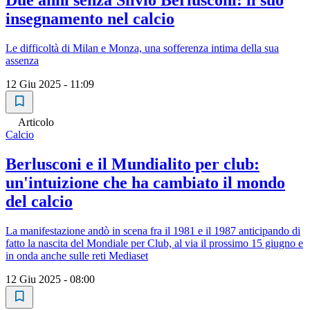
Due anni senza Silvio Berlusconi: il suo
insegnamento nel calcio
Le difficoltà di Milan e Monza, una sofferenza intima della sua
assenza
12 Giu 2025 - 11:09
Articolo
Calcio
Berlusconi e il Mundialito per club:
un'intuizione che ha cambiato il mondo
del calcio
La manifestazione andò in scena fra il 1981 e il 1987 anticipando di
fatto la nascita del Mondiale per Club, al via il prossimo 15 giugno e
in onda anche sulle reti Mediaset
12 Giu 2025 - 08:00