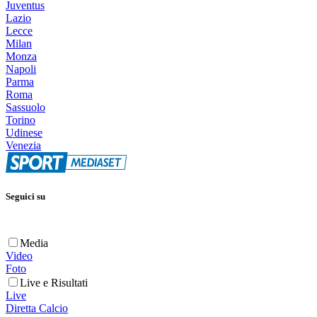
Juventus
Lazio
Lecce
Milan
Monza
Napoli
Parma
Roma
Sassuolo
Torino
Udinese
Venezia
Seguici su
Media
Video
Foto
Live e Risultati
Live
Diretta Calcio