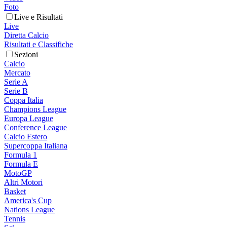
Foto
Live e Risultati
Live
Diretta Calcio
Risultati e Classifiche
Sezioni
Calcio
Mercato
Serie A
Serie B
Coppa Italia
Champions League
Europa League
Conference League
Calcio Estero
Supercoppa Italiana
Formula 1
Formula E
MotoGP
Altri Motori
Basket
America's Cup
Nations League
Tennis