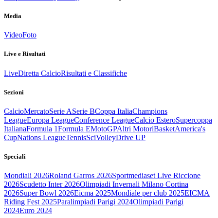
Media
Video
Foto
Live e Risultati
Live
Diretta Calcio
Risultati e Classifiche
Sezioni
Calcio
Mercato
Serie A
Serie B
Coppa Italia
Champions
League
Europa League
Conference League
Calcio Estero
Supercoppa
Italiana
Formula 1
Formula E
MotoGP
Altri Motori
Basket
America's
Cup
Nations League
Tennis
Sci
Volley
Drive UP
Speciali
Mondiali 2026
Roland Garros 2026
Sportmediaset Live Riccione
2026
Scudetto Inter 2026
Olimpiadi Invernali Milano Cortina
2026
Super Bowl 2026
Eicma 2025
Mondiale per club 2025
EICMA
Riding Fest 2025
Paralimpiadi Parigi 2024
Olimpiadi Parigi
2024
Euro 2024