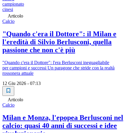
campionato
cinesi
Articolo
Calcio
"Quando c'era il Dottore": il Milan e
l'eredità di Silvio Berlusconi, quella
passione che non c'è più
"Quando c'era il Dottore": l'era Berlusconi ineguagliabile
per campioni e successi Un paragone che stride con la realtà
rossonera attuale
12 Giu 2026 - 07:13
Articolo
Calcio
Milan e Monza, l'epopea Berlusconi nel
calcio: quasi 40 anni di successi e idee