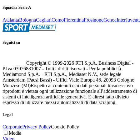
Squadra Serie A
Atalanta
Bologna
Cagliari
Como
Fiorentina
Frosinone
Genoa
Inter
Juvent
Seguici su
Copyright © 1999-
2026
RTI S.p.A. Business Digital -
P.Iva 03976881007 - Tutti i diritti riservati - Per la pubblicità
Mediamond S.p.A. - RTI S.p.A., Mediaset N.V., sede legale
Amsterdam (Paesi Bassi) - Uffici Viale Europa 46, 20093 Cologno
Monzese (MI)
Rispetto ai contenuti e ai dati personali trasmessi e/o
riprodotti è vietata ogni utilizzazione funzionale all’addestramento di
sistemi di intelligenza artificiale generativa. È altresì fatto divieto
espresso di utilizzare mezzi automatizzati di data scraping.
Legal
Corporate
Privacy Policy
Cookie Policy
Media
Video