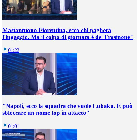
Mastantuono-Fiorentina, ecco chi pagherà
l'ingaggio. Ma il colpo di giornata è del Frosinone"
01:22
"Napoli, ecco la squadra che vuole Lukaku. E può
sbloccare un nome top in attacco"
01:01