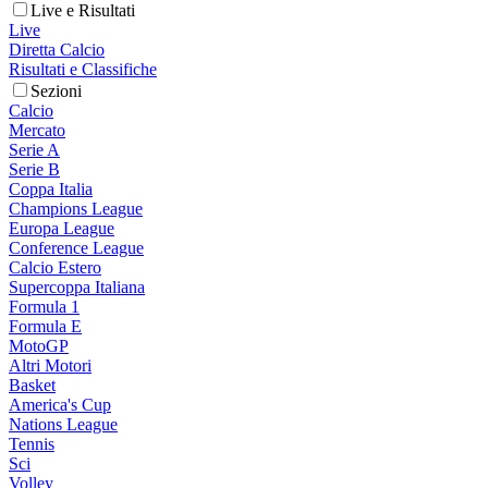
Live e Risultati
Live
Diretta Calcio
Risultati e Classifiche
Sezioni
Calcio
Mercato
Serie A
Serie B
Coppa Italia
Champions League
Europa League
Conference League
Calcio Estero
Supercoppa Italiana
Formula 1
Formula E
MotoGP
Altri Motori
Basket
America's Cup
Nations League
Tennis
Sci
Volley