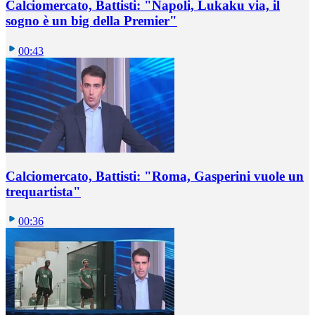
Calciomercato, Battisti: "Napoli, Lukaku via, il
sogno è un big della Premier"
00:43
Calciomercato, Battisti: "Roma, Gasperini vuole un
trequartista"
00:36