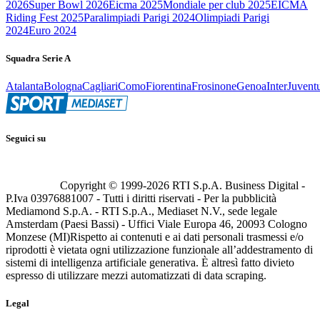
2026
Super Bowl 2026
Eicma 2025
Mondiale per club 2025
EICMA
Riding Fest 2025
Paralimpiadi Parigi 2024
Olimpiadi Parigi
2024
Euro 2024
Squadra Serie A
Atalanta
Bologna
Cagliari
Como
Fiorentina
Frosinone
Genoa
Inter
Juvent
Seguici su
Copyright © 1999-
2026
RTI S.p.A. Business Digital -
P.Iva 03976881007 - Tutti i diritti riservati - Per la pubblicità
Mediamond S.p.A. - RTI S.p.A., Mediaset N.V., sede legale
Amsterdam (Paesi Bassi) - Uffici Viale Europa 46, 20093 Cologno
Monzese (MI)
Rispetto ai contenuti e ai dati personali trasmessi e/o
riprodotti è vietata ogni utilizzazione funzionale all’addestramento di
sistemi di intelligenza artificiale generativa. È altresì fatto divieto
espresso di utilizzare mezzi automatizzati di data scraping.
Legal