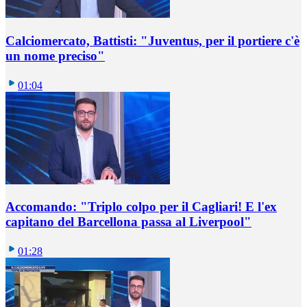
Calciomercato, Battisti: "Juventus, per il portiere c'è
un nome preciso"
01:04
Accomando: "Triplo colpo per il Cagliari! E l'ex
capitano del Barcellona passa al Liverpool"
01:28