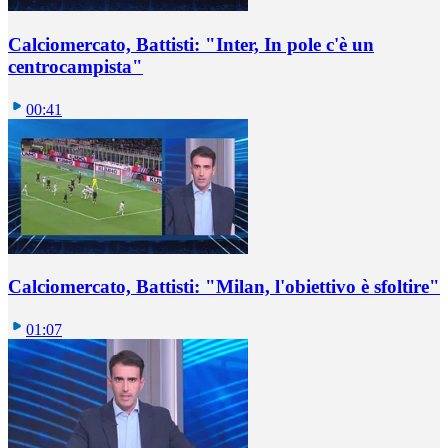
Calciomercato, Battisti: "Inter, In pole c'è un
centrocampista"
00:41
Calciomercato, Battisti: "Milan, l'obiettivo è sfoltire"
01:07