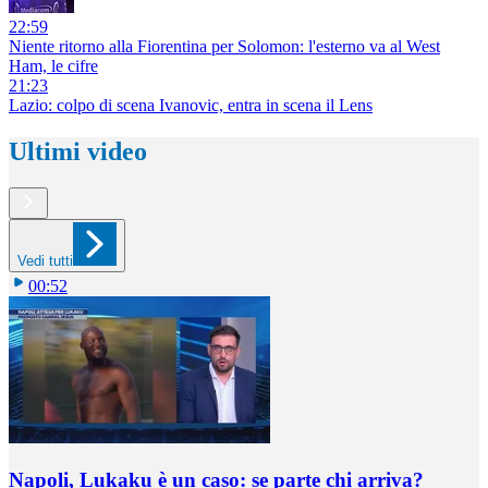
22:59
Niente ritorno alla Fiorentina per Solomon: l'esterno va al West
Ham, le cifre
21:23
Lazio: colpo di scena Ivanovic, entra in scena il Lens
Ultimi video
Vedi tutti
00:52
Napoli, Lukaku è un caso: se parte chi arriva?