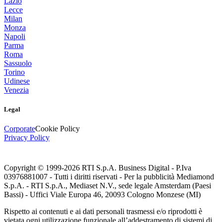
Lazio
Lecce
Milan
Monza
Napoli
Parma
Roma
Sassuolo
Torino
Udinese
Venezia
Legal
Corporate
Cookie Policy
Privacy Policy
Copyright © 1999-
2026
RTI S.p.A. Business Digital - P.Iva
03976881007 - Tutti i diritti riservati - Per la pubblicità Mediamond
S.p.A. - RTI S.p.A., Mediaset N.V., sede legale Amsterdam (Paesi
Bassi) - Uffici Viale Europa 46, 20093 Cologno Monzese (MI)
Rispetto ai contenuti e ai dati personali trasmessi e/o riprodotti è
vietata ogni utilizzazione funzionale all’addestramento di sistemi di