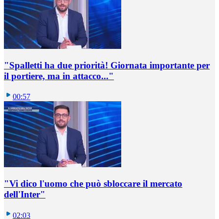
"Spalletti ha due priorità! Giornata importante per
il portiere, ma in attacco..."
00:57
"Vi dico l'uomo che può sbloccare il mercato
dell'Inter"
02:03