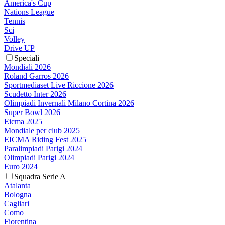
America's Cup
Nations League
Tennis
Sci
Volley
Drive UP
Speciali
Mondiali 2026
Roland Garros 2026
Sportmediaset Live Riccione 2026
Scudetto Inter 2026
Olimpiadi Invernali Milano Cortina 2026
Super Bowl 2026
Eicma 2025
Mondiale per club 2025
EICMA Riding Fest 2025
Paralimpiadi Parigi 2024
Olimpiadi Parigi 2024
Euro 2024
Squadra Serie A
Atalanta
Bologna
Cagliari
Como
Fiorentina