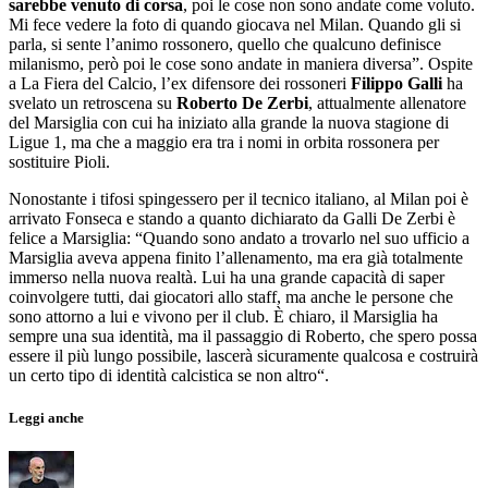
sarebbe venuto di corsa
, poi le cose non sono andate come voluto.
Mi fece vedere la foto di quando giocava nel Milan. Quando gli si
parla, si sente l’animo rossonero, quello che qualcuno definisce
milanismo, però poi le cose sono andate in maniera diversa”. Ospite
a La Fiera del Calcio, l’ex difensore dei rossoneri
Filippo Galli
ha
svelato un retroscena su
Roberto De Zerbi
, attualmente allenatore
del Marsiglia con cui ha iniziato alla grande la nuova stagione di
Ligue 1, ma che a maggio era tra i nomi in orbita rossonera per
sostituire Pioli.
Nonostante i tifosi spingessero per il tecnico italiano, al Milan poi è
arrivato Fonseca e stando a quanto dichiarato da Galli De Zerbi è
felice a Marsiglia: “Quando sono andato a trovarlo nel suo ufficio a
Marsiglia aveva appena finito l’allenamento, ma era già totalmente
immerso nella nuova realtà. Lui ha una grande capacità di saper
coinvolgere tutti, dai giocatori allo staff, ma anche le persone che
sono attorno a lui e vivono per il club. È chiaro, il Marsiglia ha
sempre una sua identità, ma il passaggio di Roberto, che spero possa
essere il più lungo possibile, lascerà sicuramente qualcosa e costruirà
un certo tipo di identità calcistica se non altro“.
Leggi anche