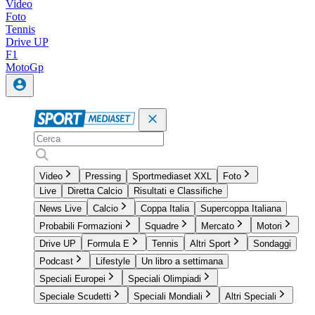
Video
Foto
Tennis
Drive UP
F1
MotoGp
Video
Pressing
Sportmediaset XXL
Foto
Live
Diretta Calcio
Risultati e Classifiche
News Live
Calcio
Coppa Italia
Supercoppa Italiana
Probabili Formazioni
Squadre
Mercato
Motori
Drive UP
Formula E
Tennis
Altri Sport
Sondaggi
Podcast
Lifestyle
Un libro a settimana
Speciali Europei
Speciali Olimpiadi
Speciale Scudetti
Speciali Mondiali
Altri Speciali