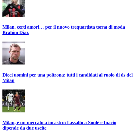
Milan, certi amori… per il nuovo trequartista torna di moda
Brahim Diaz
Dieci uomini per una poltrona: tutti i candidati al ruolo di ds del
Milan
Milan, è un mercato a incastro: l'assalto a Soulé e Inacio
dipende da due uscite