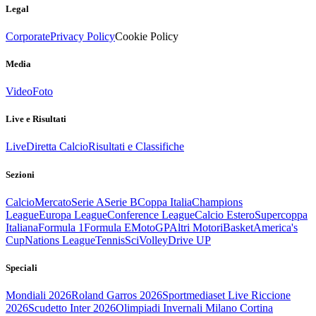
Legal
Corporate
Privacy Policy
Cookie Policy
Media
Video
Foto
Live e Risultati
Live
Diretta Calcio
Risultati e Classifiche
Sezioni
Calcio
Mercato
Serie A
Serie B
Coppa Italia
Champions
League
Europa League
Conference League
Calcio Estero
Supercoppa
Italiana
Formula 1
Formula E
MotoGP
Altri Motori
Basket
America's
Cup
Nations League
Tennis
Sci
Volley
Drive UP
Speciali
Mondiali 2026
Roland Garros 2026
Sportmediaset Live Riccione
2026
Scudetto Inter 2026
Olimpiadi Invernali Milano Cortina