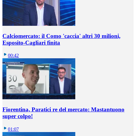
Calciomercato: il Como 'caccia' altri 30 milioni,
Esposito-Cagliari finita
00:42
Fiorentina, Paratici re del mercato: Mastantuono
super colpo!
01:07