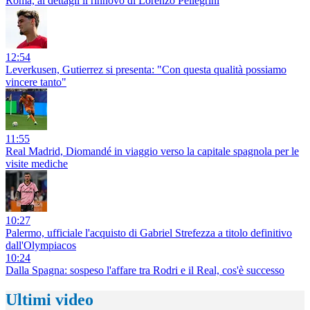
Roma, ai dettagli il rinnovo di Lorenzo Pellegrini
12:54
Leverkusen, Gutierrez si presenta: "Con questa qualità possiamo
vincere tanto"
11:55
Real Madrid, Diomandé in viaggio verso la capitale spagnola per le
visite mediche
10:27
Palermo, ufficiale l'acquisto di Gabriel Strefezza a titolo definitivo
dall'Olympiacos
10:24
Dalla Spagna: sospeso l'affare tra Rodri e il Real, cos'è successo
Ultimi video