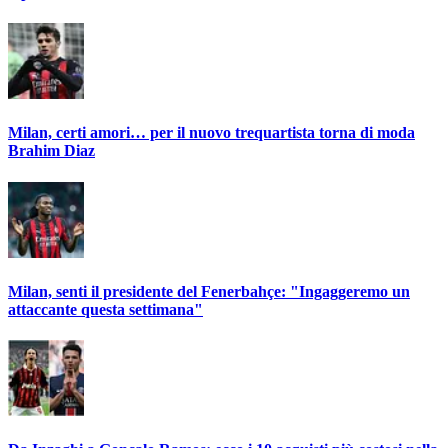
Milan, certi amori… per il nuovo trequartista torna di moda
Brahim Diaz
Milan, senti il presidente del Fenerbahçe: "Ingaggeremo un
attaccante questa settimana"