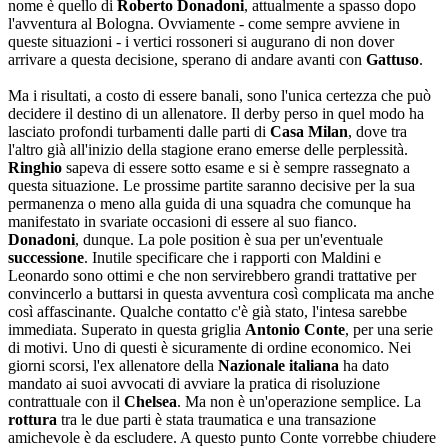
nome è quello di
Roberto Donadoni
, attualmente a spasso dopo
l'avventura al Bologna. Ovviamente - come sempre avviene in
queste situazioni - i vertici rossoneri si augurano di non dover
arrivare a questa decisione, sperano di andare avanti con
Gattuso
.
Ma i risultati, a costo di essere banali, sono l'unica certezza che può
decidere il destino di un allenatore. Il derby perso in quel modo ha
lasciato profondi turbamenti dalle parti di
Casa Milan
, dove tra
l'altro già all'inizio della stagione erano emerse delle perplessità.
Ringhio
sapeva di essere sotto esame e si è sempre rassegnato a
questa situazione. Le prossime partite saranno decisive per la sua
permanenza o meno alla guida di una squadra che comunque ha
manifestato in svariate occasioni di essere al suo fianco.
Donadoni
, dunque. La pole position è sua per un'eventuale
successione
. Inutile specificare che i rapporti con Maldini e
Leonardo sono ottimi e che non servirebbero grandi trattative per
convincerlo a buttarsi in questa avventura così complicata ma anche
così affascinante. Qualche contatto c'è già stato, l'intesa sarebbe
immediata. Superato in questa griglia
Antonio Conte
, per una serie
di motivi. Uno di questi è sicuramente di ordine economico. Nei
giorni scorsi, l'ex allenatore della
Nazionale italiana
ha dato
mandato ai suoi avvocati di avviare la pratica di risoluzione
contrattuale con il
Chelsea
. Ma non è un'operazione semplice. La
rottura
tra le due parti è stata traumatica e una transazione
amichevole è da escludere. A questo punto Conte vorrebbe chiudere