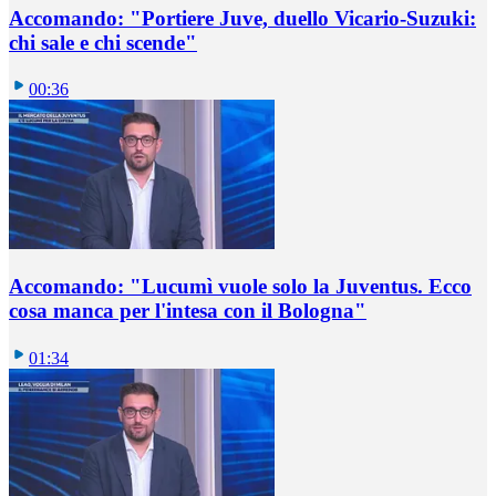
Accomando: "Portiere Juve, duello Vicario-Suzuki:
chi sale e chi scende"
00:36
Accomando: "Lucumì vuole solo la Juventus. Ecco
cosa manca per l'intesa con il Bologna"
01:34