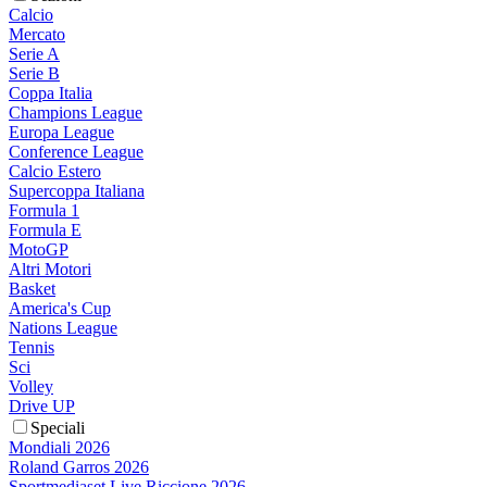
Calcio
Mercato
Serie A
Serie B
Coppa Italia
Champions League
Europa League
Conference League
Calcio Estero
Supercoppa Italiana
Formula 1
Formula E
MotoGP
Altri Motori
Basket
America's Cup
Nations League
Tennis
Sci
Volley
Drive UP
Speciali
Mondiali 2026
Roland Garros 2026
Sportmediaset Live Riccione 2026