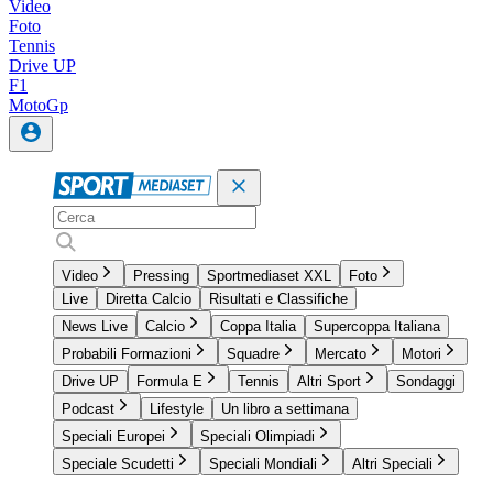
Video
Foto
Tennis
Drive UP
F1
MotoGp
Video
Pressing
Sportmediaset XXL
Foto
Live
Diretta Calcio
Risultati e Classifiche
News Live
Calcio
Coppa Italia
Supercoppa Italiana
Probabili Formazioni
Squadre
Mercato
Motori
Drive UP
Formula E
Tennis
Altri Sport
Sondaggi
Podcast
Lifestyle
Un libro a settimana
Speciali Europei
Speciali Olimpiadi
Speciale Scudetti
Speciali Mondiali
Altri Speciali