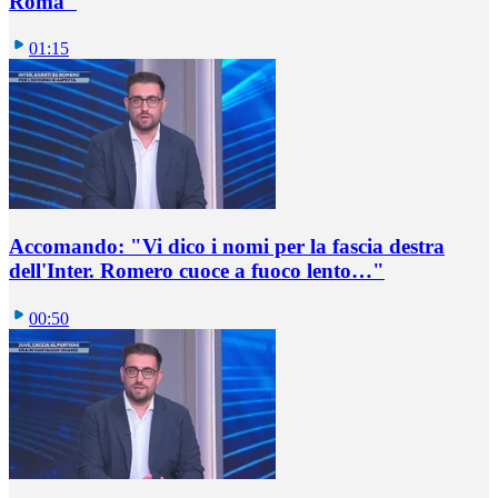
Roma"
01:15
Accomando: "Vi dico i nomi per la fascia destra
dell'Inter. Romero cuoce a fuoco lento…"
00:50