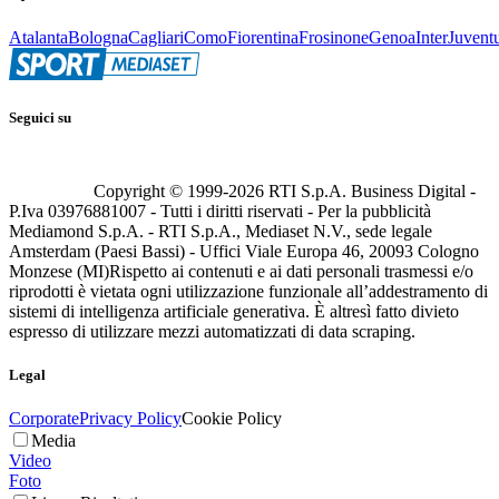
Atalanta
Bologna
Cagliari
Como
Fiorentina
Frosinone
Genoa
Inter
Juvent
Seguici su
Copyright © 1999-
2026
RTI S.p.A. Business Digital -
P.Iva 03976881007 - Tutti i diritti riservati - Per la pubblicità
Mediamond S.p.A. - RTI S.p.A., Mediaset N.V., sede legale
Amsterdam (Paesi Bassi) - Uffici Viale Europa 46, 20093 Cologno
Monzese (MI)
Rispetto ai contenuti e ai dati personali trasmessi e/o
riprodotti è vietata ogni utilizzazione funzionale all’addestramento di
sistemi di intelligenza artificiale generativa. È altresì fatto divieto
espresso di utilizzare mezzi automatizzati di data scraping.
Legal
Corporate
Privacy Policy
Cookie Policy
Media
Video
Foto