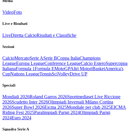
Media
Video
Foto
Live e Risultati
Live
Diretta Calcio
Risultati e Classifiche
Sezioni
Calcio
Mercato
Serie A
Serie B
Coppa Italia
Champions
League
Europa League
Conference League
Calcio Estero
Supercoppa
Italiana
Formula 1
Formula E
MotoGP
Altri Motori
Basket
America's
Cup
Nations League
Tennis
Sci
Volley
Drive UP
Speciali
Mondiali 2026
Roland Garros 2026
Sportmediaset Live Riccione
2026
Scudetto Inter 2026
Olimpiadi Invernali Milano Cortina
2026
Super Bowl 2026
Eicma 2025
Mondiale per club 2025
EICMA
Riding Fest 2025
Paralimpiadi Parigi 2024
Olimpiadi Parigi
2024
Euro 2024
Squadra Serie A