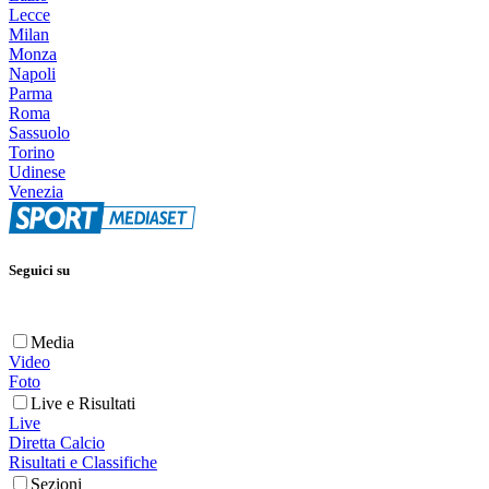
Lecce
Milan
Monza
Napoli
Parma
Roma
Sassuolo
Torino
Udinese
Venezia
Seguici su
Media
Video
Foto
Live e Risultati
Live
Diretta Calcio
Risultati e Classifiche
Sezioni