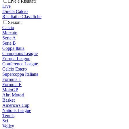
Live e Risultati
Live
Diretta Calcio
Risultati e Classifiche
Sezioni
Calcio
Mercato
Serie A
Serie B
Coppa Italia
Champions League
Europa League
Conference League
Calcio Estero
Supercoppa Italiana
Formula 1
Formula E
MotoGP
Altri Motori
Basket
America's Cup
Nations League
Tennis
Sci
Volley