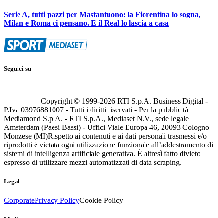
Serie A, tutti pazzi per Mastantuono: la Fiorentina lo sogna,
Milan e Roma ci pensano. E il Real lo lascia a casa
Seguici su
Copyright © 1999-
2026
RTI S.p.A. Business Digital -
P.Iva 03976881007 - Tutti i diritti riservati - Per la pubblicità
Mediamond S.p.A. - RTI S.p.A., Mediaset N.V., sede legale
Amsterdam (Paesi Bassi) - Uffici Viale Europa 46, 20093 Cologno
Monzese (MI)
Rispetto ai contenuti e ai dati personali trasmessi e/o
riprodotti è vietata ogni utilizzazione funzionale all’addestramento di
sistemi di intelligenza artificiale generativa. È altresì fatto divieto
espresso di utilizzare mezzi automatizzati di data scraping.
Legal
Corporate
Privacy Policy
Cookie Policy