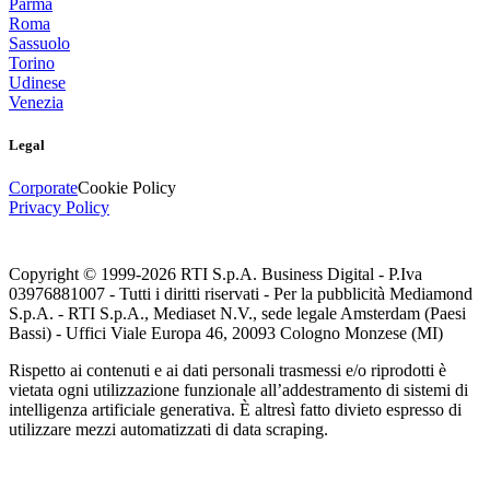
Parma
Roma
Sassuolo
Torino
Udinese
Venezia
Legal
Corporate
Cookie Policy
Privacy Policy
Copyright © 1999-
2026
RTI S.p.A. Business Digital - P.Iva
03976881007 - Tutti i diritti riservati - Per la pubblicità Mediamond
S.p.A. - RTI S.p.A., Mediaset N.V., sede legale Amsterdam (Paesi
Bassi) - Uffici Viale Europa 46, 20093 Cologno Monzese (MI)
Rispetto ai contenuti e ai dati personali trasmessi e/o riprodotti è
vietata ogni utilizzazione funzionale all’addestramento di sistemi di
intelligenza artificiale generativa. È altresì fatto divieto espresso di
utilizzare mezzi automatizzati di data scraping.