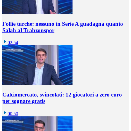
Follie turche: nessuno in Serie A guadagna quanto
Salah al Trabzonspor
02:54
Calciomercato, svincolati: 12 giocatori a zero euro
per sognare gratis
00:50