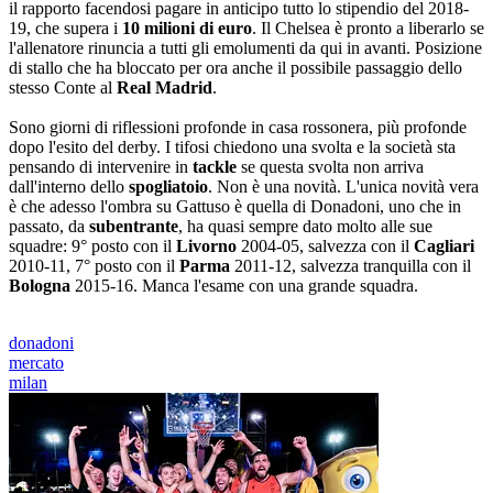
il rapporto facendosi pagare in anticipo tutto lo stipendio del 2018-
19, che supera i
10 milioni di euro
. Il Chelsea è pronto a liberarlo se
l'allenatore rinuncia a tutti gli emolumenti da qui in avanti. Posizione
di stallo che ha bloccato per ora anche il possibile passaggio dello
stesso Conte al
Real Madrid
.
Sono giorni di riflessioni profonde in casa rossonera, più profonde
dopo l'esito del derby. I tifosi chiedono una svolta e la società sta
pensando di intervenire in
tackle
se questa svolta non arriva
dall'interno dello
spogliatoio
. Non è una novità. L'unica novità vera
è che adesso l'ombra su Gattuso è quella di Donadoni, uno che in
passato, da
subentrante
, ha quasi sempre dato molto alle sue
squadre: 9° posto con il
Livorno
2004-05, salvezza con il
Cagliari
2010-11, 7° posto con il
Parma
2011-12, salvezza tranquilla con il
Bologna
2015-16. Manca l'esame con una grande squadra.
donadoni
mercato
milan