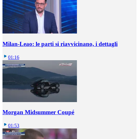
Milan-Leao: le parti si riavvicinano, i dettagli
01:16
Morgan Midsummer Coupé
01:53