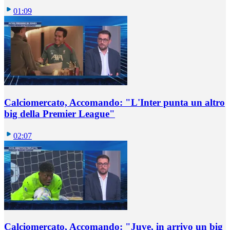
01:09
Calciomercato, Accomando: "L'Inter punta un altro
big della Premier League"
02:07
Calciomercato, Accomando: "Juve, in arrivo un big