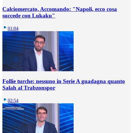
Calciomercato, Accomando: "Napoli, ecco cosa
succede con Lukaku"
01:04
Follie turche: nessuno in Serie A guadagna quanto
Salah al Trabzonspor
02:54