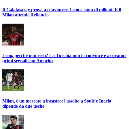
Il Galatasaray prova a convincere Leao a suon di milioni. E il
Milan attende il rilancio
Leao, perché non resti? La Turchia non lo convince e arrivano i
primi segnali con Amorim
Milan, è un mercato a incastro: l'assalto a Soulé e Inacio
dipende da due uscite