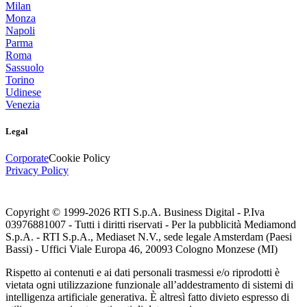
Milan
Monza
Napoli
Parma
Roma
Sassuolo
Torino
Udinese
Venezia
Legal
Corporate
Cookie Policy
Privacy Policy
Copyright © 1999-
2026
RTI S.p.A. Business Digital - P.Iva
03976881007 - Tutti i diritti riservati - Per la pubblicità Mediamond
S.p.A. - RTI S.p.A., Mediaset N.V., sede legale Amsterdam (Paesi
Bassi) - Uffici Viale Europa 46, 20093 Cologno Monzese (MI)
Rispetto ai contenuti e ai dati personali trasmessi e/o riprodotti è
vietata ogni utilizzazione funzionale all’addestramento di sistemi di
intelligenza artificiale generativa. È altresì fatto divieto espresso di