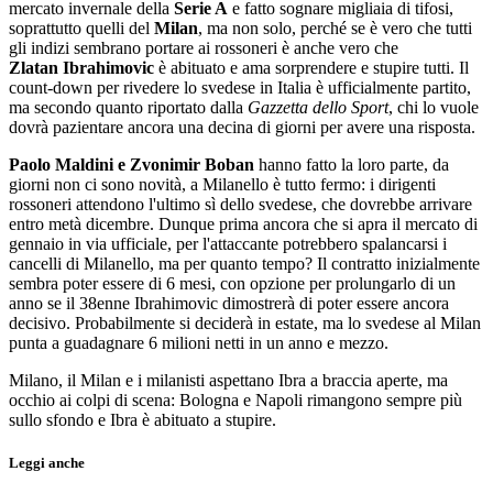
mercato invernale della
Serie A
e fatto sognare migliaia di tifosi,
soprattutto quelli del
Milan
, ma non solo, perché se è vero che tutti
gli indizi sembrano portare ai rossoneri è anche vero che
Zlatan Ibrahimovic
è abituato e ama sorprendere e stupire tutti. Il
count-down per rivedere lo svedese in Italia è ufficialmente partito,
ma secondo quanto riportato dalla
Gazzetta dello Sport
, chi lo vuole
dovrà pazientare ancora una decina di giorni per avere una risposta.
Paolo Maldini e Zvonimir Boban
hanno fatto la loro parte, da
giorni non ci sono novità, a Milanello è tutto fermo: i dirigenti
rossoneri attendono l'ultimo sì dello svedese, che dovrebbe arrivare
entro metà dicembre. Dunque prima ancora che si apra il mercato di
gennaio in via ufficiale, per l'attaccante potrebbero spalancarsi i
cancelli di Milanello, ma per quanto tempo? Il contratto inizialmente
sembra poter essere di 6 mesi, con opzione per prolungarlo di un
anno se il 38enne Ibrahimovic dimostrerà di poter essere ancora
decisivo. Probabilmente si deciderà in estate, ma lo svedese al Milan
punta a guadagnare 6 milioni netti in un anno e mezzo.
Milano, il Milan e i milanisti aspettano Ibra a braccia aperte, ma
occhio ai colpi di scena: Bologna e Napoli rimangono sempre più
sullo sfondo e Ibra è abituato a stupire.
Leggi anche