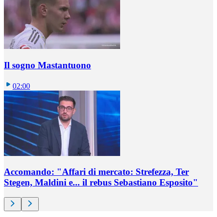
Il sogno Mastantuono
02:00
Accomando: "Affari di mercato: Strefezza, Ter
Stegen, Maldini e... il rebus Sebastiano Esposito"