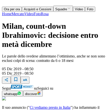
Ora per ora
Acquisti e Cessioni
Squadre
Video
Foto
Home
Mercato
Video
Foto
Rosa
Milan, count-down
Ibrahimovic: decisione entro
metà dicembre
Le parole dello svedese alimentano l’ottimismo, anche se non sono
esclusi colpi di scena: contratto da 6 o 18 mesi
05 Dic 2019 - 08:50
05 Dic 2019 - 08:50
Segui
su
Seguici su
whatsapp
discover
Il suo annuncio ("
Ci vediamo presto in Italia
") ha infiammato il