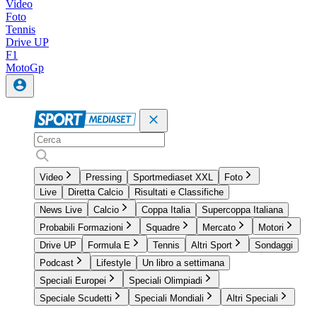
Video
Foto
Tennis
Drive UP
F1
MotoGp
Video
Pressing
Sportmediaset XXL
Foto
Live
Diretta Calcio
Risultati e Classifiche
News Live
Calcio
Coppa Italia
Supercoppa Italiana
Probabili Formazioni
Squadre
Mercato
Motori
Drive UP
Formula E
Tennis
Altri Sport
Sondaggi
Podcast
Lifestyle
Un libro a settimana
Speciali Europei
Speciali Olimpiadi
Speciale Scudetti
Speciali Mondiali
Altri Speciali