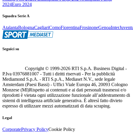
2024
Euro 2024
Squadra Serie A
Atalanta
Bologna
Cagliari
Como
Fiorentina
Frosinone
Genoa
Inter
Juvent
Seguici su
Copyright © 1999-
2026
RTI S.p.A. Business Digital -
P.Iva 03976881007 - Tutti i diritti riservati - Per la pubblicità
Mediamond S.p.A. - RTI S.p.A., Mediaset N.V., sede legale
Amsterdam (Paesi Bassi) - Uffici Viale Europa 46, 20093 Cologno
Monzese (MI)
Rispetto ai contenuti e ai dati personali trasmessi e/o
riprodotti è vietata ogni utilizzazione funzionale all’addestramento di
sistemi di intelligenza artificiale generativa. È altresì fatto divieto
espresso di utilizzare mezzi automatizzati di data scraping.
Legal
Corporate
Privacy Policy
Cookie Policy