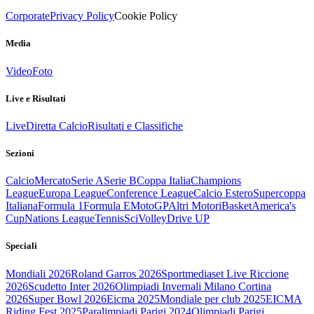
Corporate
Privacy Policy
Cookie Policy
Media
Video
Foto
Live e Risultati
Live
Diretta Calcio
Risultati e Classifiche
Sezioni
Calcio
Mercato
Serie A
Serie B
Coppa Italia
Champions
League
Europa League
Conference League
Calcio Estero
Supercoppa
Italiana
Formula 1
Formula E
MotoGP
Altri Motori
Basket
America's
Cup
Nations League
Tennis
Sci
Volley
Drive UP
Speciali
Mondiali 2026
Roland Garros 2026
Sportmediaset Live Riccione
2026
Scudetto Inter 2026
Olimpiadi Invernali Milano Cortina
2026
Super Bowl 2026
Eicma 2025
Mondiale per club 2025
EICMA
Riding Fest 2025
Paralimpiadi Parigi 2024
Olimpiadi Parigi