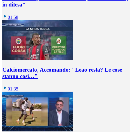
in difesa"
01:58
Calciomercato, Accomando: "Leao resta? Le cose
stanno così…"
01:35