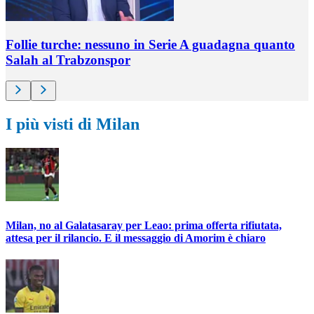
Follie turche: nessuno in Serie A guadagna quanto
Salah al Trabzonspor
I più visti di Milan
Milan, no al Galatasaray per Leao: prima offerta rifiutata,
attesa per il rilancio. E il messaggio di Amorim è chiaro