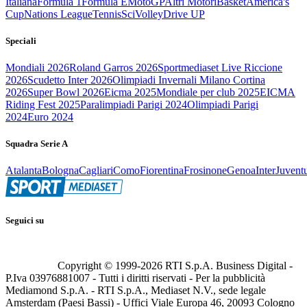
Italiana
Formula 1
Formula E
MotoGP
Altri Motori
Basket
America's
Cup
Nations League
Tennis
Sci
Volley
Drive UP
Speciali
Mondiali 2026
Roland Garros 2026
Sportmediaset Live Riccione
2026
Scudetto Inter 2026
Olimpiadi Invernali Milano Cortina
2026
Super Bowl 2026
Eicma 2025
Mondiale per club 2025
EICMA
Riding Fest 2025
Paralimpiadi Parigi 2024
Olimpiadi Parigi
2024
Euro 2024
Squadra Serie A
Atalanta
Bologna
Cagliari
Como
Fiorentina
Frosinone
Genoa
Inter
Juvent
Seguici su
Copyright © 1999-
2026
RTI S.p.A. Business Digital -
P.Iva 03976881007 - Tutti i diritti riservati - Per la pubblicità
Mediamond S.p.A. - RTI S.p.A., Mediaset N.V., sede legale
Amsterdam (Paesi Bassi) - Uffici Viale Europa 46, 20093 Cologno