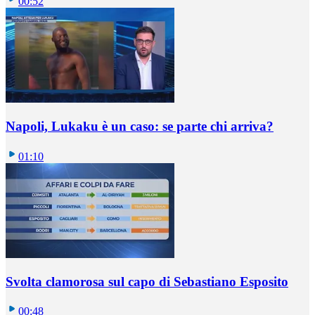
00:52
Napoli, Lukaku è un caso: se parte chi arriva?
01:10
Svolta clamorosa sul capo di Sebastiano Esposito
00:48