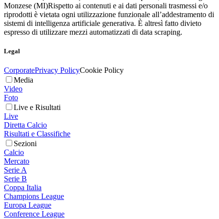
Monzese (MI)
Rispetto ai contenuti e ai dati personali trasmessi e/o
riprodotti è vietata ogni utilizzazione funzionale all’addestramento di
sistemi di intelligenza artificiale generativa. È altresì fatto divieto
espresso di utilizzare mezzi automatizzati di data scraping.
Legal
Corporate
Privacy Policy
Cookie Policy
Media
Video
Foto
Live e Risultati
Live
Diretta Calcio
Risultati e Classifiche
Sezioni
Calcio
Mercato
Serie A
Serie B
Coppa Italia
Champions League
Europa League
Conference League