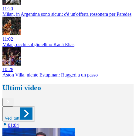
11:20
Milan, in Argentina sono sicuri: c'è un'offerta rossonera per Paredes
11:02
Milan, occhi sul gioiellino Kauã Elias
10:28
Aston Villa, niente Estupinan: Ruggeri a un passo
Ultimi video
Vedi tutti
01:04