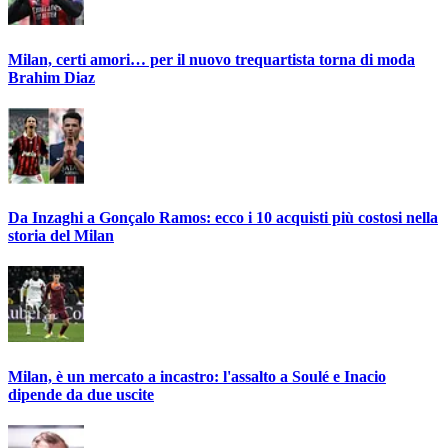
Milan, certi amori… per il nuovo trequartista torna di moda
Brahim Diaz
Da Inzaghi a Gonçalo Ramos: ecco i 10 acquisti più costosi nella
storia del Milan
Milan, è un mercato a incastro: l'assalto a Soulé e Inacio
dipende da due uscite