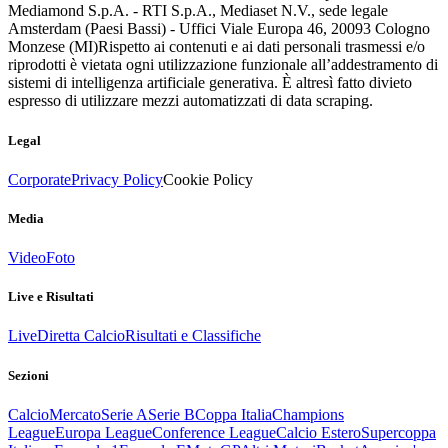
Mediamond S.p.A. - RTI S.p.A., Mediaset N.V., sede legale
Amsterdam (Paesi Bassi) - Uffici Viale Europa 46, 20093 Cologno
Monzese (MI)
Rispetto ai contenuti e ai dati personali trasmessi e/o
riprodotti è vietata ogni utilizzazione funzionale all’addestramento di
sistemi di intelligenza artificiale generativa. È altresì fatto divieto
espresso di utilizzare mezzi automatizzati di data scraping.
Legal
Corporate
Privacy Policy
Cookie Policy
Media
Video
Foto
Live e Risultati
Live
Diretta Calcio
Risultati e Classifiche
Sezioni
Calcio
Mercato
Serie A
Serie B
Coppa Italia
Champions
League
Europa League
Conference League
Calcio Estero
Supercoppa