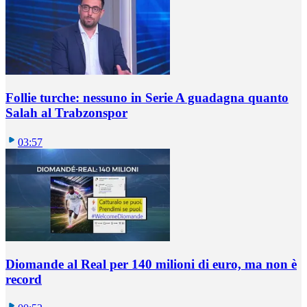
Follie turche: nessuno in Serie A guadagna quanto
Salah al Trabzonspor
03:57
Diomande al Real per 140 milioni di euro, ma non è
record