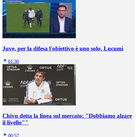
Juve, per la difesa l'obiettivo è uno solo, Lucumì
01:30
Chivu detta la linea sul mercato: "Dobbiamo alzare
il livello""
00:57