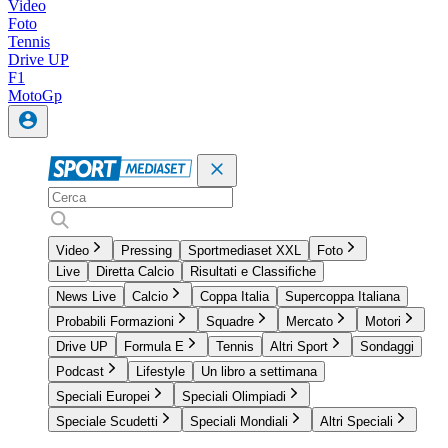
Video
Foto
Tennis
Drive UP
F1
MotoGp
Video
Pressing
Sportmediaset XXL
Foto
Live
Diretta Calcio
Risultati e Classifiche
News Live
Calcio
Coppa Italia
Supercoppa Italiana
Probabili Formazioni
Squadre
Mercato
Motori
Drive UP
Formula E
Tennis
Altri Sport
Sondaggi
Podcast
Lifestyle
Un libro a settimana
Speciali Europei
Speciali Olimpiadi
Speciale Scudetti
Speciali Mondiali
Altri Speciali