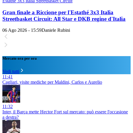
Estathé 3x3 Italia Streetbasket Circuit
Gran finale a Riccione per l'Estathé 3x3 Italia
Streetbasket Circuit: All Star e DKB regine d'Italia
06 Ago 2026 - 15:59
Daniele Rubini
Mercato ora per ora
Vedi tutti
11:41
Cagliari, visite mediche per Maldini, Carlos e Aurelio
11:32
Inter, il Barça mette Hector Fort sul mercato: può essere l'occasione
a destra?