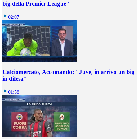
big della Premier League"
02:07
Calciomercato, Accomando: "Juve, in arrivo un big
in difesa"
01:58