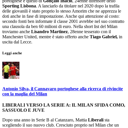
portoghese è quello di
Gonçalo Inacio
, 24enne difensore dello
Sporting Lisbona
. A lanciarlo da titolare nel 2020 dopo la trafila
delle giovanili è stato proprio lo stesso Amorim che ne apprezza le
doti anche in fase di impostazione. Anche qui attenzione al costo:
secondo fonti ben informate il classe 2001 avrebbe nel suo contratto
una clausola da ben 60 milioni di euro. Nella short list del Milan
troviamo anche
Lisandro
Martinez
, 28enne tesserato con il
Manchester United, mentre è stato offerto anche
Tiago Gabriel,
in
uscita dal Lecce.
Leggi anche
Antonio Silva, il Cannavaro portoghese alla ricerca di rivincite
con la maglia del Milan
LIBERALI VERSO LA SERIE A: IL MILAN SFIDA COMO,
SASSUOLO E JUVE
Dopo una anno in Serie B al Catanzaro, Mattia
Liberali
sta
scegliendo il suo nuovo club. Cresciuto proprio nel Milan che un