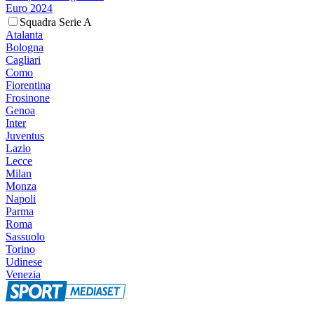
Euro 2024
Squadra Serie A
Atalanta
Bologna
Cagliari
Como
Fiorentina
Frosinone
Genoa
Inter
Juventus
Lazio
Lecce
Milan
Monza
Napoli
Parma
Roma
Sassuolo
Torino
Udinese
Venezia