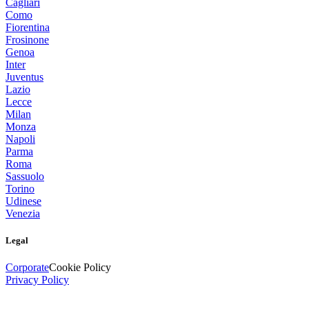
Cagliari
Como
Fiorentina
Frosinone
Genoa
Inter
Juventus
Lazio
Lecce
Milan
Monza
Napoli
Parma
Roma
Sassuolo
Torino
Udinese
Venezia
Legal
Corporate
Cookie Policy
Privacy Policy