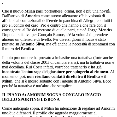
Che il nuovo
Milan
parli portoghese, ormai, non è più una novità.
Dall'arrivo di
Amorim
come nuovo allenatore c'è la volontà di
affidarsi ai connazionali dell'erede in panchina di Allegri, con tutti i
pro e i contro del caso. Pro e contro che hanno a che fare con il
consegnarsi al Re del mercato di quelle parti, e cioè
Jorge Mendes
.
Dopo la trattativa per Gonçalo Ramos, c'è la volontà di prendere
almeno un difensore di livello. Per diversi giorni il focus è stato
puntato su
Antonio Silva,
ma c'è anche la necessità di scontrarsi con
il muro del
Benfica
.
Il noto procuratore ha provato a imbastire una trattativa (forte anche
della volontà del classe 2003 di cambiare aria), ma la trattativa non è
mai decollata. Rui Costa infatti, vorrebbe trattenerlo e
ha già
incontrato l'entourage del giocatore per spingerlo al rinnovo
. Al
momento, poi,
non risultano contatti diretti tra il Benfica e il
Milan
, che si è mosso soltanto con l'agente di Antonio Silva. Ecco
perché la trattativa è tutt'altro che semplice.
IL PIANO A: AMORIM SOGNA GONCALO INACIO
DELLO SPORTING LISBONA
Come anticipato sopra, il Milan ha intenzione di regalare ad Amorim
uno/due difensori. Il profilo che aggrada maggiormente al