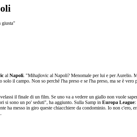
oli
a giusta"
ic
al
Napoli
. "Mihajlovic al Napoli? Menomale per lui e per Aurelio. M
lo solo il campo. Non so perché l'ha preso e se l'ha preso, ma se è vero 
svelassi il finale di un film. Se uno va a vedere un giallo non vuole sape
ori si sono un po' seduti", ha aggiunto. Sulla Samp in
Europa League
:
e ha messo in giro queste chiacchiere da condominio. Io non c'ero, era
.