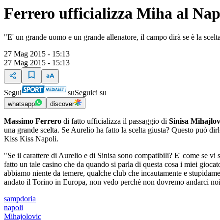
Ferrero ufficializza Miha al Nap
"E' un grande uomo e un grande allenatore, il campo dirà se è la scelt
27 Mag 2015 - 15:13
27 Mag 2015 - 15:13
Segui
su
Seguici su
whatsapp
discover
Massimo Ferrero
di fatto ufficializza il passaggio di
Sinisa Mihajlov
una grande scelta. Se Aurelio ha fatto la scelta giusta? Questo può dir
Kiss Kiss Napoli.
"Se il carattere di Aurelio e di Sinisa sono compatibili? E' come se vi 
fatto un tale casino che da quando si parla di questa cosa i miei giocat
abbiamo niente da temere, qualche club che incautamente e stupidament
andato il Torino in Europa, non vedo perché non dovremo andarci noi
sampdoria
napoli
Mihajolovic