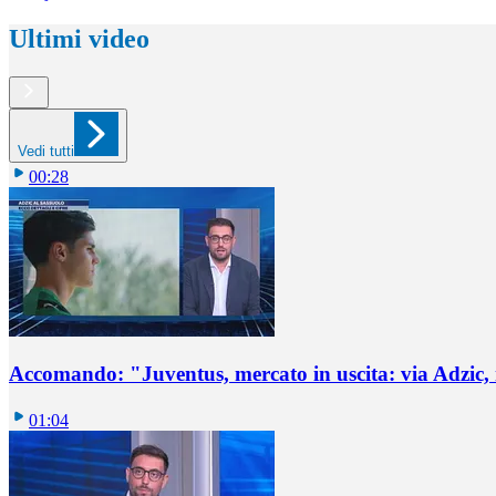
Ultimi video
Vedi tutti
00:28
Accomando: "Juventus, mercato in uscita: via Adzic,
01:04