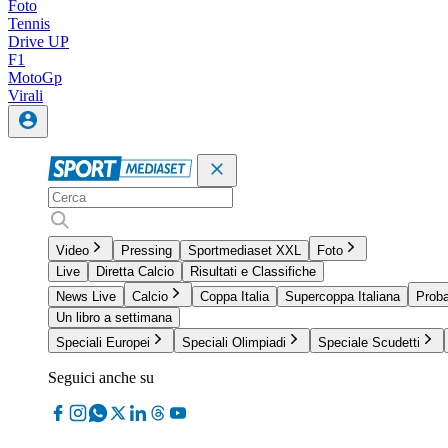
Foto
Tennis
Drive UP
F1
MotoGp
Virali
Video
Pressing
Sportmediaset XXL
Foto
Live
Diretta Calcio
Risultati e Classifiche
News Live
Calcio
Coppa Italia
Supercoppa Italiana
Proba
Un libro a settimana
Speciali Europei
Speciali Olimpiadi
Speciale Scudetti
Seguici anche su