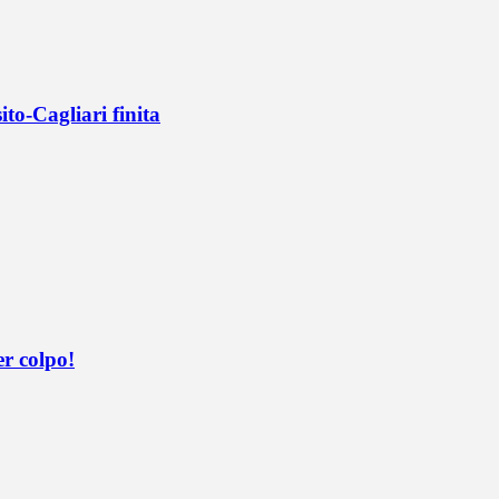
ito-Cagliari finita
er colpo!