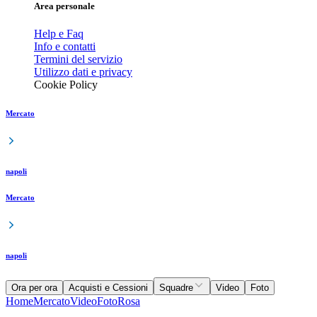
Area personale
Help e Faq
Info e contatti
Termini del servizio
Utilizzo dati e privacy
Cookie Policy
Mercato
napoli
Mercato
napoli
Ora per ora
Acquisti e Cessioni
Squadre
Video
Foto
Home
Mercato
Video
Foto
Rosa