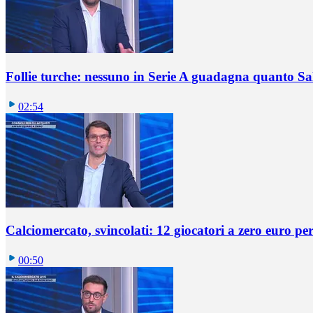
Follie turche: nessuno in Serie A guadagna quanto S
02:54
Calciomercato, svincolati: 12 giocatori a zero euro pe
00:50