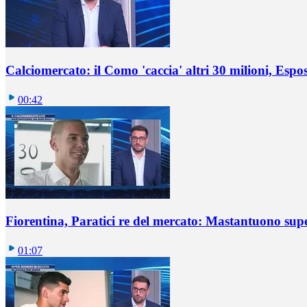
Calciomercato: il Como 'caccia' altri 30 milioni, Espos
00:42
Fiorentina, Paratici re del mercato: Mastantuono sup
01:07