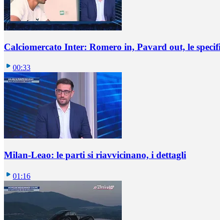
Calciomercato Inter: Romero in, Pavard out, le specif
00:33
Milan-Leao: le parti si riavvicinano, i dettagli
01:16