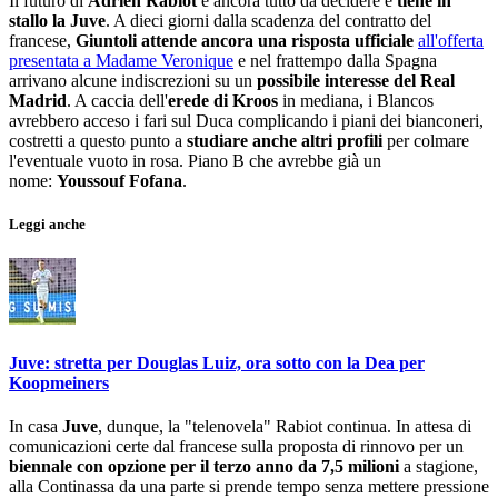
Il futuro di
Adrien Rabiot
è ancora tutto da decidere e
tiene in
stallo la Juve
. A dieci giorni dalla scadenza del contratto del
francese,
Giuntoli attende ancora una risposta ufficiale
all'offerta
presentata a Madame Veronique
e nel frattempo dalla Spagna
arrivano alcune indiscrezioni su un
possibile interesse del Real
Madrid
. A caccia dell'
erede di Kroos
in mediana, i Blancos
avrebbero acceso i fari sul Duca complicando i piani dei bianconeri,
costretti a questo punto a
studiare anche altri profili
per colmare
l'eventuale vuoto in rosa. Piano B che avrebbe già un
nome:
Youssouf Fofana
.
Leggi anche
Juve: stretta per Douglas Luiz, ora sotto con la Dea per
Koopmeiners
In casa
Juve
, dunque, la "telenovela" Rabiot continua. In attesa di
comunicazioni certe dal francese sulla proposta di rinnovo per un
biennale con opzione per il terzo anno da 7,5 milioni
a stagione,
alla Continassa da una parte si prende tempo senza mettere pressione