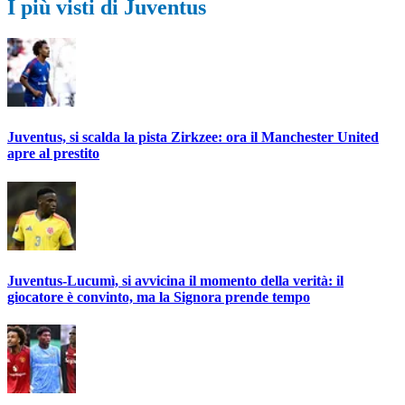
I più visti di Juventus
Juventus, si scalda la pista Zirkzee: ora il Manchester United
apre al prestito
Juventus-Lucumì, si avvicina il momento della verità: il
giocatore è convinto, ma la Signora prende tempo