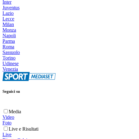
Inter
Juventus
Lazio
Lecce
Milan
Monza
Napoli
Parma
Roma
Sassuolo
Torino
Udinese
Venezia
Seguici su
Media
Video
Foto
Live e Risultati
Live