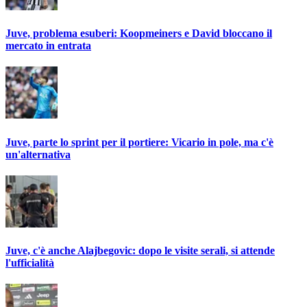
Juve, problema esuberi: Koopmeiners e David bloccano il
mercato in entrata
Juve, parte lo sprint per il portiere: Vicario in pole, ma c'è
un'alternativa
Juve, c'è anche Alajbegovic: dopo le visite serali, si attende
l'ufficialità