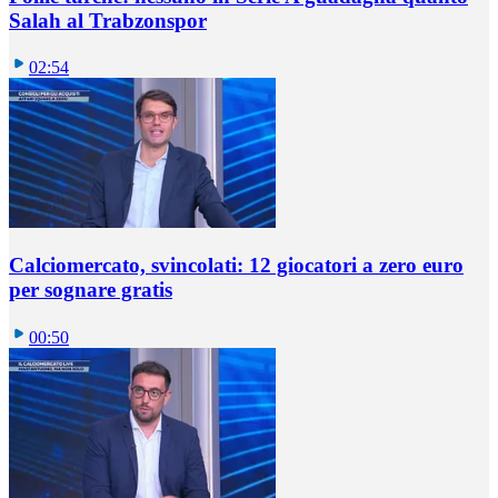
Salah al Trabzonspor
02:54
Calciomercato, svincolati: 12 giocatori a zero euro
per sognare gratis
00:50