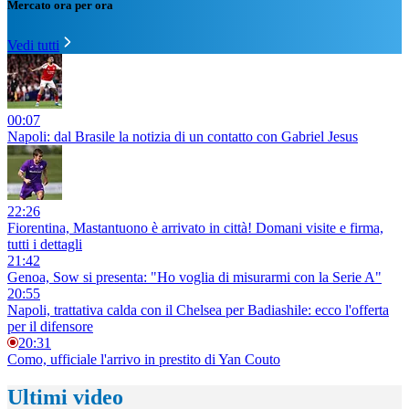
Mercato ora per ora
Vedi tutti
00:07
Napoli: dal Brasile la notizia di un contatto con Gabriel Jesus
22:26
Fiorentina, Mastantuono è arrivato in città! Domani visite e firma,
tutti i dettagli
21:42
Genoa, Sow si presenta: "Ho voglia di misurarmi con la Serie A"
20:55
Napoli, trattativa calda con il Chelsea per Badiashile: ecco l'offerta
per il difensore
20:31
Como, ufficiale l'arrivo in prestito di Yan Couto
Ultimi video