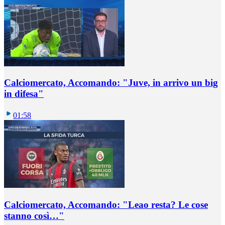
Calciomercato, Accomando: "Juve, in arrivo un big
in difesa"
01:58
Calciomercato, Accomando: "Leao resta? Le cose
stanno così…"