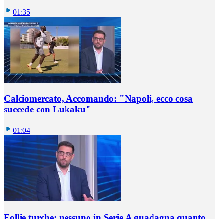
01:35
Calciomercato, Accomando: "Napoli, ecco cosa
succede con Lukaku"
01:04
Follie turche: nessuno in Serie A guadagna quanto