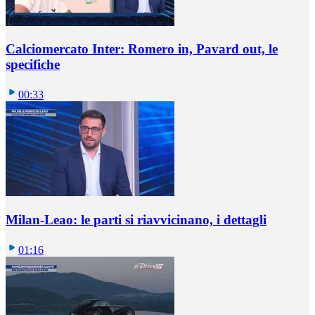
Calciomercato Inter: Romero in, Pavard out, le
specifiche
00:33
Milan-Leao: le parti si riavvicinano, i dettagli
01:16