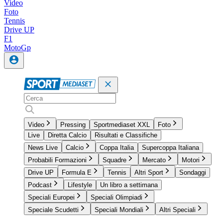
Video
Foto
Tennis
Drive UP
F1
MotoGp
Video
Pressing
Sportmediaset XXL
Foto
Live
Diretta Calcio
Risultati e Classifiche
News Live
Calcio
Coppa Italia
Supercoppa Italiana
Probabili Formazioni
Squadre
Mercato
Motori
Drive UP
Formula E
Tennis
Altri Sport
Sondaggi
Podcast
Lifestyle
Un libro a settimana
Speciali Europei
Speciali Olimpiadi
Speciale Scudetti
Speciali Mondiali
Altri Speciali