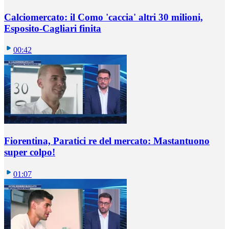
Calciomercato: il Como 'caccia' altri 30 milioni,
Esposito-Cagliari finita
00:42
Fiorentina, Paratici re del mercato: Mastantuono
super colpo!
01:07