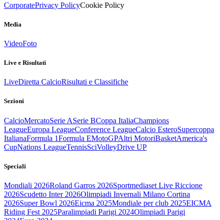
Corporate
Privacy Policy
Cookie Policy
Media
Video
Foto
Live e Risultati
Live
Diretta Calcio
Risultati e Classifiche
Sezioni
Calcio
Mercato
Serie A
Serie B
Coppa Italia
Champions
League
Europa League
Conference League
Calcio Estero
Supercoppa
Italiana
Formula 1
Formula E
MotoGP
Altri Motori
Basket
America's
Cup
Nations League
Tennis
Sci
Volley
Drive UP
Speciali
Mondiali 2026
Roland Garros 2026
Sportmediaset Live Riccione
2026
Scudetto Inter 2026
Olimpiadi Invernali Milano Cortina
2026
Super Bowl 2026
Eicma 2025
Mondiale per club 2025
EICMA
Riding Fest 2025
Paralimpiadi Parigi 2024
Olimpiadi Parigi