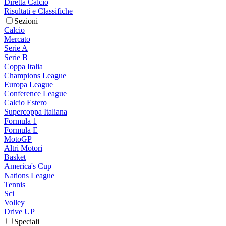
Diretta Calcio
Risultati e Classifiche
Sezioni
Calcio
Mercato
Serie A
Serie B
Coppa Italia
Champions League
Europa League
Conference League
Calcio Estero
Supercoppa Italiana
Formula 1
Formula E
MotoGP
Altri Motori
Basket
America's Cup
Nations League
Tennis
Sci
Volley
Drive UP
Speciali