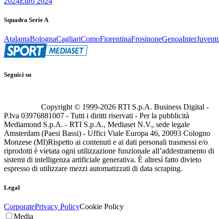
2024
Euro 2024
Squadra Serie A
Atalanta
Bologna
Cagliari
Como
Fiorentina
Frosinone
Genoa
Inter
Juvent
Seguici su
Copyright © 1999-
2026
RTI S.p.A. Business Digital -
P.Iva 03976881007 - Tutti i diritti riservati - Per la pubblicità
Mediamond S.p.A. - RTI S.p.A., Mediaset N.V., sede legale
Amsterdam (Paesi Bassi) - Uffici Viale Europa 46, 20093 Cologno
Monzese (MI)
Rispetto ai contenuti e ai dati personali trasmessi e/o
riprodotti è vietata ogni utilizzazione funzionale all’addestramento di
sistemi di intelligenza artificiale generativa. È altresì fatto divieto
espresso di utilizzare mezzi automatizzati di data scraping.
Legal
Corporate
Privacy Policy
Cookie Policy
Media