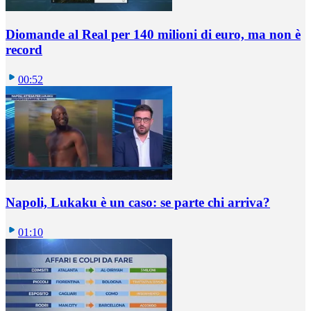
Diomande al Real per 140 milioni di euro, ma non è
record
00:52
Napoli, Lukaku è un caso: se parte chi arriva?
01:10