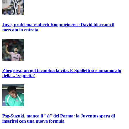
Juve, problema esuberi: Koopmeiners e David bloccano il
mercato in entrata
Zhegrova, un gol ti cambia la vita. E Spalletti si è innamorato
della... 'zeppetta'
Psg-Suzuki, manca il "sì" del Parma: la Juventus spera di
inserirsi con una nuova formula