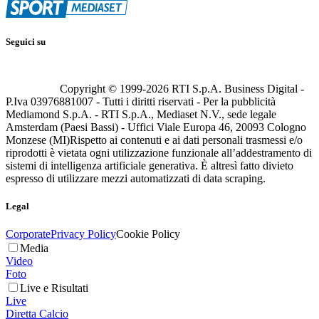
Seguici su
Copyright © 1999-
2026
RTI S.p.A. Business Digital -
P.Iva 03976881007 - Tutti i diritti riservati - Per la pubblicità
Mediamond S.p.A. - RTI S.p.A., Mediaset N.V., sede legale
Amsterdam (Paesi Bassi) - Uffici Viale Europa 46, 20093 Cologno
Monzese (MI)
Rispetto ai contenuti e ai dati personali trasmessi e/o
riprodotti è vietata ogni utilizzazione funzionale all’addestramento di
sistemi di intelligenza artificiale generativa. È altresì fatto divieto
espresso di utilizzare mezzi automatizzati di data scraping.
Legal
Corporate
Privacy Policy
Cookie Policy
Media
Video
Foto
Live e Risultati
Live
Diretta Calcio