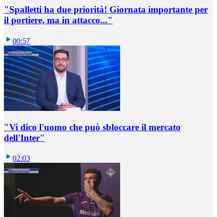
"Spalletti ha due priorità! Giornata importante per
il portiere, ma in attacco..."
00:57
"Vi dico l'uomo che può sbloccare il mercato
dell'Inter"
02:03