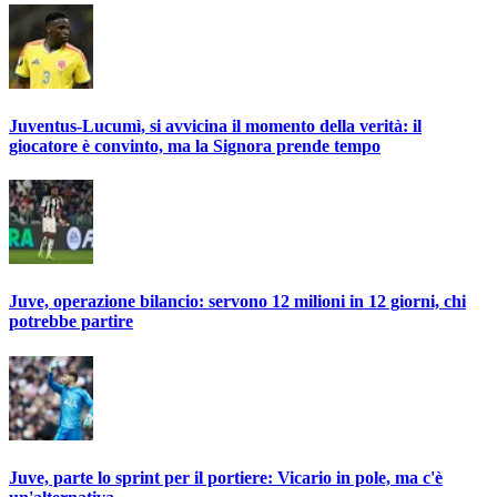
Juventus-Lucumì, si avvicina il momento della verità: il
giocatore è convinto, ma la Signora prende tempo
Juve, operazione bilancio: servono 12 milioni in 12 giorni, chi
potrebbe partire
Juve, parte lo sprint per il portiere: Vicario in pole, ma c'è