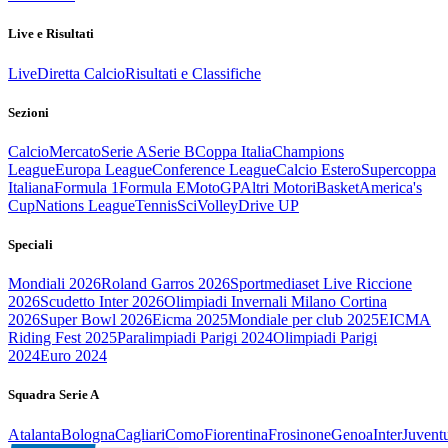
Live e Risultati
Live
Diretta Calcio
Risultati e Classifiche
Sezioni
Calcio
Mercato
Serie A
Serie B
Coppa Italia
Champions
League
Europa League
Conference League
Calcio Estero
Supercoppa
Italiana
Formula 1
Formula E
MotoGP
Altri Motori
Basket
America's
Cup
Nations League
Tennis
Sci
Volley
Drive UP
Speciali
Mondiali 2026
Roland Garros 2026
Sportmediaset Live Riccione
2026
Scudetto Inter 2026
Olimpiadi Invernali Milano Cortina
2026
Super Bowl 2026
Eicma 2025
Mondiale per club 2025
EICMA
Riding Fest 2025
Paralimpiadi Parigi 2024
Olimpiadi Parigi
2024
Euro 2024
Squadra Serie A
Atalanta
Bologna
Cagliari
Como
Fiorentina
Frosinone
Genoa
Inter
Juvent