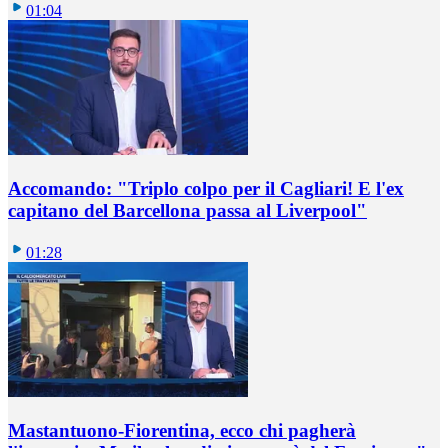
01:04
Accomando: "Triplo colpo per il Cagliari! E l'ex
capitano del Barcellona passa al Liverpool"
01:28
Mastantuono-Fiorentina, ecco chi pagherà