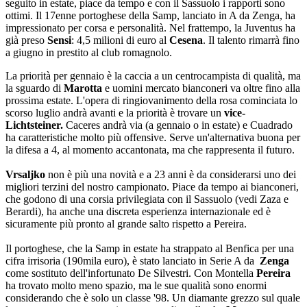
seguito in estate, piace da tempo e con il Sassuolo i rapporti sono
ottimi. Il 17enne portoghese della Samp, lanciato in A da Zenga, ha
impressionato per corsa e personalità. Nel frattempo, la Juventus ha
già preso
Sensi
: 4,5 milioni di euro al
Cesena
. Il talento rimarrà fino
a giugno in prestito al club romagnolo.
La priorità per gennaio è la caccia a un centrocampista di qualità, ma
la sguardo di
Marotta
e uomini mercato bianconeri va oltre fino alla
prossima estate. L'opera di ringiovanimento della rosa cominciata lo
scorso luglio andrà avanti e la priorità è trovare un
vice-
Lichtsteiner.
Caceres andrà via (a gennaio o in estate) e Cuadrado
ha caratteristiche molto più offensive. Serve un'alternativa buona per
la difesa a 4, al momento accantonata, ma che rappresenta il futuro.
Vrsaljko
non è più una novità e a 23 anni è da considerarsi uno dei
migliori terzini del nostro campionato. Piace da tempo ai bianconeri,
che godono di una corsia privilegiata con il Sassuolo (vedi Zaza e
Berardi), ha anche una discreta esperienza internazionale ed è
sicuramente più pronto al grande salto rispetto a Pereira.
Il portoghese, che la Samp in estate ha strappato al Benfica per una
cifra irrisoria (190mila euro), è stato lanciato in Serie A da
Zenga
come sostituto dell'infortunato De Silvestri. Con Montella
Pereira
ha trovato molto meno spazio, ma le sue qualità sono enormi
considerando che è solo un classe '98. Un diamante grezzo sul quale