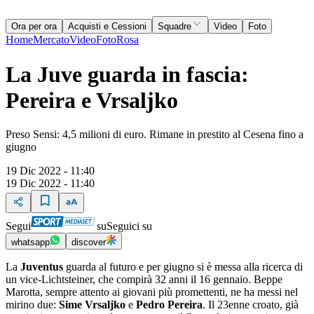
Ora per ora
Acquisti e Cessioni
Squadre
Video
Foto
Home
Mercato
Video
Foto
Rosa
La Juve guarda in fascia:
Pereira e Vrsaljko
Preso Sensi: 4,5 milioni di euro. Rimane in prestito al Cesena fino a
giugno
19 Dic 2022 - 11:40
19 Dic 2022 - 11:40
Segui
su
Seguici su
whatsapp
discover
La
Juventus
guarda al futuro e per giugno si è messa alla ricerca di
un vice-Lichtsteiner, che compirà 32 anni il 16 gennaio. Beppe
Marotta, sempre attento ai giovani più promettenti, ne ha messi nel
mirino due:
Sime Vrsaljko
e
Pedro Pereira
. Il 23enne croato, già