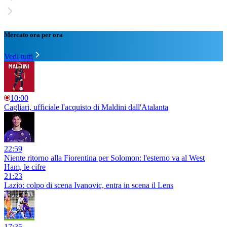
Mercato ora per ora
Vedi tutti
10:00
Cagliari, ufficiale l'acquisto di Maldini dall'Atalanta
22:59
Niente ritorno alla Fiorentina per Solomon: l'esterno va al West
Ham, le cifre
21:23
Lazio: colpo di scena Ivanovic, entra in scena il Lens
17:35