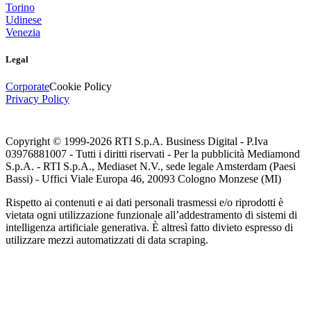
Torino
Udinese
Venezia
Legal
Corporate
Cookie Policy
Privacy Policy
Copyright © 1999-
2026
RTI S.p.A. Business Digital - P.Iva
03976881007 - Tutti i diritti riservati - Per la pubblicità Mediamond
S.p.A. - RTI S.p.A., Mediaset N.V., sede legale Amsterdam (Paesi
Bassi) - Uffici Viale Europa 46, 20093 Cologno Monzese (MI)
Rispetto ai contenuti e ai dati personali trasmessi e/o riprodotti è
vietata ogni utilizzazione funzionale all’addestramento di sistemi di
intelligenza artificiale generativa. È altresì fatto divieto espresso di
utilizzare mezzi automatizzati di data scraping.