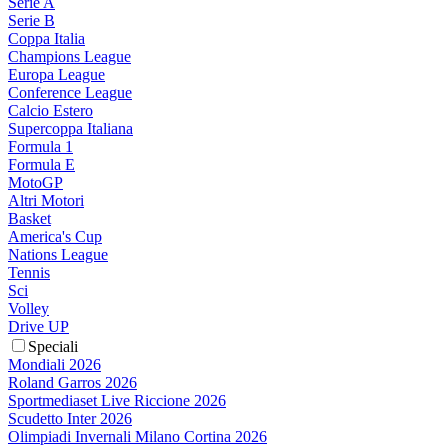
Serie A
Serie B
Coppa Italia
Champions League
Europa League
Conference League
Calcio Estero
Supercoppa Italiana
Formula 1
Formula E
MotoGP
Altri Motori
Basket
America's Cup
Nations League
Tennis
Sci
Volley
Drive UP
Speciali
Mondiali 2026
Roland Garros 2026
Sportmediaset Live Riccione 2026
Scudetto Inter 2026
Olimpiadi Invernali Milano Cortina 2026