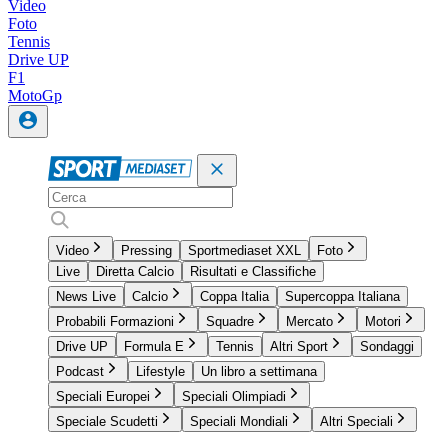
Video
Foto
Tennis
Drive UP
F1
MotoGp
Video
Pressing
Sportmediaset XXL
Foto
Live
Diretta Calcio
Risultati e Classifiche
News Live
Calcio
Coppa Italia
Supercoppa Italiana
Probabili Formazioni
Squadre
Mercato
Motori
Drive UP
Formula E
Tennis
Altri Sport
Sondaggi
Podcast
Lifestyle
Un libro a settimana
Speciali Europei
Speciali Olimpiadi
Speciale Scudetti
Speciali Mondiali
Altri Speciali