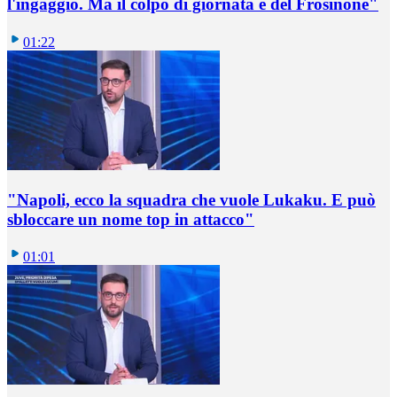
l'ingaggio. Ma il colpo di giornata è del Frosinone"
01:22
"Napoli, ecco la squadra che vuole Lukaku. E può
sbloccare un nome top in attacco"
01:01