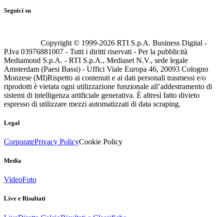
Seguici su
Copyright © 1999-
2026
RTI S.p.A. Business Digital -
P.Iva 03976881007 - Tutti i diritti riservati - Per la pubblicità
Mediamond S.p.A. - RTI S.p.A., Mediaset N.V., sede legale
Amsterdam (Paesi Bassi) - Uffici Viale Europa 46, 20093 Cologno
Monzese (MI)
Rispetto ai contenuti e ai dati personali trasmessi e/o
riprodotti è vietata ogni utilizzazione funzionale all’addestramento di
sistemi di intelligenza artificiale generativa. È altresì fatto divieto
espresso di utilizzare mezzi automatizzati di data scraping.
Legal
Corporate
Privacy Policy
Cookie Policy
Media
Video
Foto
Live e Risultati