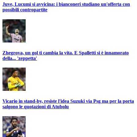
Juve, Lucumì si avvicina: i bianconeri studiano un'offerta con
possibili contropartite
Zhegrova, un gol ti cambia la vita. E Spalletti si è innamorato
della... 'zeppetta'
Vicario in stand-by, resiste l'idea Suzuki via Psg ma per la porta
salgono le quotazioni di Atubolu