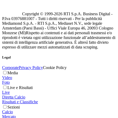
Copyright © 1999-
2026
RTI S.p.A. Business Digital -
P.Iva 03976881007 - Tutti i diritti riservati - Per la pubblicità
Mediamond S.p.A. - RTI S.p.A., Mediaset N.V., sede legale
Amsterdam (Paesi Bassi) - Uffici Viale Europa 46, 20093 Cologno
Monzese (MI)
Rispetto ai contenuti e ai dati personali trasmessi e/o
riprodotti è vietata ogni utilizzazione funzionale all’addestramento di
sistemi di intelligenza artificiale generativa. È altresì fatto divieto
espresso di utilizzare mezzi automatizzati di data scraping.
Legal
Corporate
Privacy Policy
Cookie Policy
Media
Video
Foto
Live e Risultati
Live
Diretta Calcio
Risultati e Classifiche
Sezioni
Calcio
Mercato