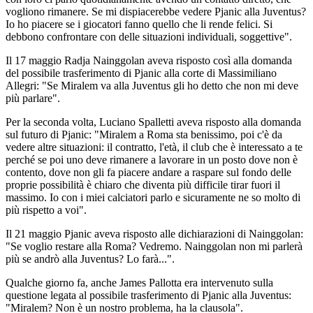
vogliono rimanere. Se mi dispiacerebbe vedere Pjanic alla Juventus?
Io ho piacere se i giocatori fanno quello che li rende felici. Si
debbono confrontare con delle situazioni individuali, soggettive".
Il 17 maggio Radja Nainggolan aveva risposto così alla domanda
del possibile trasferimento di Pjanic alla corte di Massimiliano
Allegri: "Se Miralem va alla Juventus gli ho detto che non mi deve
più parlare".
Per la seconda volta, Luciano Spalletti aveva risposto alla domanda
sul futuro di Pjanic: "Miralem a Roma sta benissimo, poi c'è da
vedere altre situazioni: il contratto, l'età, il club che è interessato a te
perché se poi uno deve rimanere a lavorare in un posto dove non è
contento, dove non gli fa piacere andare a raspare sul fondo delle
proprie possibilità è chiaro che diventa più difficile tirar fuori il
massimo. Io con i miei calciatori parlo e sicuramente ne so molto di
più rispetto a voi".
Il 21 maggio Pjanic aveva risposto alle dichiarazioni di Nainggolan:
"Se voglio restare alla Roma? Vedremo. Nainggolan non mi parlerà
più se andrò alla Juventus? Lo farà...".
Qualche giorno fa, anche James Pallotta era intervenuto sulla
questione legata al possibile trasferimento di Pjanic alla Juventus:
"Miralem? Non è un nostro problema, ha la clausola".