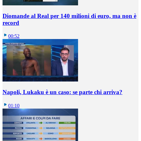
Diomande al Real per 140 milioni di euro, ma non è
record
00:52
Napoli, Lukaku è un caso: se parte chi arriva?
01:10