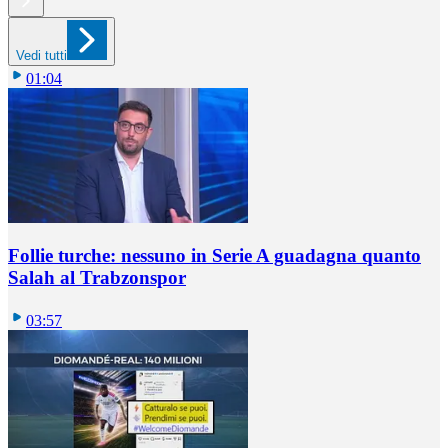
Vedi tutti
01:04
Follie turche: nessuno in Serie A guadagna quanto
Salah al Trabzonspor
03:57