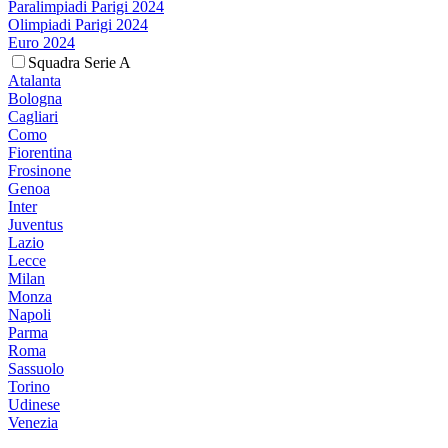
Paralimpiadi Parigi 2024
Olimpiadi Parigi 2024
Euro 2024
Squadra Serie A
Atalanta
Bologna
Cagliari
Como
Fiorentina
Frosinone
Genoa
Inter
Juventus
Lazio
Lecce
Milan
Monza
Napoli
Parma
Roma
Sassuolo
Torino
Udinese
Venezia