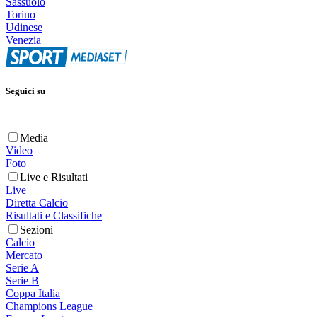
Sassuolo
Torino
Udinese
Venezia
Seguici su
Media
Video
Foto
Live e Risultati
Live
Diretta Calcio
Risultati e Classifiche
Sezioni
Calcio
Mercato
Serie A
Serie B
Coppa Italia
Champions League