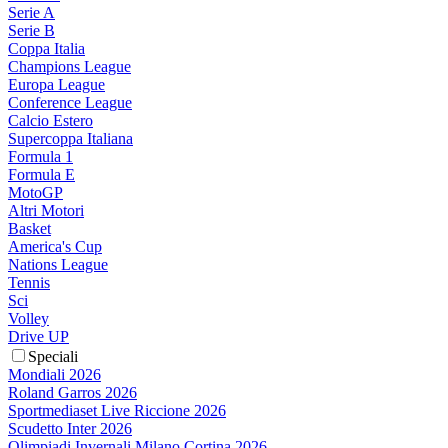
Serie A
Serie B
Coppa Italia
Champions League
Europa League
Conference League
Calcio Estero
Supercoppa Italiana
Formula 1
Formula E
MotoGP
Altri Motori
Basket
America's Cup
Nations League
Tennis
Sci
Volley
Drive UP
Speciali
Mondiali 2026
Roland Garros 2026
Sportmediaset Live Riccione 2026
Scudetto Inter 2026
Olimpiadi Invernali Milano Cortina 2026