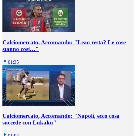
Calciomercato, Accomando: "Leao resta? Le cose
stanno così…"
01:35
Calciomercato, Accomando: "Napoli, ecco cosa
succede con Lukaku"
01:04