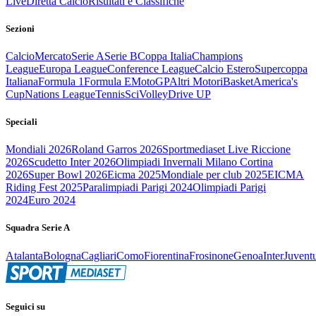
Live
Diretta Calcio
Risultati e Classifiche
Sezioni
Calcio
Mercato
Serie A
Serie B
Coppa Italia
Champions
League
Europa League
Conference League
Calcio Estero
Supercoppa
Italiana
Formula 1
Formula E
MotoGP
Altri Motori
Basket
America's
Cup
Nations League
Tennis
Sci
Volley
Drive UP
Speciali
Mondiali 2026
Roland Garros 2026
Sportmediaset Live Riccione
2026
Scudetto Inter 2026
Olimpiadi Invernali Milano Cortina
2026
Super Bowl 2026
Eicma 2025
Mondiale per club 2025
EICMA
Riding Fest 2025
Paralimpiadi Parigi 2024
Olimpiadi Parigi
2024
Euro 2024
Squadra Serie A
Atalanta
Bologna
Cagliari
Como
Fiorentina
Frosinone
Genoa
Inter
Juvent
Seguici su