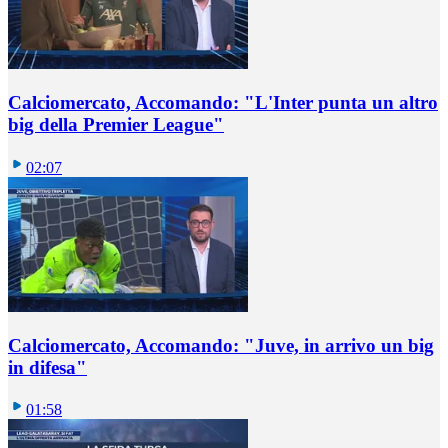
Calciomercato, Accomando: "L'Inter punta un altro
big della Premier League"
02:07
Calciomercato, Accomando: "Juve, in arrivo un big
in difesa"
01:58