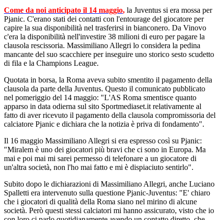
Come da noi anticipato il 14 maggio
,
la Juventus si era mossa per
Pjanic. C'erano stati dei contatti con l'entourage del giocatore per
capire la sua disponibilità nel trasferirsi in bianconero. Da Vinovo
c'era la disponibilità nell'investire 38 milioni di euro per pagare la
clausola rescissoria. Massimiliano Allegri lo considera la pedina
mancante del suo scacchiere per inseguire uno storico sesto scudetto
di fila e la Champions League.
Quotata in borsa, la Roma aveva subito smentito il pagamento della
clausola da parte della Juventus. Questo il comunicato pubblicato
nel pomeriggio del 14 maggio: "L'AS Roma smentisce quanto
apparso in data odierna sul sito Sportmediaset.it relativamente al
fatto di aver ricevuto il pagamento della clausola compromissoria del
calciatore Pjanic e dichiara che la notizia è priva di fondamento".
Il 16 maggio Massimiliano Allegri si era espresso così su Pjanic:
"Miralem è uno dei giocatori più bravi che ci sono in Europa. Ma
mai e poi mai mi sarei permesso di telefonare a un giocatore di
un'altra società, non l'ho mai fatto e mi è dispiaciuto sentirlo".
Subito dopo le dichiarazioni di Massimiliano Allegri, anche Luciano
Spalletti era intervenuto sulla questione Pjanic-Juventus: "E' chiaro
che i giocatori di qualità della Roma siano nel mirino di alcune
società. Però questi stessi calciatori mi hanno assicurato, visto che io
con loro ci parlo quotidianamente avendo un contatto diretto, che