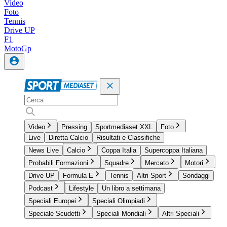
Video
Foto
Tennis
Drive UP
F1
MotoGp
Video
Pressing
Sportmediaset XXL
Foto
Live
Diretta Calcio
Risultati e Classifiche
News Live
Calcio
Coppa Italia
Supercoppa Italiana
Probabili Formazioni
Squadre
Mercato
Motori
Drive UP
Formula E
Tennis
Altri Sport
Sondaggi
Podcast
Lifestyle
Un libro a settimana
Speciali Europei
Speciali Olimpiadi
Speciale Scudetti
Speciali Mondiali
Altri Speciali